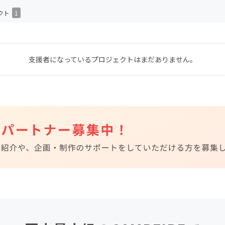
CAMPFIRE for Social Good
CAMPFIRE Creation
クト
1
CAMPFIREふるさと納税
machi-ya
コミュニティ
支援者になっているプロジェクトはまだありません。