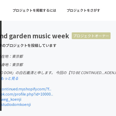
プロジェクトを掲載するには
プロジェクトをさがす
end garden music week
プロジェクトオーナー
ターン
注目の新着プロジェクト
募集終了が近いプロ
件のプロジェクトを投稿しています
現在地：東京都
音楽
舞台・パフォーマンス
出身地：東京都
UDIO DOM」の白石義清と申します。 今回の【TO BE CONTINUED.
ゲーム・サービス開発
フード・飲食店
もっと見る
書籍・雑誌出版
アニメ・漫画
continued.myshopify.com/?f...
k.com/profile.php?id=10000...
チャレンジ
ビューティー・ヘルス
/weg_koenji
/studiodomkoenji