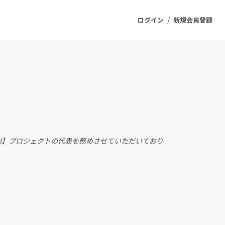
/
ログイン
新規会員登録
ジェクト
もうすぐ公開されます
プロダクト
..KOENJI】プロジェクトの代表を務めさせていただいており
ファッション
スポーツ
ケア
ソーシャルグッド