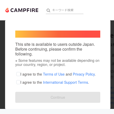
Welcome,
International users
worlds 
人気のプロジェクト
注目のリ
This site is available to users outside Japan.
これまでに1
Before continuing, please confirm the
following.
在住国：日本
※ Some features may not be available depending on
アート・写真
出身国：日本
your country, region, or project.
「SOUND ST
テクノロジー・ガジェット
I agree to the
Terms of Use
and
Privacy Policy
.
ます。 高円寺の
I agree to the
International Support Terms
.
映像・映画
koenjitobe-
www.faceboo
ビジネス・起業
Continue
twitter.com
twitter.com
まちづくり・地域活性化