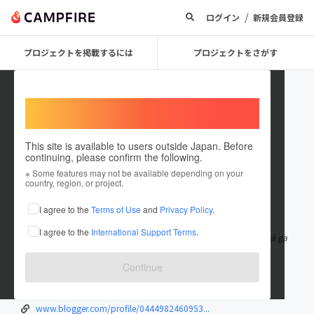
/
ログイン
新規会員登録
プロジェクトを掲載するには
プロジェクトをさがす
Welcome,
International users
This site is available to users outside Japan. Before
continuing, please confirm the following.
ww88ren
※ Some features may not be available depending on your
country, region, or project.
在住国：日本
現在地：未設定
I agree to the
Terms of Use
and
Privacy Policy
.
出身国：日本
出身地：未設定
I agree to the
International Support Terms
.
WW88 - mang đến sân chơi đẳng cấp, bet thủ tận hưởng cược thả ga
với tỷ lệ hấp dẫn, cơ hộ
もっと見る
Continue
ww88.ren/
sites.google.com/view/ww88ren
www.blogger.com/profile/0444982460953...