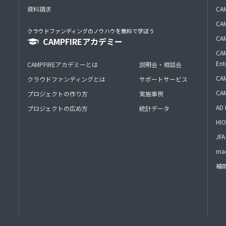
資料請求
CA
CAM
クラウドファンディングのノウハウを無料で学ぼう
CAM
CAMPFIREアカデミー
CAM
Ent
CAMPFIREアカデミーとは
説明会・相談会
CAM
クラウドファンディングとは
サポートサービス
CA
プロジェクトの作り方
実施事例
AD 
プロジェクトの広め方
統計データ
HIO
J
mac
補