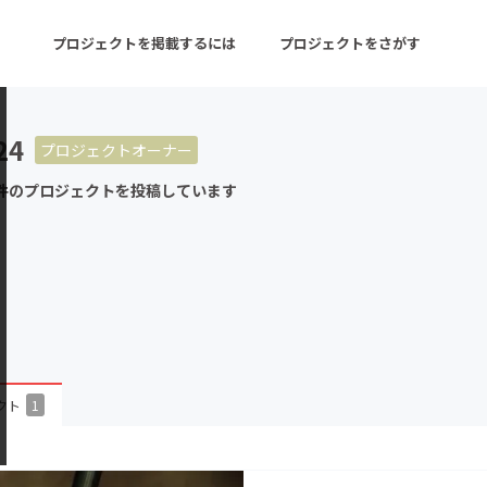
プロジェクトを掲載するには
プロジェクトをさがす
24
プロジェクトオーナー
ターン
注目の新着プロジェクト
募集終了が近いプロ
件のプロジェクトを投稿しています
音楽
舞台・パフォーマンス
ゲーム・サービス開発
フード・飲食店
書籍・雑誌出版
アニメ・漫画
チャレンジ
ビューティー・ヘルス
クト
1