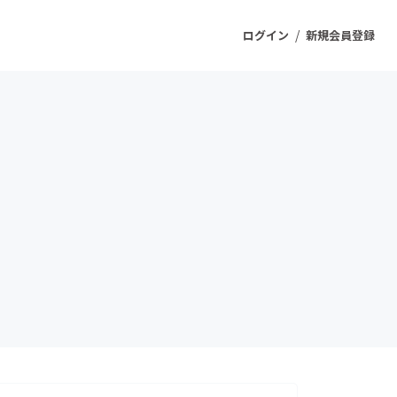
/
ログイン
新規会員登録
ジェクト
もうすぐ公開されます
プロダクト
ファッション
スポーツ
ケア
ソーシャルグッド