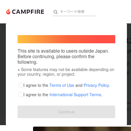
Welcome,
International users
y090511
人気のプロジェクト
注目のリ
This site is available to users outside Japan.
これまでに1
Before continuing, please confirm the
following.
在住国：未設定
※ Some features may not be available depending on
アート・写真
出身国：未設定
your country, region, or project.
テクノロジー・ガジェット
I agree to the
Terms of Use
and
Privacy Policy
.
I agree to the
International Support Terms
.
映像・映画
ビジネス・起業
支援した
プロジェクト
0
投稿した
プロジェ
Continue
まちづくり・地域活性化