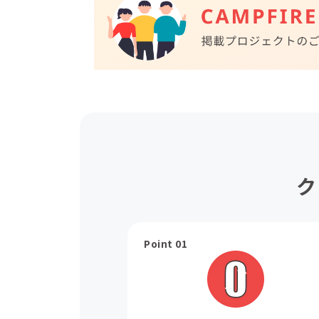
ク
Point 01