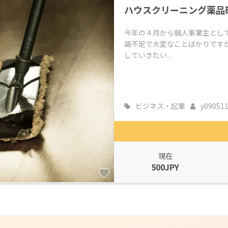
ハウスクリーニング薬品
CAMPFIRE for Social Good
CAMPFIRE Creation
CAMPFIREふるさと納税
machi-ya
コミュニティ
今年の４月から個人事業主とし
識不足で大変なことばかりです
していきたい...
ビジネス・起業
y09051
現在
500JPY