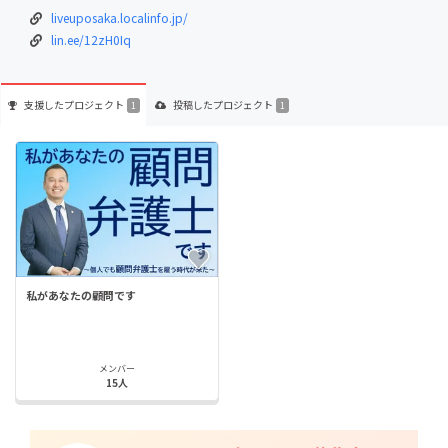
liveuposaka.localinfo.jp/
lin.ee/12zH0Iq
支援した
プロジェクト
投稿した
プロジェクト
1
1
私があなたの顧問です
メンバー
15人