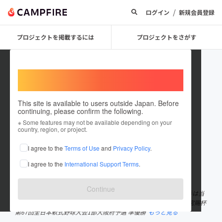
/
ログイン
新規会員登録
プロジェクトを掲載するには
プロジェクトをさがす
Welcome,
International users
This site is available to users outside Japan. Before
continuing, please confirm the following.
yakyuyaro
※ Some features may not be available depending on your
country, region, or project.
プロジェクトオーナー
I agree to the
Terms of Use
and
Privacy Policy
.
これまでに1回支援して1件のプロジェクトを投稿しています
I agree to the
International Support Terms
.
在住国：日本
現在地：大阪府
出身国：日本
出身地：大阪府
Continue
印刷製版と配送業を展開するDFP合同会社の軟式野球部です。選手は当
社や協力会社で業務しながら全国へ向け活動しています。 ・高松宮賜杯
第67回全日本軟式野球大会1部大阪府予選 準優勝
もっと見る