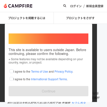
/
ログイン
新規会員登録
プロジェクトを掲載するには
プロジェクトをさがす
Welcome,
International users
This site is available to users outside Japan. Before
continuing, please confirm the following.
yakyuyaro
※ Some features may not be available depending on your
country, region, or project.
プロジェクトオーナー
I agree to the
Terms of Use
and
Privacy Policy
.
これまでに1回支援して1件のプロジェクトを投稿しています
I agree to the
International Support Terms
.
在住国：日本
現在地：大阪府
出身国：日本
出身地：大阪府
Continue
印刷製版と配送業を展開するDFP合同会社の軟式野球部です。選手は当
社や協力会社で業務しながら全国へ向け活動しています。 ・高松宮賜杯
第67回全日本軟式野球大会1部大阪府予選 準優勝
もっと見る