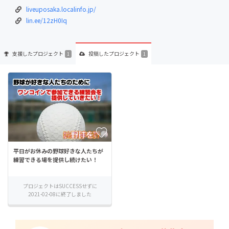
liveuposaka.localinfo.jp/
lin.ee/12zH0Iq
支援した
プロジェクト
投稿した
プロジェクト
1
1
平日がお休みの野球好きな人たちが
練習できる場を提供し続けたい！
プロジェクトはSUCCESSせずに
2021-02-08に終了しました