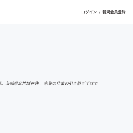
/
ログイン
新規会員登録
ジェクト
もうすぐ公開されます
プロダクト
退。茨城県北地域在住。 家業の仕事の引き継ぎ半ばで
ファッション
スポーツ
ケア
ソーシャルグッド