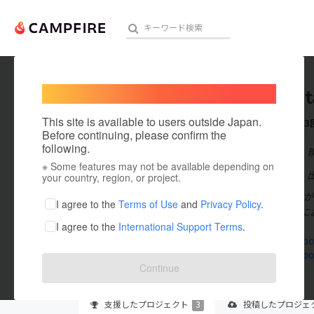
Welcome,
International users
yamagat
人気のプロジェクト
注目のリ
This site is available to users outside Japan.
これまでに3
Before continuing, please confirm the
following.
在住国：日本
※ Some features may not be available depending on
アート・写真
出身国：日本
your country, region, or project.
山形芙美(やま
テクノロジー・ガジェット
I agree to the
Terms of Use
and
Privacy Policy
.
出産、夫の親に
I agree to the
International Support Terms
.
映像・映画
www.facebo
www.facebo
ビジネス・起業
Continue
まちづくり・地域活性化
支援した
プロジェクト
3
投稿した
プロジェ