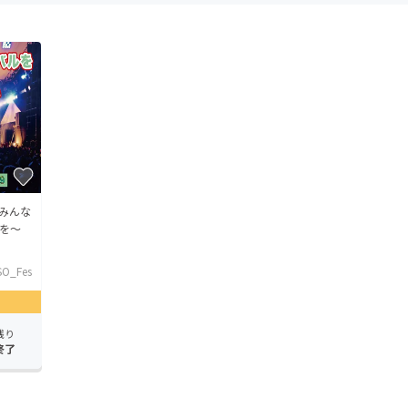
みんな
を～
SO_Fes
残り
終了