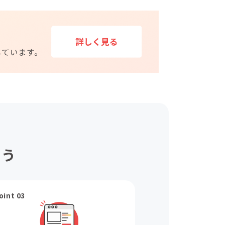
ょう
oint 03