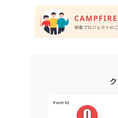
ク
Point 01