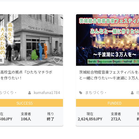
CAMPFIRE for Social Good
CAMPFIRE Creation
CAMPFIREふるさと納税
machi-ya
コミュニティ
県
に高校生の拠点『ひたちマチラボ
茨城総合物産音楽フェスティバルを
a』を作りたい！
と一緒に作りたい～千波湖に３万人
ちづくり・
kumafuna1784
まちづくり・
I
活性化
地域活性化
SUCCESS
FUNDED
在
支援者
残り
現在
支援者
500JPY
106人
終了
2,624,050JPY
272人