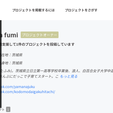
プロジェクトを掲載するには
プロジェクトをさがす
a fumi
プロジェクトオーナー
ターン
注目の新着プロジェクト
募集終了が近いプロ
回支援して1件のプロジェクトを投稿しています
現在地：茨城県
音楽
舞台・パフォーマンス
出身地：茨城県
がたふみ)。茨城県立日立第一高等学校卒業後、浪人、白百合女子大学中
ゲーム・サービス開発
フード・飲食店
おんぶにだっこで子育てスタート。こ
もっと見る
書籍・雑誌出版
アニメ・漫画
ok.com/yamanajuku
ok.com/kodomodaigakuhitachi/
チャレンジ
ビューティー・ヘルス
クト
1