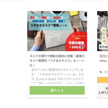
茨城
タスクの漏れや無駄を劇的に改善！最強の
日立
タスク管理術『うずまきタスク』をノート
ide
化！
当サイトをご覧頂きありがとうございま
ま
す。『うずまきタスク®︎ノート』は、ただ
地域
今【Luna et lapin】のオンラインストア
にてご購入いただけます。よろしくお願い
致します。
現
購入する
1,037,