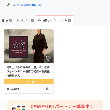
solwill.com/samurai/
支援した
プロジェクト
投稿した
プロジェクト
0
1
男を上げる本物の武士着。岡山老舗
ジャパンデニム使用の純日本製高級
侍着物揃え
FUNDED
88,172JPY
終了