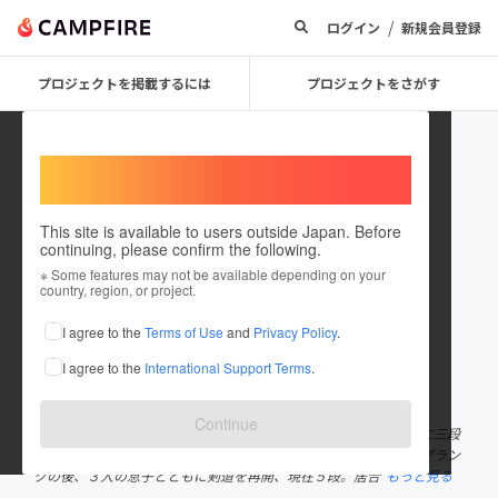
/
ログイン
新規会員登録
プロジェクトを掲載するには
プロジェクトをさがす
Welcome,
International users
This site is available to users outside Japan. Before
continuing, please confirm the following.
yamaguchi shozo
※ Some features may not be available depending on your
country, region, or project.
プロジェクトオーナー
I agree to the
Terms of Use
and
Privacy Policy
.
これまでに1件のプロジェクトを投稿しています
I agree to the
International Support Terms
.
在住国：日本
現在地：愛知県
出身国：日本
出身地：愛知県
Continue
１９６４年 名古屋生まれ小学４年生から剣道を始め高校３年春に三段
を取得、中学３年に居合と出会い、初段となる。その後２５年のブラン
クの後、３人の息子とともに剣道を再開、現在５段。居合
もっと見る