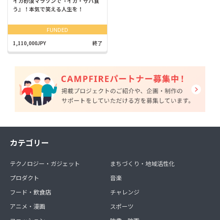
イカ砂漠マラソンで『イカ・サバ食
う』！本気で笑える人生を！
FUNDED
1,110,000JPY
終了
カテゴリー
テクノロジー・ガジェット
まちづくり・地域活性化
プロダクト
音楽
フード・飲食店
チャレンジ
アニメ・漫画
スポーツ