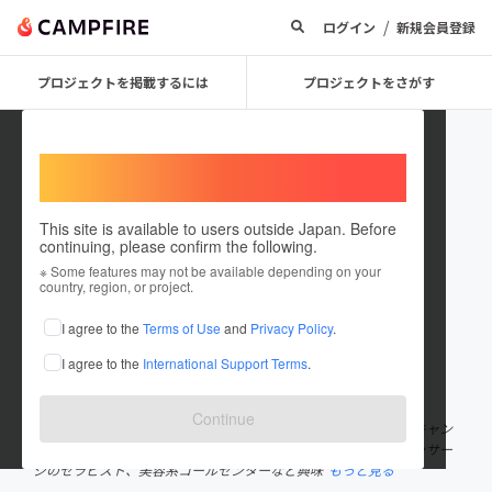
/
ログイン
新規会員登録
プロジェクトを掲載するには
プロジェクトをさがす
Welcome,
International users
This site is available to users outside Japan. Before
continuing, please confirm the following.
yasuna
※ Some features may not be available depending on your
country, region, or project.
プロジェクトオーナー
I agree to the
Terms of Use
and
Privacy Policy
.
これまでに9回支援して1件のプロジェクトを投稿しています
I agree to the
International Support Terms
.
在住国：日本
現在地：神奈川県
出身国：日本
出身地：三重県
Continue
2015年、世界一周の船に乗り、20カ国を訪れる。翌年2016年、キャン
ピングカーでアメリカ横断をする。その後、旅行会社や足つぼマッサー
ジのセラピスト、美容系コールセンターなど興味
もっと見る