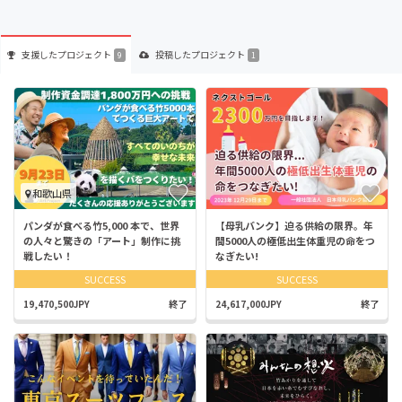
支援した
プロジェクト
投稿した
プロジェクト
9
1
和歌山県
パンダが食べる竹5,000 本で、世界
【母乳バンク】迫る供給の限界。年
の人々と驚きの「アート」制作に挑
間5000人の極低出生体重児の命をつ
戦したい！
なぎたい!
SUCCESS
SUCCESS
19,470,500JPY
終了
24,617,000JPY
終了