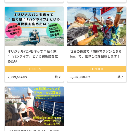
オリジナルバンを作って “ 動く家
世界の最果て「南極マラソン２５０
”「バンライフ」という選択肢を広
km」で、世界１位を目指します！！
めたい！
SUCCESS
FUNDED
2,999,557JPY
終了
1,137,500JPY
終了