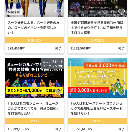
東京都
スーツ好きによる、スーツ好きの為
全国47都道府県＋世界同日70ヶ所以
の、スーツのイベントを開催した
上で竹あかり点灯！共に平和を照ら
い！
す灯り人募集
FUNDED
SUCCESS
279,450JPY
終了
8,332,500JPY
終了
コロナサポート
プログラム対象
#ふんばれコモンビート ミュージ
#がんばれピースボート コロナショ
カルができなくても「共通の鼓動」
ックで船旅を出せないピースボート
を打ち続けたい！
を助けたい！
SUCCESS
SUCCESS
10,599,155JPY
終了
36,551,616JPY
終了