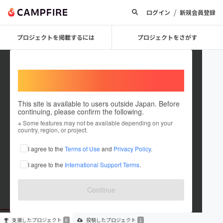
/
ログイン
新規会員登録
プロジェクトを掲載するには
プロジェクトをさがす
Welcome,
International users
This site is available to users outside Japan. Before
continuing, please confirm the following.
yh19750424
※ Some features may not be available depending on your
country, region, or project.
プロジェクトオーナー
I agree to the
Terms of Use
and
Privacy Policy
.
これまでに1件のプロジェクトを投稿しています
I agree to the
International Support Terms
.
在住国：未設定
出身国：未設定
Continue
支援した
プロジェクト
投稿した
プロジェクト
0
1