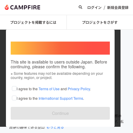
/
ログイン
新規会員登録
プロジェクトを掲載するには
プロジェクトをさがす
Welcome,
International users
This site is available to users outside Japan. Before
continuing, please confirm the following.
Sweetleaff公式
※ Some features may not be available depending on your
country, region, or project.
プロジェクトオーナー
I agree to the
Terms of Use
and
Privacy Policy
.
これまでに3回支援して8件のプロジェクトを投稿しています
I agree to the
International Support Terms
.
在住国：日本
現在地：東京都
出身国：日本
出身地：埼玉県
Continue
2016年12月に設立いたしました株式会社Pleasant.japanの代表を務め
ております根本と申します。 Sweetleaffというブランドを立ち上げ、私
自身の趣味である登山
もっと見る