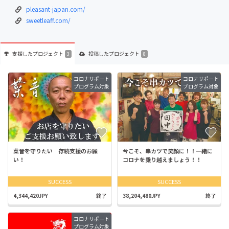
pleasant-japan.com/
sweetleaff.com/
支援した
プロジェクト
投稿した
プロジェクト
3
8
コロナサポート
コロナサポート
プログラム対象
プログラム対象
菜音を守りたい 存続支援のお願
今こそ、串カツで笑顔に！！一緒に
い！
コロナを乗り越えましょう！！
SUCCESS
SUCCESS
4,344,420JPY
終了
38,204,480JPY
終了
コロナサポート
プログラム対象