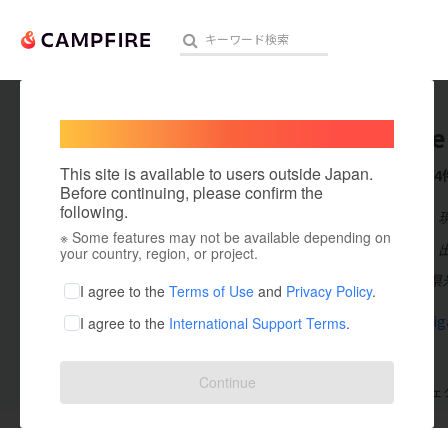
Welcome,
International users
yonagoe
人気のプロジェクト
注目のリ
This site is available to users outside Japan.
これまでに4
Before continuing, please confirm the
following.
在住国：日本
※ Some features may not be available depending on
アート・写真
出身国：日本
your country, region, or project.
毎年秋に鳥取県
テクノロジー・ガジェット
I agree to the
Terms of Use
and
Privacy Policy
.
yonago-eig
I agree to the
International Support Terms
.
映像・映画
ビジネス・起業
Continue
支援した
プロジェクト
0
投稿した
プロジェ
まちづくり・地域活性化