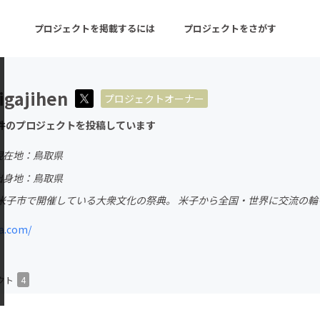
プロジェクトを掲載するには
プロジェクトをさがす
igajihen
プロジェクトオーナー
ターン
注目の新着プロジェクト
募集終了が近いプロ
件のプロジェクトを投稿しています
現在地：鳥取県
音楽
舞台・パフォーマンス
出身地：鳥取県
米子市で開催している大衆文化の祭典。 米子から全国・世界に交流の輪
ゲーム・サービス開発
フード・飲食店
a.com/
書籍・雑誌出版
アニメ・漫画
チャレンジ
ビューティー・ヘルス
クト
4