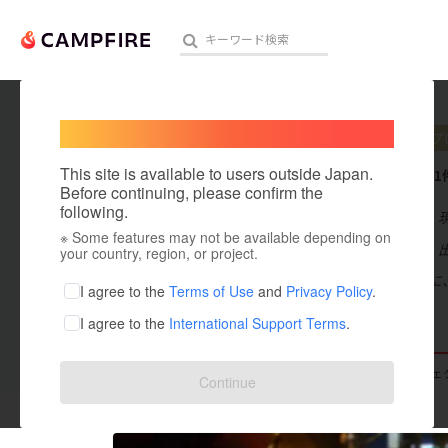
Welcome,
International users
yosiiy
プ
人気のプロジェクト
注目のリ
This site is available to users outside Japan.
これまでに1
Before continuing, please confirm the
following.
在住国：日本
※ Some features may not be available depending on
アート・写真
出身国：日本
your country, region, or project.
九州男児なりに
テクノロジー・ガジェット
I agree to the
Terms of Use
and
Privacy Policy
.
I agree to the
International Support Terms
.
映像・映画
ビジネス・起業
支援した
プロジェクト
0
投稿した
プロジェ
Continue
まちづくり・地域活性化