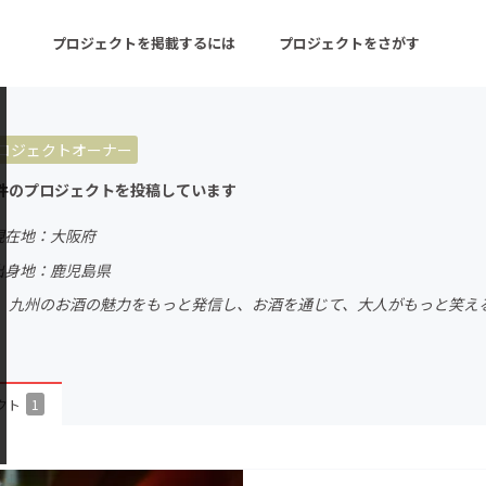
プロジェクトを掲載するには
プロジェクトをさがす
ロジェクトオーナー
ターン
注目の新着プロジェクト
募集終了が近いプロ
件のプロジェクトを投稿しています
現在地：大阪府
音楽
舞台・パフォーマンス
出身地：鹿児島県
、九州のお酒の魅力をもっと発信し、お酒を通じて、大人がもっと笑え
ゲーム・サービス開発
フード・飲食店
書籍・雑誌出版
アニメ・漫画
チャレンジ
ビューティー・ヘルス
クト
1