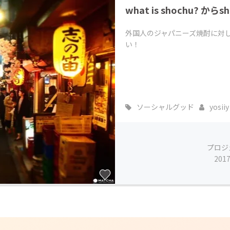
what is shochu? から
CAMPFIRE for Social Good
CAMPFIRE Creation
CAMPFIREふるさと納税
machi-ya
コミュニティ
外国人のジャパニーズ焼酎に対し
い！
ソーシャルグッド
yosiiy
プロジ
201