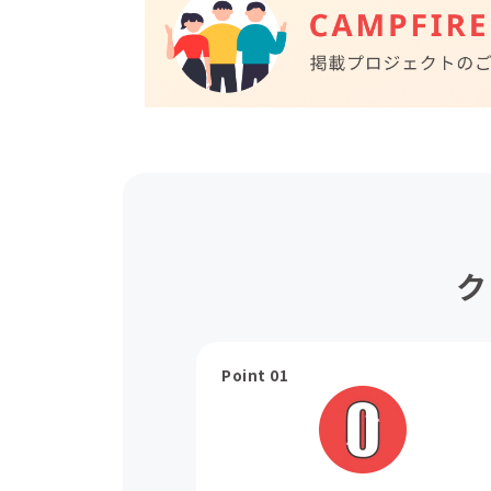
ク
Point 01