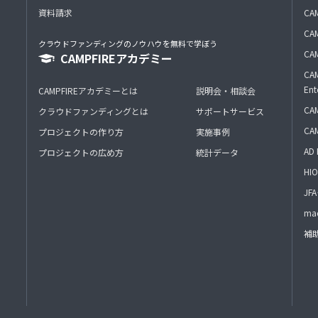
資料請求
CA
CAM
クラウドファンディングのノウハウを無料で学ぼう
CAM
CAMPFIREアカデミー
CAM
Ent
CAMPFIREアカデミーとは
説明会・相談会
CAM
クラウドファンディングとは
サポートサービス
CA
プロジェクトの作り方
実施事例
AD 
プロジェクトの広め方
統計データ
HIO
J
mac
補