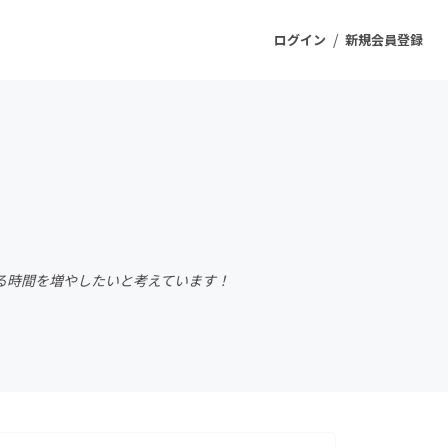
/
ログイン
新規会員登録
ジェクト
もうすぐ公開されます
プロダクト
る時間を増やしたいと考えています！
ファッション
スポーツ
ケア
ソーシャルグッド