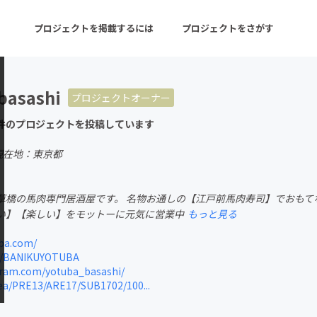
プロジェクトを掲載するには
プロジェクトをさがす
basashi
プロジェクトオーナー
ターン
注目の新着プロジェクト
募集終了が近いプロ
件のプロジェクトを投稿しています
現在地：東京都
音楽
舞台・パフォーマンス
草橋の馬肉専門居酒屋です。 名物お通しの【江戸前馬肉寿司】でおもて
ゲーム・サービス開発
フード・飲食店
い】【楽しい】をモットーに元気に営業中
もっと見る
書籍・雑誌出版
アニメ・漫画
ba.com/
m/BANIKUYOTUBA
チャレンジ
ビューティー・ヘルス
ram.com/yotuba_basashi/
ea/PRE13/ARE17/SUB1702/100...