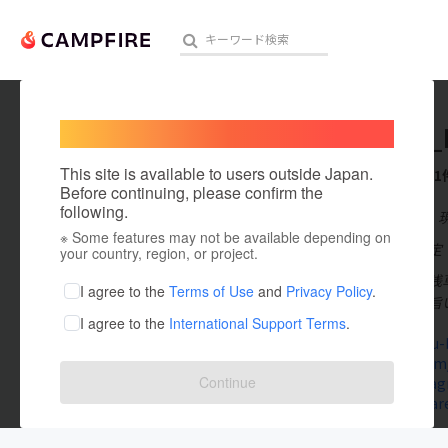
Welcome,
International users
yotuba_
人気のプロジェクト
注目のリ
This site is available to users outside Japan.
これまでに1
Before continuing, please confirm the
following.
在住国：日本
※ Some features may not be available depending on
アート・写真
出身国：未設定
your country, region, or project.
東京都台東区浅
テクノロジー・ガジェット
I agree to the
Terms of Use
and
Privacy Policy
.
く【安い】【旨
I agree to the
International Support Terms
.
映像・映画
www.yo-tu-
twitter.co
ビジネス・起業
Continue
www.instag
retty.me/ar
まちづくり・地域活性化