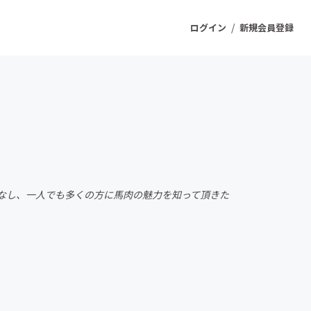
/
ログイン
新規会員登録
ジェクト
もうすぐ公開されます
プロダクト
なし、一人でも多くの方に馬肉の魅力を知って頂きた
ファッション
スポーツ
ケア
ソーシャルグッド