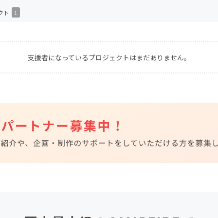
CAMPFIRE for Social Good
CAMPFIRE Creation
クト
1
CAMPFIREふるさと納税
machi-ya
コミュニティ
支援者になっているプロジェクトはまだありません。