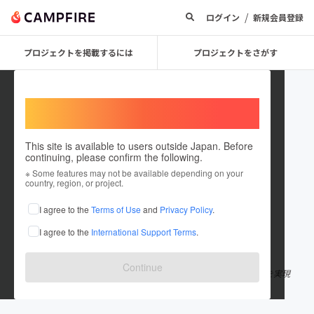
/
ログイン
新規会員登録
プロジェクトを掲載するには
プロジェクトをさがす
Welcome,
International users
This site is available to users outside Japan. Before
continuing, please confirm the following.
youchan1979
※ Some features may not be available depending on your
country, region, or project.
プロジェクトオーナー
I agree to the
Terms of Use
and
Privacy Policy
.
これまでに2件のプロジェクトを投稿しています
I agree to the
International Support Terms
.
在住国：日本
現在地：大阪府
出身国：日本
出身地：兵庫県
Continue
フィリピンで小型固定翼機免許を取得。夢を与えるプロジェクトを実現
したい