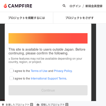
/
ログイン
新規会員登録
プロジェクトを掲載するには
プロジェクトをさがす
Welcome,
International users
This site is available to users outside Japan. Before
continuing, please confirm the following.
yous status keeper
※ Some features may not be available depending on your
country, region, or project.
プロジェクトオーナー
I agree to the
Terms of Use
and
Privacy Policy
.
これまでに1件のプロジェクトを投稿しています
I agree to the
International Support Terms
.
在住国：未設定
出身国：未設定
Continue
支援した
プロジェクト
投稿した
プロジェクト
0
1