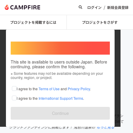
/
ログイン
新規会員登録
プロジェクトを掲載するには
プロジェクトをさがす
Welcome,
International users
This site is available to users outside Japan. Before
continuing, please confirm the following.
yozakura_kinugawa2025
※ Some features may not be available depending on your
country, region, or project.
プロジェクトオーナー
I agree to the
Terms of Use
and
Privacy Policy
.
これまでに1件のプロジェクトを投稿しています
I agree to the
International Support Terms
.
在住国：日本
現在地：栃木県
出身国：日本
出身地：栃木県
Continue
鬼怒川温泉夜桜まつり実行委員会、会長の波木恵美（左：鬼怒川グラン
ドホテル夢の季）、沼尾綾乃（右：鬼怒川タクシー）です。 今回初めて
クラウドファンディングに挑戦します！ 鬼怒川温泉の
もっと見る