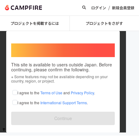
/
ログイン
新規会員登録
プロジェクトを掲載するには
プロジェクトをさがす
Welcome,
International users
This site is available to users outside Japan. Before
continuing, please confirm the following.
yu iseki
※ Some features may not be available depending on your
country, region, or project.
これまでに1回支援しています
I agree to the
Terms of Use
and
Privacy Policy
.
在住国：未設定
I agree to the
International Support Terms
.
出身国：未設定
Continue
支援した
プロジェクト
投稿した
プロジェクト
1
0