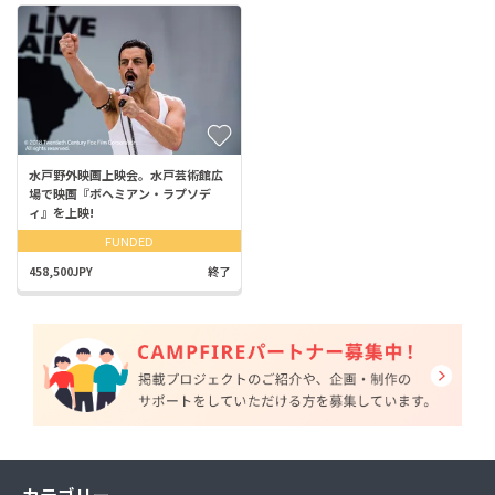
水戸野外映画上映会。水戸芸術館広
場で映画『ボヘミアン・ラプソデ
ィ』を上映!
FUNDED
458,500JPY
終了
カテゴリー