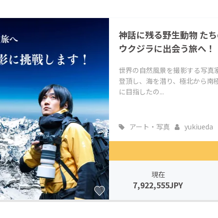
神話に残る野生動物 た
ウクジラに出会う旅へ！
世界の自然風景を撮影する写真
登頂し、海を潜り、極北から南
に目指したの...
アート・写真
yukiueda
現在
7,922,555JPY