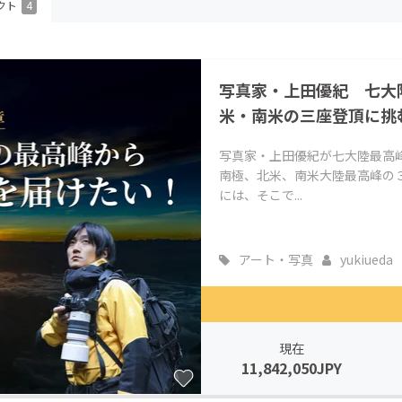
クト
4
CAMPFIRE for Social Good
CAMPFIRE Creation
CAMPFIREふるさと納税
machi-ya
コミュニティ
写真家・上田優紀 七大
米・南米の三座登頂に挑
写真家・上田優紀が七大陸最高
南極、北米、南米大陸最高峰の
には、そこで...
アート・写真
yukiueda
現在
11,842,050JPY