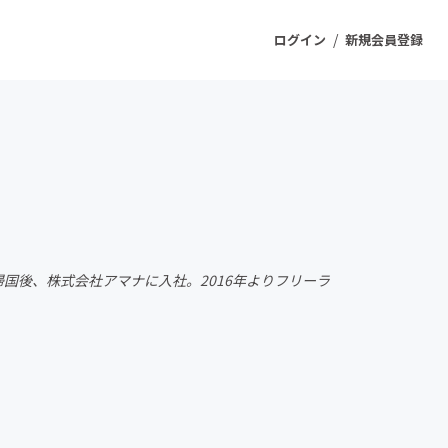
/
ログイン
新規会員登録
ジェクト
もうすぐ公開されます
プロダクト
国後、株式会社アマナに入社。2016年よりフリーラ
ファッション
スポーツ
ケア
ソーシャルグッド