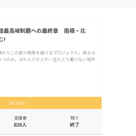
陸最高峰制覇への最終章 南極・北
む!
峰からこの星の絶景を届けるプロジェクト。残るは
３つのみ。ほとんどの人が一生たどり着けない場所
SUCCESS
支援者
残り
826人
終了