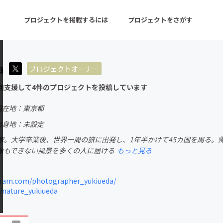
プロジェクトを掲載するには
プロジェクトをさがす
a
プロジェクトオーナー
ターン
注目の新着プロジェクト
募集終了が近いプロ
回支援して4件のプロジェクトを投稿しています
現在地：東京都
音楽
舞台・パフォーマンス
出身地：未設定
家。大学卒業後、世界一周の旅に出発し、1年半かけて45カ国を周る。帰
ゲーム・サービス開発
フード・飲食店
像もできない風景を多くの人に届ける
もっと見る
書籍・雑誌出版
アニメ・漫画
ram.com/photographer_yukiueda/
チャレンジ
ビューティー・ヘルス
/nature_yukiueda