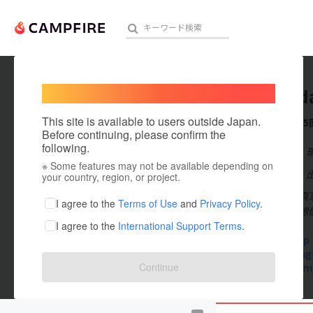
Welcome,
International users
yukiued
人気のプロジェクト
注目のリ
This site is available to users outside Japan.
これまでに5
Before continuing, please confirm the
following.
在住国：日本
※ Some features may not be available depending on
アート・写真
出身国：日本
your country, region, or project.
上田優紀。写真
テクノロジー・ガジェット
I agree to the
Terms of Use
and
Privacy Policy
.
ンスとなり、想
I agree to the
International Support Terms
.
映像・映画
yukiueda.jp
www.instag
ビジネス・起業
Continue
twitter.com
まちづくり・地域活性化