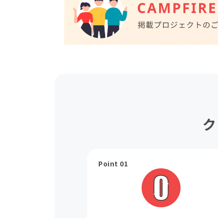
ク
Point 01