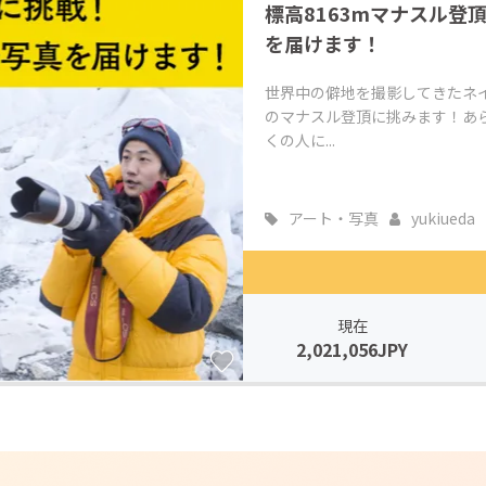
標高8163mマナスル
を届けます！
世界中の僻地を撮影してきたネイ
のマナスル登頂に挑みます！あら
くの人に...
アート・写真
yukiueda
現在
2,021,056JPY