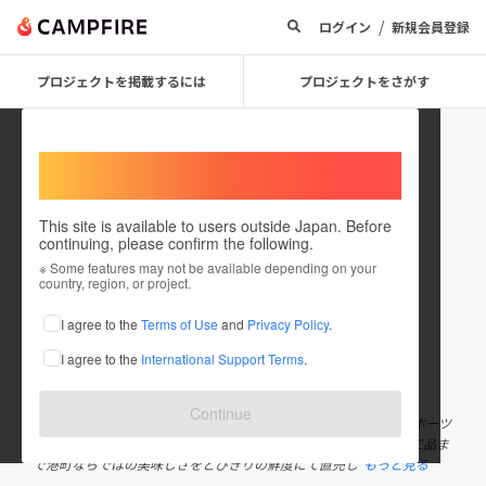
/
ログイン
新規会員登録
プロジェクトを掲載するには
プロジェクトをさがす
Welcome,
International users
This site is available to users outside Japan. Before
continuing, please confirm the following.
yusenkan
※ Some features may not be available depending on your
country, region, or project.
プロジェクトオーナー
I agree to the
Terms of Use
and
Privacy Policy
.
これまでに1件のプロジェクトを投稿しています
I agree to the
International Support Terms
.
在住国：日本
現在地：北海道
出身国：日本
出身地：北海道
Continue
湧別漁業協同組合の直営店【オホーツク湧鮮館】の三室です。 オホーツ
ク海とサロマ湖で水揚げされた新鮮な魚介類をはじめ、様々な加工品ま
で港町ならではの美味しさをとびきりの鮮度にて直売し
もっと見る