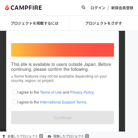
/
ログイン
新規会員登録
プロジェクトを掲載するには
プロジェクトをさがす
Welcome,
International users
This site is available to users outside Japan. Before
continuing, please confirm the following.
yuutan1090
※ Some features may not be available depending on your
country, region, or project.
プロジェクトオーナー
I agree to the
Terms of Use
and
Privacy Policy
.
これまでに1件のプロジェクトを投稿しています
I agree to the
International Support Terms
.
在住国：未設定
出身国：未設定
Continue
支援した
プロジェクト
投稿した
プロジェクト
0
1