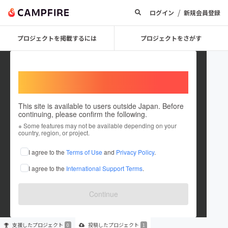
/
ログイン
新規会員登録
プロジェクトを掲載するには
プロジェクトをさがす
Welcome,
International users
This site is available to users outside Japan. Before
continuing, please confirm the following.
yuutan1090
※ Some features may not be available depending on your
country, region, or project.
プロジェクトオーナー
I agree to the
Terms of Use
and
Privacy Policy
.
これまでに1件のプロジェクトを投稿しています
I agree to the
International Support Terms
.
在住国：未設定
出身国：未設定
Continue
支援した
プロジェクト
投稿した
プロジェクト
0
1