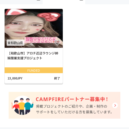
和歌山県
【和歌山市】アロチ近辺ラウンジ姉
妹開業支援プロジェクト
FUNDED
23,000JPY
終了