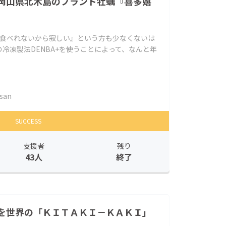
岡山県北木島のブランド牡蠣『喜多嬉
は食べれないから寂しい』という方も少なくないは
冷凍製法DENBA+を使うことによって、なんと年
san
SUCCESS
支援者
残り
43人
終了
を世界の「ＫＩＴＡＫＩ－ＫＡＫＩ」