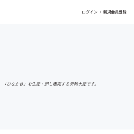
/
ログイン
新規会員登録
ジェクト
もうすぐ公開されます
プロダクト
」「ひなかき」を生産・卸し販売する勇和水産です。
ファッション
スポーツ
ケア
ソーシャルグッド