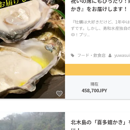
祝いの席にもぴったり！
かき』をお届けします！
『牡蠣は大好きだけど、1年中
ずです。しかし、勇和水産独自の
中！プリ...
フード・飲食店
yuwasui
現在
458,700JPY
北木島の「喜多嬉かき」