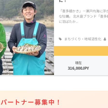
に！
「喜多嬉かき」－瀬戸内海に浮
な牡蠣。 北木島ブランド「喜
に羽ばたか...
まちづくり・地域活性化
現在
316,000JPY