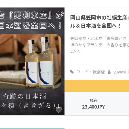
CAMPFIRE for Social Good
CAMPFIRE Creation
岡山県笠岡市の牡蠣生産
CAMPFIREふるさと納税
machi-ya
コミュニティ
ル＆日本酒を全国へ！
笠岡諸島・北木島「喜多嬉かき
ほのかなブランデーの香りを帯び
L＞＜...
フード・飲食店
yuwasui
現在
23,400JPY