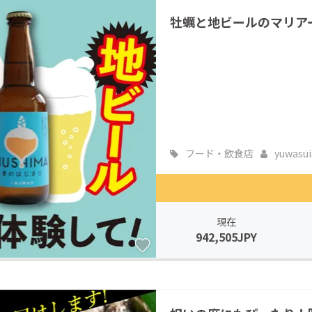
牡蠣と地ビールのマリア
フード・飲食店
yuwasui
現在
942,505JPY