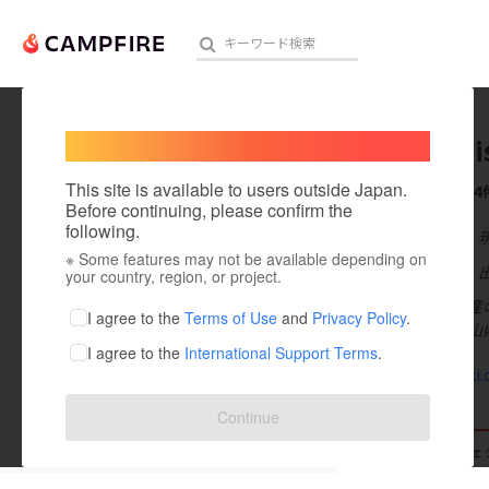
Welcome,
International users
yuwasui
人気のプロジェクト
注目のリ
This site is available to users outside Japan.
これまでに4
Before continuing, please confirm the
following.
在住国：日本
※ Some features may not be available depending on
アート・写真
出身国：日本
your country, region, or project.
岡山県北木島産
テクノロジー・ガジェット
I agree to the
Terms of Use
and
Privacy Policy
.
勇和水産は岡山
I agree to the
International Support Terms
.
映像・映画
kitaki-kaki
ビジネス・起業
Continue
まちづくり・地域活性化
支援した
プロジェクト
0
投稿した
プロジェ