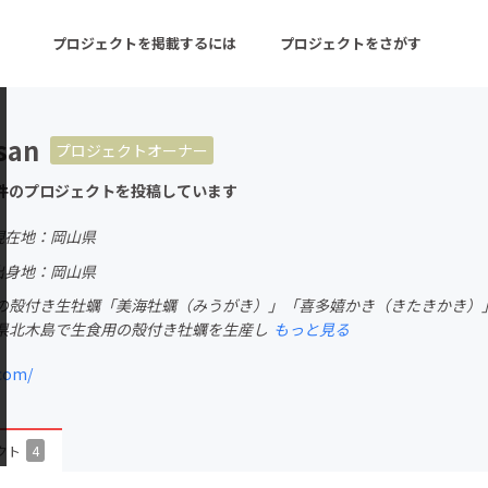
プロジェクトを掲載するには
プロジェクトをさがす
san
プロジェクトオーナー
ターン
注目の新着プロジェクト
募集終了が近いプロ
件のプロジェクトを投稿しています
現在地：岡山県
音楽
舞台・パフォーマンス
出身地：岡山県
の殻付き生牡蠣「美海牡蠣（みうがき）」「喜多嬉かき（きたきかき）
ゲーム・サービス開発
フード・飲食店
県北木島で生食用の殻付き牡蠣を生産し
もっと見る
書籍・雑誌出版
アニメ・漫画
.com/
チャレンジ
ビューティー・ヘルス
クト
4