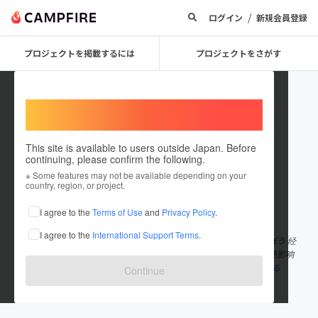
/
ログイン
新規会員登録
プロジェクトを掲載するには
プロジェクトをさがす
Welcome,
International users
This site is available to users outside Japan. Before
continuing, please confirm the following.
zBoBLWcV
※ Some features may not be available depending on your
country, region, or project.
在住国：日本
現在地：未設定
I agree to the
Terms of Use
and
Privacy Policy
.
出身国：日本
出身地：未設定
I agree to the
International Support Terms
.
経済指標と株式市場の関係性：インフレ、金利、為替の影響を学ぼう 经
济指标对股市有重要影响。通货膨胀率上升可能导致央行加息，进而影响
股市表现。汇率波动也会影响出口企业和进口企业的盈利
もっと見る
Continue
www.teclosion.com/kurial-kabushiki-ka...