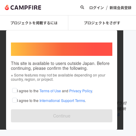
/
ログイン
新規会員登録
プロジェクトを掲載するには
プロジェクトをさがす
Welcome,
International users
This site is available to users outside Japan. Before
continuing, please confirm the following.
zBoBLWcV
※ Some features may not be available depending on your
country, region, or project.
在住国：日本
現在地：未設定
I agree to the
Terms of Use
and
Privacy Policy
.
出身国：日本
出身地：未設定
I agree to the
International Support Terms
.
経済指標と株式市場の関係性：インフレ、金利、為替の影響を学ぼう 经
济指标对股市有重要影响。通货膨胀率上升可能导致央行加息，进而影响
股市表现。汇率波动也会影响出口企业和进口企业的盈利
もっと見る
Continue
www.teclosion.com/kurial-kabushiki-ka...