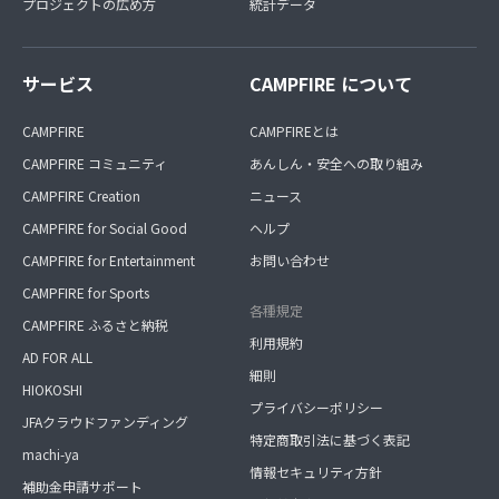
プロジェクトの広め方
統計データ
サービス
CAMPFIRE について
CAMPFIRE
CAMPFIREとは
CAMPFIRE コミュニティ
あんしん・安全への取り組み
CAMPFIRE Creation
ニュース
CAMPFIRE for Social Good
ヘルプ
CAMPFIRE for Entertainment
お問い合わせ
CAMPFIRE for Sports
各種規定
CAMPFIRE ふるさと納税
利用規約
AD FOR ALL
細則
HIOKOSHI
プライバシーポリシー
JFAクラウドファンディング
特定商取引法に基づく表記
machi-ya
情報セキュリティ方針
補助金申請サポート