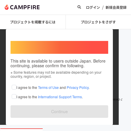
/
ログイン
新規会員登録
プロジェクトを掲載するには
プロジェクトをさがす
Welcome,
International users
This site is available to users outside Japan. Before
continuing, please confirm the following.
zanecosta26
※ Some features may not be available depending on your
country, region, or project.
在住国：日本
現在地：未設定
I agree to the
Terms of Use
and
Privacy Policy
.
出身国：日本
出身地：未設定
I agree to the
International Support Terms
.
Смотрите фильмы и сериалы онлайн в удобном формате прямо с
ейчас HDzona.net. Выбирайте нови
もっと見る
Continue
hdzona.net