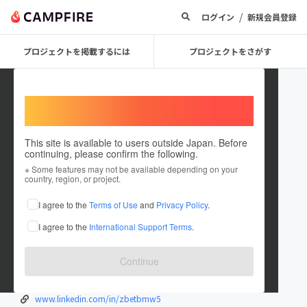
/
ログイン
新規会員登録
プロジェクトを掲載するには
プロジェクトをさがす
Welcome,
International users
This site is available to users outside Japan. Before
continuing, please confirm the following.
zbetbmw5
※ Some features may not be available depending on your
country, region, or project.
在住国：米国
I agree to the
Terms of Use
and
Privacy Policy
.
出身国：米国
I agree to the
International Support Terms
.
zbetbmwcom.mystrikingly.com/
www.facebook.com/zbetbmwcom/
Continue
twitter.com/zbetbmwcom
www.youtube.com/@zbetbmwcom
www.linkedin.com/in/zbetbmw5