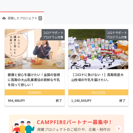
投稿した
プロジェクト
2
コロナサポート
コロナサポート
プログラム対象
プログラム対象
健康と安心を届けたい！全国の皆様
【コロナに負けない！】鳥取県産大
に鳥取の大山乳業農協の新鮮な牛乳
山牧場の牛乳を届けたい。
を知って欲しい！
FUNDED
SUCCESS
904,480JPY
終了
1,240,930JPY
終了