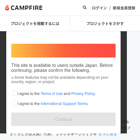
/
ログイン
新規会員登録
プロジェクトを掲載するには
プロジェクトをさがす
Welcome,
International users
This site is available to users outside Japan. Before
continuing, please confirm the following.
zensuke12
※ Some features may not be available depending on your
country, region, or project.
プロジェクトオーナー
I agree to the
Terms of Use
and
Privacy Policy
.
これまでに2件のプロジェクトを投稿しています
I agree to the
International Support Terms
.
在住国：日本
現在地：岡山県
出身国：日本
出身地：岡山県
Continue
岡山県倉敷市にある、まちの牛乳屋さん「有限会社倉敷ミルクフーズお
だ」主任。 倉敷市芸文館に併設した赤レンガとアイビーのカフェ「カフ
ェくらしき芸文館」代表。 ２００８年～２０１５年
もっと見る