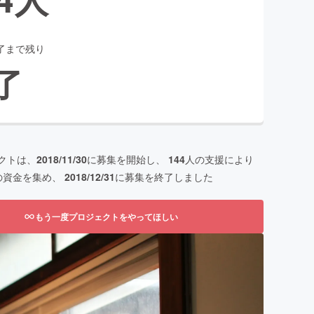
了まで残り
了
クトは、
2018/11/30
に募集を開始し、
144
人の支援により
の資金を集め、
2018/12/31
に募集を終了しました
もう一度プロジェクトをやってほしい