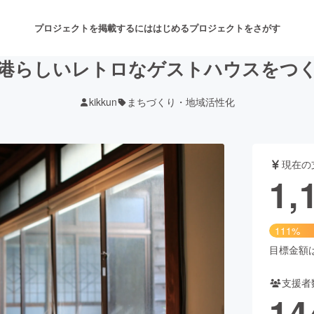
プロジェクトを掲載するには
はじめる
プロジェクトをさがす
港らしいレトロなゲストハウスをつ
kikkun
まちづくり・地域活性化
注目のリターン
注目の新着プロジェクト
募集終了が近いプロジェクト
も
現在の
音楽
舞台・パフォーマンス
1,
ゲーム・サービス開発
フード・飲食店
111%
書籍・雑誌出版
アニメ・漫画
目標金額は1
支援者
チャレンジ
ビューティー・ヘルスケ
14