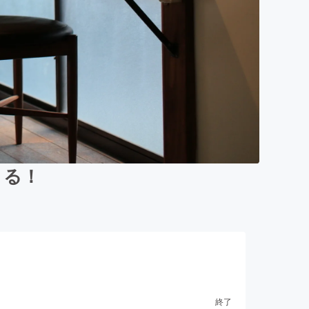
くる！
終了