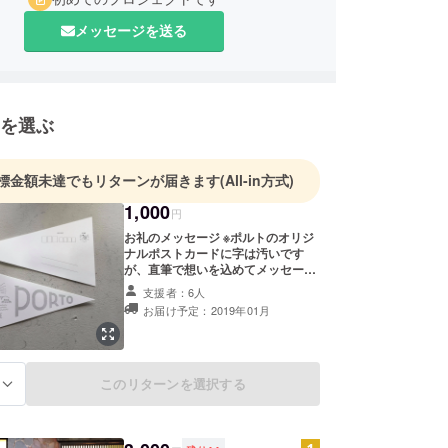
メッセージを送る
を選ぶ
標金額未達でもリターンが届きます
(All-in方式)
1,000
円
お礼のメッセージ ※ポルトのオリジ
ナルポストカードに字は汚いです
が、直筆で想いを込めてメッセージ
を書いて発送いたします。
支援者：6人
お届け予定：2019年01月
このリターンを選択する
る