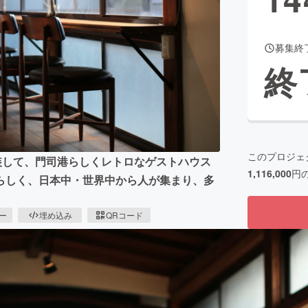
募集終
CAMPFIRE for Social Good
CAMPFIRE Creation
終
CAMPFIREふるさと納税
machi-ya
コミュニティ
このプロジェ
装して、門司港らしくレトロなゲストハウス
1,116,000
円
らしく、日本中・世界中から人が集まり、多
ピー
埋め込み
QRコード