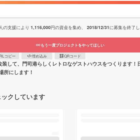
人の支援により
1,116,000
円の資金を集め、
2018/12/31
に募集を終了し
もう一度プロジェクトをやってほしい
RLコピー
埋め込み
QRコード
を改装して、門司港らしくレトロなゲストハウスをつくります！
場所にします！
ェックしています