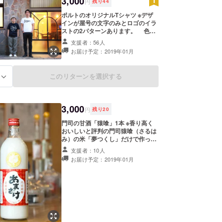
3,000
円
残り
44
ポルトのオリジナルTシャツ ※デザ
インが屋号の文字のみとロゴのイラ
ストの2パターンあります。 色は
白、紺、グレーの3色、サイズはS、
支援者：56人
M、Lからお選びください。 ※ご希望
お届け予定：2019年01月
の品のサイズ・色を備考欄に記載し
ていただきますようお願いいたしま
す。
このリターンを選択する
る
3,000
円
残り
20
門司の甘酒「猿喰」1本 ※香り高く
おいしいと評判の門司猿喰（さるは
み）の米「夢つくし」だけで作っ
た、ノンアルコールの甘酒です。 発
支援者：10人
酵には、「糖化酵素剤」を一切使わ
お届け予定：2019年01月
ず、酒造が手作りした「米麹」を一
般的な甘酒の約3倍も使用している
ため、アミノ酸やビタミン類などが
多く栄養豊富。驚くほどうま味があ
り、米本来の優しい甘さが特徴で
す。門司の方々の熱い想いが詰まっ
た商品です。