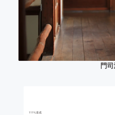
門司
111
%達成