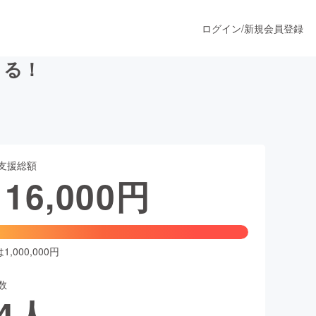
ログイン
/
新規会員登録
くる！
うすぐ公開されます
支援総額
プロダクト
116,000
円
ファッション
スポーツ
,000,000円
数
ア
ソーシャルグッド
4
人