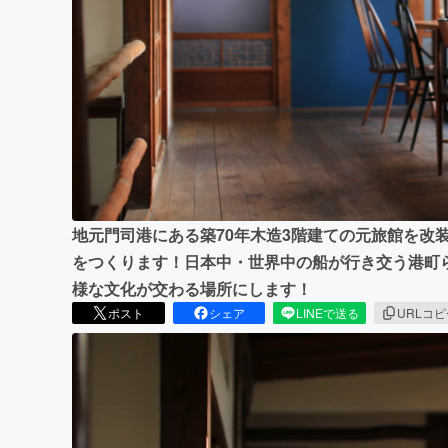
まちづくり・地域活性化
地元門司港にある築70年木造3階建ての元旅館を改
をつくります！日本中・世界中の船が行き交う港町
様な文化が交わる場所にします！
ポスト
シェア
LINEで送る
URLコ