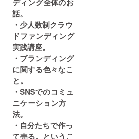
ディング全体のお
ます。
・フラ
イヤー
話。
は1枚ま
でとさ
・少人数制クラウ
せてい
ただき
ます。
ドファンディング
・こち
らでご
実践講座。
支援が
確認で
・ブランディング
き次
第、
に関する色々なこ
メッ
セージ
にてご
と。
連絡を
させて
・SNSでのコミュ
頂きま
す。 ・
ニケーション方
公序良
俗に反
法。
する内
容（過
度に性
・自分たちで作っ
的な描
写、他
て売る。というこ
者への