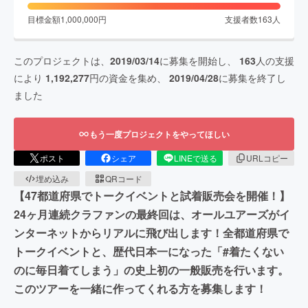
目標金額
1,000,000
円
支援者数
163
人
このプロジェクトは、
2019/03/14
に募集を開始し、
163
人の支援
により
1,192,277
円の資金を集め、
2019/04/28
に募集を終了し
ました
もう一度プロジェクトをやってほしい
ポスト
シェア
LINEで送る
URLコピー
埋め込み
QRコード
【47都道府県でトークイベントと試着販売会を開催！】
24ヶ月連続クラファンの最終回は、オールユアーズがイ
ンターネットからリアルに飛び出します！全都道府県で
トークイベントと、歴代日本一になった「#着たくない
のに毎日着てしまう」の史上初の一般販売を行います。
このツアーを一緒に作ってくれる方を募集します！