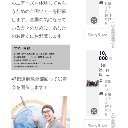
「着た
ルユアーズを体験してもら
okの非
ページ
をお送
お届
りま
くない
公開
で随時
け予
りさせ
す。 ・
うための全国ツアーを開催
のに毎
ページ
定：
更新さ
ていた
会場ま
日着て
2019
で、見
れま
だきま
での交
します。全国の気になって
年07
しま
ること
す。 ・
す。 ご
通費宿
こ
月
う」の
ができ
の
ご支援
支援頂
泊費は
いる方々のために、あなた
リ
ジャ
ます。
タ
頂いた2
いた金
ご負担
ー
ケット
・ご支
ン
営業日
詳細を見る
のお近くにお邪魔します！
額は、
くださ
を
とパン
援頂い
選
以内
移動交
い。 ・
択
ツの製
た2営業
す
に、非
通費と
パトロ
る
造工場
日以内
公開の
会場費
ンが参
10,
でお手
に、非
Facebo
に充て
加した
伝いす
000
公開の
okグ
させて
円
い(参加
ること
Facebo
ループ
頂きま
できる)
【会
ができ
okグ
に招待
す。
場所が
社、お
る権利
ループ
しま
ない場
店、団
です。
に招待
す。 ・
合には
47都道府県全部回って試着
体向け
岡山県
しま
全国行
支援
補償は
ユニ
にある
す。
脚中の
者：
会を開催します！
負いま
フォー
縫製工
3人
全会場
せん。
ム採用
場で体
が対象
お届
・当イ
のため
験して
け予
になり
ベント
の商談
頂きま
定：
ます。
開催期
権】 会
2019
す。 そ
間内に
年05
社、お
して、
おいて
こ
月
店、団
工場見
の
発生し
リ
体でユ
学のよ
タ
た事故
ー
ニ
うに製
ン
詳細を見る
や怪
を