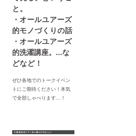
誹謗中
と。
傷な
ど）と
・オールユアーズ
スタッ
フが判
断した
的モノづくりの話
場合は
お断り
・オールユアーズ
いたし
ます。
的洗濯講座。...な
・景品
表示
どなど！
法、ま
たはそ
の他の
法令に
ぜひ各地でのトークイベン
反する
ものは
トにご期待ください！本気
お断り
いたし
で全部しゃべります…！
ます。
・ジャ
ケット
とパン
ツのお
渡しは
2019年
10月を