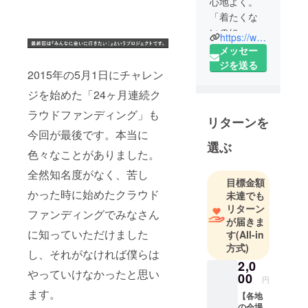
心地よく。
「着たくな
いのに、毎
https://www.allyours.jp/
日着てしま
メッセー
う」
ジを送る
2015年の5月1日にチャレン
最高の褒め
ジを始めた「24ヶ月連続ク
言葉は、着
ラウドファンディング」も
リターンを
ていること
今回が最後です。本当に
すら忘れて
選ぶ
しまうこ
色々なことがありました。
と。
全然知名度がなく、苦し
目標金額
服が主役に
かった時に始めたクラウド
未達でも
なるのでは
リターン
ファンディングでみなさん
なく、あな
が届きま
たの日々を
に知っていただけました
す
(All-in
支え、静か
方式)
し、それがなければ僕らは
に引き立て
2,0
やっていけなかったと思い
る。
00
円
気がつけば
ます。
【各地
いつも手に
の会場