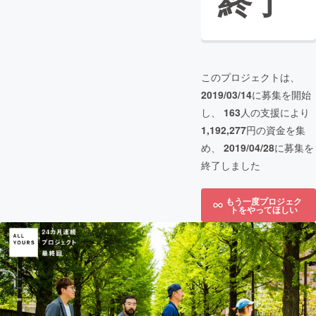
終了
このプロジェクトは、
2019/03/14
に募集を開始
し、
163
人の支援により
1,192,277
円の資金を集
め、
2019/04/28
に募集を
終了しました
もう一度プロジェク
トをやってほしい