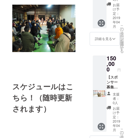
防止の
ライ
円】 あ
通費を1
りさせ
お届
ため貴
ヤー
なたの
名分別
け予
て頂き
重品は
（チラ
お店や
途ご負
定：
ます。
持ち歩
シ）を1
商品、
2019
担いた
※土日祝
くなど
年04
年間持
イベン
だきま
日でも
こ
ご本
月
ち歩い
トなど
す。 ※
の
可能で
リ
人・参
て、宣
を僕た
開催日
タ
す。閉
ー
加者・
伝しま
ちオー
につい
ン
詳細を見る
じる
を
保護者
す。ま
ルユ
ては、
選
択
様の責
た、同
アーズ
プロ
す
る
任にお
じもの
と一緒
ジェク
いて管
150
を世田
に広め
ト終了
理され
谷区池
ません
,00
後に
ますよ
尻にあ
か？ご
メッ
0
円
うお願
るオー
好意の
セージ
いしま
ルユ
みのご
【スポ
にて決
す。盗
アーズ
支援で
ンサー
めさせ
スケジュールはこ
難・紛
の店舗
も非常
募集し
て頂き
失につ
にも置
に嬉し
ていま
ます。
支援
ちら！（随時更新
いての
きま
いで
す・
※公園な
者：
一切の
す。 ＊
す。 ①
150,000
どの許
0人
責任は
されます）
上記の
ご希望
円】 あ
可のな
お届
負いま
内容が
の都道
なたの
い公共
け予
せん。
必要な
府県1会
お店や
の場所
定：
・当イ
い深い
場で、
商品、
2019
での開
ベント
年04
慈悲に
僕たち
イベン
催はご
こ
へ参加
月
溢れた
のイベ
トなど
遠慮く
の
リ
するに
方のご
ントに
を僕た
ださ
タ