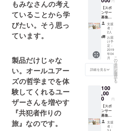
000
円
もみなさんの考え
ベント
に試着
いもの
らな
開催期
【スポ
会」
はお断
い！」
間内に
ていることから学
ンサー
「飲み
りいた
とお悩
おいて
募集し
会に合
しま
みの方
発生し
ていま
流して
びたい。そう思っ
す。そ
におす
支援
た事故
す・
試着
の際は
すめで
者：
や怪
50,000
会」
ご返金
2人
す。 ※
ています。
我・病
円】 あ
「個人
の対応
東京都
お届
気など
なたの
宅で家
を取ら
け予
からの
に関し
お店や
族のた
定：
せてい
往復の
ては、
商品、
2019
めに試
ただき
交通費
当社に
年04
イベン
着会」
ます。
はご負
こ
製品だけじゃな
故意・
月
トなど
など、
の
担お願
リ
重過失
を僕た
どこへ
タ
いしま
ー
がある
い。オールユアー
ちオー
でも伺
ン
詳細を見る
す。 ※
を
場合を
ルユ
いま
選
商品化
択
除き、
アーズ
す！！
す
ズの哲学までを体
を保証
る
一切の
と一緒
※試着会
するわ
責任を
100
に広め
の時間
けでは
験してくれるユー
負いか
ません
,00
は2時間
ありま
ねます
か？ 全
までと
0
せん。
円
ザーさんを増やす
ことを
国行脚
させて
※訪問日
あらか
期間
【スポ
いただ
につい
じめご
『
共犯者作りの
中、僕
ンサー
きま
ては、
了承く
たち
募集し
す。 ※
メッ
ださ
オール
ていま
東京都
旅
』なのです。
セージ
支援
い。 ・
ユアー
す・
からの
で直接
者：
盗難等
ズがフ
100,000
移動交
3人
やりと