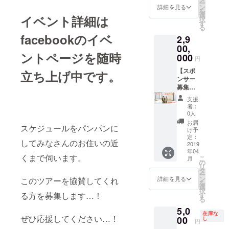
ー
当たっ
支援も
合流し
ちオー
い。 ※
ン
詳細を見る
を
ての往
大歓迎
て、あ
ルユ
パトロ
選
イベント詳細は
択
路・帰
で
なたの
アーズ
ンさん
す
る
路等移
す…！
商品を
と一緒
の交通
facebookのイベ
動途中
2,9
＊＊＊
オール
に広め
費、宿
の事故
＊＊＊
ユアー
ません
00,
泊費は
に対し
ントページを随時
＊＊＊
ズと一
か？ ①
恐れ入
000
円
ても責
＊＊＊
緒に販
ご希望
ります
任を負
＊＊＊
売する
の都道
【スポ
がご負
立ち上げ中です。
いかね
＊＊ ・
ことが
府県3会
ンサー
担くだ
ます。
フライ
できま
場で、
募集し
さい。
会場へ
ヤーの
す。 ②
僕たち
ていま
支援
の道中
サイズ
全国行
のイベ
す・
者：
は事故
はA4サ
脚期間
ントに
2,900,0
0人
等の無
イズ以
中、僕
合流し
00円】
お届
いよう
スケジュールをパンパンに
下とさ
たち
て、あ
あなた
け予
お気を
せてい
オール
なたの
のお店
定：
してみなさんのお住いの近
つけく
ただき
ユアー
商品を
や商
2019
ださ
年04
ます。
ズがフ
オール
品、イ
くまで伺います。
こ
い。
月
・フラ
ライ
ユアー
ベント
の
リ
イヤー
ヤー
ズと一
などを
タ
ー
は1枚ま
（チラ
緒に販
僕たち
ン
詳細を見る
このツアーを協賛してくれ
を
でとさ
シ）を1
売する
オール
選
択
せてい
年間持
ことが
ユアー
る方を募集します…！
す
る
ただき
ち歩い
できま
ズと一
5,0
ます。
て、宣
す。 ②
緒に広
在庫な
ぜひ応援してください…！
・こち
伝しま
全国行
めませ
00
し
円
らでご
す。ま
脚期間
んか？