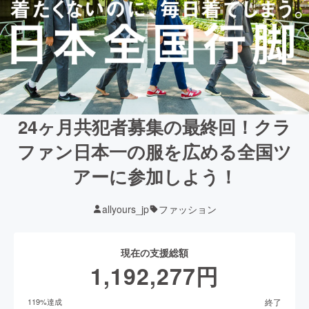
24ヶ月共犯者募集の最終回！クラ
ファン日本一の服を広める全国ツ
アーに参加しよう！
allyours_jp
ファッション
現在の支援総額
1,192,277
円
終了
119
%達成