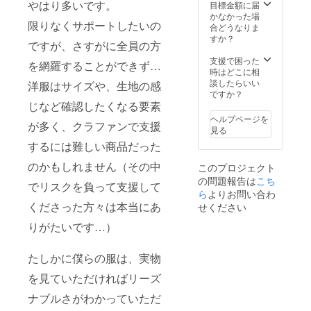
作って
やはり多いです。
を相談
目標金額に届
我・病
ださ
う」
いいか
させて
かなかった場
気など
い。 ・
ジャ
限りなくサポートしたいの
わから
くださ
合どうなりま
に関し
販売手
ケット
な
い。 ＊
すか？
ては、
数料な
とパン
ですが、さすがに全員の方
い！」
お届け
当社に
どは発
ツを20
「いい
予定と
支援で困った
故意・
生しま
セット
を網羅することができず…
商品は
掲載日
時はどこに相
重過失
せん。
お付け
作って
はリン
談したらいい
洋服はサイズや、生地の感
がある
・当イ
いたし
いる。
クしま
ですか？
場合を
ベント
ます。
けどど
せんの
じなど確認したくなる要素
除き、
開催期
⑥上記
う売っ
でご了
一切の
間内に
の内容
ヘルプページを
が多く、クラファンで支援
ていい
承くだ
責任を
おいて
が必要
見る
かわか
さい。
負いか
発生し
ない深
するには難しい商品だった
らな
＊個人
ねます
た事故
い慈悲
い！」
の方限
ことを
や怪
に溢れ
のかもしれません（その中
このプロジェクト
とお悩
定とさ
あらか
我・病
た方の
の問題報告は
こち
みの方
せてい
じめご
気など
ご支援
でリスクを負って支援して
におす
ら
よりお問い合わ
ただき
了承く
に関し
も大歓
すめで
ます。
くださった方々は本当にあ
せください
ださ
ては、
迎で
す。 ※
い。 ・
当社に
す…！
東京都
りがたいです…）
盗難等
故意・
＊＊＊
からの
防止の
重過失
＊＊＊
往復の
ため貴
がある
＊＊＊
たしかに僕らの服は、実物
交通費
重品は
場合を
＊＊＊
はご負
持ち歩
除き、
＊＊＊
を見ていただければリーズ
担お願
くなど
一切の
＊＊ ・
いしま
ご本
責任を
開催ス
ナブルさがわかっていただ
す。 ※
人・参
負いか
ケ