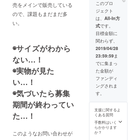
役・共
しの無
合上た
このプロ
が複数
確認く
ズがフ
売をメインで販売している
同代表
料
どり着
個所あ
ださ
ライ
ジェクト
のハラ
note、
けない
る場合
い。 ・
ヤー
ので、課題もまだまだ多
ヤスト
オール
場合、
は、
All-In方
は、複
同行に
（チラ
が、あ
ユアー
い。
別候補
数個所
ついて
シ）を1
式
です。
なたの
ズのブ
を相談
合流で
は、ご
年間持
会社・
ログに
させて
目標金額に
きま
希望の3
ち歩い
工場に
掲載し
くださ
す） ・
会場の
て、宣
関わらず、
訪問
ます。 ◉
い。 ＊
現地ま
みとさ
伝しま
◉サイズがわから
し、ア
おすす
お届け
2019/04/28
での移
せて頂
す。ま
イデア
めのお
予定と
動交通
きま
た、同
23:59:59
ま
創出の
店 ◉美味
ない…！
掲載日
費はご
す。
じもの
ための
しい料
はリン
でに集まっ
負担く
（都道
を世田
ミー
理店 ◉地
クしま
ださ
府県内
谷区池
◉実物が見た
た金額が
ティン
元の人
せんの
い。 ・
で会場
尻にあ
グを開
しか知
でご了
ファンディ
販売手
が複数
るオー
い…！
催しま
らない
承くだ
数料な
個所あ
ルユ
ングされま
す。日
絶景…
さい。
どは発
る場合
アーズ
◉気づいたら募集
本全国
などな
＊個人
す。
生しま
は、複
の店舗
どこに
ど ＊ス
の方限
せん。
数個所
にも置
でも訪
ケ
期間が終わってい
定とさ
・当イ
合流で
きま
問いた
ジュー
せてい
ベント
きま
す。
支援に関するよ
しま
ルの都
ただき
開催期
す） ・
⑤「着
た…！
くある質問
す。
合上た
ます。
間内に
現地ま
たくな
「技術
どり着
手数料はいく
おいて
での移
いの
はある
けない
らかかります
発生し
動交通
に、毎
けど、
場合、
か？
このようなお問い合わせが
た事故
費はご
日着て
何を
別候補
や怪
負担く
しま