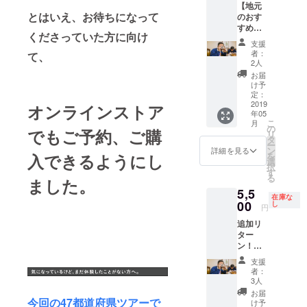
【地元
支援が
た、同
中、僕
① 全国
とはいえ、お待ちになって
のおす
確認で
じもの
たち
行脚期
すめ紹
き次
を世田
オール
間中、
くださっていた方に向け
介しま
第、
谷区池
ユアー
僕たち
支援
す！】
メッ
尻にあ
ズがフ
オール
者：
て、
「ここ
セージ
るオー
ライ
ユアー
2人
へ行っ
にてご
ルユ
ヤー
ズがサ
お届
たらあ
連絡を
アーズ
（チラ
ンプル
け予
そこへ
させて
の店舗
シ）を1
や商品
定：
行
2019
頂きま
にも置
年間持
などを
オンラインストア
年05
け！！
す。 ・
きま
ち歩い
日本全
こ
月
！」と
公序良
す。 ③
て、宣
国の会
の
でもご予約、ご購
リ
いう場
俗に反
上記の
伝しま
場へ持
タ
ー
所が人
する内
内容が
す。ま
ち歩
ン
詳細を見る
入できるようにし
を
それぞ
容（過
必要な
た、同
き、積
選
択
れあり
度に性
い深い
じもの
極的に
す
る
ました。
ますよ
的な描
慈悲に
を世田
宣伝し
5,5
ね。あ
写、他
溢れた
谷区池
ます。
在庫な
なたの
00
者への
方のご
尻にあ
② 当プ
し
円
地元の
誹謗中
支援も
るオー
ロジェ
追加リ
思い出
傷な
大歓迎
ルユ
クトに
ター
や、み
ど）と
で
アーズ
関わる
ン！
んなに
スタッ
す…！
の店舗
全ての
【地元
伝えた
フが判
＊＊＊
にも置
発信に
支援
のおす
い価値
断した
＊＊＊
きま
バナー
者：
すめ紹
観を、
場合は
＊＊＊
す。 ③
を掲載
3人
介しま
あなた
お断り
＊＊＊
上記の
させて
お届
す！】
今回の47都道府県ツアーで
に変
いたし
＊＊＊
内容が
頂きま
け予