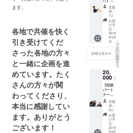
た方が
「刺繍
をお手
加者・
本全国
割安で
やプリ
伝い頂
ます。
支援
保護者
の繊維
す。 ご
ントで
く予定
者：
様の責
関係の
支援頂
ロゴを
1人
です。
任に
町工場
いた金
入れた
日程は
お届
おいて
さま限
額は、
い！」
け予
2019年
管理さ
定リ
各地で共催を快く
移動交
定：
「大量
7月下旬
れます
ターン
2019
通費と
に発注
の土曜
ようお
年05
オール
会場費
したい
引き受けてくだ
日を予
こ
月
願いし
ユアー
に充て
の
けどい
定して
リ
ます。
ズの全
させて
タ
くらで
いま
さった各地の方々
ー
盗難・
商品を
頂きま
ン
出来ま
詳細を見る
す。 ・
を
紛失に
開発し
す！
選
す
現地ま
択
と一緒に企画を進
ついて
てい
（他の
す
か？」
での交
る
の一切
る、代
注意事
など、
通費、
の責任
20,
表取締
めています。たく
項に関
あらゆ
宿泊費
は負い
役・共
000
しては
る相談
はご負
円
ませ
同代表
個別の
に乗り
さんの方々が関
担くだ
ん。 ・
【対談
のハラ
リター
ます。
さい。
当イベ
パート
ヤスト
ンの内
※商談場
・昼食
わってくださり、
ントへ
ナー募
が、あ
容をご
所は東
代はこ
参加す
集】 各
なたの
確認く
京都世
ちらで
支援
本当に感謝してい
るに当
地で開
会社・
ださ
田谷区
者：
負担さ
たって
催する
工場に
い）
9人
池尻の
せて頂
の往
トーク
訪問
ます。ありがとう
弊社、
お届
きま
路・帰
イベン
し、ア
け予
または
す。 ・
路等移
トで木
イデア
定：
WEB
ございます！
お手伝
動途中
村と対
2019
創出の
ミー
い中の
年05
の事故
談して
ための