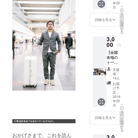
年05
日～
開催
こ
月
2020年
は、全
の
リ
3月30日
都道府
タ
ー
の約1年
県で50
ン
詳細を見る
を
間、
か所以
選
択
「着た
上を予
す
る
くない
定して
3,0
のに毎
いま
日着て
00
す。 お
円
しま
好きな
【全国
う」
会場で
各地の
ジャ
お手伝
トーク
ケット
いにご
イベン
とパン
参加く
支援
トのラ
ツを日
ださ
者：
イブ配
本全国
い。何
14人
信を見
に広め
か所で
お届
ること
るため
も参加
け予
ができ
に、47
定：
頂いて
ます】
2019
都道府
ＯＫで
年05
facebo
県を行
す！！
こ
月
okの非
脚しま
の
・ご支
リ
公開
す。 そ
タ
援頂い
ー
ページ
の活動
ン
た2営業
詳細を見る
を
で、 全
を応援
選
日以内
択
国各地
してく
す
に、非
る
会場で
ださる
公開の
おかげさまで、これを読ん
3,0
開催さ
方、ぜ
Facebo