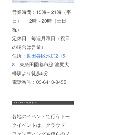
ます。
フライ
ため貴
・こち
ヤーの
重品は
営業時間：15時～21時（平
らでご
サイズ
持ち歩
支援が
はA4サ
くなど
日） 12時～20時（土日
確認で
イズ以
ご本
き次
下とさ
人・参
祝）
第、
せてい
加者・
メッ
ただき
保護者
定休日：毎週月曜日（祝日
セージ
ます。
様の責
の場合は営業）
にてご
・フラ
任にお
連絡を
イヤー
いて管
住所：
世田谷区池尻2-15-
させて
は1枚ま
理され
頂きま
でとさ
ますよ
8
東急田園都市線 池尻大
す。 ・
せてい
うお願
公序良
ただき
いしま
橋駅より徒歩5分
俗に反
ます。
す。盗
する内
・こち
難・紛
電話番号：03-6413-8455
容（過
らでご
失につ
度に性
支援が
いての
的な描
確認次
一切の
写、他
第、
責任は
者への
メッ
負いま
誹謗中
セージ
せん。
傷な
にてご
・当イ
各地のイベントで行うトー
ど）と
連絡を
ベント
スタッ
させて
へ参加
クイベントは、クラウド
フが判
頂きま
するに
ファンディングや僕らのノ
断した
す。 ・
当たっ