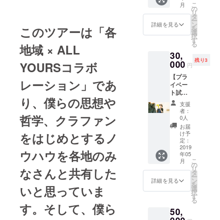
ティン
写真や
こ
月
に対し
いただ
ミー
の
グとさ
映像が
リ
ても責
く権利
ティン
タ
せて頂
SNS等
ー
任を負
です。
グを開
ン
詳細を見る
きま
で使用
を
このツアーは「
各
いかね
直接意
催しま
選
す。 ※
される
択
ます。
見交換
す。日
す
採用と
可能性
る
地域
× ALL
会場へ
した
本全国
なった
がござ
30,
の道中
り、あ
どこに
場合、
いま
残り3
は事故
なたや
000
でも訪
YOURSコラボ
ご支援
円
す。 ・
等の無
自社の
問いた
頂いた
諸般の
【プラ
いよう
PRをす
しま
金額に
レーション
」であ
事情に
イベー
お気を
る機会
す。
ついて
より当
ト試着
つけく
に使っ
「技術
は納品
イベン
り、僕らの思想や
会が開
ださ
てくだ
はある
時に相
支援
トの開
催でき
い。
さい！
けど、
者：
殺させ
催日程
ます】
哲学、クラファン
木村が
何を
0人
て頂き
の変更
47都道
うまい
作って
お届
ます。
及び中
府県行
こと引
いいか
け予
をはじめとするノ
止され
脚中に
き出し
定：
わから
た場合
プライ
2019
ます。
な
ウハウを各地のみ
でもお
年05
ベート
＊内容
い！」
支払い
こ
月
試着会
はご相
の
「いい
いただ
リ
なさんと共有した
を開催
談くだ
タ
商品は
いた参
ー
できる
さい。
ン
作って
詳細を見る
加費の
を
権利で
いと思っていま
＊会場
選
いる。
補償は
択
す。
のトー
す
けどど
負いま
る
「会社
クに著
う売っ
す。そして、僕ら
せん。
50,
のお昼
しくそ
ていい
・当イ
休憩中
ぐわな
かわか