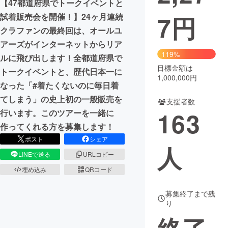
【47都道府県でトークイベントと
7
円
試着販売会を開催！】24ヶ月連続
まちづくり・地域活性化
クラファンの最終回は、オールユ
アーズがインターネットからリア
CAMPFIRE for Social Good
CAMPFIRE Creation
119%
ルに飛び出します！全都道府県で
CAMPFIREふるさと納税
machi-ya
コミュニティ
目標金額は
トークイベントと、歴代日本一に
1,000,000円
なった「#着たくないのに毎日着
てしまう」の史上初の一般販売を
支援者数
163
行います。このツアーを一緒に
作ってくれる方を募集します！
ポスト
シェア
人
LINEで送る
URLコピー
埋め込み
QRコード
募集終了まで残
り