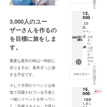
フォー
造現場
選
我・病
択
ムとし
を見て
す
気など
る
て使い
頂くこ
に関し
12,
ません
とも出
ては、
か？ 気
000
来ま
円
当社に
3,000人のユー
にせず
す。 み
故意・
【日
ガンガ
なさま
重過失
記、
ン洗え
ザーさんを作るの
にお渡
がある
トーク
て、寝
しする
場合を
配信、
る前に
商品な
を目標に旅をしま
支援
除き、
タオル
洗って
ので、
者：
一切の
のコン
翌朝に
実際に
6人
す。
責任を
プリー
は完璧
ミシン
お届
負いか
トセッ
に乾く
を使っ
け予
ねます
ト】
ので、
定：
て頂く
ことを
3000円
2019
ユニ
ことは
重要な案件の時は一時的に
あらか
年04
のリ
フォー
出来ま
こ
じめご
月
ターン
ムには
の
せん
戻りますが、基本ずっと旅
リ
了承く
を全て
最適で
タ
が、箱
ー
ださ
まとめ
す。
ン
する予定です。
に詰め
詳細を見る
を
い。 ・
たリ
「ジャ
選
る作業
択
盗難等
ターン
ケット
す
や、下
る
防止の
です。
そして今回のイベントは各
のみ、
げ札を
ため貴
16,
正直、
パンツ
つける
重品は
地で活躍されている方達と
残り1
一つず
000
のみの
作業な
円
持ち歩
つ支援
採用し
ど、か
一緒にイベントを作ってい
くなど
【追加
してい
た
んたん
ご本
しまし
ただい
い！」
な作業
く「共催スタイル」で巡り
人・参
た】 日