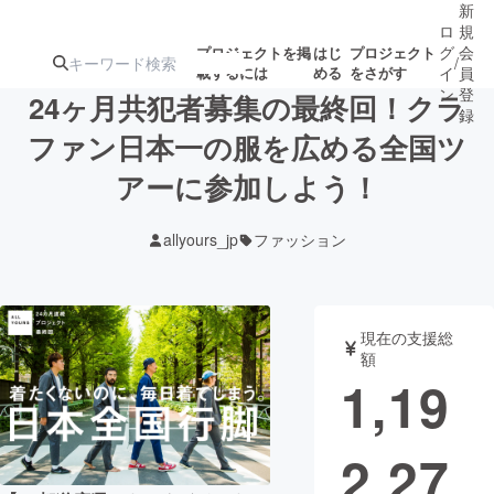
新
ロ
規
グ
会
プロジェクトを掲
はじ
プロジェクト
/
載するには
める
をさがす
イ
員
ン
登
24ヶ月共犯者募集の最終回！クラ
録
ファン日本一の服を広める全国ツ
アーに参加しよう！
人気のプロ
注目のリ
注目の新着プロ
募集終了が近いプ
もうすぐ公開
ジェクト
ターン
ジェクト
ロジェクト
されます
allyours_jp
ファッション
アート・写真
音楽
現在の支援総
テクノロジー・ガジェット
ゲーム・サ
額
1,19
映像・映画
書籍・雑誌
2,27
ビジネス・起業
チャレンジ