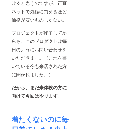
商品化
けると思うのですが、正直
加者・
ねます
ジュー
を保証
保護者
ことを
ルにつ
するわ
ネットで気軽に買えるほど
様の責
あらか
いて
けでは
任にお
じめご
は、プ
価格が安いものじゃない。
ありま
いて管
了承く
ロジェ
せん。
理され
ださ
クト
※訪問日
ますよ
い。 ・
ページ
プロジェクトが終了してか
につい
うお願
盗難等
内のス
ては、
いしま
防止の
ケ
らも、このプロダクトは毎
メッ
す。盗
ため貴
ジュー
セージ
日のようにお問い合わせを
難・紛
重品は
ルをご
で直接
失につ
持ち歩
確認く
やりと
いただきます。（これを書
いての
くなど
ださ
りさせ
一切の
ご本
い。 ・
いている今も来店された方
て頂き
責任は
人・参
現地ま
ます。
負いま
加者・
での移
に聞かれました。）
※土日祝
せん。
保護者
動交通
日でも
・当イ
様の責
費はご
可能で
ベント
任にお
負担く
だから、まだ未体験の方に
す。
へ参加
いて管
ださ
するに
理され
い。 ・
向けて今回はやります。
当たっ
ますよ
販売手
ての往
うお願
数料な
路・帰
いしま
どは発
路等移
す。盗
生しま
着たくないのに毎
動途中
難・紛
せん。
の事故
失につ
・当イ
に対し
いての
ベント