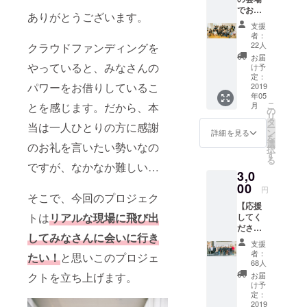
でお手
取ってい
ありがとうございます。
伝いに
る、そんな
支援
参加す
者：
「いつもの
ること
22人
クラウドファンディングを
ができ
道具」のよ
お届
ます】
やっていると、みなさんの
け予
うな一着
全国各
定：
パワーをお借りしているこ
を。
地のイ
2019
年05
ベント
こ
とを感じます。だから、本
月
のお手
の
リ
伝いに
タ
当は一人ひとりの方に感謝
ー
参加す
ン
詳細を見る
を
ること
選
のお礼を言いたい勢いなの
択
ができ
す
る
ます。
ですが、なかなか難しい…
3,0
準備撤
収、販
00
円
そこで、今回のプロジェク
売、
【応援
トーク
トは
リアルな現場に飛び出
してく
イベン
ださ
トの準
してみなさんに会いに行き
い！！
備な
支援
】 僕た
ど、あ
者：
たい！
と思いこのプロジェ
ちオー
らゆる
68人
ルユ
お手伝
クトを立ち上げます。
お届
アーズ
いをし
け予
は2019
て頂き
定：
年3月15
2019
ます。