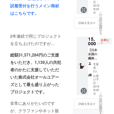
「ここ
わって
定：
ます。
＊＊ ・
必要な
す。 ③
試着受付を行うメイン商材
へ行っ
2019
レポー
・景品
開催ス
い深い
お好き
年05
たらあ
トしま
表示
ケ
慈悲に
な都道
こ
はこちらです。
月
そこへ
す！木
の
法、ま
ジュー
溢れた
府県で
リ
行
村まさ
タ
たはそ
ルにつ
方のご
何度で
ー
け！！
しの無
ン
の他の
いて
支援も
も、僕
詳細を見る
を
！」と
料
選
法令に
は、プ
大歓迎
たちの
択
いう場
note、
す
反する
ロジェ
で
販売イ
る
所が人
オール
ものは
クト
す…！
ベント
2年連続で同じプロジェクト
15,
それぞ
ユアー
お断り
ページ
＊＊＊
に合流
在庫な
れあり
000
ズのブ
を立ち上げたのですが…
し
いたし
内のス
＊＊＊
して、
円
ますよ
ログに
ます。
ケ
＊＊＊
あなた
【日本
ね。あ
掲載し
ジュー
＊＊＊
の商品
全国の
総額31,371,284円のご支援
なたの
ます。 ◉
ルをご
＊＊＊
をオー
繊維関
地元の
おすす
確認く
＊＊ ・
ルユ
をいただき、1,139人の共犯
係の町
思い出
めのお
ださ
開催ス
アーズ
支援
工場さ
や、み
店 ◉美味
い。 ・
ケ
と一緒
者：
者のかたに支援していただ
ま限定
んなに
しい料
2人
同行に
ジュー
に販売
リター
伝えた
理店 ◉地
ついて
ルにつ
するこ
お届
いた株式会社オールユアー
ン】
い価値
元の人
け予
は、1都
いて
とがで
オール
観を、
定：
しか知
ズとして最も盛り上がった
道府県
は、プ
きま
ユアー
2019
あなた
らない
のみと
ロジェ
す。 ④
年05
ズの全
に変
プロジェクトです。
絶景…
させて
クト
全国行
こ
月
商品を
わって
の
などな
頂きま
ページ
脚期間
リ
開発し
レポー
タ
ど ＊ス
す。
内のス
中、僕
ー
非常にありがたいのです
てい
トしま
ン
ケ
詳細を見る
（都道
ケ
たち
を
る、代
す！木
選
ジュー
府県内
ジュー
オール
択
が、クラファンやネット販
表取締
村まさ
す
ルの都
で会場
ルをご
ユアー
る