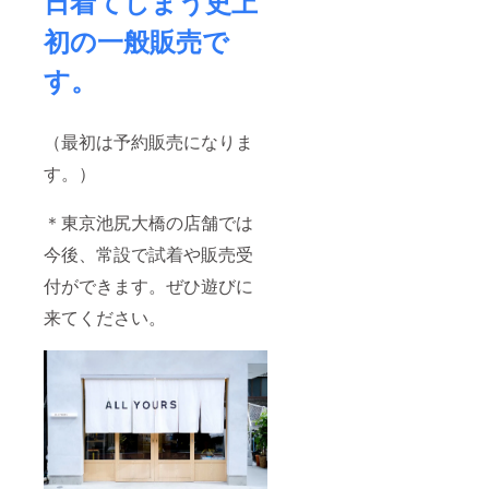
日着てしまう史上
ても責
一切の
開催期
任を負
責任は
間内に
初の一般販売で
いかね
負いま
おいて
ます。
せん。
発生し
す。
会場へ
・当イ
た事故
の道中
ベント
や怪
は事故
へ参加
我・病
等の無
するに
気など
（最初は予約販売になりま
いよう
当たっ
に関し
お気を
ての往
ては、
す。）
つけく
路・帰
当社に
ださ
路等移
故意・
＊東京池尻大橋の店舗では
い。 ・
動途中
重過失
フライ
の事故
がある
今後、常設で試着や販売受
ヤーの
に対し
場合を
サイズ
ても責
除き、
付ができます。ぜひ遊びに
はA4サ
任を負
一切の
イズ以
いかね
責任を
来てください。
下とさ
ます。
負いか
せてい
会場へ
ねます
ただき
の道中
ことを
ます。
は事故
あらか
・フラ
等の無
じめご
イヤー
いよう
了承く
は1枚ま
お気を
ださ
でとさ
つけく
い。 ・
せてい
ださ
盗難等
ただき
い。 ・
防止の