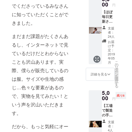
れる
00
ひこち
okグ
円
でくださっているみなさん
トーク
らの
ループ
【ほぼ
イベン
コース
に招待
に知っていただくことがで
毎日更
トのラ
にご支
しま
新され
イブ配
きました。
援をお
す。会
る旅日
信を見
願いし
場ごと
支援
記を見
ること
ます！
の集合
者：
ること
まだまだ課題がたくさんあ
ができ
このリ
24人
解散時
ができ
ます。
ターン
間など
お届
るし、インターネットで見
ます】
開催
にご支
け予
の具体
47都道
は、全
定：
援頂い
的なス
ているだけだとわからない
府県を
2019
都道府
た方に
ケ
年05
行脚す
県で100
は、
ジュー
ことも沢山あります。実
こ
月
る、
か所以
の
「繰り
ルの共
リ
オール
上を予
タ
返し使
際、僕らが販売しているの
有、コ
ー
ユアー
定して
ン
い続け
詳細を見る
ミュニ
を
ズ代
は服。サイズや生地の感
いま
選
ても臭
ケー
択
表 木
す。
す
くなら
ション
る
じ…色々な要素があるの
村まさ
トーク
ないオ
はこの
5,0
しによ
イベン
リジナ
ページ
で、実物を見てみたい！と
残り6
る
00
トのス
ルタオ
内でお
円
「オー
ケ
ル（非
こない
いう声を沢山いただきま
【工場
ルユ
ジュー
売品・
ます。
で製造
アーズ
ルにつ
今後発
す。
・全国
の手伝
道中記
いて
売する
行脚中
いが出
（仮）
は、プ
かもし
の全会
支援
来ま
」を
ロジェ
だから、もっと気軽にオー
れな
者：
場が対
す】
facebo
クト
4人
い）」
象にな