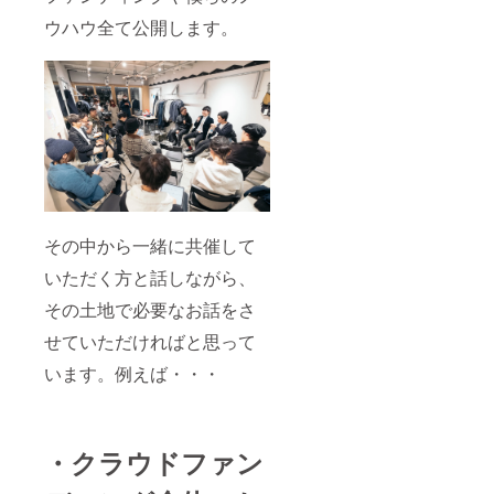
場合は
公序良
ての往
ウハウ全て公開します。
お断り
俗に反
路・帰
いたし
する内
路等移
ます。
容（過
動途中
・景品
度に性
の事故
表示
的な描
に対し
法、ま
写、他
ても責
たはそ
者への
任を負
の他の
誹謗中
いかね
法令に
傷な
ます。
反する
ど）と
会場へ
ものは
スタッ
の道中
お断り
フが判
は事故
いたし
断した
等の無
その中から一緒に共催して
ます。
場合は
いよう
いただく方と話しながら、
お断り
お気を
いたし
つけく
その土地で必要なお話をさ
ます。
ださ
・景品
い。 ・
せていただければと思って
表示
フライ
法、ま
ヤーの
います。例えば・・・
たはそ
サイズ
の他の
はA4サ
法令に
イズ以
反する
下とさ
ものは
せてい
・クラウドファン
お断り
ただき
いたし
ます。