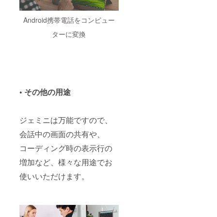
ご了承
販売予
のう
定価格
え、ご
Android携帯電話をコンピュー
より一
支援い
般販売
ただけ
ターに変換
価格が
ればと
変動が
思いま
発生す
す。
る可能
性がご
ざいま
す。 上
• その他の用途
記数点
を予め
ご了承
のう
ジェミニは万能ですので、
え、ご
支援い
会話中の画面の共有や、
ただけ
コーディング時の表示行の
ればと
思いま
増加など、様々な用途でお
す。
使いいただけます。