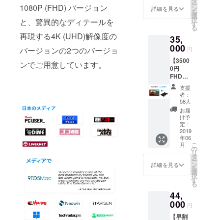
タ
ー
1080P (FHD) バージョン
ター ※
ン
詳細を見る
を
送料込
選
択
と、驚異的なディテールを
み ※4色
す
る
のカ
再現する4K (UHD)解像度の
35,
ラー展
開 (ソ
000
バージョンの2つのバージョ
円
リッド
【3500
ブラッ
ンでご用意しています。
0円
ク、
FHD
ミッド
セッ
ナイト
支援
ト】 内
ブ
者：
容： ・
ルー、
58人
解像度
スペー
お届
1080P
スグ
け予
タッチ
レー、
定：
スク
2019
ローズ
年06
リーン
ゴール
こ
月
Gemini
ド) ※色
の
リ
モニ
はプル
タ
ー
ター ・
ダウン
ン
詳細を見る
を
Gemini
にてお
選
択
ケース
選びく
す
る
・スマ
ださい
44,
ホ対応
【クラ
HDMI
000
ウド
円
ケーブ
ファン
【早割
ル ※送
ディン