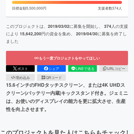
目標金額
5,500,000
円
支援者数
374
人
このプロジェクトは、
2019/03/02
に募集を開始し、
374
人の支援
により
15,642,200
円の資金を集め、
2019/04/30
に募集を終了し
ました
もう一度プロジェクトをやってほしい
ポスト
シェア
LINEで送る
URLコピー
埋め込み
QRコード
15.6インチのFHDタッチスクリーン、または4K UHDス
クリーン|バッテリー内蔵|キックスタンド付き。ジェミニ
は、お使いのディスプレイの能力を更に拡大させ、生産
性を向上させます。
このプロジェクトを見た人はこちらもチェックし