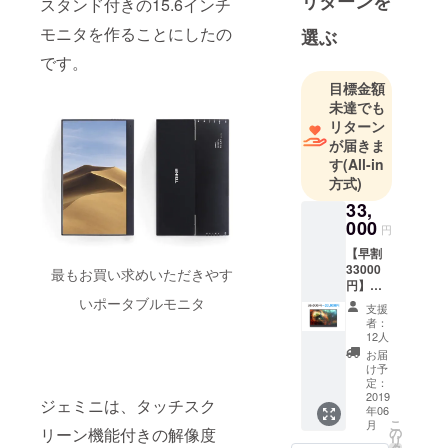
リターンを
スタンド付きの15.6インチ
ンにしてい
モニタを作ることにしたの
選ぶ
ます。
です。
目標金額
未達でも
リターン
が届きま
す
(All-in
方式)
33,
000
円
【早割
33000
最もお買い求めいただきやす
円】
タッチ
いポータブルモニタ
支援
スク
者：
リーン
12人
機能付
お届
き解像
け予
度
定：
1080P
2019
ジェミニは、タッチスク
年06
の
こ
月
Gemini
リーン機能付きの解像度
の
リ
モニ