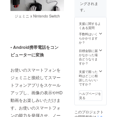
につき
程に
量産効
ングされま
ファン
まして
よって
率が向
ディン
は、製
す。
は製品
上した
グにご
品の仕
完成、
場合、
ジェミニ x Nintendo Switch
参加の
様に一
リター
販売予
上での
部変更
ンの発
定価格
支援に関するよ
注意事
が加え
送の遅
より一
くある質問
項】 ・
られる
延が発
般販売
企画段
手数料はいく
可能性
生する
価格が
階、プ
らかかります
がござ
可能性
変動が
ロトタ
か？
いま
がござ
発生す
イプ作
• Android携帯電話をコン
す。予
いま
る可能
成段階
目標金額に届
めご了
す。 ・
性がご
ピューターに変換
の製品
かなかった場
承くだ
想定以
ざいま
につき
合どうなりま
さい。
上の支
す。 上
まして
すか？
・想定
援が集
記数点
は、製
以上の
まり、
を予め
お使いのスマートフォンを
品の仕
支援で困った
ご支援
量産効
ご了承
様に一
時はどこに相
が集
率が向
ジェミニと接続してスマー
のう
部変更
談したらいい
まった
上した
え、ご
が加え
ですか？
トフォンアプリをスケール
場合、
場合、
支援い
られる
製造過
販売予
ただけ
可能性
アップし、画像の表示やHD
程に
定価格
ヘルプページを
ればと
がござ
よって
より一
見る
思いま
動画をお楽しみいただけま
いま
は製品
般販売
す。
す。予
完成、
価格が
す。お使いのスマートフォ
めご了
リター
変動が
このプロジェクト
承くだ
ンの発
発生す
ンの能力を発揮させ、ノー
の問題報告は
こち
さい。