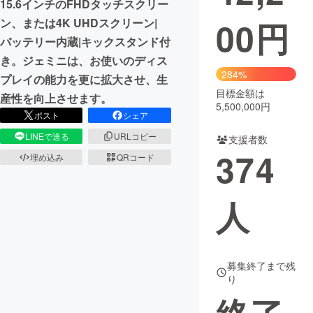
15.6インチのFHDタッチスクリー
00
円
ン、または4K UHDスクリーン|
まちづくり・地域活性化
バッテリー内蔵|キックスタンド付
き。ジェミニは、お使いのディス
CAMPFIRE for Social Good
CAMPFIRE Creation
284%
プレイの能力を更に拡大させ、生
CAMPFIREふるさと納税
machi-ya
コミュニティ
目標金額は
産性を向上させます。
5,500,000円
ポスト
シェア
LINEで送る
URLコピー
支援者数
374
埋め込み
QRコード
人
募集終了まで残
り