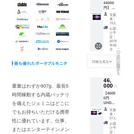
44000
料込み
グにご
円】 ・
※4色の
参加の
4K
カラー
上での
支援
Gemini
展開 (ソ
注意事
者：
モニ
リッド
項】 ・
15人
ター ※
ブラッ
企画段
お届
送料込
ク、
階、プ
け予
み ※4色
ミッド
定：
ロトタ
のカ
2019
ナイト
イプ作
年06
ラー展
ブ
成段階
こ
月
開 (ソ
ルー、
の
の製品
リ
リッド
スペー
タ
につき
ー
ブラッ
スグ
ン
まして
詳細を見る
を
ク、
レー、
選
は、製
択
ミッド
ローズ
す
品の仕
る
ナイト
ゴール
様に一
46,
ブ
ド) ※色
部変更
ルー、
000
はプル
重量はわずか907g、最長5
が加え
円
スペー
ダウン
られる
【4600
時間稼動する内蔵バッテリ
スグ
にてお
可能性
0円
レー、
選びく
がござ
を備えたジェミニはどこに
UHD
ローズ
ださい
いま
セッ
ゴール
【クラ
す。予
支援
でもお持ちいただける携帯
ト】 内
ド) ※色
ウド
めご了
者：
容： ・
はプル
ファン
57人
承くだ
性に優れています。仕事、
4K
ダウン
ディン
さい。
お届
Gemini
にてお
グにご
け予
またはエンターテインメン
・想定
モニ
選びく
定：
参加の
以上の