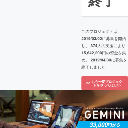
終了
このプロジェクトは、
2019/03/02
に募集を開始
し、
374
人の支援により
15,642,200
円の資金を集
め、
2019/04/30
に募集を
終了しました
もう一度プロジェク
トをやってほしい