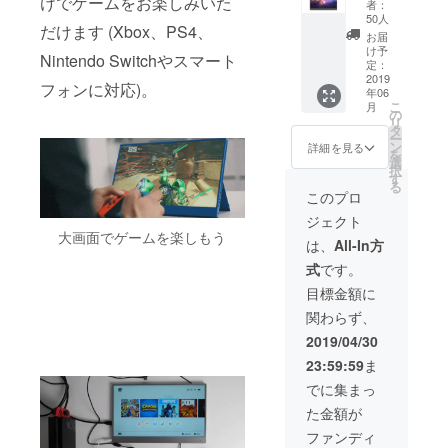
けでゲームをお楽しみいた
ブ
企画段
者：
す。予
率が向
価格が
Gemini
ルー、
50人
階、プ
めご了
上した
変動が
だけます (Xbox、PS4、
モニ
スペー
ロトタ
お届
承くだ
場合、
発生す
ター ※
スグ
け予
イプ作
さい。
販売予
Nintendo Switchやスマート
る可能
送料込
定：
レー、
成段階
・想定
定価格
性がご
み ※4色
2019
ローズ
の製品
フォンに対応)。
以上の
より一
ざいま
年06
のカ
ゴール
につき
ご支援
般販売
こ
す。 上
月
ラー展
の
ド) ※色
まして
が集
価格が
リ
記数点
開 (ソ
タ
はプル
は、製
まった
変動が
ー
を予め
リッド
ン
ダウン
詳細を見る
品の仕
場合、
発生す
を
ご了承
ブラッ
選
にてお
様に一
製造過
る可能
択
のう
ク、
す
選びく
部変更
程に
性がご
る
え、ご
ミッド
ださい
このプロ
が加え
よって
ざいま
支援い
ナイト
【クラ
られる
は製品
す。 上
ただけ
ジェクト
ブ
ウド
可能性
完成、
記数点
ればと
大画面でゲームを楽しもう
ルー、
ファン
は、
All-In方
がござ
リター
を予め
思いま
スペー
ディン
いま
ンの発
ご了承
す。
式
です。
スグ
グにご
す。予
送の遅
のう
レー、
参加の
目標金額に
めご了
延が発
え、ご
ローズ
上での
承くだ
生する
支援い
関わらず、
ゴール
注意事
さい。
可能性
ただけ
ド) ※色
項】 ・
2019/04/30
・想定
がござ
ればと
はプル
企画段
以上の
いま
思いま
23:59:59
ま
ダウン
階、プ
ご支援
す。 ・
す。
にてお
ロトタ
でに集まっ
が集
想定以
選びく
イプ作
まった
上の支
た金額が
ださい
成段階
場合、
援が集
【クラ
の製品
ファンディ
製造過
まり、
ウド