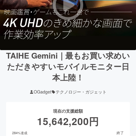
TAIHE Gemini｜最もお買い求めい
ただきやすいモバイルモニター日
本上陸！
OGadget
テクノロジー・ガジェット
現在の支援総額
15,642,200
円
終了
284
%達成