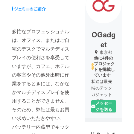
多忙なプロフェッショナル
OGadg
は、オフィス、またはご自
et
宅のデスクでマルチディス
東京都
プレイの便利さを享受して
他に4件の
プロジェク
いますが、カフェ、ホテル
トを掲載し
の客室やその他外出時に作
ています
私達は最先
業をするときには、なかな
端のテック
かマルチディスプレイを使
ガジェット
用することができません。
を皆様へ手
メッセー
の届く価格
そのため、弊社は最もお買
ジを送る
で、誰より
い求めいただきやすい、
も先にご提
バッテリー内蔵型でキック
供すること
をミッショ