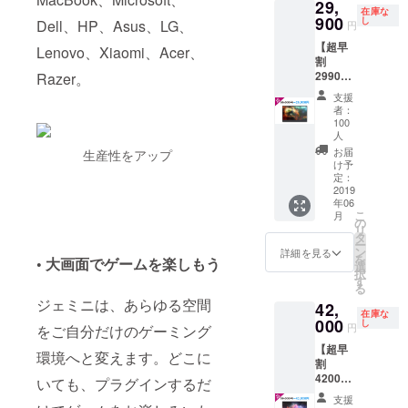
29,
開 (ソ
選びく
めご了
まった
より一
在庫な
リッド
900
ださい
し
承くだ
Dell、HP、Asus、LG、
場合、
円
般販売
ブラッ
【クラ
さい。
製造過
価格が
【超早
ク、
Lenovo、Xiaomi、Acer、
ウド
・想定
程に
変動が
割
ミッド
ファン
以上の
よって
発生す
29900
Razer。
ナイト
ディン
ご支援
は製品
る可能
円】
ブ
グにご
が集
完成、
支援
性がご
タッチ
ルー、
参加の
まった
者：
リター
ざいま
スク
スペー
上での
100
場合、
ンの発
す。 上
リーン
スグ
人
注意事
製造過
送の遅
記数点
機能付
レー、
項】 ・
お届
生産性をアップ
程に
延が発
を予め
き解像
ローズ
け予
企画段
よって
生する
ご了承
度
定：
ゴール
階、プ
は製品
可能性
のう
2019
1080P
ド) ※色
ロトタ
完成、
がござ
え、ご
年06
の
はプル
イプ作
リター
いま
こ
支援い
月
Gemini
の
ダウン
成段階
ンの発
す。 ・
リ
ただけ
モニ
タ
にてお
の製品
送の遅
想定以
ー
ればと
ター ※
ン
選びく
詳細を見る
につき
延が発
上の支
を
思いま
• 大画面でゲームを楽しもう
送料込
選
ださい
まして
生する
援が集
択
す。
み ※4色
す
【クラ
は、製
可能性
まり、
る
のカ
ウド
品の仕
がござ
量産効
ジェミニは、あらゆる空間
42,
ラー展
ファン
様に一
いま
在庫な
率が向
000
開 (ソ
し
ディン
部変更
円
をご自分だけのゲーミング
す。 ・
上した
リッド
グにご
が加え
想定以
場合、
【超早
ブラッ
参加の
環境へと変えます。どこに
られる
上の支
販売予
割
ク、
上での
可能性
援が集
定価格
42000
いても、プラグインするだ
ミッド
注意事
がござ
まり、
より一
円】 ・
ナイト
項】 ・
いま
支援
量産効
般販売
4K