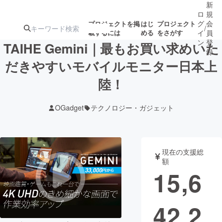
新
ロ
規
グ
会
プロジェクトを掲
はじ
プロジェクト
/
載するには
める
をさがす
イ
員
ン
登
TAIHE Gemini｜最もお買い求めいた
録
だきやすいモバイルモニター日本上
陸！
人気のプロ
注目のリ
注目の新着プロ
募集終了が近いプ
もうすぐ公開
ジェクト
ターン
ジェクト
ロジェクト
されます
OGadget
テクノロジー・ガジェット
アート・写真
音楽
現在の支援総
テクノロジー・ガジェット
ゲーム・サ
額
15,6
映像・映画
書籍・雑誌
42,2
ビジネス・起業
チャレンジ