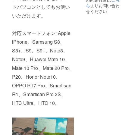
送の遅
る可能
・想定
ら
よりお問い合わ
延が発
トパソコンとしてもお使い
性がご
以上の
生する
せください
ざいま
ご支援
いただけます。
可能性
す。 上
が集
がござ
記数点
まった
いま
を予め
場合、
す。 ・
ご了承
対応スマートフォン: Apple
製造過
想定以
のう
程に
上の支
え、ご
iPhone、Samsung S8、
よって
援が集
支援い
は製品
まり、
S8+、S9、S9+、Note8、
ただけ
完成、
量産効
ればと
リター
Note9、Huawei Mate 10、
率が向
思いま
ンの発
上した
す。
Mate 10 Pro、Mate 20 Pro、
送の遅
場合、
延が発
販売予
P20、Honor Note10、
生する
定価格
可能性
より一
OPPO R17 Pro、Smartisan
がござ
般販売
いま
価格が
R1、Smartisan Pro 2S、
す。 ・
変動が
想定以
HTC Ultra、HTC 10。
発生す
上の支
る可能
援が集
性がご
まり、
ざいま
量産効
す。 上
率が向
記数点
上した
を予め
場合、