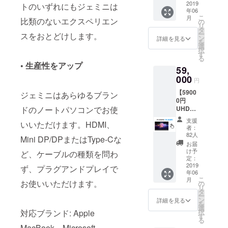
ター ・
2019
ださい
トのいずれにもジェミニは
上での
ご支援
年06
Gemini
【クラ
注意事
が集
こ
月
比類のないエクスペリエン
ケース
ウド
の
項】 ・
まった
リ
・スマ
ファン
タ
企画段
場合、
ー
スをおとどけします。
ホ対応
ディン
ン
階、プ
詳細を見る
製造過
を
HDMI
グにご
選
ロトタ
程に
択
ケーブ
参加の
す
イプ作
よって
る
ル ※送
上での
成段階
は製品
• 生産性をアップ
59,
料込み
注意事
の製品
完成、
※4色の
000
項】 ・
につき
リター
円
カラー
企画段
まして
ンの発
【5900
展開 (ソ
ジェミニはあらゆるブラン
階、プ
は、製
送の遅
0円
リッド
ロトタ
品の仕
延が発
ドのノートパソコンでお使
UHD
ブラッ
イプ作
様に一
生する
Pro】
ク、
成段階
部変更
可能性
支援
いいただけます。HDMI、
タッチ
ミッド
の製品
が加え
者：
がござ
スク
ナイト
につき
82人
られる
いま
Mini DP/DPまたはType-Cな
リーン
ブ
まして
可能性
お届
す。 ・
機能付
ルー、
は、製
け予
がござ
ど、ケーブルの種類を問わ
想定以
き解像
スペー
定：
品の仕
いま
上の支
度4Kの
2019
スグ
ず、プラグアンドプレイで
様に一
す。予
援が集
年06
Gemini
レー、
部変更
めご了
まり、
こ
月
モニ
お使いいただけます。
ローズ
の
が加え
承くだ
量産効
リ
ター ※
ゴール
タ
られる
さい。
率が向
ー
送料込
ド) ※色
ン
可能性
詳細を見る
・想定
上した
を
み ※4色
はプル
選
がござ
以上の
場合、
対応ブランド: Apple
択
のカ
ダウン
す
いま
ご支援
販売予
る
ラー展
にてお
す。予
が集
MacBook、Microsoft、
定価格