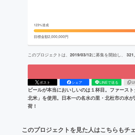
123
%達成
目標金額
2,000,000
円
このプロジェクトは、
2019/03/12
に募集を開始し、
321
ポスト
シェア
LINEで送る
U
ビールが本当においしいのは１杯目。ファースト
北米」を使用。日本一の名水の里・北杜市の水が決
荷！
このプロジェクトを見た人はこちらもチ