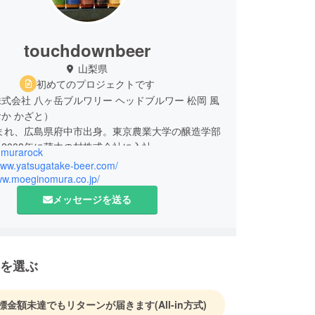
touchdownbeer
山梨県
初めてのプロジェクトです
式会社 八ヶ岳ブルワリー ヘッドブルワー 松岡 風
か かざと）
生まれ、広島県府中市出身。東京農業大学の醸造学部
2008年に萌木の村株式会社に入社。
murarock
/www.yatsugatake-beer.com/
ブルワリーについて＞
www.moeginomura.co.jp/
間最低醸造量の規制が大幅に引き下げられたことで
メッセージを送る
った、いわゆる「第一次地ビールブーム」のさな
7年に八ヶ岳ブルワリーはスタートしました。かつて
ールで「キリン 一番搾り」などの開発を行っていた
峰のビール職人・山田一巳が、「萌木の村」創業
を選ぶ
上次のラブコールに応えて清里へやって来たことが
になります。以来、当ブルワリーは八ヶ岳南麓の天
選麦芽とホップ、そして本場ドイツの最高級酵母を
標金額未達でもリターンが届きます
(All-in方式)