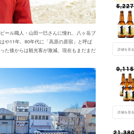
使用した
＜八ヶ岳ビ
清里開拓の父
11月25
ビール職人・山田一巳さんに憧れ、八ヶ岳ブ
を日本に
南麓に広
はや11年。80年代に「高原の原宿」と呼ば
蒔いた開
詳細を見
った後からは観光客が激減。現在もまだまだ
願う私た
「美味し
指し、「
げること
＜八ヶ岳
・ヴァイ
IBC20
詳細を見
・清里ラ
WBA2016
WBA2017