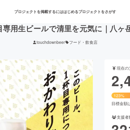
プロジェクトを掲載するには
はじめる
プロジェクトをさがす
目専用生ビールで清里を元気に｜八ヶ
touchdownbeer
フード・飲食店
注目のリターン
注目の新着プロジェクト
募集終了が近いプロジェクト
も
現在の
音楽
舞台・パフォーマンス
2,
ゲーム・サービス開発
フード・飲食店
123%
書籍・雑誌出版
アニメ・漫画
目標金額は2
支援者
チャレンジ
ビューティー・ヘルスケ
32