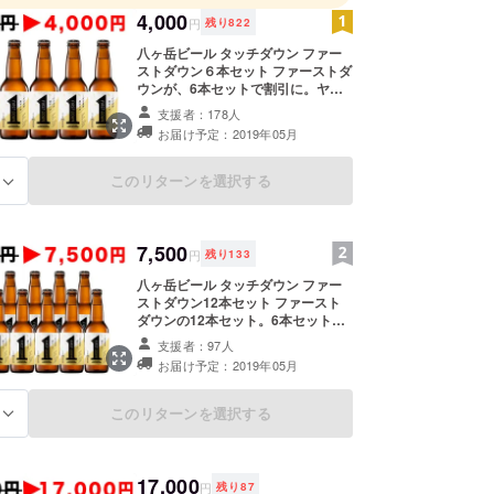
クラフトビールを醸造し続けています。
4,000
円
残り
822
ール タッチダウンについて＞
八ヶ岳ビール タッチダウン ファー
ストダウン６本セット ファーストダ
、ポール・ラッシュ博士（Paul Rusch：1897年
ウンが、6本セットで割引に。ヤマ
日～1979年12月12日）は、アメリカンフットボール
ト運輸クール便・冷蔵タイプの送
支援者：178人
初めて広めた人物としても知られています。八ヶ岳
料・箱代込みです。１日の終わりに
お届け予定：2019年05月
これで１杯やれば、きっと充実した
がる雄大な自然とともに、「ラッシュ博士が清里に
１週間が過ごせるはず。 ・ビール
拓の種と挑戦の精神を、着実に育んでいきたい」と
「ファーストダウン」 330ml×６本
このリターンを選択する
る
ち「萌木の村」一同は、清里に誕生したビールで
さ」と「感動」というゴール（タッチダウン）を目
八ヶ岳ビール タッチダウン」というブランド名を掲
7,500
円
残り
133
に致しました。
八ヶ岳ビール タッチダウン ファー
ストダウン12本セット ファースト
ブルワリーの受賞歴＞
ダウンの12本セット。6本セットよ
りお得なコースです。 ヤマト運輸
ス
支援者：97人
クール便・冷蔵タイプの送料・箱代
17 ヴァイツェン部門世界1位
お届け予定：2019年05月
込みです。 ・ビール「ファーストダ
ウン」 330ml×12本
このリターンを選択する
る
ガー
 Rice Beer部門 WORLD’s BEST
 Rice Beer部門 JAPAN BEST
17,000
円
残り
87