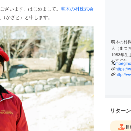
ございます。はじめまして。
萌木の村株式会
人（かざと）と申します。
萌木の村株
人（まつお
1983年
を卒業後、
moegino
https:/
＜八ヶ岳
http://
ビール年
沸き起こ
か、199
キリンビ
日本最高
リターン
者・舩木
はじまり
然水、厳
目