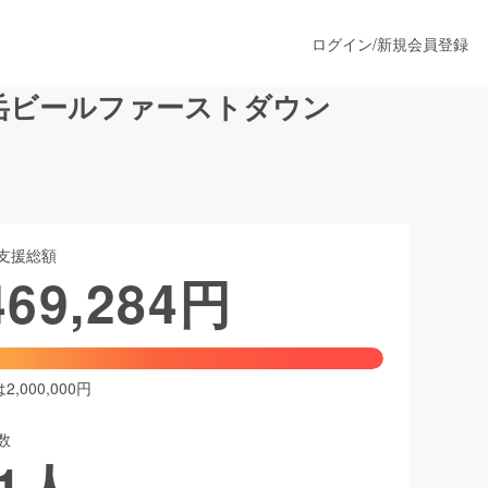
ログイン
/
新規会員登録
岳ビールファーストダウン
うすぐ公開されます
支援総額
プロダクト
469,284
円
ファッション
スポーツ
,000,000円
数
ア
ソーシャルグッド
1
人