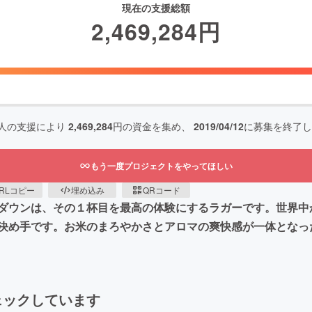
現在の支援総額
2,469,284
円
人の支援により
2,469,284
円の資金を集め、
2019/04/12
に募集を終了し
もう一度プロジェクトをやってほしい
RLコピー
埋め込み
QRコード
ダウンは、その１杯目を最高の体験にするラガーです。世界中
め手です。お米のまろやかさとアロマの爽快感が一体となった、心
ェックしています