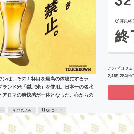
募集終
CAMPFIRE for Social Good
CAMPFIRE Creation
終
CAMPFIREふるさと納税
machi-ya
コミュニティ
このプロジェ
2,469,284
円
ウンは、その１杯目を最高の体験にするラ
ブランド米「梨北米」を使用。日本一の名水
とアロマの爽快感が一体となった、心からの
ピー
埋め込み
QRコード