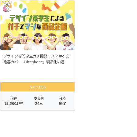
デザイン専門学生ガチ開発！スマホqi充
電器カバー『sleephone』製品化の道
SUCCESS
現在
支援者
残り
75,500JPY
24人
終了