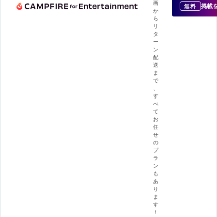
画
掲載
無料
か
ら
リ
タ
ー
ン
配
送
ま
で
、
す
べ
て
お
任
せ
の
プ
ラ
ン
も
あ
り
ま
す
！