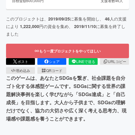
目標金額
600,000
円
支援者数
46
人
このプロジェクトは、
2019/09/25
に募集を開始し、
46
人の支援
により
1,222,000
円の資金を集め、
2019/11/10
に募集を終了し
ました
もう一度プロジェクトをやってほしい
ポスト
シェア
LINEで送る
URLコピー
埋め込み
QRコード
このゲームは、あなたとSDGsを繋ぎ、社会課題を自分
ゴト化する体感型ゲームです。SDGsに関する世界の課
題解決事例を楽しく学びながら「SDGs達成」と「自己
成長」を目指します。大人から子供まで、SDGsの理解
だけでなく、協力の大切さや広く深く考える思考力、現
場感や課題感を養うことができます。