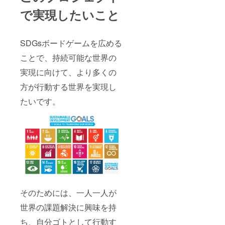
えいた
で実現したいこと
しま
す。
SDGsを
広める
SDGsボードゲームを広める
だけで
なく、
ことで、持続可能な世界の
持続可
能な世
実現に向けて、より多くの
界の実
方が行動する世界を実現し
現をぜ
ひ一緒
たいです。
にリー
ディン
グして
いきま
しょ
う！
そのためには、一人一人が
世界の課題解決に興味を持
ち、自分ゴトとして行動す