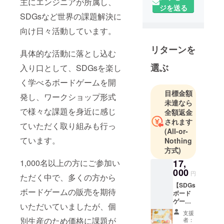
主にエンジニアが所属し、
私は、横浜
ジを送る
の大学院か
SDGsなど世界の課題解決に
ら大手メー
向け日々活動しています。
カー研究所
リターンを
へ配属し、
具体的な活動に落とし込む
データマイ
選ぶ
入り口として、SDGsを楽し
ニングの研
究の後、現
く学べるボードゲームを開
場を学ぶた
目標金額
発し、ワークショップ形式
未達なら
め営業部門
で様々な課題を身近に感じ
全額返金
で新規事業
されます
ていただく取り組みも行っ
のマーケ
(All-or-
ティングや
ています。
Nothing
ソリュー
方式)
ション営業
17,
1,000名以上の方にご参加い
を経験しま
000
円
ただく中で、多くの方から
した。
【SDGs
ボードゲームの販売を期待
その後、自
ボード
ゲーム1
ら事業を生
いただいていましたが、個
セッ
み出したい
支援
ト】 ※
別生産のため価格に課題が
者：