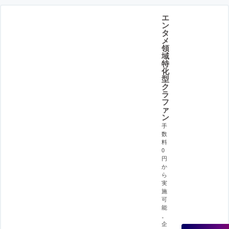
エ
ン
タ
メ
領
域
特
化
型
ク
ラ
フ
ァ
ン
手
数
料
0
円
か
ら
実
施
可
能
。
企