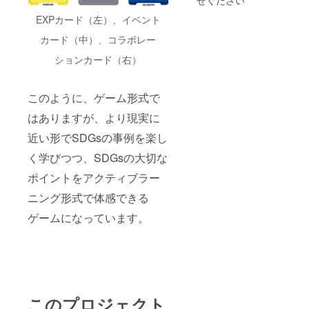
と考えてい
条件＞
ます。
EXPカード（左）、イベント
営利・
非営利
カード（中）、コラボレー
いずれ
どうぞよろ
の目的
ションカード（右）
しくお願い
でも開
催が可
いたしま
能。た
す。
このように、ゲーム形式で
だし、
営利目
はありますが、より現実に
的での
有償イ
近い形でSDGsの事例を楽し
ベント
の場合
く学びつつ、SDGsの大切な
は、未
来技術
ポイントをアクティブラー
推進協
会へ売
ニング形式で体感できる
上の
ゲームになっています。
10%を
ロイヤ
リティ
として
支払
う。 ※
詳細は
受講者
このプロジェクト
へお伝