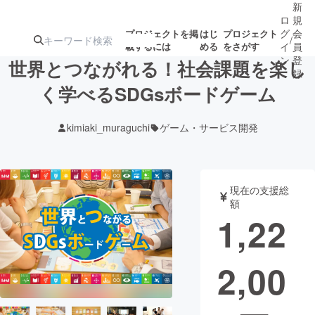
新
ロ
規
グ
会
プロジェクトを掲
はじ
プロジェクト
/
載するには
める
をさがす
イ
員
ン
登
世界とつながれる！社会課題を楽し
録
く学べるSDGsボードゲーム
人気のプロ
注目のリ
注目の新着プロ
募集終了が近いプ
もうすぐ公開
kimiaki_muraguchi
ゲーム・サービス開発
ジェクト
ターン
ジェクト
ロジェクト
されます
アート・写真
音楽
現在の支援総
額
1,22
テクノロジー・ガジェット
ゲーム・サ
2,00
映像・映画
書籍・雑誌
ビジネス・起業
チャレンジ