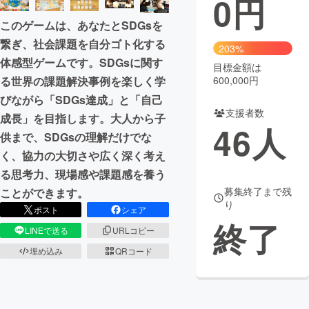
0
円
このゲームは、あなたとSDGsを
まちづくり・地域活性化
繋ぎ、社会課題を自分ゴト化する
203%
体感型ゲームです。SDGsに関す
目標金額は
CAMPFIRE for Social Good
CAMPFIRE Creation
600,000円
る世界の課題解決事例を楽しく学
CAMPFIREふるさと納税
machi-ya
コミュニティ
びながら「SDGs達成」と「自己
支援者数
成長」を目指します。大人から子
46
人
供まで、SDGsの理解だけでな
く、協力の大切さや広く深く考え
る思考力、現場感や課題感を養う
募集終了まで残
ことができます。
り
ポスト
シェア
終了
LINEで送る
URLコピー
埋め込み
QRコード