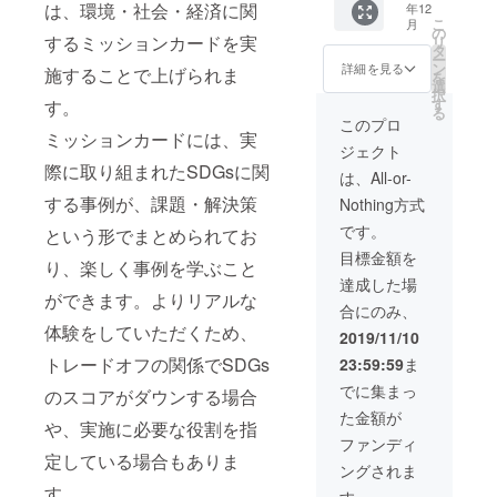
は、環境・社会・経済に関
年12
来技術
レイが
のリ
しく学べる
こ
月
推進協
可能に
の
ターン
するミッションカードを実
リ
ボードゲー
会オリ
なりま
タ
を追加
ー
ジナル
す。 研
ン
詳細を見る
ムを本協会
でお選
施することで上げられま
を
の
修受講
選
びくだ
択
は開発して
『SDGs
後に、
す
す。
さい。
る
ボード
おり、私は
研修修
このプロ
持続可
ゲー
ミッションカードには、実
了証
能な世
このボード
ジェクト
ム』1
と、本
界の実
ゲームを
際に取り組まれたSDGsに関
セット
協会が
は、All-or-
現に向
を、先
実施す
使って、よ
け、世
する事例が、課題・解決策
Nothing方式
着15名
るSDGs
界の課
り多くの人
様まで
ボード
です。
題解決
という形でまとめられてお
にSDGsを自
定価の
ゲーム
事例を
目標金額を
50%
を用い
り、楽しく事例を学ぶこと
分ゴト化し
楽しく
OFFで
た
達成した場
学ぶだ
ていただ
ご提供
ができます。よりリアルな
「SDGs
けでな
合にのみ、
させて
き、同じよ
を自分
く、
体験をしていただくため、
いただ
ゴト化
2019/11/10
SDGsの
うな思いを
きま
する」
ポイン
トレードオフの関係でSDGs
23:59:59
ま
持った仲間
す。 1
ワーク
トをぜ
セット
ショッ
を集め、世
でに集まっ
ひご体
のスコアがダウンする場合
最大8名
プのス
感くだ
界を良くす
た金額が
（推奨4
ライド
や、実施に必要な役割を指
さい。
るビジネス
～6名）
をお渡
ファンディ
でのプ
しいた
定している場合もありま
を生む流れ
ングされま
レイが
しま
を加速した
す。
可能に
す。
す。