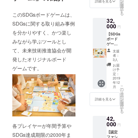
は、2
ン
詳細を見る
を
速されるの
ジナル
セット
選
択
の
のリ
す
では、と考
る
このSDGsボードゲームは、
『SDGs
ターン
えるように
32,
ボード
をお選
SDGsに関する取り組み事例
なりまし
ゲー
000
びくだ
円
ム』1
さい。
た。
を分かりやすく、かつ楽し
【SDGs
セット
持続可
ボード
と、
能な世
みながら学ぶツールとし
ゲーム2
ボード
また、自分
界の実
セッ
ゲーム
て、未来技術推進協会が開
現に向
支援
でもビジネ
ト】 ※
のファ
け、世
者：
ス創出した
税込/送
発したオリジナルボード
シリ
界の課
3人
料込 未
テー
題解決
いと思い、
お届
ゲームです。
来技術
ション
事例を
け予
テクノロ
推進協
を補助
定：
楽しく
会オリ
2019
ジーでの社
するパ
学ぶだ
年12
ジナル
ワーポ
けでな
会貢献でビ
こ
月
の
イント
の
く、
リ
ジネス創出
『SDGs
スライ
タ
SDGsの
ー
ボード
ド
ン
を目指す未
ポイン
詳細を見る
を
ゲー
（ゲー
選
トをぜ
来技術推進
択
ム』2
ム概
す
ひご体
る
協会という
セット
要、
感くだ
42,
をお届
ルール
さい。
エンジニア
けいた
000
説明、
円
各プレイヤーが年間予算や
コミュニ
しま
結果発
【認定
す。 2
ティに所属
表）を
SDGs達成期限の2030年ま
ファシ
セット
お届け