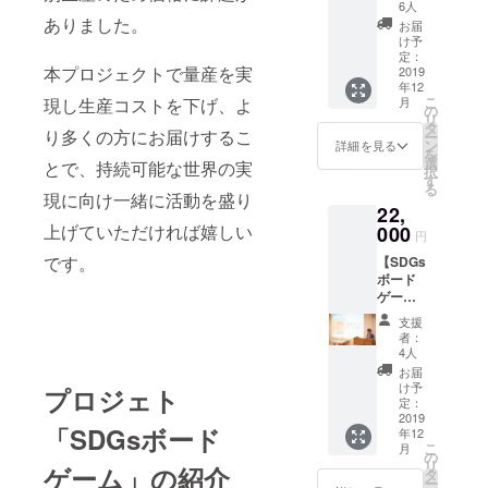
と思い、研
税込/送
6人
料込 未
ありました。
究所へ戻り
お届
来技術
け予
新規事業企
推進協
定：
本プロジェクトで量産を実
画や研究戦
会オリ
2019
年12
ジナル
略立案を担
こ
月
現し生産コストを下げ、よ
の
の
リ
当しまし
『SDGs
タ
り多くの方にお届けするこ
ー
ボード
た。
ン
詳細を見る
を
ゲー
選
とで、持続可能な世界の実
択
ム』1
す
る
この経験の
セット
現に向け一緒に活動を盛り
22,
をお届
中で、エン
けいた
上げていただければ嬉しい
000
円
ジニアと現
しま
です。
【SDGs
場の視点に
す。 1
ボード
セット
大きな
ゲーム1
最大8名
ギャップが
セット&
（推奨4
支援
ファシ
～6名）
あると同時
者：
リテー
でのプ
4人
に、エンジ
ション
レイが
お届
ニアが現場
スライ
可能に
け予
プロジェト
ド】 ※
なりま
定：
や課題の視
税込/送
2019
す。 ※2
「SDGsボード
点を持つこ
年12
料込 未
セット
こ
月
来技術
とでビジネ
ご希望
の
リ
ゲーム」の紹介
推進協
の方
タ
ス創出が加
ー
会オリ