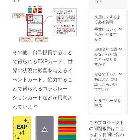
なりま
いと考え活
ファシ
す。 持
リテー
動していま
続可能
ター研
支援に関するよ
す。
な世界
修を受
くある質問
の実現
けてい
に向
ただく
手数料はいく
これまで、
け、世
と、
らかかります
本協会で
界の課
SDGs
か？
題解決
ボード
SDGsを自分
事例を
ゲーム
目標金額に届
その他、自己投資すること
ゴト化でき
楽しく
公認
かなかった場
学ぶだ
るワーク
ファシ
合どうなりま
で得られるEXPカード、世
けでな
リテー
すか？
ショップや
く、
ターを
界の状況に影響を与えるイ
ボードゲー
SDGsの
名乗っ
支援で困った
ポイン
ベントカード、協力するこ
て、有
時はどこに相
ムのファシ
トをぜ
償ワー
談したらいい
リテーショ
とで得られるコラボレー
ひご体
ク
ですか？
ン制度など
感くだ
ショッ
ションカードなどが用意さ
さい。
プを実
を構築し、
ヘルプページを
施いた
見る
れています。
仲間を集め
だくこ
てきたので
とがで
きま
すが、この
このプロジェクト
す。 ＜
活動をより
の問題報告は
こち
ワーク
ら
よりお問い合わ
ショッ
拡大したい
プ開催
せください