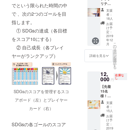
し、国連主
リテー
で最大
でという限られた時間の中
いたし
導のSDGsに
ター】
16名
ます。
支援
SDGs
で 、次の2つのゴールを目
（推奨8
スライ
出会いまし
者：
ボード
～12
ドを用
18人
た。
指します。
ゲーム
名）で
いるこ
お届
の公認
のプレ
とで、
け予
① SDGsの達成（各目標
ファシ
イが可
定：
スムー
SDGsは、持
リテー
2019
能にな
ズに
をスコア10にする）
続可能な世
年12
ター研
りま
ゲーム
こ
月
修（4～
す。 持
の
界の実現に
を進め
② 自己成長（各プレイ
リ
5時間）
続可能
タ
ること
解決が必要
ー
の参加
ヤーがランクアップ）
な世界
ン
ができ
詳細を見る
を
な課題をま
権、お
の実現
選
ます。
択
よび
に向
す
※ボード
とめたもの
る
『SDGs
け、世
ゲーム
で、知れば
12,
ボード
界の課
はスラ
在庫な
ゲー
000
知るほど世
題解決
し
イドが
円
ム』1
事例を
なくて
界の現場を
【先着
セット
楽しく
も実施
自分ゴト化
SDGsのスコアを管理するスコ
15名
をお届
学ぶだ
できま
様！
けいた
けでな
できるもの
す。 ※2
アボード（左）とプレイヤー
SDGs
しま
く、
セット
支援
だと捉えて
ボード
す。 1
SDGsの
以上ご
者：
カード（右）
ゲーム1
います。
セット
ポイン
15人
希望の
セッ
最大8名
トをぜ
方は、
お届
ト】 ※
（推奨4
ひご体
け予
別途
このSDGsを
SDGsの各ゴールのスコア
税込/送
～6名）
定：
感くだ
ボード
料込 未
2019
でのプ
具体的に楽
さい。
ゲーム