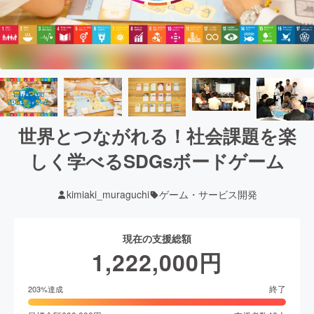
世界とつながれる！社会課題を楽
しく学べるSDGsボードゲーム
kimiaki_muraguchi
ゲーム・サービス開発
現在の支援総額
1,222,000
円
終了
203
%達成