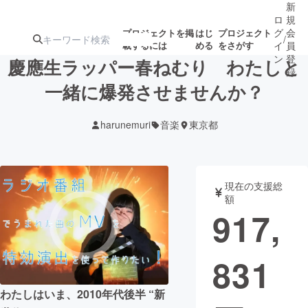
新
ロ
規
グ
会
プロジェクトを掲
はじ
プロジェクト
/
載するには
める
をさがす
イ
員
ン
登
慶應生ラッパー春ねむり わたしと
録
一緒に爆発させませんか？
人気のプロ
注目のリ
注目の新着プロ
募集終了が近いプ
もうすぐ公開
harunemuri
音楽
東京都
ジェクト
ターン
ジェクト
ロジェクト
されます
アート・写真
音楽
現在の支援総
額
917,
テクノロジー・ガジェット
ゲーム・サ
831
映像・映画
書籍・雑誌
わたしはいま、2010年代後半 “新
ビジネス・起業
チャレンジ