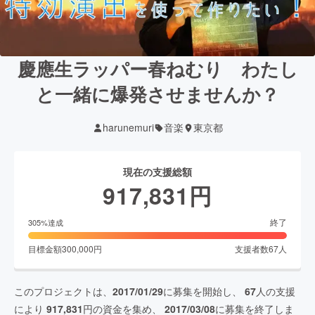
慶應生ラッパー春ねむり わたし
と一緒に爆発させませんか？
harunemuri
音楽
東京都
現在の支援総額
917,831
円
終了
305
%達成
目標金額
300,000
円
支援者数
67
人
このプロジェクトは、
2017/01/29
に募集を開始し、
67
人の支援
により
917,831
円の資金を集め、
2017/03/08
に募集を終了しま