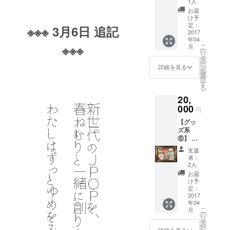
クスタ
1人
緒にラ
イルは
お届
イブ打
春ねむ
け予
ち上げ‼︎
りが手
定：
※※※ 3月6日 追記
都内イ
2017
書きで
年04
ベント
支援者
※※※
こ
月
ライブ
様のお
の
リ
後、春
名前を
タ
ー
ねむり
記名し
ン
詳細を見る
を
と一緒
たデザ
選
択
に打ち
インに
す
る
上げを
なりま
20,
しま
す） ・
す。ラ
000
完成し
円
イブチ
たさよ
【グッ
ケット
ならぼ
ズ系
代金も
くのシ
⑥】 ・
上記価
ンデレ
お礼の
格へ含
ラMV収
支援
お手紙
まれま
録DVD
者：
・春ね
す♡ 場
・撮影
2人
むりス
所 : 都
で使用
お届
テッ
内某所
した備
け予
カー（3
(後日、
定：
品をプ
枚セッ
2017
イベン
レゼン
年04
ト） ・
トに合
ト（選
こ
月
MVにお
わせ解
の
べませ
リ
名前を
禁) 日程
タ
ん。ガ
ー
クレ
: 4月9日