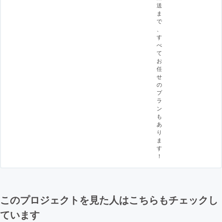
送
ま
で
、
す
べ
て
お
任
せ
の
プ
ラ
ン
も
あ
り
ま
す
！
このプロジェクトを見た人はこちらもチェックし
ています