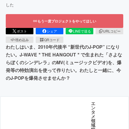
した
もう一度プロジェクトをやってほしい
ポスト
シェア
LINEで送る
URLコピー
埋め込み
QRコード
わたしはいま、2010年代後半 “新世代のJ-POP” になり
たい。J-WAVE＂THE HANGOUT＂で生まれた「さよな
らぼくのシンデレラ」のMV(ミュージックビデオ)を、爆
発等の特効演出を使って作りたい。わたしと一緒に、今
のJ-POPを爆発させませんか？
エ
ン
タ
メ
領
域