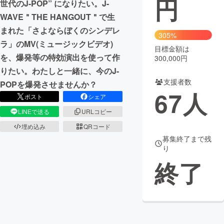
円
世代のJ-POP” になりたい。J-
WAVE＂THE HANGOUT＂で生
まちづくり・地域活性化
まれた「さよならぼくのシンデレ
305%
ラ」のMV(ミュージックビデオ)
目標金額は
CAMPFIRE for Social Good
CAMPFIRE Creation
を、爆発等の特効演出を使って作
300,000円
CAMPFIREふるさと納税
machi-ya
コミュニティ
りたい。わたしと一緒に、今のJ-
支援者数
POPを爆発させませんか？
67
人
ポスト
シェア
LINEで送る
URLコピー
埋め込み
QRコード
募集終了まで残
り
終了