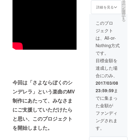
なりま
だけ
タ
ー
す
に、映
ン
詳細を見る
を
画館シ
選
択
アター
す
る
でMV上
このプロ
映&ライ
ジェクト
ブ♡
は、All-or-
Nothing方式
です。
目標金額を
達成した場
合にのみ、
今回は「さよならぼくのシ
2017/03/08
23:59:59
ま
ンデレラ」という楽曲のMV
でに集まっ
制作にあたって、みなさま
た金額が
にご支援していただけたら
ファンディ
と思い、このプロジェクト
ングされま
を開始しました。
す。