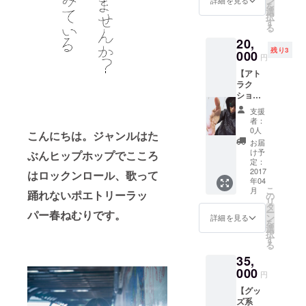
ン
ラス破
詳細を見る
を
ジット
（日）
選
片など
択
記載 ・
夜 【重
す
の可能
る
CAMPF
要】場
性もあ
20,
IRE限
所は解
りま
残り3
定‼︎さよ
000
禁でき
す）
円
ならぼ
次第
【アト
くのシ
［活動
ラク
ンデレ
報告］
ション
ラTシャ
にて告
系
ツ
知させ
支援
①-2】
（バッ
ていた
者：
春ねむ
クスタ
だきま
0人
こんにちは。ジャンルはた
りを囲
イルは
す【重
お届
むお花
春ねむ
要】 ※
け予
ぶんヒップホップでこころ
見‼︎ の
りが手
定：
別途ご
“場所取
2017
書きで
はロックンロール、歌って
自身の
年04
り” （マ
支援者
飲食代
こ
月
踊れないポエトリーラッ
ネー
様のお
の
はかか
リ
ジャー
名前を
タ
ります
ー
パー春ねむりです。
と一緒
記名し
ン
詳細を見る
を
です
たデザ
選
択
♡） 場
インに
す
る
所 : 東
なりま
35,
京 代々
す） ・
木公園
000
完成し
円
日程 : 4
たさよ
【グッ
月2日
ならぼ
ズ系
（日）8
くのシ