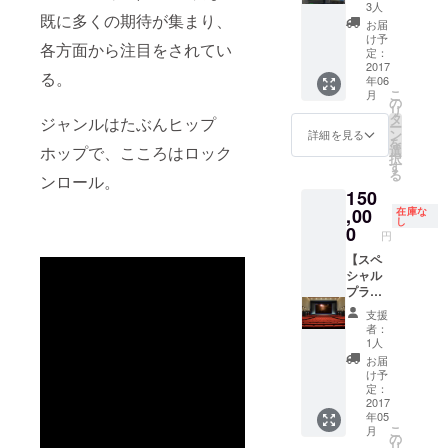
メー
目5番1
3人
白ボ
既に多くの期待が集まり、
カー春
号） 日
ディ/黒
お届
ねむり
程 : 5月
け予
プリン
各方面から注目をされてい
による
25日
定：
ト、黒
オリジ
2017
（木）
ボディ/
る。
年06
ナルト
OPEN
白プリ
こ
月
ラック
18:00/
の
ントの
リ
提供‼︎あ
START
タ
ジャンルはたぶんヒップ
みです
ー
なたの
19:00 ※
ン
詳細を見る
を
歌を春
マネー
ホップで、こころはロック
選
択
ねむり
ジャー
す
る
ンロール。
のト
同行と
150
ラック
なりま
にのせ
,00
す
在庫な
し
ません
0
円
か♡ も
ちろん
【スペ
商用利
シャル
用可能
プラ
ですの
ン】 1
支援
で、企
名さま
者：
業のPR
限定ス
1人
用動画
ペシャ
お届
などに
ルプラ
け予
もどう
ン‼︎ 春
定：
ぞ。 ※
ねむり
2017
年05
納期は
があな
こ
月
相談に
たの為
の
リ