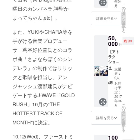
年04
りと歩
支援者
こ
月
きます
曜日のカンパネラ,神聖か
様のお
の
リ
♡ 学食
名前を
タ
ー
まってちゃん,etc）。
を一緒
記名し
ン
詳細を見る
を
に食べ
たデザ
選
択
よう。
インに
す
る
また、YUKIやCHARA等を
複数支
なりま
50,
援者様
す） ・
手がける音楽プロデュー
残り3
がい
000
完成し
円
らっ
たさよ
サー蔦谷好位置氏とのコラ
【アト
しゃる
ならぼ
ラク
場合は1
くのシ
ボ曲「さよならぼくのシン
ション
名ずつ
ンデレ
系⑤】
デレラ」の制作ではリリッ
行いま
ラMV収
支援
グッズ
す。 ※
録DVD
者：
クと歌唱を担当し、アン
発案会
マネー
・撮影
0人
議参加
ジャー
で使用
お届
ジャッシュ渡部建氏がナビ
権‼︎ あ
同行と
した備
け予
なたが
なりま
定：
品をプ
ゲートするJ-WAVE「GOLD
提案し
2017
す
レゼン
年04
採用さ
ト（選
RUSH」10月の"THE
こ
月
れた案
の
べませ
リ
で、実
HOTTEST TRACK OF
タ
ん。ガ
ー
際に
ン
ラス破
詳細を見る
を
MONTH"に決定。
グッズ
選
片など
択
を作成
す
の可能
る
します
性もあ
10.12(Wed)、ファーストミ
100
♡ 春ね
りま