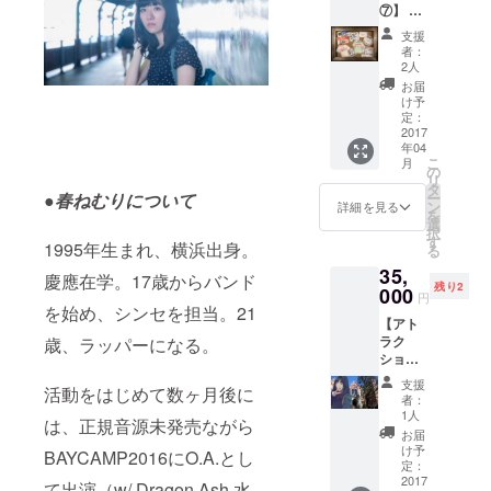
⑦】 ・
時〜12
ンデレ
お礼の
時 雨天
ラMV収
支援
お手紙
決行 ※
録DVD
者：
・春ね
そのま
・撮影
2人
むりス
まお花
で使用
お届
テッ
見へ参
した備
け予
カー（3
加も可
定：
品をプ
枚セッ
2017
能です
レゼン
年04
ト） ・
※別途ご
ト（選
こ
月
MVにお
自身の
の
べませ
リ
名前を
飲食代
タ
ん。ガ
●春ねむりについて
ー
クレ
はかか
ン
ラス破
詳細を見る
を
ジット
ります
選
片など
択
記載 ・
時間は
す
の可能
1995年生まれ、横浜出身。
る
CAMPF
朝8時よ
性もあ
35,
IRE限
り！
りま
慶應在学。17歳からバンド
残り2
定‼︎さよ
000
待って
す） ・
円
ならぼ
を始め、シンセを担当。21
るぜ！
ここで
【アト
くのシ
byマ
しか見
ラク
歳、ラッパーになる。
ンデレ
ネー
れない‼︎
ション
ラTシャ
ジャー
MV撮影
系④】
ツ
メイキ
支援
活動をはじめて数ヶ月後に
春ねむ
（バッ
ング映
者：
りと学
クスタ
1人
像デー
は、正規音源未発売ながら
内探訪‼︎
イルは
タ
お届
慶應大
春ねむ
け予
BAYCAMP2016にO.A.とし
学内を
りが手
定：
春ねむ
2017
書きで
て出演（w/ Dragon Ash,水