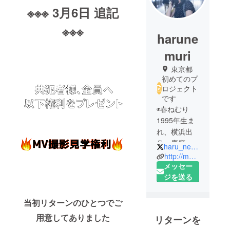
※※※ 3月6日 追記
※※※
harune
muri
東京都
初めてのプ
ロジェクト
です
◉春ねむり
1995年生ま
れ、横浜出
身。慶應在
haru_nemuri
学。17歳か
http://mcharunonemuri.tumblr.com/
らバンドを
メッセー
始め、シン
ジを送る
セを担当。
21歳、ラッ
当初リターンのひとつでご
パーにな
用意してありました
リターンを
る。