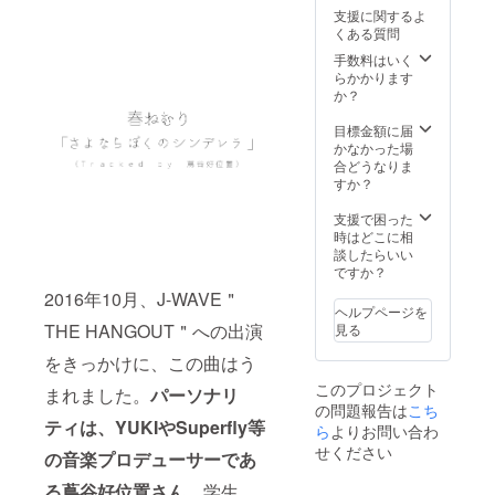
支援に関するよ
くある質問
手数料はいく
らかかります
か？
目標金額に届
かなかった場
合どうなりま
すか？
支援で困った
時はどこに相
談したらいい
ですか？
2016年10月、J-WAVE＂
ヘルプページを
THE HANGOUT＂への出演
見る
をきっかけに、この曲はう
このプロジェクト
まれました。
パーソナリ
の問題報告は
こち
ティは、YUKIやSuperfly等
ら
よりお問い合わ
せください
の音楽プロデューサーであ
る蔦谷好位置さん
。学生