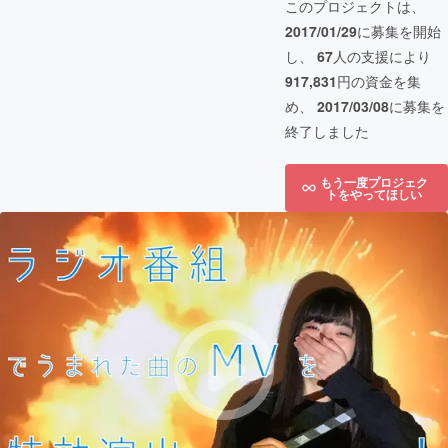
このプロジェクトは、
2017/01/29
に募集を開始
し、
67
人の支援により
917,831
円の資金を集
め、
2017/03/08
に募集を
終了しました
もう一度プロジェク
トをやってほしい