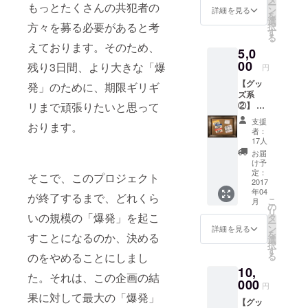
ー
もっとたくさんの共犯者の
ン
詳細を見る
蔦谷好位置
を
選
方々を募る必要があると考
択
氏とのコラ
す
る
ボ曲「さよ
えております。そのため、
5,0
ならぼくの
00
残り3日間、より大きな「爆
円
シンデレ
【グッ
発」のために、期限ギリギ
ラ」の制作
ズ系
ではリリッ
②】 ・
リまで頑張りたいと思って
お礼の
クと歌唱を
支援
おります。
お手紙
者：
担当し、ア
・春ね
17人
ンジャッ
むりス
お届
テッ
け予
シュ渡部建
カー（3
定：
そこで、このプロジェクト
氏がナビ
枚セッ
2017
年04
ト） ・
ゲートするJ-
が終了するまで、どれくら
こ
月
MVにお
の
WAVE「GOL
リ
名前を
いの規模の「爆発」を起こ
タ
ー
D RUSH」10
クレ
ン
詳細を見る
を
すことになるのか、決める
ジット
選
月の"THE
択
記載
す
HOTTEST
る
のをやめることにしまし
10,
TRACK OF
た。それは、この企画の結
000
MONTH"に
円
果に対して最大の「爆発」
決定。
【グッ