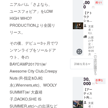
むり、
,00
す） ・
残り1
ニアルバム「さよなら、
スタッ
0
ここで
円
フ2〜3
しか見
ユースフォビア」をLOW
名、支
【アト
れない‼︎
援者様
ラク
HIGH WHO?
MV撮影
で行い
ション
メイキ
ます。
系⑥】
PRODUCTIONより全国リ
ング映
支援
複数支
春ねむ
像デー
者：
リース。
援者様
りと一
タ ・あ
0人
がい
緒に
なただ
お届
らっ
ジャミ
け
け予
その後、デビュー3ヶ月でワ
しゃる
ロクワ
定：
の“ロッ
場合は1
イのラ
2017
クン
ンマンライブをソールドア
年05
名ずつ
イブ鑑
ロール
こ
月
行いま
賞‼︎ S席
の
は死な
ウト、冬の
リ
す。
をご用
タ
ないT
ー
意いた
BAYCAMP201701(w/
ン
シャ
詳細を見る
を
します
選
ツ“作り
択
Awesome City Club,Creepy
♡ 場所
す
ます
る
: 東京
（ボ
Nuts (R-指定&DJ松
30,
国際
ディカ
在庫な
フォー
000
し
ラー/プ
円
永),Wienners,etc)、WOOLY
ラム
リント
【アー
HALL A
カラー/
SUMMIT(w/ 大森靖
ティス
（東京
サイズ
ト向
都千代
子,DAOKO,SHE IS
を自由
け】 ト
田区丸
選択）
支援
ラック
SUMMER,etc)への出演など
の内3丁
※通常は
者：