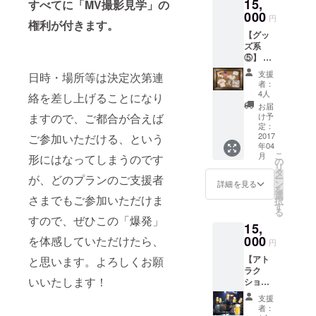
15,
IRE限
すべてに「MV撮影見学」の
定‼︎さよ
000
円
権利が付きます。
ならぼ
ジャンルは
【グッ
くのシ
たぶんヒッ
ズ系
ンデレ
⑤】 ・
プホップ
ラTシャ
お礼の
ツ
で、こころ
支援
日時・場所等は決定次第連
お手紙
（バッ
者：
はロックン
・春ね
クスタ
4人
絡を差し上げることになり
むりス
イルは
ロール。
お届
テッ
春ねむ
け予
ますので、ご都合が合えば
カー（3
りが手
定：
枚セッ
2017
ご参加いただける、という
書きで
年04
ト） ・
支援者
こ
月
形にはなってしまうのです
MVにお
様のお
の
リ
名前を
名前を
タ
ー
が、どのプランのご支援者
クレ
記名し
ン
詳細を見る
を
ジット
たデザ
選
さまでもご参加いただけま
択
記載 ・
インに
す
る
CAMPF
なりま
すので、ぜひこの「爆発」
15,
IRE限
す） ・
定‼︎さよ
000
完成し
を体感していただけたら、
円
ならぼ
たさよ
【アト
と思います。よろしくお願
くのシ
ならぼ
ラク
ンデレ
くのシ
いいたします！
ション
ラTシャ
ンデレ
系②】
ツ
ラMV収
支援
春ねむ
（バッ
録DVD
者：
りと一