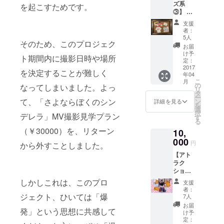
ズ系
を起こすためです。
③】 ・
10.12(Wed)
お礼の
支援
、ファース
お手紙
者：
・春ね
5人
トミニアル
そのため、このプロジェク
むりス
お届
バム「さよ
テッ
け予
ト期間内に撮影日時や場所
カー（3
なら、ユー
定：
枚セッ
2017
スフォビ
を決定することが難しく
年04
ト） ・
こ
月
ア」をLOW
MVにお
の
なってしまいました。よっ
リ
名前を
タ
HIGH WHO?
ー
クレ
て、「さよならぼくのシン
ン
詳細を見る
PRODUCTI
を
ジット
選
択
デレラ」MV撮影見学プラン
ONより全国
記載 ・
す
る
CAMPF
リリース。
（￥30000）を、リターン
10,
IRE限
定‼︎さよ
000
円
から外すことしました。
ならぼ
その後、デ
【アト
くのシ
ビュー3ヶ月
ラク
ンデレ
でワンマン
ション
ラTシャ
系
ツ
しかしこれは、このプロ
ライブを
支援
①-1】
（バッ
者：
ソールドア
春ねむ
クスタ
ジェクト、ひいては「爆
7人
りを囲
ウト、冬の
イルは
お届
発」という思想に共感して
むお花
春ねむ
け予
BAYCAMP20
見‼︎ 春
りが手
定：