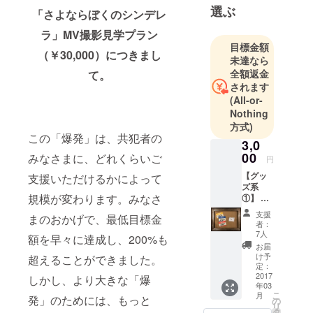
選ぶ
「さよならぼくのシンデレ
活動をはじ
ラ」MV撮影見学プラン
めて数ヶ月
目標金額
後には、正
（￥30,000）につきまし
未達なら
規音源未発
全額返金
て。
売ながら
されます
BAYCAMP20
(All-or-
16にO.A.と
Nothing
方式)
して出演
この「爆発」は、共犯者の
（w/ Dragon
3,0
00
みなさまに、どれくらいご
Ash,水曜日
円
のカンパネ
【グッ
支援いただけるかによって
ズ系
ラ,神聖か
規模が変わります。みなさ
①】 ・
まってちゃ
お礼の
支援
まのおかげで、最低目標金
ん,etc）。
お手紙
者：
・春ね
7人
額を早々に達成し、200%も
むりス
お届
また、YUKI
テッ
け予
超えることができました。
やCHARA等
カー（3
定：
枚セッ
2017
しかし、より大きな「爆
を手がける
年03
ト）
こ
音楽プロ
月
発」のためには、もっと
の
リ
デューサー
タ