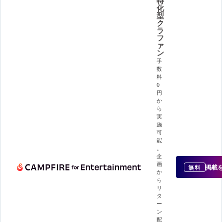
特
化
型
ク
ラ
フ
ァ
ン
手
数
料
0
円
か
ら
実
施
可
能
。
企
画
掲載
無料
か
ら
リ
タ
ー
ン
配