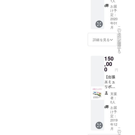
1人
12月末
グ会議
お届
まで
に参
け予
加】
定：
コース
2020
年01
エミュ
こ
月
リボン
の
リ
の企
タ
ー
画、提
ン
詳細を見る
を
案など
選
択
幹部
す
る
ミー
150
ティン
グに参
,00
加！ あ
0
円
なたの
企画が
【出張
通るか
エミュ
も...！？
リボ
ミー
ン】
支援
ティン
コース
者：
グ後
会社の
0人
は、さ
忘年
お届
くっと
会・催
け予
幹部達
し・結
定：
と一杯
婚式・
2019
年12
いきま
パー
こ
月
す！ 参
ティー
の
リ
加メン
等、エ