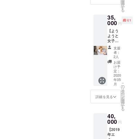
を
に、あ
選
択
なたの
す
る
名前や
35,
言葉を
残り1
店内の
000
円
どこか
【よう
にデザ
ようと
インと
女子
して残
会】
しま
支援
コース
す！一
者：
ようよ
足先
2人
うと女
に、エ
お届
子会
ミュリ
け予
（複数
ボンに
定：
人での
2020
ご入場
年05
参加に
拝見出
こ
月
なりま
来ま
の
リ
す） 下
す！あ
タ
ー
記、
なたも
ン
詳細を見る
を
【よう
エミュ
選
択
ようと
リボン
す
る
USJに
の一員
40,
行っ
に！ ※
ちゃう
000
遠方の
円
YO】又
方もテ
【2019
は【ス
キスト
年エ
トレス
データ