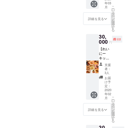
アドレ
す）▶︎【あなたに楽曲提
年03
けない...
ト全員
スで会
こ
月
という
とお客
の
供】コース：予定通りお届
員登録
リ
方のス
様）
タ
が必要
ー
ペシャ
ン
けいたします。（4月中に楽
詳細を見る
になり
を
ルコー
選
ます。
択
曲のイメージや曲調など、
スで
す
る
す！ エ
メールにてお打ち合わせさ
30,
ミュリ
残り2
ボン
000
円
せていただけましたら幸い
を、遠
【れい
方でも
です）▶︎全てのリターン
にー
楽しめ
キッチ
を、お届け時期関係なく
ます！
ンお料
クラウ
支援
2020年内中受付いたしま
理教
ドファ
者：
室】
ンディ
3人
す。このような、非常事態
コース
ング限
お届
キッチ
定Tシャ
け予
になるとは思ってもみな
ンれい
ツ・あ
定：
にーに
2020
かったです。皆様も、日々
なたに
年02
お料理
向けて
こ
月
の暮らしとっても大変だと
を教え
キャス
の
リ
てもら
トから
タ
思います。確実な日程も、
ー
える
のメッ
ン
詳細を見る
を
チャン
セージ
選
現時点では決定出来ず大変
択
ス！ ※
動画
す
る
複数人
申し訳ございません。エ
（60
30,
とご参
秒）・