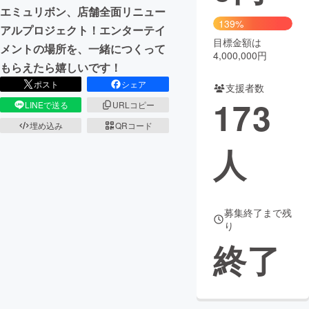
エミュリボン、店舗全面リニュー
139%
まちづくり・地域活性化
アルプロジェクト！エンターテイ
目標金額は
メントの場所を、一緒につくって
4,000,000円
もらえたら嬉しいです！
CAMPFIRE for Social Good
CAMPFIRE Creation
ポスト
シェア
支援者数
CAMPFIREふるさと納税
machi-ya
コミュニティ
173
LINEで送る
URLコピー
埋め込み
QRコード
人
募集終了まで残
り
終了