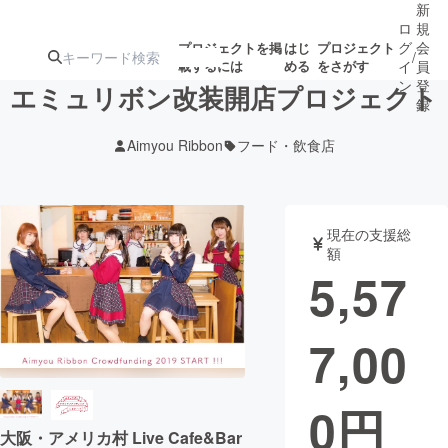
新
ロ
規
グ
会
プロジェクトを掲
はじ
プロジェクト
/
載するには
める
をさがす
イ
員
ン
登
エミュリボン改装開店プロジェクト
録
Aimyou Ribbon
フード・飲食店
人気のプロ
注目のリ
注目の新着プロ
募集終了が近いプ
もうすぐ公開
ジェクト
ターン
ジェクト
ロジェクト
されます
現在の支援総
額
アート・写真
音楽
5,57
テクノロジー・ガジェット
ゲーム・サ
7,00
映像・映画
書籍・雑誌
0
円
ビジネス・起業
チャレンジ
大阪・アメリカ村 Live Cafe&Bar