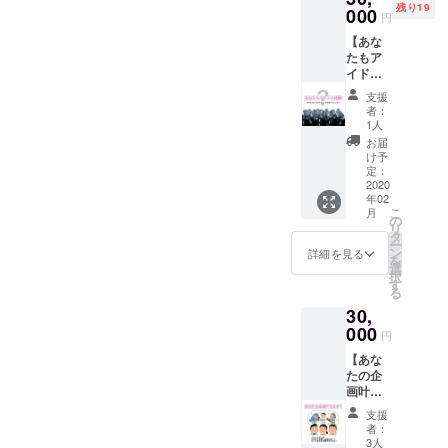
ミュリボン営業も、5月31日
残り19
加（予
000
現在籍
円
定）
キャス
までの自粛臨時休業を決定
【あな
ト全員
たもア
のピン
いたしました。現時点のエ
イドル
チェキ
体験】
ミュリボンを皆様と楽しく
（サイ
支援
コース
ン入
者：
「エミュレボリューショ
（1時間
り）
1人
貸切）
お届
ン」さよならイベントが出
エミュ
け予
リボン
定：
来ることを、この世界危機
のス
2020
年02
テージ
が1日も早く収束に向かうこ
こ
月
で、
の
リ
とを願っています。皆様が
キャス
タ
ー
トに照
ン
詳細を見る
を
安心安全健康にまたお会い
明・PA
選
択
をして
す
出来ますように、今は予防
る
もらい
30,
mixコー
をしつつ日々気をつけてい
ル・ケ
000
円
きましょう。いただいてお
チャま
【あな
で...？！
りますメッセージも順次に
たの企
あなた
画叶え
のLIVE
ご返信してまいります。引
ます】
をキャ
支援
コース
ストが
き続き、エミュリボンを何
者：
エミュ
応援プ
3人