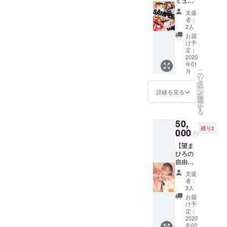
ミュブ
発散！
を送っ
ロマイ
飲み＆
ていた
支援
ドコン
食べる
だけま
者：
プリー
パー
したら
2人
ト】
ティー
参加可
お届
コース
！】 の
能で
け予
参加
中から
定：
す！
キャス
2020
お選び
年01
ト：夏
いただ
こ
月
花・よ
けま
の
リ
うよ
す。 備
タ
ー
う・望
考欄
ン
詳細を見る
を
まひ
に、記
選
択
ろ・あ
載をお
す
る
む・凛
願いい
50,
子・こ
たしま
残り2
づち・
000
す！ ※
円
ぷり
女性の
【望ま
ん・七
みのご
ひろの
五三む
参加に
自由研
い・田
なりま
究】
中・音
す。 ※
支援
コース
吹まり
多数決
者：
まひろ
も ※水
で多
3人
と一緒
着・浴
かった
お届
にエ
衣・夏
プラン
け予
ミュリ
の私服
定：
になり
ボンの
2020
※望まひ
ます ※
年02
キッチ