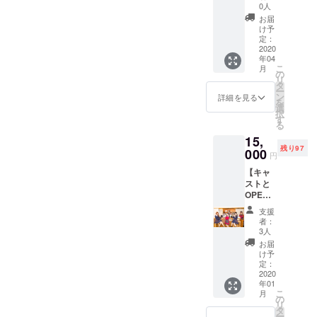
コース
ようよ
し合いをしました。その後
0人
い、楽しいよ、ってご支援
月4日（金）〜 6月18日
・
う・望
た！」と心から思っていた
お届
も、ギリギリまで悩みまし
チャー
まひ
け予
していただいた皆様を筆頭
（金）リニューアルオープ
だけるよう、納得のいくよ
ジ ・ワ
ろ・あ
定：
たが緊急事態宣言が発令さ
ンドリ
2020
む・凛
に広めてくれたからです。
ンイベント開催ざっくりで
うに進めてまいります。活
年04
ンク ・
子・こ
れリニューアル工事日程の
こ
月
そして、キャスト一同が進
はございますが、スケ
音声
づち・
の
動進展ございましたら、こ
リ
ツー
ぷり
タ
延期を決断いたしました。
化しステージを続けてくれ
ジュールが決定いたしまし
ー
ショッ
ん・七
ン
ちらまたご報告させていた
詳細を見る
を
苦渋の決断ですが、一つで
トチェ
五三む
選
たからです。変わらないも
たので、本日公開させてい
択
だきます。早速ですが、
キ付 ※
い・田
す
る
も不安に感じるのでは今で
通常営
中・音
のを大切にしてしたい。大
ただきました！4月に入りま
2020年1月中旬頃からリ
15,
業では
吹まり
はないと思いました。この
残り97
切なことや人が増えたら失
したら、お伝え出来る内容
音声
000
も ※水
円
ターンにございました
ツー
着・浴
ような決断になり心よりお
うことを恐れてしまって失
も（内装など）あるかとは
【キャ
ショッ
衣・私
【2019年エミュブロマイド
ストと
詫び申し上げますと共に、
トチェ
服の３
うことというより、変化を
思いますので公開出来る範
OPEN
セット】【2019年エミュブ
キはメ
セット
ご理解をいただけましたら
準備体
ニュー
※望まひ
おそれてしまう。日常は
囲でお伝えさせていただき
支援
ロマイドコンプリート】発
験】
にござ
ろのみ
者：
大変幸いです。リターン時
コース
きっとそれで良い。けれ
ます。（各リターンにつき
いませ
水着な
3人
送致します。個人リターン
お客様
ん！ ※
し（浴
期もご変更いたします。▶︎
お届
ど、エミュリボンは皆の日
ましても、個別でメッセー
をお出
ワンド
衣と私
け予
の日程は、1月中にメールに
迎えす
現時点では、リニューアル
リンク
定：
服をプ
常に少しだけでも希望が持
ジお送りいたします）2021
る前
2020
てスケジュール日程調整の
は、オ
ラスで
時期は夏以降を予定してお
年01
の、
リジナ
お入れ
てたり、なんかわかんない
年、これからはじまるNEW
こ
月
ご連絡をいたします。【エ
OPEN
ルドリ
の
いたし
りますが、日々変わりゆく
リ
準備を
けどここに来たら楽しい
エミュリボンをどうぞよろ
ンク可
タ
ます）
ミュリボン年パス】は年明
ー