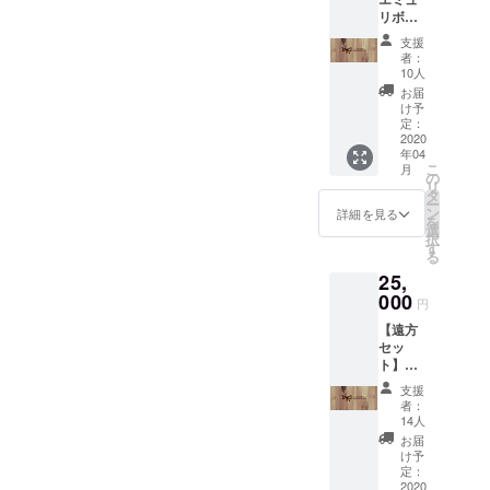
き） 平
（遅
集終了
以降でご調整させていただ
リボン
てくれてほんとにありがと
日：22
刻・早
後まで
プレミ
時30
退OK）
きましたら幸いです。（5月
変更可
支援
うございます！まだ実施さ
アム
分〜23
※複数人
者：
能で
セッ
中旬頃に、改めてご連絡い
時15分
とご一
10人
す。そ
れていないリターン、2021
ト】
頃まで
緒の場
お届
れ以後
たします）▶︎【エミュリボ
コース
（早退
合もご
け予
年11月中旬から〜2022年春
の追記
・クラ
OK） ※
定：
ざいま
変更は
ン年パス】コース ：臨時休
ウド
2020
にかけて全て実施いたしま
複数人
す！ ※
お受け
年04
ファン
とご一
お届け
業期間がございますので、
できな
こ
月
す！NEWエミュリボン、よ
ディン
緒する
の
希望は
い場合
リ
グ限定T
営業再開日が決定いたしま
場合も
タ
2020年
がござ
ろしくお願いいたします！
ー
シャツ
ござい
ン
1月予定
詳細を見る
います
を
したら当初の期限より延長
（サイ
ます！
選
とござ
2021.10.31Live
ので、
択
ズ：S・
※お届け
す
います
ご理解
させていただきます。改め
る
M・L・
Cafe&amp;Bar Aimyou
希望は
が、
のほど
25,
XL お選
2020年
2020年
てご連絡させて下さいま
よろし
Ribbonhttp://live-cafe-
びいた
000
1月予定
1月〜5
円
くお願
だけま
せ。▶︎【エミュリボンの裏
とござ
月まで
いいた
bar.aimyouribbon.com栗原
【遠方
す） ・
います
実施い
しま
側！ミーティング会議に参
セッ
チャー
が、
たしま
ゆう
す。 ※
ト】
ジ ・私
2020年
す！
ゲスト
加】コース ：6月以降でご
コース
物サイ
1月〜5
支援
支援の
エミュ
ン ・グ
月まで
者：
調整させていただけました
場合、
リボン
ループ
実施い
14人
備考欄
に行き
チェキ
ら幸いです。（5月中旬頃
たしま
お届
の変更
たい...だ
付き
す！
け予
は同じ
に、改めてご連絡いたしま
けど、
（出勤
定：
メール
中々行
2020
キャス