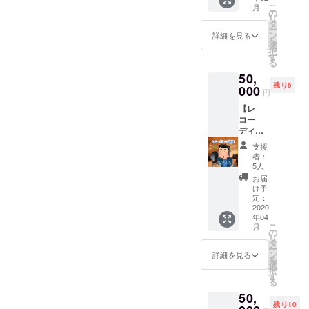
ろのみ
現地集
こ
月
ンを貸
水着な
の
合現地
リ
し切っ
し（浴
タ
解散
ー
てお料
衣と私
ン
※USJ入
詳細を見る
を
理を作
服をプ
選
場料・
択
りま
ラスで
す
食べ飲
る
す！ ※
お入れ
み代
50,
エミュ
いたし
は、ご
残り5
リボン
000
ます）
支援者
円
集合 ※
様分・
【レ
事前に
キャス
コー
メ
ト分を
ディン
ニュー
ご負担
グ体
を決め
下さい
支援
験】
ておい
ませ。
者：
コース
て下さ
5人
（同行
エミュ
いま
者分は
お届
リボン
せ。 ※
け予
無しで
のテー
材料代
定：
大丈夫
マソン
2020
はこち
です）
年04
グにな
らでご
※同行者
こ
月
りつつ
用意い
の
あり（2
リ
ある
たしま
タ
時間）
ー
「パピ
す（高
ン
詳細を見る
※リター
を
ネス⭐︎ド
級食材
選
ンは、
択
リーミ
などは
す
2020年
る
ング」
場合に
2月～5
50,
をあな
より不
月まで
残り10
たの声
可） ※