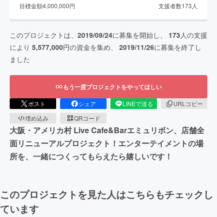
目標金額
4,000,000
円
支援者数
173
人
このプロジェクトは、
2019/09/24
に募集を開始し、
173
人の支援
により
5,577,000
円の資金を集め、
2019/11/26
に募集を終了し
ました
もう一度プロジェクトをやってほしい
ポスト
シェア
LINEで送る
URLコピー
埋め込み
QRコード
大阪・アメリカ村 Live Cafe&Barエミュリボン、店舗全
面リニューアルプロジェクト！エンターテイメントの場
所を、一緒につくってもらえたら嬉しいです！
このプロジェクトを見た人はこちらもチェックし
ています