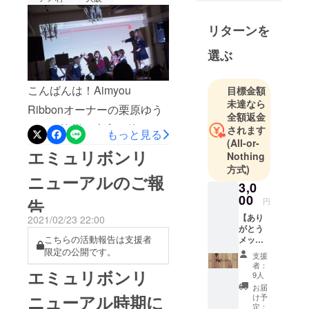
ボン）グラ
出来ました！ほんとうに、
ンドオープ
リターンを
いつも応援して下さってい
ン！
る皆様があってのことで
選ぶ
す！ありがとうございま
す！！！！！やっと、やっ
こんばんは！Aimyou
目標金額
未達なら
と、、ほんとうにやっとで
Ribbonオーナーの栗原ゆう
全額返金
す。とってもとっても色ん
です。皆様、大変お待たせ
されます
もっと見る
(All-or-
なことがありました。ここ
いたしました。エミュリボ
エミュリボンリ
Nothing
には書けない大変なことも
ンリニューアルについての
方式)
ニューアルのご報
ありました。コロナはみん
全てが決定いたしましたの
3,0
00
円
告
な平等にこころを蝕んでい
でお伝えいたします。なん
【あり
2021/02/23 22:00
きました。平等なんて、こ
と、エミュリボン現在の敷
がとう
こちらの活動報告は支援者
メッ
の世にないのに。お客様も
地内（スペース）でのリ
セージ
限定の公開です。
支援
メー
様々な辛いしんどいことも
ニューアル工事だけでな
者：
エミュリボンリ
ル】
9人
あったと思うのに、こうし
く…「エミュリボン拡大い
コース
お届
画像付
ニューアル時期に
け予
てリニューアルを待って下
たします！！！！」現在
きの
定：