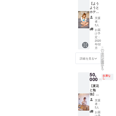
【よう
ては、
ただけ
ようと
お受け
ました
ホテ
出来な
ら幸い
ル】
い案件
です。
支援
コース
もござ
リター
者：
ようよ
いま
ンは、
5人
うとホ
す。ご
エミュ
お届
テルで
了承下
リボン
け予
お食事
さいま
の店内
定：
を楽し
2020
せ。
又はHP
年02
むプラ
※2019
のどこ
こ
月
ンで
年12
かしら
の
リ
す！ 下
月〜
に
タ
ー
記、画
2020年
Support
ン
詳細を見る
を
像添付
6月まで
ed byを
選
択
からホ
有効
記載さ
す
る
テルを
せてい
50,
お選び
ただき
在庫な
いただ
000
ます！
し
円
けま
【夏花
す。
と勉
モーニ
強】
ング・
コース
ラン
支援
囲碁サ
チ・
者：
ロン・
ディ
5人
そば打
ナーの
お届
ち・陶
中から
け予