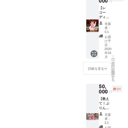
000
ご対応
円
でレ
同行者
可能で
【レ
コー
あり（2
す！閉
コー
ディン
時間）
じる
ディン
グ収
※リター
グ風景
録！ ※
ンは、
支援
を観
栗原ゆ
2020年
者：
察】
うディ
2月〜5
0人
コース
レク
月まで
お届
エミュ
ション
ご対応
け予
リボン
付！
定：
可能で
のテー
2020
（東
す！
年03
マソン
京・大
こ
月
グにな
阪お選
の
リ
りつつ
び出来
タ
ー
ある
ます）
ン
詳細を見る
を
「パピ
※あなた
選
択
ネス⭐︎ド
の声が
す
る
リーミ
音源に
50,
ング」
なりま
残り1
念願の
000
す！
円
エミュ
【教え
リボン
て！ぷ
キャス
りん先
トがレ
生】
コー
支援
コース
ディン
者：
ぷりん
グ！プ
2人
とプリ
ロ
お届