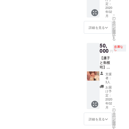
芸・図
お選び
定：
書館・
2020
いただ
年02
しいた
けま
こ
月
けセン
す。 備
の
リ
ターの
考欄
タ
ー
中から
に、記
ン
詳細を見る
を
お選び
載をお
選
択
下さい
願いい
す
る
ませ。
たしま
50,
※お勉強
す！ ※
在庫な
費用
000
ホテル
し
円
は、ご
前待ち
【凛子
支援者
合わせ
と朱桜
様・
（現地
司】
キャス
集合現
コース
ト分を
地解
支援
凛子と
ご負担
散） ※
者：
日本橋
下さい
お食事
3人
巡り・
ませ。
代は、
お届
凛子と
（同行
ご支援
け予
サーモ
者分は
定：
者様
ンを食
2020
無しで
分・
年02
べなが
大丈夫
キャス
こ
月
らオタ
です）
の
ト分を
リ
トーー
※現地集
タ
ご負担
ー
ク・凛
合・現
ン
下さい
詳細を見る
を
子と
地解散
選
ませ。
択
デュ
でお願
す
（同行