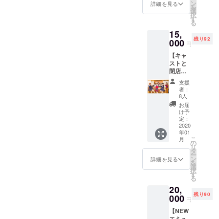
キャス
能で
ン
※複数購
詳細を見る
現状の為、現時点で確実な
を
なぁ〜ってなったり、エン
しくお願いいたします！
トに教
す！ ※
選
入さ
けに改めてアナウンスさせ
択
えても
日程が決定出来なく申し訳
店舗で
す
れ、複
ターテイメントをダイレク
Aimyou Ribbon栗原ゆう
る
らいな
ていただきます。2019年、
注文時
数キャ
ございません。決定次第ア
15,
がら体
にお声
スト選
トに浴びれる場所！それ
エミュリボンにとって大き
残り92
験でき
000
がけく
択希望
円
ナウンスいたします▶︎個人
るプラ
が、エミュリボンです！な
ださ
の場合
な一年になりました。2020
【キャ
ン！
い。 ※
は、2人
リターンに関しましては、
ので、常にNEWを更新して
ストと
（お疲
ご入場
目以降
年も、どうぞよろしくお願
閉店作
れ様10
今現在決定しております日
の際
のキャ
いきます！もしかしたら、
業体
秒動
いいたします。良い年の瀬
に、ご
ストを
支援
程は延期にさせていただけ
験】
画・休
支援画
備考欄
者：
間違えちゃったりするかも
をお過ごしくださいませ。
コース
憩付き
面のご
8人
に記載
ましたら幸いです。（6月以
閉店作
※1時間
しれないけれどそもそも正
確認を
いただ
お届
2019年12月31日 大晦日 エ
業を
チャー
させて
け予
きます
降で、日程のご調整をお願
解なんてなくて、正解は創
キャス
ジ無料
定：
いただ
ようお
ミュリボン
トに教
2020
券付
いいたします）▶︎【レコー
きま
願いい
れる！正解をつくっていく
年01
えても
き） 平
す。
たしま
こ
月
ディング体験】コース：6月
らいな
日：17
の
す。備
ものだと思ってます。進化
リ
がら体
時20
タ
考欄は
ー
以降でご調整させていただ
験でき
分〜
を恐れないで、いきます！
ン
詳細を見る
支援後
を
るプラ
（遅
選
も支援
けましたら幸いです。（5月
択
沢山の希望をいただきまし
ン！
刻・早
す
したプ
る
（お疲
退OK）
中旬頃に、改めてご連絡い
ロジェ
た。こんなに、リニューア
20,
れ様10
／土日
クト一
残り90
たします）▶︎【エミュリボ
秒動
000
祝日：
覧の詳
ルがずれ込んだのに（色ん
円
画・賄
15時20
細か
ンと慰安旅行】コース：7月
【NEW
い付
分〜
なリターンプランも）待っ
ら、募
エミュ