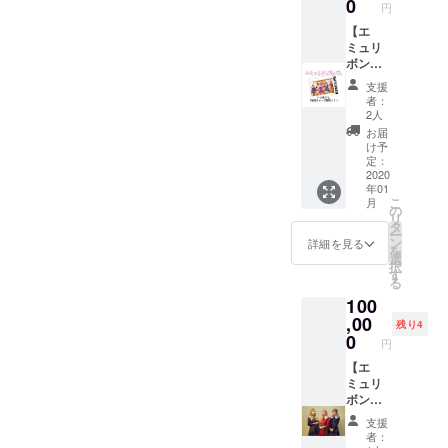
なりま
0
可能で
円
用混み
す。 ※
す！
のプラ
【エ
現地集
ンにな
ミュリ
合・現
ります
ボン年
地解散
※夕食・
パス】
でお願
支援
朝食・
コース
いいた
者：
宴会付
いつ来
しま
2人
き
ても、1
す。 ※
お届
（BBQ
年間入
同行者
け予
も出来
店時の
あり（2
定：
るか
チャー
2020
時間）
年01
も） ※
ジ無
※リター
こ
月
おやす
料！！
ンは、
の
リ
みなさ
！
2020年
タ
ー
い訪問
※2019
2月～5
ン
詳細を見る
を
あり ※
年エ
月まで
選
択
現地集
ミュブ
ご対応
す
る
合（現
ロマイ
可能で
100
地まで
ドコン
す！
の交通
プリー
,00
残り4
費は各
ト付き
0
円
自でご
（全種
負担お
類） ※
【エ
願いい
有効期
ミュリ
たしま
限：
ボンの
す）
2020年
裏側！
支援
1月〜
ミー
者：
2020年
ティン