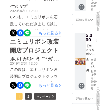
メッ
2020
さって足を運んで下さった
の、地下一階フロア全てが
ついて
年01
セージ
こ
月
2020/04/11 12:00
をメー
り、通販で応援して下さっ
エミュリボンになることが
の
リ
ルにて
タ
いつも、エミュリボンを応
ー
たり全て全て当たり前では
決定いたしまし
お送り
ン
詳細を見る
を
いたし
援していただきまして誠に
選
ないです。今日で、エミュ
た！！！！！コロナの影響
択
ます！
す
る
ありがとうございます。ク
※何回で
リボンリニューアル期間イ
で、スケジュール含め予定
もっと見る
5,0
もご支
ラウドファンディング活動
援可能
ベントは終わります。（そ
通りに進まない中ではござ
00
エミュリボン改装
円
です！
報告を中々更新出来ず申し
うだったの？）（そうだっ
いましたが予期せぬ出来事
【エ
開店プロジェクト
ミュリ
訳ございません。リニュー
たんです）（実は今日まで
が全てマイナスではなく状
ボン
ありがとうござい
アルに向けて、年明けから
キャス
リニューアル期間だったん
況が変化する中で視点を変
支援
ト達に
2019/12/31 12:00
者：
業者の方々と打ち合わせを
よる
ました！
です）（長いね〜）ほんと
えて、色々な交渉をさせて
7人
この度は、エミュリボン改
メッ
お届
し、3月上旬にはリニューア
うは、この期間にゲストの
いただきこのような予定で
セージ
け予
装開店プロジェクトクラウ
動画】
定：
ル日程の公開を行う予定で
方を沢山お呼びして…と計
はなかった想像以上のスペ
コース
2020
ドファンディングのご支援
もっと見る
年01
おりました。4月20日～5月
メール
画しての期間だったのです
シャルなリニューアルにな
こ
月
いただきましてありがとう
にてお
の
リ
14日迄をリニューアル期間
送りさ
が、やはりまだまだ全然厳
ることとなりました。リ
タ
ー
ございました。約2ヶ月間、
1
2
次のページ
せてい
ン
詳細を見る
とし、4月11日～19日迄を
を
しい状況だったので（オ
ニューアルはどうなってる
ただき
選
All-or-Nothing達成、139%・
択
ます！
す
現在エミュリボン最後のイ
ファーし出す時期）全部、
んだ…？！と心配に感じた
る
※エミュ
179名のご支援者様、目標金