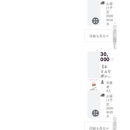
リボン
卒よろしくお願いいたしま
ロジェ
お届
で、こ
クト！
け予
す。2020.04.11 Aimyou
のよう
グルー
定：
な催し
2020
プチェ
Ribbon
年04
があれ
キ付
こ
月
ば...！と
き！ ※
の
リ
あなた
リター
タ
ー
の夢を
ンは、
ン
詳細を見る
を
叶えま
2020年
選
択
す！ ※
2月〜5
す
る
最前席
月まで
30,
チャー
ご対応
ジ料付
000
可能で
円
き ※エ
す！
【エ
ミュリ
ミュリ
ボン内
ボン
での企
ファス
画に限
支援
トパ
りま
者：
ス】
す！ ※
4人
コース
企画内
お届
改装
容によ
け予
後、先
り、お
定：
行内覧
2020
断りす
年05
してい
る可能
こ
月
ただき
性もご
の
リ
エミュ
ざいま
タ
ー
リボン
す！
ン
詳細を見る