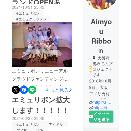
ランドOPENあり
2021/10/31 23:43
がとうございま
#エミュリボン
Aimyo
#エミュクラファン
す！！！！！！
u
Ribbo
n
大阪府
初めてのプ
ロジェクト
エミュリボンリニューアル
です
クラウドファンディングに
2016年10月
ご支援いただきましてあり
9日、大阪・
もっと見る
アメリカ村
がとうございます！2021年
エミュリボン拡大
に、LIVE
http://aimyouribbon.com
10月9日、エミュリボン5周
Cafe&Bar「
https://twitter.com/AimyouRibbon
します！！！！！
年と共に新店舗Barスペース
Aimyou
メッセー
2021/03/28 23:48
Ribbon」
ジを送る
拡大！無事にリニューアル
#エミュリボン
アイドル
（エミュリ
グランドOPENすることが
アメ村
大阪