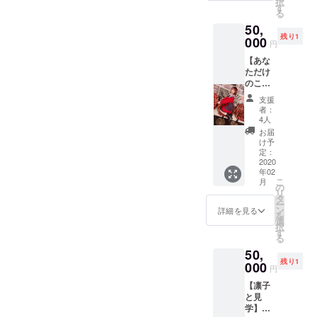
択
いま
お願い
す
す）
る
せ！ ※
いたし
50,
各費用
ます。
残り1
は、ご
000
※どちら
円
支援者
のプラ
【あな
様・
ンも同
ただけ
キャス
行者あ
のこづ
ト分を
り（2時
ち】
ご負担
間） ※
支援
コース
下さい
リター
者：
手作り
ませ。
ンは、
4人
ピク
（同行
2020年
お届
ニッ
者分は
2月〜5
け予
ク・手
無しで
定：
月まで
作りフ
2020
大丈夫
ご対応
年02
ルコー
です）
可能で
こ
月
ス（エ
※現地集
の
す！
リ
ミュリ
合現地
タ
ー
ボン貸
解散で
ン
詳細を見る
を
切）の
お願い
選
択
２つか
いたし
す
る
らお選
ます。
50,
びいた
※どちら
残り1
だけま
000
のプラ
円
す！ ※
ンも同
【凛子
ピク
行者あ
と見
ニック
り（2時
学】
費用
間） ※