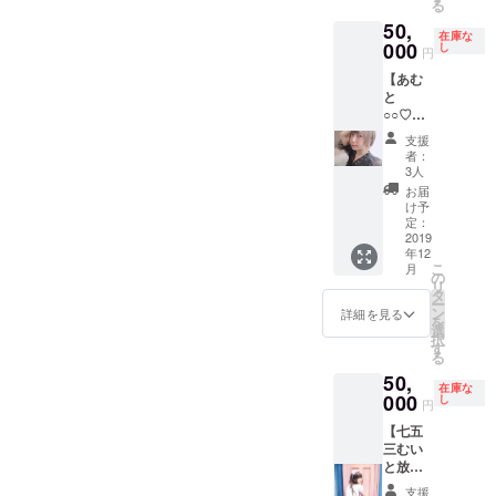
る
エット
いいた
者分は
50,
（エ
しま
無しで
在庫な
ミュリ
000
す。 ※
し
大丈夫
円
ボンに
同行者
です）
【あむ
て2時間
あり（2
※同行者
と
貸切）
時間）
あり（2
○○♡】
の中か
※リター
時間）
コース
ら一つ
ンは、
※リター
支援
カラオ
お選び
2020年
ンは、
者：
ケでブ
下さい
2月〜5
3人
2020年
チ上が
ませ！
月まで
2月〜5
お届
ろ
※現地集
ご対応
け予
月まで
う！・
合現地
定：
可能で
ご対応
目指せ
2019
解散 ※
す！
可能で
年12
うどん
日本橋
す！
こ
月
職人
巡り・
の
リ
（エ
サーモ
タ
ー
ミュリ
ン飲食
ン
詳細を見る
を
ボン貸
代は、
選
択
切）・
ご支援
す
る
ゲーム
者様・
50,
マス
キャス
在庫な
ター・
000
ト分の
し
円
動物園
ご負担
【七五
の動物
をお願
三むい
ゲット
いいた
と放課
だぜ
しま
後デー
（お弁
す。
支援