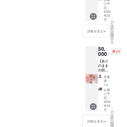
ン作
デュー
け予
り・ぷ
サーに
定：
りんと
2020
なった
年02
簡単服
気分
こ
月
作り・
に！ ※
の
リ
ぷりん
肩から
タ
ー
とタピ
かける
ン
詳細を見る
を
オカ巡
カー
選
択
りの３
ディガ
す
る
つから
ン貸し
50,
お選び
出しあ
残り2
下さい
000
り （東
円
ませ！
京・大
【あり
※服作り
阪お選
のまま
の生地
び出来
の田中
などの
ます）
と行く
費用、
※「パピ
支援
○○○】
タピオ
ネス⭐︎ド
者：
コース
カ代の
リーミ
1人
スケー
み、ご
ング」
お届
トレッ
支援者
音源プ
け予
スン・
様分を
定：
レゼン
串カツ
2020
ご負担
ト（ク
年02
田中を
下さい
レジッ
こ
月
満喫の
ませ。
の
トにお
リ
２つか
※現地集
タ
名前記
ー
らお選
合現地
ン
載いた
詳細を見る
を
び下さ
解散で
選
しま