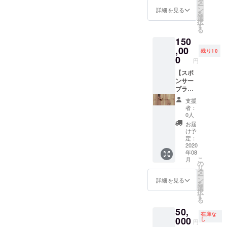
タ
ー
バー：
ミュリ
ン
詳細を見る
を
夏花・
ボン
選
択
ようよ
キャス
す
る
う・栗
トが盛
150
原ゆ
り上げ
う・れ
に参り
,00
残り10
いにー
ます！
0
円
（参加
※交通費
メン
はご負
【スポ
バーは
担でお
ンサー
増える
願いい
プラ
可能性
たしま
ン】
支援
あり）
す。
コース
者：
※さくっ
（全国
企業
0人
と一杯
どこで
様・ス
お届
のご飲
も行き
ポン
け予
食代は
ます）
サーの
定：
含まれ
※キャス
方のプ
2020
年08
ます！
トはス
ランで
こ
月
※リター
ケ
す。 エ
の
リ
ンは、
ジュー
ミュリ
タ
ー
2020年
ルによ
ボンを
ン
詳細を見る
を
1月〜5
り変動
とにか
選
択
月まで
いたし
く応援
す
る
ご対応
ます。
したい
50,
可能で
※会場又
という
在庫な
す！
は場合
方にご
000
し
円
によっ
支援い