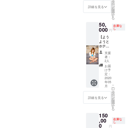
けのお
デー
タ
2019年
ー
店はし
ト：お
ン
12月〜
詳細を見る
を
ご酒の
部屋
選
2020年
択
旅！ 栗
（大阪
す
3月まで
る
原ゆう
某所）
ご対応
50,
と酒場
で、お
可能で
在庫な
に繰り
000
料理を
し
す！
円
出しま
おもて
【よう
す！色
なしな
ようと
んな悩
どまっ
ホテ
みも愚
たりと
ル】
痴も惚
※お外
支援
コース
気も何
デート
者：
ようよ
でも聞
の際か
2人
うとホ
きま
かる費
お届
テルで
す！帰
用は、
け予
お食事
りに栗
定：
ご支援
を楽し
2020
原占い
者様・
年05
むプラ
も！ ※
キャス
こ
月
ンで
酒場費
の
ト分を
リ
す！ 下
用は、
タ
ご負担
ー
記、画
ご支援
ン
下さい
詳細を見る
を
像添付
者様・
選
ませ。
択
からホ
キャス
す
（同行
る
テルを
ト分を
者分は
150
お選び
ご負担
無しで
いただ
,00
下さい
在庫な
大丈夫
し
けま
ませ。
0
です）
円