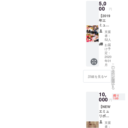
5,0
ベント「エミュレボリュー
リボン
スパッとやめておきまし
りあったと思います。決定
額を遥かに上回る550万円突
キャス
00
円
ション」さよなら現エミュ
トはこ
た！情勢がちゃんと緩和さ
するまではお伝え出来ず、
破！大きな金額と共に11月
【2019
ちらで
リボンを開催、ゲストの
年エ
れたりしてからにしよう
やっと発表お知らせが出来
ご指定
26日最終日を終えました。
ミュブ
させて
方々をお呼びしたりとその
と！やっと、光が見えてき
ました。皆様、大変お待た
ロマイ
いただ
これはもうほんとうに、１
支援
ドセッ
ような予定で動いておりま
きま
者：
たので、エミュリボンゲス
せいたしました！本当に、
ト】
つ１つ皆様のご支援のおか
す！
52人
した。ただ日に日に新型コ
コース
トステージ！2022年初っ端
ありがとうございます！
お届
げでございます。感謝の気
参加
け予
ロナウイルスは収まること
キャス
から色んな方々をオファー
（大感謝）リニューアル期
定：
持ちでいっぱいです、あり
トの中
2020
はなく世界中が大変危機な
していきます！！！（が…
間につきましては、下記を
年01
から、
がとうございます。皆様に
こ
月
お選び
状態になりました。現エ
の
がんばります）明日から、
予定しております。・2021
リ
いただ
いただきました大切なご支
タ
ー
ミュリボン最後のイベント
けま
ン
2021年11月がはじまりま
年5月1日（土）〜 5月9日
詳細を見る
を
援、今と未来を結ぶこれか
す！
選
にはお客様にお越しいただ
択
（複数
す。エミュリボンキャスト
（日）さよならエミュリボ
す
らのエミュリボンに使わせ
る
キャス
きたい...ですが業者の方々も
イベントも目白押しです。
ン（現エミュリボン営業は
10,
トのご
ていただきます。とっても
残り
購入も
000
手配済み、残念だけど最後
100
円
ここからです、第二章のエ
最後になります）・2021年
勿論可
慎重になっています。いつ
のイベントは諦めて配信な
【NEW
能で
ミュリボンは。第一章を、
5月10日（月）〜 5月31日
もはだーっと進めてしまう
エミュ
す） 参
どをし臨時休業中に工事
リボン
加キャ
つくってくれた今までの全
（月）現エミュリボンリ
のですが...やはりそれほどま
セッ
スト：
を…キャスト含め何度も話
支援
てはエミュリボンって面白
ニューアル工事・2021年6
ト】
夏花・
者：
でに「支援して良かっ