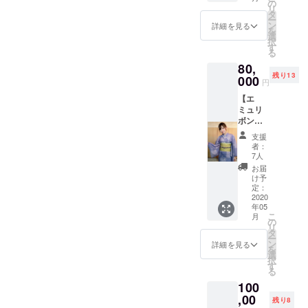
るりと
館・京
の
2月〜5
リ
飲んだ
都漫画
タ
月まで
ー
りな
ミュー
ン
ご対応
詳細を見る
を
ホーム
ジアム
選
可能で
択
パー
代は、
す
す！
る
ティー
ご支援
80,
（たこ
者様・
残り13
焼き大
000
キャス
円
会、手
ト分の
【エ
巻き寿
ご負担
ミュリ
司大会
をお願
ボンと
など）
いいた
慰安旅
※お酒代
しま
支援
行】
は、ご
す。
者：
コース
支援者
（同行
7人
AH(鳴
様・
者分は
お届
呼)こと
キャス
無しで
け予
ぱぉ
ト分を
定：
大丈夫
ちゃん
2020
ご負担
です）
年05
女将の
下さい
※同行者
こ
月
宝船温
ませ。
の
あり（2
リ
泉に、
材料費
タ
時間）
ー
エミュ
はこち
ン
※リター
詳細を見る
を
リボン
ら負担
選
ンは、
択
キャス
いたし
す
2020年
る
トと一
ます。
2月～5
100
泊二日
※複数人
月まで
の旅！
,00
参加に
ご対応
残り8
※宿泊費