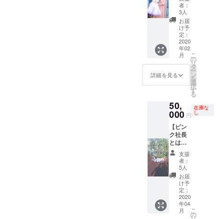
ト...♡】
当付
（同行
者：
コース
き・動
者分は
3人
お外
物園に
無しで
お届
デー
行く）
大丈夫
け予
ト・お
※現地集
定：
です）
家デー
2020
合現地
※同行者
年02
トのど
解散 ※
あり（2
こ
月
ちらか
各費用
の
時間）
リ
をお選
は、ご
タ
※リター
ー
びいた
支援者
ン
ンは、
詳細を見る
を
だけま
様・
選
2020年
択
す！ お
キャス
す
2月〜5
る
外デー
ト分の
月まで
50,
ト：CD
ご負担
ご対応
在庫な
ショッ
000
をお願
し
可能で
円
プとか
いいた
す！
【ピン
サンリ
しま
ク社長
オ
す。
とはし
ショッ
（同行
ご酒
プ等の
者分は
支援
場】
ウイン
無しで
者：
コース
ドウ
大丈夫
5人
教えた
ショッ
です）
お届
くない
ピング
※同行者
け予
けど、
又は
定：
あり（2
教え
2020
テーマ
時間）
年04
ちゃう...
パーク
※リター
こ
月
行きつ
お家
の
ンは、
リ