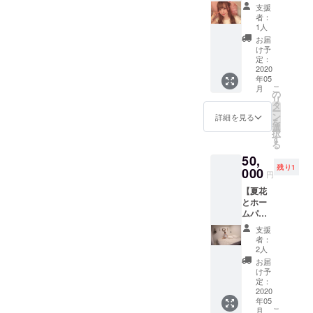
コース
は、ご
リター
支援
凛子と
支援者
ンは、
者：
海遊館
様・
2020年
1人
に行き
キャス
2月〜5
お届
鮫を観
ト分を
月まで
け予
る（鮫
ご負担
定：
ご対応
ツ
2020
下さい
可能で
年05
アー）
ませ。
す！
こ
月
・京都
（同行
の
リ
漫画
者分は
タ
ー
ミュー
無しで
ン
詳細を見る
を
ジアム
大丈夫
選
択
（おす
です）
す
る
すめマ
※現地集
50,
ンガを
合現地
残り1
読んだ
000
解散で
円
り展示
お願い
【夏花
を観た
いたし
とホー
り）中
ます。
ムパー
から一
※どちら
ティー
つお選
のプラ
支援
】コー
び下さ
ンも同
者：
ス ・
いま
行者あ
2人
ゲーム
せ！ ※
り（2時
お届
した
現地集
間） ※
け予
り、食
合現地
定：
リター
べた
2020
解散 ※
ンは、
年05
り、ゆ
海遊
2020年
こ
月