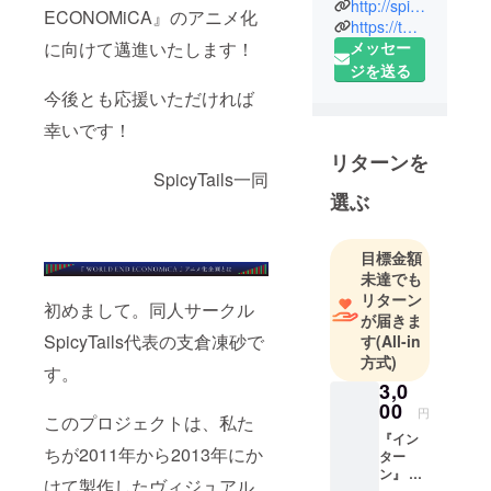
http://spicy-tails.net/
ECONOMiCA』のアニメ化
2011年より
https://twitter.com/spicytails
コミック
メッセー
に向けて邁進いたします！
マーケット
ジを送る
を中心に活
今後とも応援いただければ
動し、金融
幸いです！
をテーマに
リターンを
したヴィ
SpicyTails一同
ジュアルノ
選ぶ
ベル
『WORLD
目標金額
END
未達でも
ECONOMiC
リターン
初めまして。同人サークル
A』三部作、
が届きま
世界初長編
SpicyTails代表の支倉凍砂で
す
(All-in
VRアニメー
方式)
す。
ション
3,0
『Project
00
円
このプロジェクトは、私た
LUX』を制
『イン
ちが2011年から2013年にか
作。(どちら
ター
ン』 就
もsteamで買
けて製作したヴィジュアル
業体験