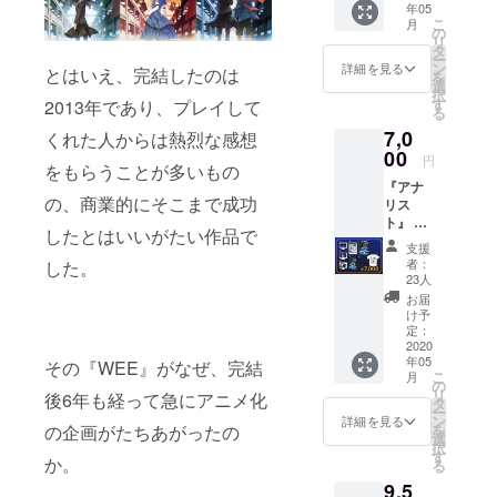
年05
識も経
す。 ・
こ
月
験もま
の
ＰＶ先
リ
だまだ
タ
行視聴
ー
です
ン
詳細を見る
権を
とはいえ、完結したのは
を
が、や
選
メール
択
る気だ
す
2013年であり、プレイして
でお送
る
けは誰
りしま
7,0
くれた人からは熱烈な感想
にも負
す。
00
けませ
円
をもらうことが多いもの
ん。
『アナ
『イン
の、商業的にそこまで成功
リス
ター
ト』 仕
ン』の
したとはいいがたい作品で
事にも
リター
支援
だいぶ
ンに加
者：
した。
慣れて
えて、
23人
きた
・過去
お届
頃。 そ
に頒布
け予
れと同
定：
した
時に、
2020
『WEE
年05
ビジネ
その『WEE』がなぜ、完結
』の短
こ
月
スの厳
の
編小説
リ
後6年も経って急にアニメ化
しさも
タ
類をま
ー
感じる
ン
とめて
詳細を見る
を
の企画がたちあがったの
場面も
選
電子化
択
多いの
す
したも
か。
る
では。
のをお
9,5
『ジュ
送りし