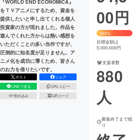
『WORLD END ECONOMiCA』
00
円
をＴＶアニメにするため、資金を
まちづくり・地域活性化
提供したいと申し出てくれる個人
投資家の方が現れました。作品を
CAMPFIRE for Social Good
CAMPFIRE Creation
384%
遊んでくれた方からは熱い感想を
CAMPFIREふるさと納税
machi-ya
コミュニティ
目標金額は
いただくことの多い当作ですが、
5,000,000円
圧倒的に知名度が足りません。ア
ニメ化を成功に導くため、皆さん
支援者数
880
のお力を借りたいです。
ポスト
シェア
LINEで送る
URLコピー
人
埋め込み
QRコード
募集終了まで残
り