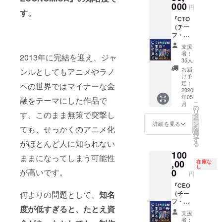
には、
000
ンをお
Steam
1~3 ・
円
（小）
す。
攻めと
送りし
キー
ＰＶ先
※公序良
『CTO
守りの
ます。
コード
行視聴
俗に反
（チー
バラン
・エン
episode
権 ・過
する名
フ・テ
スが取
ドロー
1~3 ・
去同人
前、１
クノロ
れた高
ルへの
ＰＶ先
誌短編
支援
０文字
ジー・
度な財
クレ
行視聴
者：
小説集
以上の
2013年に完結を迎え、ジャ
オフィ
務戦略
ジット
35人
権 ・過
（デジ
名前は
サー)/最
を立
を大き
去同人
お届
タル）
ンルとしてもアニメやラノ
お受け
高技術
案、提
くさせ
け予
誌短編
・パッ
できま
責任
言し、
定：
ていた
ベの世界ではマイナーな金
小説集
ケージ
せん。
者』 組
2020
実行し
だきま
（デジ
・アー
ご支援
年05
織の骨
ていく
融をテーマにした作品で
す。 ＜
タル）
トブッ
時に備
こ
月
格を形
ことが
の
リター
・パッ
ク ・Ｔ
考欄に
リ
す。このまま無策で突撃し
作るの
必要で
タ
ン＞ ・
ケージ
シャツ
希望す
ー
はあな
す。 重
ン
壁紙 ・
詳細を見る
・アー
（ワン
るお名
を
ても、せっかくのアニメ化
たで
大な責
選
ゲーム
トブッ
サイ
前を記
択
す。
任を持
す
本体
ク ・Ｔ
ズ） ・
がほとんど人に知られない
入して
る
『ＣＯ
つポジ
Steam
シャツ
キービ
くださ
100
Ｏ』の
ション
キー
（ワン
ままになってしまう可能性
ジュポ
い。
リター
,00
には、
在庫な
コード
サイ
スター
し
ンに加
それに
0
が高いです。
episode
ズ） ・
・解説
円
えて、
ふさわ
1~3 ・
キービ
本 ・マ
・『Ｗ
『CEO
しい報
ＰＶ先
ジュポ
ネーク
ＥＥ』
（チー
何よりの問題として、
知名
酬が与
行視聴
スター
リップ
の小説
フ・エ
えられ
権 ・過
・解説
・サイ
度が低すぎると、たとえ資
版3作
グゼク
るべき
去同人
本 ・マ
ンプリ
支援
品、原
ティ
でしょ
誌短編
ネーク
者：
ント色