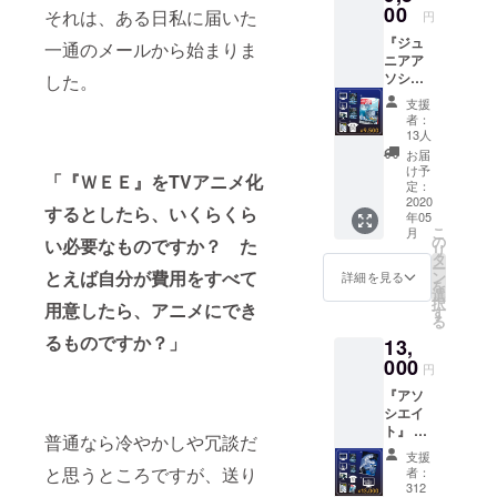
ニアア
00
ます。
それは、ある日私に届いた
円
ナリス
・キー
『ジュ
ト』の
一通のメールから始まりま
ビジュ
ニアア
リター
アルを
ソシエ
した。
ンに加
用いた
イト』
えて、
オリジ
支援
実力が
・ＰＶ
ナルポ
者：
つき、
を収め
13人
スター
仕事が
たオリ
をお送
お届
楽しい
ジナル
け予
りしま
「『ＷＥＥ』をTVアニメ化
時期。
DVD
定：
す。 ＜
企業の
2020
パッ
リター
するとしたら、いくらくら
年05
中核人
ケージ
ン＞ ・
こ
月
材とし
をお送
の
い必要なものですか？ た
壁紙 ・
リ
て、将
りしま
タ
ゲーム
ー
来を期
す。 ・
とえば自分が費用をすべて
ン
詳細を見る
本体
を
待され
オリジ
選
Steam
択
用意したら、アニメにでき
ていま
ナルＴ
す
キー
る
す。 後
シャツ
コード
るものですか？」
13,
輩の育
をお送
episode
成も考
000
りしま
1~3 ・
円
えなけ
す。
ＰＶ先
『アソ
ればい
(one
行視聴
シエイ
けませ
size fits
権 ・過
ト』 部
ん。
all) ＜リ
去同人
普通なら冷やかしや冗談だ
下や上
『アナ
ターン
誌短編
支援
司を上
リス
＞ ・壁
と思うところですが、送り
者：
小説集
手く
ト』の
紙 ・
312
（デジ