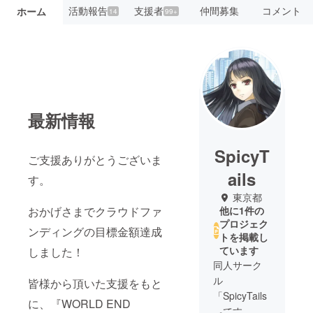
活動報告
支援者
仲間募集
コメント
ホーム
14
99+
最新情報
SpicyT
ご支援ありがとうございま
ails
す。
東京都
おかげさまでクラウドファ
他に1件の
プロジェク
ンディングの目標金額達成
トを掲載し
ています
しました！
同人サーク
ル
皆様から頂いた支援をもと
「SpicyTails
に、『WORLD END
」です。