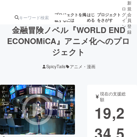
新
ロ
規
グ
会
プロジェクトを掲
はじ
プロジェクト
/
載するには
める
をさがす
イ
員
ン
登
金融冒険ノベル『WORLD END
録
ECONOMiCA』アニメ化へのプロ
ジェクト
人気のプロ
注目のリ
注目の新着プロ
募集終了が近いプ
もうすぐ公開
ジェクト
ターン
ジェクト
ロジェクト
されます
SpicyTails
アニメ・漫画
アート・写真
音楽
現在の支援総
テクノロジー・ガジェット
ゲーム・サ
額
19,2
映像・映画
書籍・雑誌
34,5
ビジネス・起業
チャレンジ