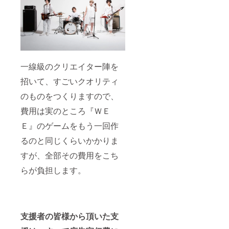
イル入
ロール
スター
利書 ・
り月面
のクレ
・解説
複製台
土地所
ジット
本 ・マ
本 ・
有権権
を特大
ネーク
ツーム
利書 ・
にさせ
リップ
ストー
複製台
ていた
・直筆
ン ・エ
本 ・
だきま
サイン
ンド
ツーム
す。 ＜
入り額
ロール
一線級のクリエイター陣を
ストー
リター
縁付き
クレ
ン ・直
ン＞ ・
アート
ジット
招いて、すごいクオリティ
筆サイ
壁紙 ・
グラフ
（大）
ン入り
ゲーム
・サイ
※公序良
のものをつくりますので、
『ＷＥ
本体
ンプリ
俗に反
Ｅ』関
Steam
ント色
費用は実のところ『ＷＥ
する名
連品一
キー
紙 ・オ
前、１
Ｅ』のゲームをもう一回作
式 ・エ
コード
リジナ
０文字
ンド
episode
ルファ
以上の
るのと同じくらいかかりま
ロール
1~3 ・
イル入
名前は
クレ
ＰＶ先
り月面
お受け
すが、全部その費用をこち
ジット
行視聴
土地所
できま
（大）
権 ・過
有権権
せん。
らが負担します。
※公序良
去同人
利書 ・
ご支援
俗に反
誌短編
声優さ
時に備
する名
小説集
ん直筆
考欄に
前、１
（デジ
サイン
希望す
０文字
タル）
入り複
るお名
支援者の皆様から頂いた支
以上の
・パッ
製台本
前を記
名前は
ケージ
・ツー
入して