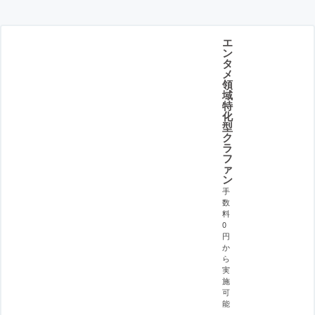
エ
ン
タ
メ
領
域
特
化
型
ク
ラ
フ
ァ
ン
手
数
料
0
円
か
ら
実
施
可
能
。