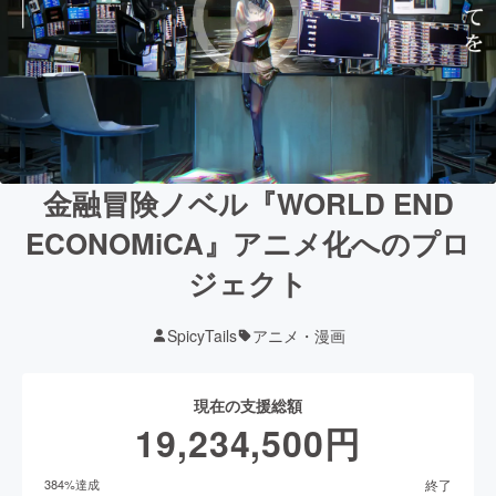
金融冒険ノベル『WORLD END
ECONOMiCA』アニメ化へのプロ
ジェクト
SpicyTails
アニメ・漫画
現在の支援総額
19,234,500
円
終了
384
%達成