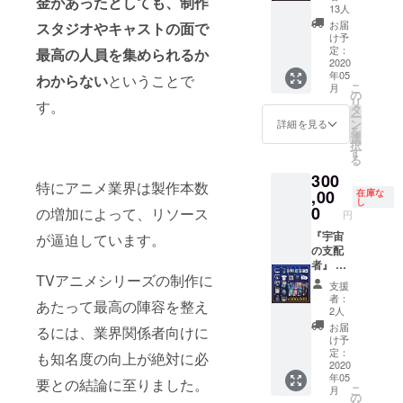
金があったとしても、制作
作ゲー
ブ・オ
う。
小説集
13人
リップ
紙 ・オ
ムパッ
フィ
『COO
（デジ
・直筆
お届
スタジオやキャストの面で
リジナ
ケージ
サー／
』のリ
タル）
け予
サイン
ルファ
１～
最高経
ターン
定：
・パッ
最高の人員を集められるか
入り額
イル入
３、コ
営責任
2020
に加
ケージ
縁付き
り月面
年05
ミケで
者）』
わからない
ということで
え、 ・
・アー
アート
土地所
こ
月
頒布し
経営の
『WEE
の
トブッ
グラフ
有権権
リ
す。
た公式
トップ
』にふ
タ
ク ・Ｔ
・サイ
利書 ・
ー
設定資
とし
さわし
ン
シャツ
詳細を見る
ンプリ
複製台
を
料集と
て、企
い投資
選
（ワン
ント色
本 ・エ
択
オリジ
業の舵
とお金
す
サイ
紙 ・オ
ンド
る
ナルサ
取りを
の話全
ズ） ・
リジナ
ロール
300
ウンド
任うあ
開の
キービ
ルファ
クレ
特にアニメ業界は製作本数
トラッ
なた。
,00
トーク
在庫な
ジュポ
イル入
ジット
し
クに支
今まで
イベン
0
スター
の増加によって、リソース
り月面
（中）
円
倉凍砂
のキャ
トにご
・解説
土地所
※公序良
の直筆
リアで
『宇宙
招待い
が逼迫しています。
本 ・マ
有権権
俗に反
サイン
得てき
の支配
たしま
ネーク
利書 ・
する名
を入れ
た経験
者』 投
す。
リップ
複製台
前、１
TVアニメシリーズの制作に
たもの
と人脈
資の世
2020年
・直筆
本 ・エ
０文字
支援
をお送
をフル
界に時
の春ご
サイン
ンド
者：
以上の
あたって最高の陣容を整え
りしま
に生か
折存在
ろを予
入り額
2人
ロール
名前は
す。 ＊
し、情
する、
定して
縁付き
クレ
お届
お受け
るには、業界関係者向けに
トーク
熱を持
すべて
いま
アート
け予
ジット
できま
イベン
ちつつ
を見通
す。開
定：
グラフ
（中）
も知名度の向上が絶対に必
せん。
トへの
も、常
す目を
2020
催地は
・サイ
※公序良
ご支援
年05
参加権
に冷静
持った
日本の
要との結論に至りました。
ンプリ
俗に反
時に備
こ
月
が含ま
な判断
賢人。
東京
の
ント色
する名
考欄に