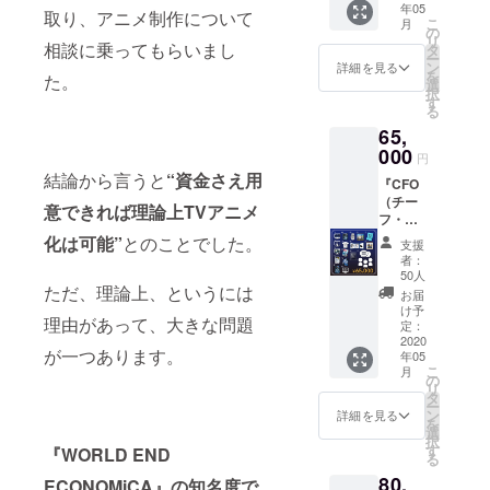
スター
年05
者)』
目指し
面の土
取り、アニメ制作について
小説集
・解説
こ
月
日々の
たい役
の
地所有
（デジ
本 ・エ
リ
業務の
相談に乗ってもらいまし
職で
タ
権をお
タル）
ンド
ー
全てを
す。
ン
送りし
詳細を見る
・パッ
ロール
を
た。
司る手
『Ｖ
選
ます。
ケージ
クレ
択
腕と規
Ｐ』の
す
・ま
・アー
ジット
る
律が求
リター
た、エ
トブッ
（小）
65,
められ
ンに加
ンド
ク ・Ｔ
※公序良
ます。
000
えて、
ロール
シャツ
円
俗に反
あなた
・支倉
へのク
（ワン
結論から言うと
“資金さえ用
する名
『CFO
は多く
凍砂の
レジッ
サイ
前、１
（チー
の人の
直筆サ
トを中
意できれば理論上TVアニメ
ズ） ・
０文字
フ・
手本と
イン入
くらい
キービ
以上の
フィナ
なる存
り、額
化は可能”
とのことでした。
の大き
ジュポ
支援
名前は
ンシャ
在で
縁付き
さにさ
者：
スター
お受け
ル・オ
す。
『WEE
50人
せてい
・解説
できま
フィ
ただ、理論上、というには
『Ｍ
』原作
ただき
お届
本 ・マ
せん。
サー／
Ｄ』の
ゲーム
け予
ます。
ネーク
ご支援
理由があって、大きな問題
最高財
リター
定：
アート
＜リ
リップ
時に備
務責任
2020
ンに加
グラフ
ターン
・サイ
が一つあります。
考欄に
年05
者）』
えて、
をお送
＞ ・壁
ンプリ
こ
希望す
月
投資を
・ファ
の
りしま
紙 ・
ント色
リ
るお名
通じ
ンディ
タ
す。 ＜
ゲーム
紙 ・複
ー
前を記
て、企
ングの
ン
リター
詳細を見る
本体
製台本
を
入して
業が成
成功を
選
ン＞ ・
Steam
・エン
択
くださ
長し続
祝う
す
壁紙 ・
『WORLD END
キー
ドロー
る
い。
けてい
ツーム
ゲーム
コード
ルクレ
80,
くため
ストー
ECONOMiCA』
の知名度で
本体
episode
ジット