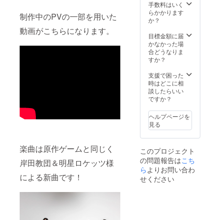
・パッ
Ｅ』の
ン＞ ・
・アー
手数料はいく
ご支援
ケージ
小説版3
壁紙 ・
トブッ
らかかります
時に備
制作中のPVの一部を用いた
・アー
作品、
ゲーム
ク ・Ｔ
か？
考欄に
トブッ
原作
本体
シャツ
希望す
動画がこちらになります。
ク ・Ｔ
ゲーム
Steam
・キー
目標金額に届
るお名
シャツ
パッ
キー
ビジュ
かなかった場
前を記
（ワン
ケージ
コード
ポス
合どうなりま
入して
サイ
１～
episode
ター ・
すか？
くださ
ズ） ・
３、コ
1~3 ・
解説本
い。
キービ
ミケで
ＰＶ先
・マ
支援で困った
ジュポ
頒布し
行視聴
ネーク
時はどこに相
スター
た公式
権 ・過
リップ
談したらいい
・解説
設定資
去同人
・直筆
ですか？
本 ・マ
料集と
誌短編
サイン
ネーク
オリジ
小説集
入り額
ヘルプページを
リップ
ナルサ
（デジ
縁付き
見る
・直筆
ウンド
タル）
アート
サイン
トラッ
・パッ
グラフ
入り額
クに支
ケージ
・サイ
楽曲は原作ゲームと同じく
このプロジェクト
縁付き
倉凍砂
・アー
ンプリ
の問題報告は
こち
アート
の直筆
トブッ
ント色
岸田教団＆明星ロケッツ様
グラフ
サイン
ク ・Ｔ
ら
よりお問い合わ
紙 ・オ
・サイ
を入れ
シャツ
による新曲です！
リジナ
せください
ンプリ
たもの
（ワン
ルファ
ント色
をお送
サイ
イル入
紙 ・オ
りしま
ズ） ・
り月面
リジナ
す。 ・
キービ
土地所
ルファ
エンド
ジュポ
有権権