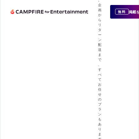
企
画
掲載
無料
か
ら
リ
タ
ー
ン
配
送
ま
で
、
す
べ
て
お
任
せ
の
プ
ラ
ン
も
あ
り
ま
す