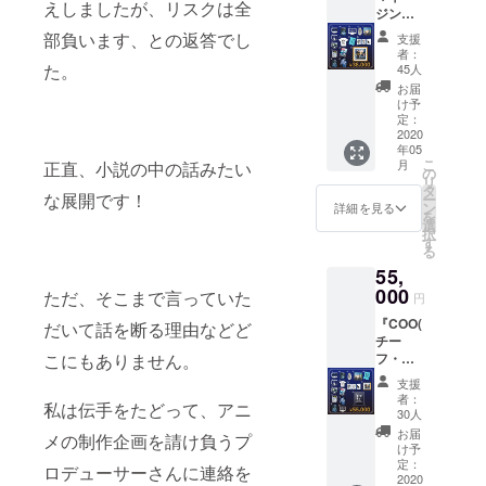
ン＞ ・
えしましたが、リスクは全
ジン
界全体
ます。
壁紙 ・
グ・
に影響
・支倉
部負います、との返答でし
ゲーム
支援
ディレ
を与え
凍砂サ
者：
本体
クター
るよう
た。
インプ
45人
Steam
／最高
な大き
リント
お届
キー
投資責
な成果
色紙を
け予
コード
任
を残せ
定：
お送り
episode
者）』
2020
ば、さ
します
1~3 ・
年05
投資を
らなる
・複製
ＰＶ先
こ
月
正直、小説の中の話みたい
通じ
出世の
の
台本を
行視聴
リ
て、業
道が開
タ
お送り
権 ・過
な展開です！
ー
界の大
けるこ
ン
しま
詳細を見る
去同人
を
規模な
とで
選
す。 ＜
誌短編
択
再編を
しょ
す
リター
小説集
る
仕掛け
う。
ン＞ ・
（デジ
55,
ること
『シニ
壁紙 ・
タル）
が出来
000
ア・ア
ゲーム
ただ、そこまで言っていた
円
・パッ
るポジ
ソシエ
本体
ケージ
『COO(
ション
だいて話を断る理由などど
イト』
Steam
・アー
チー
です。
のリ
キー
トブッ
フ・オ
こにもありません。
「世界
ターン
コード
ク ・Ｔ
ペレー
を変え
に加え
episode
支援
シャツ
ティン
たい」
て、 ・
1~3 ・
者：
（ワン
私は伝手をたどって、アニ
グ・オ
という
オリジ
30人
ＰＶ先
サイ
フィ
野望を
ナル
行視聴
お届
ズ） ・
メの制作企画を請け負うプ
サー／
持つ方
ファイ
け予
権 ・過
キービ
最高執
なら、
定：
ル入
去同人
ロデューサーさんに連絡を
ジュポ
行責任
2020
是非、
り、月
誌短編