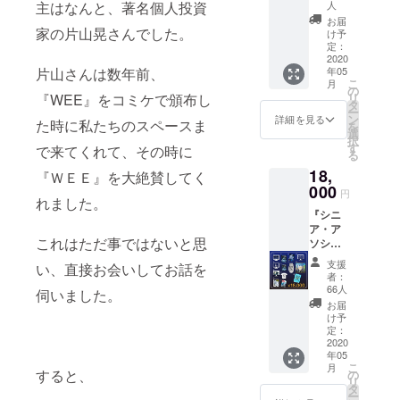
使っ
リター
人
主はなんと、著名個人投資
ゲーム
タル）
て、
ンに加
本体
お届
・キー
家の片山晃さんでした。
チーム
えて、
け予
Steam
ビジュ
で成果
定：
・アー
キー
ポス
2020
を上げ
トブッ
コード
ター
年05
片山さんは数年前、
ること
クをお
episode
こ
月
が求め
の
送りし
1~3 ・
リ
『WEE』をコミケで頒布し
られる
タ
ます。
ＰＶ先
ー
ポジ
ン
＜リ
詳細を見る
行視聴
た時に私たちのスペースま
を
ショ
選
ターン
権 ・過
択
ン。 顧
す
＞ ・壁
で来てくれて、その時に
去同人
る
客から
紙 ・
誌短編
18,
のプ
『ＷＥＥ』を大絶賛してく
ゲーム
小説集
000
レッ
本体
（デジ
円
れました。
シャー
Steam
タル）
『シニ
も強い
キー
・パッ
ア・ア
ので、
コード
ケージ
これはただ事ではないと思
ソシエ
自己管
episode
・キー
イト』
理も
1~3 ・
ビジュ
支援
い、直接お会いしてお話を
会社全
しっか
ＰＶ先
者：
ポス
体の利
りと。
66人
行視聴
ター ・
伺いました。
益を考
『ジュ
権 ・過
お届
Ｔシャ
えて動
ニアア
け予
去同人
ツ（ワ
くべき
定：
ソシエ
誌短編
ンサイ
ポジ
2020
イト』
小説集
ズ）
年05
ショ
のリ
（デジ
こ
月
ン。 時
すると、
の
ターン
タル）
リ
にはド
タ
に加え
・パッ
ー
ライな