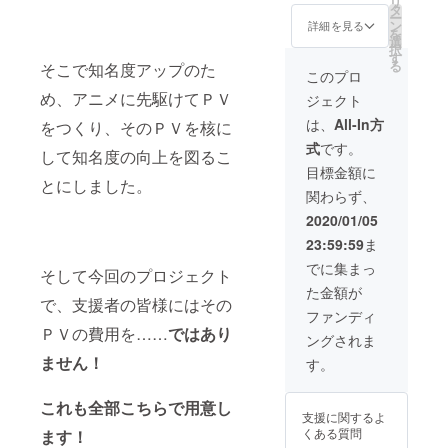
リ
れませ
で、最
それが
で、会
タ
紙 ・オ
前、１
希望す
ー
ん＊ ＊
高の結
あなた
場まで
ン
リジナ
詳細を見る
０文字
るお名
を
声優さ
果を出
です。
の交通
選
ルファ
以上の
前を記
択
ん直筆
し続け
宇宙の
費は支
す
イル入
名前は
入して
る
そこで知名度アップのた
サイン
ます。
支配者
援者様
り月面
このプロ
お受け
くださ
入り台
そんな
と呼ぶ
負担と
土地所
できま
い。
め、アニメに先駆けてＰＶ
ジェクト
本が含
エグゼ
にふさ
なりま
有権権
せん。
まれま
クティ
わしい
す。 ＜
利書 ・
は、
All-In方
ご支援
をつくり、そのＰＶを核に
せん＊
ブに相
でしょ
リター
複製台
時に備
式
です。
＜リ
応しい
う。
ン＞ ・
本 ・
して知名度の向上を図るこ
考欄に
ターン
報酬を
『CEO
壁紙 ・
ツーム
目標金額に
希望す
＞ ・壁
ご用意
』のリ
とにしました。
ゲーム
ストー
るお名
関わらず、
紙 ・
しまし
ターン
本体
ン ・エ
前を記
ゲーム
た。
に加え
Steam
ンド
2020/01/05
入して
本体
『CFO
て、 ・
キー
ロール
くださ
23:59:59
ま
Steam
』のリ
宇宙の
コード
クレ
い。
キー
ターン
支配者
episode
ジット
でに集まっ
そして今回のプロジェクト
コード
に加え
にふさ
1~3 ・
（大）
た金額が
episode
て、 ・
わしい
ＰＶ先
※公序良
で、支援者の皆様にはその
1~3 ・
声優さ
大きさ
行視聴
俗に反
ファンディ
ＰＶ先
ん直筆
のクレ
権 ・過
する名
ＰＶの費用を……
ではあり
ングされま
行視聴
サイン
ジット
去同人
前、１
権 ・過
入り複
をエン
誌短編
ません！
０文字
す。
去同人
製台本
ドロー
小説集
以上の
誌短編
をお送
ルに記
（デジ
名前は
これも全部こちらで用意し
小説集
りしま
載しま
タル）
お受け
支援に関するよ
（デジ
す。 ・
す。 ＜
・パッ
できま
くある質問
ます！
タル）
『ＷＥ
リター
ケージ
せん。