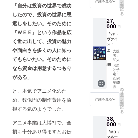
ン
て、 ・
詳細を見る
ケージ
を
「自分は投資の世界で成功
判断も
選
『ＷＥ
・アー
択
必要と
す
Ｅ』に
トブッ
る
したので、投資の世界に恩
なり、
ついて
ク ・Ｔ
27,
プレッ
原作者
シャツ
返しをしたい。そのために
シャー
000
の解説
（ワン
円
を感じ
が載っ
サイ
『ＷＥＥ』という作品を広
『VP（
る場面
た解説
ズ） ・
ヴァイ
も多い
く世に出して、投資の魅力
本をお
キービ
ス・プ
でしょ
送りし
ジュポ
レジデ
うが、
や面白さを多くの人に知っ
ます。
スター
支援
ン
その
特別ゲ
者：
てもらいたい。そのために
ト）』
分、報
52人
ストと
多額の
酬もう
の対談
お届
なら資金は用意するつもり
報酬と
なぎ登
け予
も収録
引き換
りで
定：
予定。
がある」
えに、
2020
す。
・あな
年05
大きな
『アソ
たのお
こ
月
責任を
シエイ
の
名前を
と、本気でアニメ化のた
リ
負うポ
ト』の
タ
ＰＶの
ー
ジショ
リター
ン
め、数億円の制作費用を負
詳細を見る
エンド
を
ンで
ンに加
選
ロール
択
す。 と
担する気のようでした。
えて、
す
に入れ
る
はい
・オリ
させて
38,
え、こ
ジナル
いただ
アニメ事業は大博打で、全
こで自
000
マネー
きま
円
社のみ
クリッ
す。 ＜
損も十分あり得ますとお伝
『MD（
なら
プをお
リター
マネー
ず、業
送りし