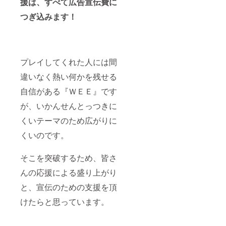
援は、すべて広告宣伝費に
お受け
・アー
ムス
くださ
できま
トブッ
トーン
い。 ・
つぎ込みます！
せん。
ク ・Ｔ
・直筆
トーク
ご支援
シャツ
サイン
イベン
時に備
（ワン
入り
トご招
考欄に
サイ
『ＷＥ
待
希望す
ズ） ・
Ｅ』関
るお名
キービ
連品一
プレイしてくれた人には間
前を記
ジュポ
式 ・
違いなく熱い何かを残せる
入して
スター
トーク
くださ
・解説
イベン
自信がある『ＷＥＥ』です
い。
本 ・マ
トにご
ネーク
招待 ・
が、いかんせんとっつきに
リップ
エンド
・直筆
ロール
くいテーマのため広がりに
サイン
クレ
入り額
ジット
くいのです。
縁付き
（超特
アート
大） ※
グラフ
公序良
そこを突破するため、皆さ
・サイ
俗に反
んの応援による盛り上がり
ンプリ
する名
ント色
前、１
と、宣伝のための支援を頂
紙 ・オ
０文字
リジナ
以上の
けたらと思っています。
ルファ
名前は
イル入
お受け
り月面
できま