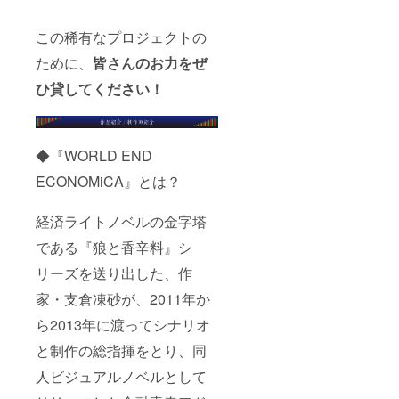
土地所
せん。
有権権
ご支援
利書 ・
時に備
この稀有なプロジェクトの
声優さ
考欄に
ために、
皆さんのお力をぜ
ん直筆
希望す
サイン
るお名
ひ貸してください！
入り複
前を記
製台本
入して
・ツー
くださ
ムス
い。
トーン
◆『WORLD END
・直筆
サイン
ECONOMiCA』とは？
入り
『ＷＥ
経済ライトノベルの金字塔
Ｅ』関
連品一
である『狼と香辛料』シ
式 ・
トーク
リーズを送り出した、作
イベン
トにご
家・支倉凍砂が、2011年か
招待 ・
エンド
ら2013年に渡ってシナリオ
ロール
クレ
と制作の総指揮をとり、同
ジット
人ビジュアルノベルとして
（特
大） ※