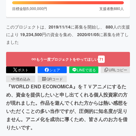
目標金額
5,000,000
円
支援者数
880
人
このプロジェクトは、
2019/11/14
に募集を開始し、
880
人の支援
により
19,234,500
円の資金を集め、
2020/01/05
に募集を終了し
ました
もう一度プロジェクトをやってほしい
71
ポスト
シェア
LINEで送る
URLコピー
埋め込み
QRコード
『WORLD END ECONOMiCA』をＴＶアニメにするた
め、資金を提供したいと申し出てくれる個人投資家の方
が現れました。作品を遊んでくれた方からは熱い感想を
いただくことの多い当作ですが、圧倒的に知名度が足り
ません。アニメ化を成功に導くため、皆さんのお力を借
りたいです。