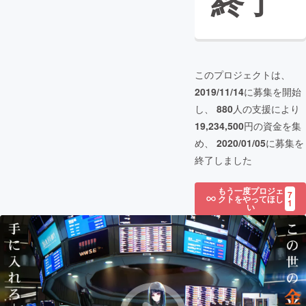
終了
このプロジェクトは、
2019/11/14
に募集を開始
し、
880
人の支援により
19,234,500
円の資金を集
め、
2020/01/05
に募集を
終了しました
もう一度プロジェ
7
クトをやってほし
1
い