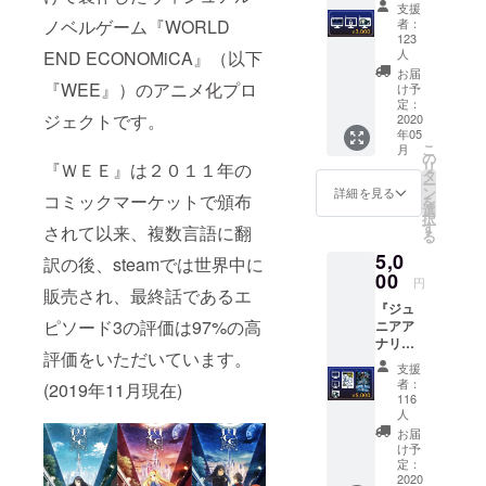
支援
は、自
者：
ノベルゲーム『WORLD
分の今
123
後の
人
END ECONOMiCA』（以下
キャリ
お届
アプラ
『WEE』）のアニメ化プロ
け予
ンを考
定：
ジェクトです。
2020
える上
年05
で、と
こ
月
ても大
の
リ
『ＷＥＥ』は２０１１年の
切なこ
タ
ー
とで
ン
詳細を見る
コミックマーケットで頒布
を
す。 ・
選
択
オリジ
す
されて以来、複数言語に翻
る
ナルＰ
5,0
Ｃ用壁
訳の後、steamでは世界中に
00
紙をお
円
販売され、最終話であるエ
送りし
『ジュ
ます。
ピソード3の評価は97%の高
ニアア
・
ナリス
steam
評価をいただいています。
ト』 社
用ゲー
支援
会人と
ムＤＬ
者：
(2019年11月現在)
して
キーを
116
キャリ
人
１～３
アを歩
エピ
お届
み始め
け予
ソード
たあな
定：
分お送
2020
た。 知
りしま