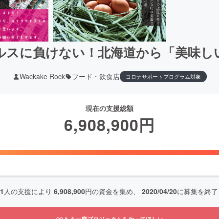
ルスに負けない！北海道から「美味し
Wackake Rock
フード・飲食店
コロナサポートプログラム対象
現在の支援総額
6,908,900
円
31
人の支援により
6,908,900
円の資金を集め、
2020/04/20
に募集を終了