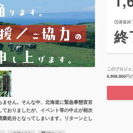
1,
募集終
CAMPFIRE for Social Good
CAMPFIRE Creation
終
CAMPFIREふるさと納税
machi-ya
コミュニティ
このプロジェ
6,908,900
円
ちません。そんな中、北海道に緊急事態宣言
しておりましたが、イベント等の中止が相次
廃棄処分となってしまいます。リターンとし