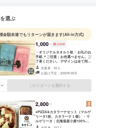
を選ぶ
標金額未達でもリターンが届きます
(All-in方式)
1,000
円
残り
268
・オリジナルタオル１枚 ・お礼のお
手紙 ＊ご注意；お色選べません。ご
了承ください。 デザインは全て同じ
です。
支援者：32人
お届け予定：2020年05月
このリターンを選択する
る
2,800
円
●PIZZA&カタラーナセット（マルゲ
リータ1枚、カタラーナ１個） ・マ
ルゲリータ；北海道産小麦100%、
当店オリジナルでとてもシンプルな
支援者：237人