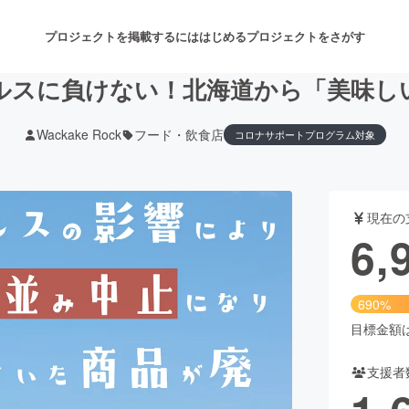
プロジェクトを掲載するには
はじめる
プロジェクトをさがす
ルスに負けない！北海道から「美味し
Wackake Rock
フード・飲食店
コロナサポートプログラム対象
注目のリターン
注目の新着プロジェクト
募集終了が近いプロジェクト
も
現在の
音楽
舞台・パフォーマンス
6,
ゲーム・サービス開発
フード・飲食店
690%
書籍・雑誌出版
アニメ・漫画
目標金額は1
支援者
チャレンジ
ビューティー・ヘルスケ