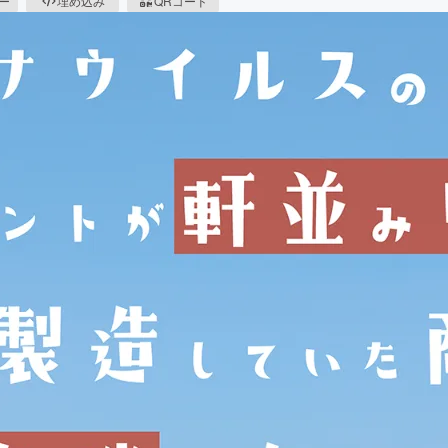
ピー
埋め込み
QRコード