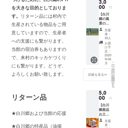
3,0
民宿さ
ために
揚げ、
卒、ご
んのお
ご用意
00
甘露
支援の
を大きな目的としておりま
円
役に少
したリ
煮、小
ほど、
【白川
しでも
ターン
鉢、ご
す。
リターン品には村内で
よろし
郷の風
立ちた
です。
飯、お
くお願
景の御
生産されている物品をご用
いとの
【A5等
味噌
い致し
礼状を
想い
級の飛
汁、漬
ま
支援
意していますので、生産者
お送り
で、こ
騨牛 +
物） ※
す！）
者：
致しま
のリ
白川郷
ご招待
35人
●白川郷
への支援にも繋がります。
す】 日
ターン
ご飯う
券は贈
結おこ
お届
本の原
を作成
まうま
答用と
け予
し1箱
当館の宿泊券もありますの
風景と
しまし
セット
定：
しても
（10個
呼ばれ
2020
た。 合
+ 白川
お使い
で、来村のキッカケづくり
入
年06
る白川
掌造り
郷の風
頂けま
り）、
こ
月
郷の合
民宿で
景の御
にも繋がります。どうぞ、
の
す。 ※
今治産
リ
掌集落
白川郷
礼状を
タ
有効期
ミニハ
ー
よろしくお願い致します。
の風景
の文化
お送り
ン
限は2年
詳細を見る
ンカチ2
を
のハガ
に触れ
しま
選
間とな
枚、白
択
キに、
なが
す】 人
す
りま
川郷ク
る
お世話
ら、昔
気の飛
す。 ※
リア
5,0
になっ
話の世
騨牛の
家族だ
ファイ
リターン品
た感謝
00
界にタ
なかで
けで営
ル2枚、
円
の気持
イムス
も最高
まれて
米の
【白川
ちをし
リップ
ランク
いるお
らーめ
郷産品
たため
体験を
のA5等
店です
ん1袋 ※
★白川郷および当館の応援
お土産
て、御
味わっ
級品を
ので、
発送は
セット
礼状を
てみて
メイン
ご利用
国内の
支援
+ 白川
お送り
はいか
に、白
の際は
者：
★白川郷の特産品（油揚
みとな
郷の風