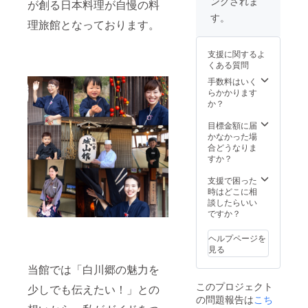
ングされま
館主と
る見学
が創る日本料理が自慢の料
い頂け
す。
ゆっく
可能な
ます。
す。
理旅館となっております。
り飲み
合掌造
※有効期
語らい
り家屋
限は1年
合いま
の見学
間とな
支援に関するよ
す。 ※
をガイ
りま
くある質問
宿泊ご
ド付き
す。 ※
招待券
でご案
湧き水
手数料はいく
は贈答
内。さ
のお土
らかかります
用とし
らには
産は20
か？
てもお
白川郷
リット
使い頂
産品の
ルが上
目標金額に届
けま
お土産
限とな
かなかった場
す。 ※
付きで
りま
合どうなりま
語りBar
す。
す。 ※
すか？
は館主
ゆっく
当館の
の体調
りまっ
バスト
支援で困った
管理も
たりと
イレ付
時はどこに相
あるた
した時
きのお
談したらいい
め1時間
間をお
部屋
ですか？
となり
過ごし
「白
ます。
下さ
山」に
ヘルプページを
その1時
い。 ※
は使用
見る
間は飲
宿泊ご
不可と
み放題
招待券
なりま
当館では「白川郷の魅力を
です。
は贈答
す。 ※
このプロジェクト
少しでも伝えたい！」との
※状況に
用とし
祝日や
の問題報告は
こち
よって
てもお
G.W.や