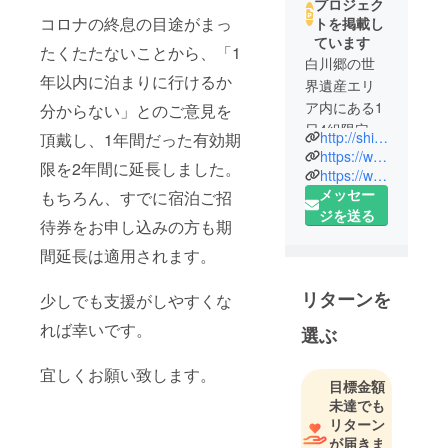
プロジェク
コロナの終息の目途がまっ
トを掲載し
ています
たくたたないことから、「1
白川郷の世
年以内に泊まりに行けるか
界遺産エリ
ア内にある1
分からない」とのご意見を
日4組限定の
http://shiroyamakan.jp/
頂戴し、1年間だった有効期
宿。明治時
https://www.facebook.com/shiroyamakan/
限を2年間に延長しました。
代に建てら
https://www.instagram.com/feel_shirakawago/
メッセー
れた建物
もちろん、すでに宿泊ご招
ジを送る
は、国重要
待券をお申し込みの方も期
伝統的建造
間延長は適用されます。
物に選定。4
代目館主、
リターンを
少しでも支援がしやすくな
松古卓也が
創る繊細な
れば幸いです。
選ぶ
料理と、家
族ならでは
宜しくお願い致します。
目標金額
の温かなお
未達でも
もてなしで
リターン
全国・世界
が届きま