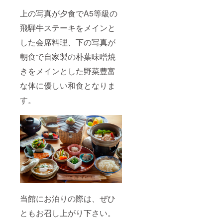
makan
にご連
@gmail
絡下さ
上の写真が夕食でA5等級の
.com ま
い。
で気軽
飛騨牛ステーキをメインと
にご連
した会席料理、下の写真が
絡下さ
い。
朝食で自家製の朴葉味噌焼
きをメインとした野菜豊富
な体に優しい和食となりま
す。
当館にお泊りの際は、ぜひ
ともお召し上がり下さい。