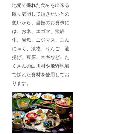
などの
なりま
せは、
地元で採れた食材を出来る
繁忙期
す。 ※
shiroya
は使用
宿泊チ
makan
限り堪能して頂きたいとの
不可と
ケット
@gmail
なりま
などは
.com ま
想いから、当館のお食事に
す。 ※
届きま
で気軽
宿泊チ
せん。
にご連
は、お米、エゴマ、飛騨
ケット
予約方
絡下さ
牛、岩魚、ニジマス、こん
などは
法につ
い。
届きま
いては
にゃく、漬物、りんご、油
せん。
後日
予約方
メール
揚げ、豆腐、ネギなど、た
法につ
にて送
いては
らせて
くさんの白川村や飛騨地域
後日
頂きま
メール
す。 ※
で採れた食材を使用してお
にて送
リター
らせて
ンや宿
ります。
頂きま
泊につ
す。 ※
いての
リター
質問・
ンや宿
お問合
泊につ
せは、
いての
shiroya
質問・
makan
お問合
@gmail
せは、
.com ま
shiroya
で気軽