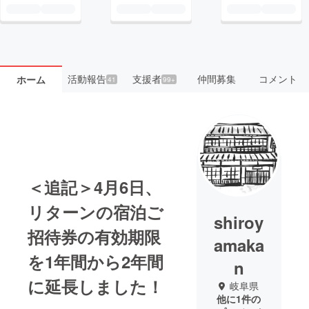
活動報告
支援者
仲間募集
コメント
ホーム
41
99+
＜追記＞4月6日、
リターンの宿泊ご
shiroy
招待券の有効期限
amaka
を1年間から2年間
n
に延長しました！
岐阜県
他に1件の