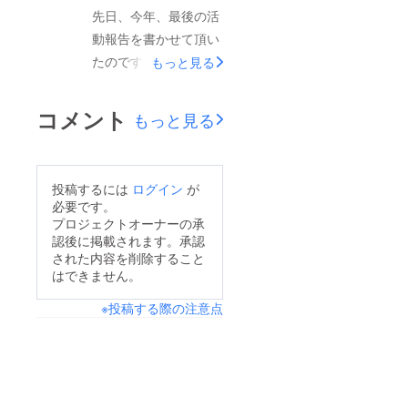
に今、挑戦していま
先日、今年、最後の活
す。このプロジェクト
動報告を書かせて頂い
の経緯や想いは、こち
たのですが、工事の日
もっと見る
らに全て書かせて頂き
程調整でずっと遅れて
ましたので、ご覧いた
いた、来年4月から8月
コメント
だければ幸いです。
もっと見る
までの予約受付をなん
https://camp-
とか年内に開始できま
fire.jp/projects/view/25
したので、また、ご連
0032皆々様には昨年
投稿するには
ログイン
が
絡させて頂きます。特
必要です。
もたくさんのご支援を
に、当館のプロジェク
プロジェクトオーナーの承
いただきましたので、
認後に掲載されます。承認
トで、宿泊券をお持ち
「またよろしくお願い
された内容を削除すること
の方に必要な情報だと
はできません。
します！」なんて、と
思いましたので、とり
ても言えませんが、ひ
※投稿する際の注意点
いそぎのご連絡でし
とりでも多くの方にこ
た。ご予約はこちらか
のプロジェクトのこと
ら可能となります。
が伝われば、との想い
https://reserve.489ban
で書かせて頂きまし
.net/client/shiroyamak