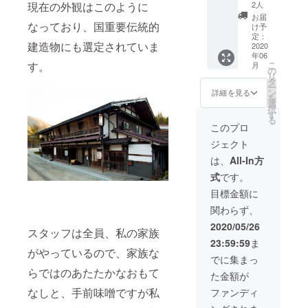
ンとし
4食付き
でおも
、 ※飛
2人
現在の外観はこのように
から5日
た会席
プラン
てなし
騨牛の
以内に
お届
料理、
ご招待
なっており、国重要伝統的
致しま
写真は
け予
必ずご
朝は郷
券 + 合
す。 さ
定：
イメー
賞味下
建造物にも選定されていま
土料理
掌造り
2020
らに当
ジで
さい。
年06
の朴葉
家屋の
館で湧
す。部
※生産状
こ
す。
月
味噌焼
案内ガ
く湧き
の
位に
況に
リ
きをメ
イド付
水を
タ
よって
よって
ー
インに
き + 白
ペット
ン
枚数は
詳細を見る
内容が
を
地元豆
川郷産
ボトル
選
変更に
変更に
択
腐の湯
品お土
に入れ
す
なりま
なる場
る
豆腐な
産セッ
てお好
す。 ※
このプロ
合があ
ど体に
ト + 白
きなだ
生産状
りま
ジェクト
優しい
川郷の
けお土
況に
す。 ※
朝食で
風景の
産にお
よって
は、
All-In方
生もの
す。城
御礼
つけい
内容が
が含ま
式
です。
山館
状】 白
たしま
変更に
れるた
ファミ
川郷
す。
なる場
目標金額に
め発送
リーが
ゆっく
(ペット
合があ
は国内
関わらず、
皆さん
りたっ
ボトル
りま
のみと
を笑顔
ぷりと
もご用
す。 ※
2020/05/26
なりま
スタッフは全員、私の家族
でおも
ご堪能
意しま
生もの
す。
23:59:59
ま
てなし
頂くに
す) ※宿
が含ま
がやっているので、家族な
致しま
は2連泊
泊ご招
れるた
でに集まっ
す。夕
がおす
待券は
め発送
らではのあたたかなおもて
た金額が
食後、
すめで
贈答用
は国内
「語り
す。村
として
のみと
なしと、手前味噌ですが私
ファンディ
Bar」で
内にあ
もお使
なりま