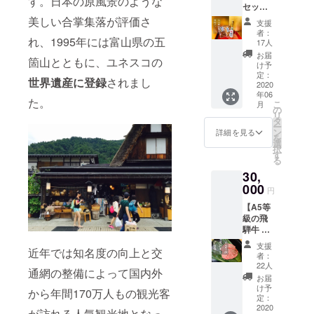
す。日本の原風景のような
民宿で
況に
セット
トしま
さなピ
す。
すの
よって
+ 白川
した。
美しい合掌集落が評価さ
ンバッ
支援
で、希
内容が
郷の風
当館で
ジで
者：
望日や
変更に
れ、1995年には富山県の五
景の御
湧く湧
す。 ※
17人
希望施
なる場
礼状を
き水も
お1人で
お届
設に添
合があ
箇山とともに、ユネスコの
お送り
入って
何口で
け予
えない
りま
しま
いま
定：
もご支
世界遺産に登録
されまし
場合が
す。 ※
す】 白
2020
す。白
援頂け
ござい
生もの
年06
川郷で
川郷の
ます。
た。
ます。
が含ま
こ
月
生まれ
美味し
の
何卒、
れるた
リ
たお酒
さをご
タ
ご理解
め発送
ー
と白川
自宅で
ン
詳細を見る
のほ
は国内
を
郷で作
お楽し
選
ど、お
のみと
択
られた
み下さ
す
願い致
なりま
る
牛ホル
い。 ●
しま
す。 こ
30,
モン、
白川郷
す。 ※
れ以上
けい
000
産コシ
円
宿泊チ
のご支
ちゃん
ヒカリ5
ケット
援をご
【A5等
のセッ
合、蟻
などは
希望の
級の飛
トで
原のお
届きま
方は
騨牛 +
す。ご
ばちゃ
せん。
メール
白川郷
自宅で
んの古
支援
予約方
にてご
近年では知名度の向上と交
ご飯う
の晩酌
代米1
者：
法につ
相談下
まうま
にピッ
袋、宮
22人
いては
さい。
通網の整備によって国内外
セット
タリ。
部豆腐
お届
後日
shiroya
+ 白川
牛ホル
さんの
け予
から年間170万人もの観光客
メール
makan
郷の風
モンや
定：
油揚げ2
にて送
@gmail
景の御
2020
けい
袋、白
が訪れる人気観光地となっ