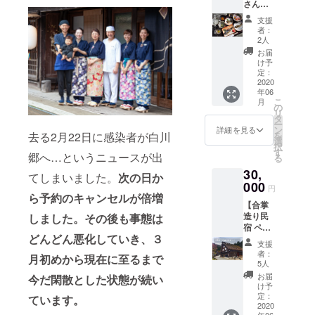
さんの
り致し
「ます
ます。
支援
園定
「白川
者：
食」ペ
郷の魅
2人
アご招
力を世
お届
待券+
界中の
け予
白川郷
人に発
定：
の風景
2020
信す
年06
の御礼
る」と
こ
月
状】 白
いうコ
の
リ
川郷の
ンセプ
タ
ー
世界遺
トのも
ン
詳細を見る
を
去る2月22日に感染者が白川
産エリ
と、心
選
択
ア内に
を込め
す
郷へ…というニュースが出
る
ある文
て作ら
30,
助さん
れた商
てしまいました。
次の日か
は湧水
000
品たち
円
を利用
です。
ら予約のキャンセルが倍増
【合掌
して育
白川郷
造り民
しました。その後も事態は
てた鮮
の美味
宿 ペア
度抜群
しいお
どんどん悪化していき、３
一泊二
の川魚
米で作
支援
食付き
を味わ
られ
者：
月初めから現在に至るまで
宿泊ご
える合
た、昔
5人
招待券
掌造り
懐かし
お届
今だ閑散とした状態が続い
+ 白川
民家の
いポン
け予
郷の風
お食事
定：
菓子
ています。
景の御
2020
処で
や、米
年06