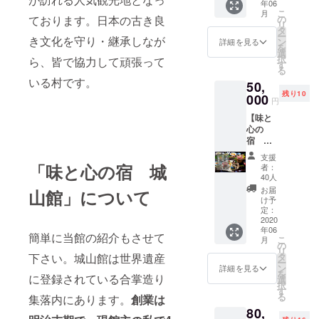
らせて
.com
年06
礼状を
ちゃん
川郷の
こ
頂きま
月
お送り
はご飯
の
ております。日本の古き良
おばあ
リ
す。 ※
しま
のおか
タ
ちゃん
ー
リター
す】 人
き文化を守り・継承しなが
ずにも
ン
の漬物1
詳細を見る
を
ンや宿
気の飛
最高で
選
袋、城
択
泊につ
ら、皆で協力して頑張って
騨牛の
す。 ●
す
山館の
る
いての
なかで
純米吟
自家製
いる村です。
質問・
50,
も最高
醸・結
味噌1
お問合
残り10
ランク
000
心（ゆ
本、白
円
せは、
のA5等
いごこ
川郷の
shiroya
【味と
級品を
ろ）1本
湧き水
makan
心の
メイン
（200m
500ml
@gmail
宿 城
に、白
l）、飛
、 ※生
.com ま
山館
川郷産
騨牛食
産状況
支援
で気軽
ペア一
品をセ
べ処て
「味と心の宿 城
によっ
者：
にご連
泊二食
レクト
んから
40人
て内容
絡下さ
付き飛
してお
さんの
が変更
お届
山館」について
い。
騨牛ス
送り致
牛ホル
け予
になる
テーキ
しま
定：
モン1
場合が
会席プ
2020
す。ご
袋、飛
ありま
年06
ランご
自宅に
騨牛食
す。 ※
簡単に当館の紹介もさせて
こ
月
招待券
いなが
の
べ処て
生もの
リ
+ 湧き
ら、最
タ
下さい。城山館は世界遺産
んから
が含ま
ー
水を好
高の贅
ン
さんの
詳細を見る
れるた
を
きなだ
に登録されている合掌造り
沢を堪
選
けい
め発送
択
けお土
能でき
す
ちゃん1
は国内
る
集落内にあります。
創業は
産に +
ます。
袋
のみと
80,
白川郷
●飛騨牛
※「けい
なりま