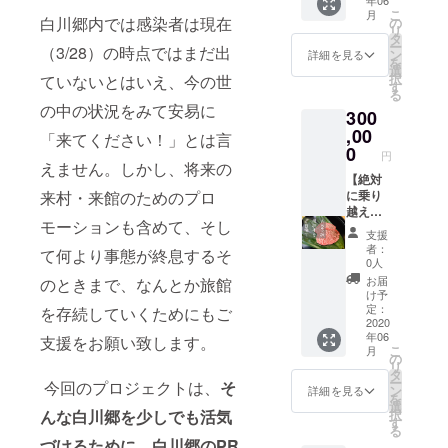
礼状】
す。そ
のらー
こ
月
家族で
ちらの
白川郷内では感染者は現在
の
めんも
リ
営まれ
人気メ
タ
入って
ー
（3/28）の時点ではまだ出
てお
ニュー
ン
いま
詳細を見る
を
り、な
「ます
選
す。
択
ていないとはいえ、今の世
おか
園定
す
（大溝
る
つ、家
食」を
さんが
の中の状況をみて安易に
300
族内に
味わえ
立ち上
外に働
,00
るペア
げた会
「来てください！」とは言
きに出
ご招待
0
社「笑
円
ている
券で
えません。しかし、将来の
顔屋」
方がい
【絶対
す。白
さん
ない合
に乗り
来村・来館のためのプロ
川郷で
も、こ
掌造り
越え
育った
のコロ
モーションも含めて、そし
民宿さ
ろ！！
新鮮な
ナの影
支援
んも、
城山館
川魚料
響で非
者：
て何より事態が終息するそ
当館と
スー
理を堪
常に厳
0人
同様に
パー応
能でき
しい状
お届
のときまで、なんとか旅館
より一
援プラ
ます。
況に
け予
層苦し
ン】
（お品
定：
陥って
を存続していくためにもご
い状況
「とに
2020
書き：
いるた
年06
になっ
かく城
支援をお願い致します。
イワナ
め、急
こ
月
ており
山館を
の塩焼
の
遽今回
リ
ます。
応援し
き、ニ
タ
のリ
ー
今回のプロジェクトは、
そ
同じよ
た
ジマス
ン
ターン
詳細を見る
を
うに苦
い！！
の刺
選
を作成
択
んな白川郷を少しでも活気
しまれ
」とい
身、小
す
しまし
る
ている
う方の
魚の唐
た。何
づけるために、白川郷のPR