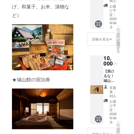
致しま
がで
川郷産
90人
事前に
りま
景の御
す。事
しょう
品をセ
げ、和菓子、お米、漬物な
お電話
お届
す。
礼状を
態が終
か？ ※
レクト
け予
でご確
送りま
ど）
息しま
定：
対象民
してお
認・ご
す】 白
2020
した
宿：民
送り致
予約し
年06
川郷で
ら、ぜ
宿ふる
しま
てご来
こ
月
作られ
ひ白川
の
さと、
す。ご
店され
リ
た「白
郷に遊
タ
合掌乃
自宅に
ること
ー
川郷産
びにい
ン
宿 孫
いなが
詳細を見る
をおス
を
品」の
らして
選
右ェ
ら、最
スメし
択
お土産
くださ
す
門、合
高の贅
ます。
る
セット
い。湧
掌の宿
沢を堪
※ご招待
10,
と白川
き水で
よき
能でき
チケッ
郷の風
000
淹れた
ち、民
ます。
トなど
円
景の御
珈琲を
宿 幸エ
●飛騨牛
は届き
【負け
礼状を
ご用意
門 の4
A5等級
ませ
るな！
お送り
してお
施設
5,000円
ん。ご
★城山館の宿泊券
城山館
致しま
ります
（状況
相当、
利用方
応援プ
す。手
ので、
により
白川郷
法につ
支援
ラン】
作りの
来村の
変更に
産コシ
者：
いては
「何も
優しい
際はぜ
33人
なる場
ヒカリ5
後日
いらな
味をお
ひ城山
合があ
合、蟻
お届
メール
いか
家で堪
館にお
け予
りま
原のお
にて送
ら、と
能して
定：
声がけ
す） ※
ばちゃ
らせて
にかく
2020
下さ
下さい
宿泊ご
んの古
頂きま
年06
城山館
い。 ●
ませ。
招待券
代米1
す。
こ
月
を応援
白川郷
の
は贈答
袋、宮
リ
する
のおば
タ
用とし
部豆腐
ー
よ！」
あちゃ