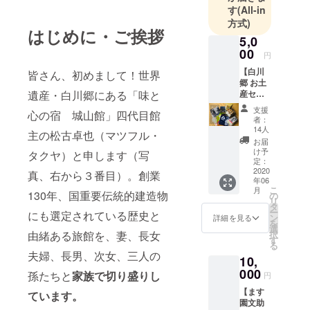
中にリピー
す
(All-in
方式)
ターをも
はじめに・ご挨拶
つ。どこか
5,0
00
懐かしくて
円
温かい、ま
【白川
皆さん、初めまして！世界
郷 お土
るで故郷に
産セッ
遺産・白川郷にある「味と
帰ったよう
ト + 白
支援
心の宿 城山館」四代目館
な気持ちに
川郷の
者：
風景の
なれる宿で
14人
主の松古卓也（マツフル・
御礼状
お届
す。
をお送
け予
タクヤ）と申します（写
りしま
定：
す】 白
2020
真、右から３番目）。創業
年06
川郷で
こ
月
生まれ
130年、国重要伝統的建造物
の
リ
育った
タ
ー
にも選定されている歴史と
大溝さ
ン
詳細を見る
を
んが手
選
択
由緒ある旅館を、妻、長女
がけ
す
る
た、お
夫婦、長男、次女、三人の
10,
土産品
の数々
000
孫たちと
家族で切り盛りし
円
をセッ
【ます
トにし
ています。
園文助
てお送