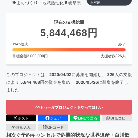
まちづくり・地域活性化
岐阜県
ム対象
現在の支援総額
5,844,468
円
終了
194
%達成
目標金額
3,000,000
円
支援者数
326
人
このプロジェクトは、
2020/04/02
に募集を開始し、
326
人の支援
により
5,844,468
円の資金を集め、
2020/05/26
に募集を終了し
ました
もう一度プロジェクトをやってほしい
ポスト
シェア
LINEで送る
URLコピー
埋め込み
QRコード
相次ぐ予約キャンセルで危機的状況な世界遺産・白川郷