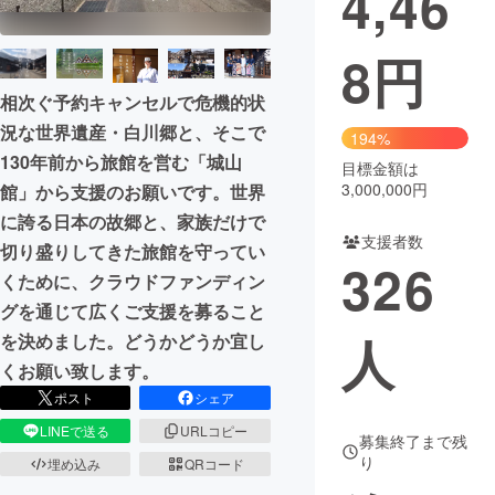
4,46
まちづくり・地域活性化
8
円
相次ぐ予約キャンセルで危機的状
CAMPFIRE for Social Good
CAMPFIRE Creation
況な世界遺産・白川郷と、そこで
194%
CAMPFIREふるさと納税
machi-ya
コミュニティ
130年前から旅館を営む「城山
目標金額は
3,000,000円
館」から支援のお願いです。世界
に誇る日本の故郷と、家族だけで
支援者数
切り盛りしてきた旅館を守ってい
326
くために、クラウドファンディン
グを通じて広くご支援を募ること
人
を決めました。どうかどうか宜し
くお願い致します。
ポスト
シェア
LINEで送る
URLコピー
募集終了まで残
り
埋め込み
QRコード