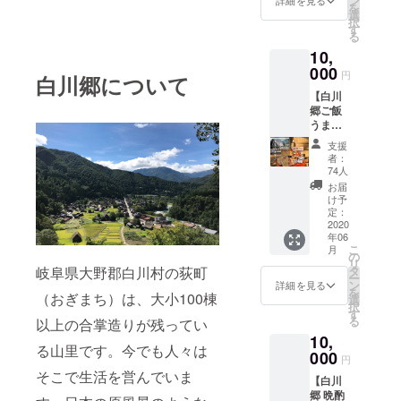
ン
詳細を見る
てもお
さんの
を
と思っ
んのお
選
使い頂
油揚げ2
択
て頂け
漬物1
す
けま
袋、白
る
る方専
袋、田
す。 ※
川郷の
10,
用にご
口屋製
有効期
おばあ
用意し
000
菓さん
限は2年
ちゃん
円
白川郷について
たリ
の紫蘇
間とな
の漬物1
【白川
ターン
もなか4
りま
袋、城
郷ご飯
です。
個入
す。 ※
山館の
うまう
城山館
り、宮
祝日や
自家製
まセッ
応援団
部豆腐
G.W.や
味噌1
支援
ト + 白
のため
さんの
者：
お盆、
本、白
川郷の
にお作
油揚げ2
74人
お正月
川郷の
風景の
りした
袋 ※生
お届
などの
湧き水
御礼状
オリジ
産状況
け予
繁忙期
500ml
をお送
ナルピ
定：
によっ
のご予
、 ※飛
りしま
2020
ンバッ
て内容
約は施
騨牛の
年06
す】 白
ジをお
が変更
設に
写真は
こ
月
川郷産
礼にお
の
になる
よって
イメー
リ
のコシ
送りし
岐阜県大野郡白川村の荻町
タ
場合が
異なる
ジで
ー
ヒカリ
ます。
ン
ありま
詳細を見る
ため、
す。部
を
（おぎまち）は、大小100棟
と、そ
※一般販
選
す。 ※
応相談
位に
択
のご飯
売は致
す
生もの
でお願
よって
る
以上の合掌造りが残ってい
のお供
しませ
が含ま
い致し
枚数は
10,
にぴっ
ん。 ※
れるた
ます。
変更に
る山里です。今でも人々は
たりの
000
縦3ｃｍ
め発送
円
※部屋数
なりま
白川郷
×横1ｃ
は国内
そこで生活を営んでいま
などが
す。 ※
【白川
産品を
ｍくら
のみと
少ない
生産状
郷 晩酌
セレク
いの小
なりま