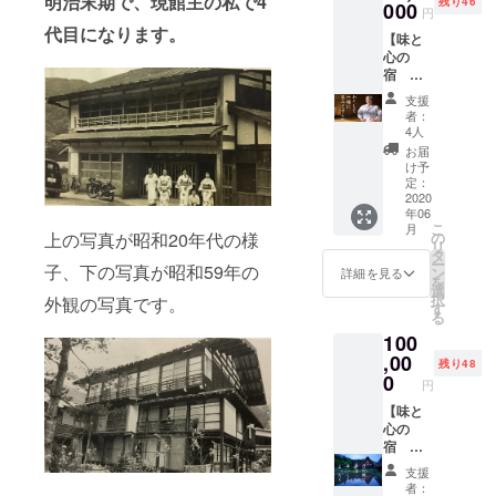
明治末期で、現館主の私で4
残り46
の風景
000
A5等級
ちゃ
す。
円
の御礼
5,000円
ん」と
代目になります。
【味と
状】 夕
相当、
は醤油
心の
食は飛
白川郷
や味噌
宿 城
騨牛ス
産コシ
をベー
山館
テーキ
ヒカリ5
スにし
支援
ペア一
をメイ
合、蟻
たタレ
者：
泊二食
ンとし
原のお
4人
に付け
付き飛
た会席
ばちゃ
込んだ
お届
騨牛ス
料理、
んの古
け予
鶏肉を
テーキ
朝は郷
定：
代米1
キャベ
会席プ
2020
土料理
袋、宮
ツなど
年06
ランご
の朴葉
部豆腐
と一緒
こ
月
招待券
味噌焼
上の写真が昭和20年代の様
の
さんの
に焼い
リ
+ 館主
きをメ
タ
油揚げ2
て食べ
ー
子、下の写真が昭和59年の
と飲み
インに
ン
袋、白
詳細を見る
る飛騨
を
語らい
地元豆
選
川郷の
地方・
択
外観の写真です。
合う＜
腐の湯
す
おばあ
奥美濃
る
語りBar
豆腐な
ちゃん
地方の
100
＞ + 白
ど体に
の漬物1
郷土料
川郷の
,00
優しい
袋、城
理で
残り48
風景の
朝食で
0
山館の
す。 ※
円
御礼
す。城
自家製
牛ホル
状】 夕
【味と
山館
味噌1
モンと
食は飛
心の
ファミ
本、白
けい
騨牛ス
宿 城
リーが
川郷の
ちゃん
テーキ
山館
皆さん
湧き水
はお品
支援
をメイ
ペア2泊
を笑顔
500ml
が到着
者：