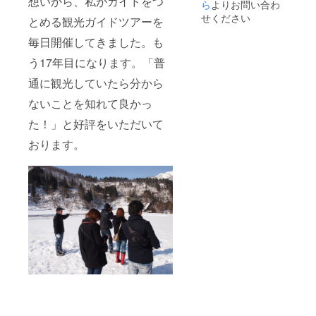
想いから、私がガイドをつ
は、館
使い頂
ら
よりお問い合わ
お盆、
主の代
けま
お正月
せください
とめる観光ガイドツアーを
わりに
す。 ※
などの
若旦那
チケッ
繁忙期
毎日開催してきました。も
が参加
トの有
は使用
致しま
効期限
不可と
う17年目になります。「普
す。 ※
は1年間
なりま
チケッ
となり
通に観光していたら分から
す。 ※
トの有
ます。
宿泊チ
ないことを知れて良かっ
効期限
※当館の
ケット
は1年間
バスト
などは
た！」と好評をいただいて
となり
イレ付
届きま
ます。
きのお
せん。
おります。
※当館の
部屋
予約方
バスト
「白
法につ
イレ付
山」に
いては
きのお
は使用
後日
部屋
不可と
メール
「白
なりま
にて送
山」に
す。 ※
らせて
は使用
祝日や
頂きま
不可と
G.W.や
す。 ※
なりま
お盆、
リター
す。 ※
お正月
ンや宿
祝日や
などの
泊につ
G.W.や
繁忙期
いての
お盆、
は使用
質問・
お正月
不可と
お問合