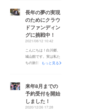
長年の夢の実現
のためにクラウ
ドファンディン
グに挑戦中！
2021/08/12 10:42
こんにちは！白川郷、
城山館です。実は私た
ちの旅館には、館内に
もっと見る
お風呂はありません。
10年以上前に、雪に
よって潰されてしまっ
来年8月までの
て以来、お風呂がない
予約受付を開始
宿でした。そのお風呂
しました！
を復活させるためのク
ラウドファンディング
2020/12/26 17:28