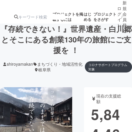
新
ロ
規
グ
会
プロジェクトを掲
はじ
プロジェクト
/
載するには
める
をさがす
イ
員
ン
登
『存続できない！』世界遺産・白川郷
録
とそこにある創業130年の旅館にご支
援を ！
人気のプロ
注目のリ
注目の新着プロ
募集終了が近いプ
もうすぐ公開
ジェクト
ターン
ジェクト
ロジェクト
されます
shiroyamakan
まちづくり・地域活性化
コロナサポートプログラム
岐阜県
対象
アート・写真
音楽
テクノロジー・ガジェット
ゲーム・サ
現在の支援総
額
5,84
映像・映画
書籍・雑誌
ビジネス・起業
チャレンジ