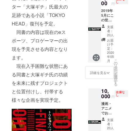
指定
返礼：
まし
00
し
円
ター「大塚ギチ」氏最大の
券”を2
高田馬
た。
2019年
枚
場ゲー
ゲーセ
足跡である小説「TOKYO
5月にこ
センミ
ンミカ
の世を
＋“お
カド“大
ドのス
HEAD」復刊を予定。
去っ
好きな
感謝祭
ポン
支援
た、伝
大会タ
FREE
サーに
者：
同書の内容は現在のeス
説の
イトル
PASS”
なりま
20人
ゲーム
指定
せん
ポーツ、プロゲーマーの出
お届
ライ
券”を1
か？
け予
ター
現を予見させる内容となり
枚
（1500
返礼：
定：
「大塚
2020
円相
池田店
ます。
年05
ギチ」
※池田
当）を
長自ら
こ
月
氏最大
店長か
24回分
スポン
の
現在入手困難な状態にあ
リ
の足跡
らのお
進呈致
サー様
タ
ー
である
礼動画
しま
に会い
ン
詳細を見る
る同書と大塚ギチ氏の功績
を
小説
す。
に伺い
選
択
「TOKY
ます。
す
を未来に残すプロジェクト
る
OHEAD
（ファ
＋池
10,
」復刊
と位置付けし、付帯する
イル便
田店長
スポ
在庫な
を予定
000
等でお
からの
ンサー
し
円
様々な企画を実現予定。
してい
送り致
お礼動
権利証
漫画・
ます。
しま
画
及び池
アニメ
返礼：
す。）
田店長
でお馴
小説
のサイ
染みの
「TOKY
※お好
（ファ
ン入り
支援
押切蓮
OHEAD
きな配
イル便
グッズ
者：
介先生
」を送
信及び
等でお
20人