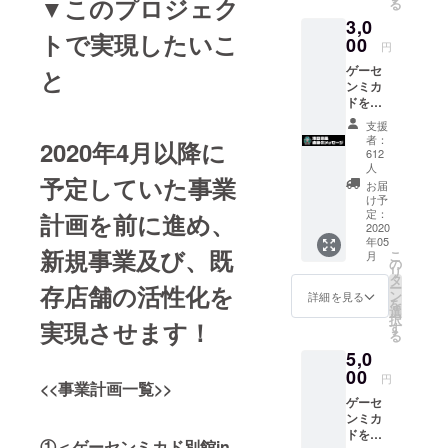
▼このプロジェク
る
いま
3,0
す。 池
トで実現したいこ
00
田店長
円
に“まぁ
ゲーセ
と
、ウー
ンミカ
ロンハ
ドを支
イ１杯
援！
飲んで
支援
ゲーセ
よ！”を
者：
2020年4月以降に
ンミカ
送りた
612
ドの新
人
い方
予定していた事業
たな
へ。
お届
チャレ
け予
返礼：
ンジ
定：
計画を前に進め、
池田店
2020
に、ご
長から
年05
協力く
のメッ
新規事業及び、既
こ
月
ださ
の
セージ
リ
い。
タ
送付
ー
存店舗の活性化を
返礼：
ン
詳細を見る
（メー
を
池田店
選
ルに
択
実現させます！
長直筆
す
て）
る
のメッ
5,0
セージ
00
円
<<事業計画一覧>>
（PDF
ゲーセ
化した
ンミカ
メッ
ドをコ
セージ
①＜ゲーセンミカド別館in