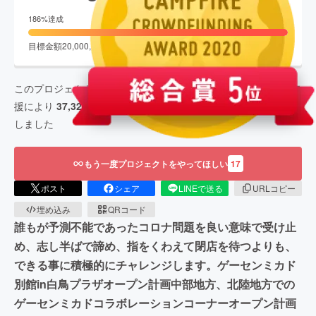
終了
186
%達成
目標金額
20,000,000
円
支援者数
3,872
人
このプロジェクトは、
2020/04/10
に募集を開始し、
3,872
人の支
援により
37,328,892
円の資金を集め、
2020/05/10
に募集を終了
しました
もう一度プロジェクトをやってほしい
17
ポスト
シェア
LINEで送る
URLコピー
埋め込み
QRコード
誰もが予測不能であったコロナ問題を良い意味で受け止
め、志し半ばで諦め、指をくわえて閉店を待つよりも、
できる事に積極的にチャレンジします。ゲーセンミカド
別館in白鳥プラザオープン計画中部地方、北陸地方での
ゲーセンミカドコラボレーションコーナーオープン計画