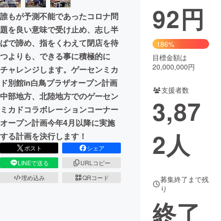
92
円
誰もが予測不能であったコロナ問
まちづくり・地域活性化
題を良い意味で受け止め、志し半
ばで諦め、指をくわえて閉店を待
186%
CAMPFIRE for Social Good
CAMPFIRE Creation
つよりも、できる事に積極的に
目標金額は
CAMPFIREふるさと納税
machi-ya
コミュニティ
20,000,000円
チャレンジします。ゲーセンミカ
ド別館in白鳥プラザオープン計画
支援者数
中部地方、北陸地方でのゲーセン
3,87
ミカドコラボレーションコーナー
オープン計画今年4月以降に実施
2
人
する計画を決行します！
ポスト
シェア
LINEで送る
URLコピー
埋め込み
QRコード
募集終了まで残
り
終了