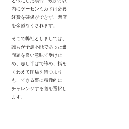
と仮定した場合、数か月以
Liveの
す。 ・
内容
内にゲーセンミカドは必要
招待券
※スポ
は、参
の譲渡
ンサー
加頂い
経費を確保ができず、閉店
はNGと
契約期
た方以
させて
間は1年
外は知
を余儀なくされます。
頂きま
です。
る事が
す。 ・
できま
当日、
※専用
せ
そこで弊社としましては、
写真撮
筐体に
ん！！
影はOK
スポン
誰もが予測不能であった当
※動画サ
です
サー様
イトに
問題を良い意味で受け止
が、動
の名前
はアッ
画撮影
が入り
プしま
め、志し半ばで諦め、指を
及び録
ます。
せん。
音はNG
くわえて閉店を待つより
とさせ
※ソフ
て頂き
トの入
も、できる事に積極的に
ます。
替えは2
トーク
週間で1
チャレンジする道を選択し
Liveの
回まで
ます。
内容
とさせ
は、参
て頂き
加頂い
ま
た方以
外は知
る事が
す。
できま
せ