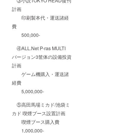
③小説TOKYO HEAD復刊
計画
印刷製本代・運送諸経
費
500,000-
④ALL.Net P-ras MULTI
バージョン3筐体の設備投資
計画
ゲーム機購入・運送諸
経費
5,000,000-
⑤高田馬場ミカド/池袋ミ
カド 喫煙ブース設置計画
喫煙ブース購入費
1,000,000-