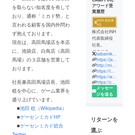
アワード受
を取らない知名度を有して
賞履歴
おり、通称「ミカド勢」と
2020 総合賞
言われる顧客を国内外問わ
5位
株式会社INH
ず抱えております。
代表取締役
現在は、高田馬場店を本店
社長。
に、池袋店、白鳥店（高田
ギタリス
babamikado
ト・イケダ
馬場）の３店舗を営業して
https://ja.wikipedia.org/wiki/%E6%B1%A0%E7%94%B0%E7%A8%94_(%E5%AE%9F%E6%A5%AD%E5%AE%B6)
ミノロック
http://mi-ka-do.net/
おります。
https://twitter.com/babamikado
としても活
https://www.youtube.com/channel/UCPrifqgoJmq7UgmRkZUKTJQ?view_as=subscriber
動してい
社長兼高田馬場店長、池田
https://ch.nicovideo.jp/mikadogame
る。
メッセー
稔を中心に、ゲーム業界を
ジを送る
盛り上げています。
■
池田 稔（Wikipedia）
■
ゲーセンミカドHP
リターンを
■
ゲーセンミカド総合
選ぶ
Twitter