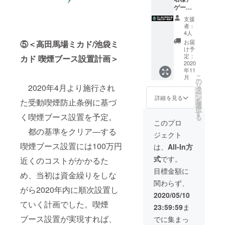
Loft
物サイ
ラウド
ゲーセ
ズはA2
ファン
ンミカ
〒
～A3以
支援
ディン
ドでは
169-
者：
内で作
グを始
「ゲー
0073 東
4人
成致し
めるに
センミ
京都新
お届
⑤＜高田馬場ミカド/池袋ミ
ます。
至った
カド別
宿区百
け予
経緯な
館in白
人町１
定：
カド 喫煙ブース設置計画＞
※スポ
ど、盛
鳥プラ
2020
丁目５
ンサー
年11
沢山の
ザ」を
−１ ※コ
規約は
こ
月
内容
開店さ
ロナウ
の
別途設
リ
2020年4月より施行され
で、皆
せる為
イルス
タ
けま
ー
様を楽
に、ス
の影響
ン
詳細を見る
す。
た受動喫煙防止条例に基づ
を
しませ
ポン
で開催
選
択
てくれ
サー枠
が難し
す
く喫煙ブース設置を予定。
※画像
る
ます。
を設け
い場合
このプロ
掲示の
予定会
まし
は、“高
都の基準をクリア―する
場合
ジェクト
場：新
た。
田馬場
は、風
宿
ゲーセ
喫煙ブース設置には100万円
ゲーセ
は、
All-In方
営法に
Naked
ンミカ
ンミカ
反しな
式
です。
近くのコストがかかるた
Loft
ドのス
ド”にて
い内容
ポン
開催。
目標金額に
である
め、当初は資金繰りをしな
〒
サーに
★注意
関わらず、
169-
なりま
事項★
がら2020年内に順次設置し
0073 東
せん
・交通
2020/05/10
か・政
京都新
か？
費の支
ていく計画でした。喫煙
治・宗
23:59:59
ま
宿区百
返礼：
給はご
教や人
人町１
「ゲー
ざいま
ブース設置が実現すれば、
でに集まっ
権に関
丁目５
センミ