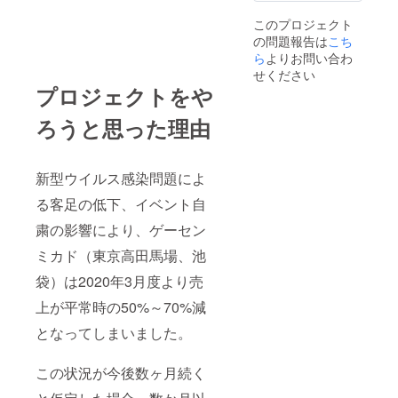
は全て
国内外
費でお
が、ミ
ナン
どこで
このプロジェクト
願い致
カ
バーリ
もお伺
の問題報告は
こち
しま
ング管
い致し
す。 ・
ド
ら
よりお問い合わ
理して
ま
高田馬
らしい
います
せください
場ゲー
Ｔシャ
ので、
プロジェクトをや
センミ
ツとな
複製は
す。
カドで
ります
無効で
ろうと思った理由
開催さ
ので、
す。 ・
れる場
お楽し
招待券
合は、
みに。
の譲渡
アル
はNGと
新型ウイルス感染問題によ
コール
※ミカ
させて
の持
ドが保
頂きま
る客足の低下、イベント自
込・提
有する
す。 ・
供はで
数ある
粛の影響により、ゲーセン
当日、
きませ
タイト
写真撮
ミカド（東京高田馬場、池
ん。 ・
ルの中
影はOK
招待券
から、
です
袋）は2020年3月度より売
は全て
スポ
が、動
ナン
画撮影
上が平常時の50%～70%減
バーリ
ン
及び録
ング管
サー様
音はNG
となってしまいました。
理して
が指定
とさせ
います
したタ
て頂き
ので、
イトル
ます。
この状況が今後数ヶ月続く
複製は
を入れ
トーク
無効で
ます。