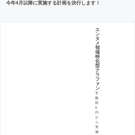
今年4月以降に実施する計画を決行します！
エ
ン
タ
メ
領
域
特
化
型
ク
ラ
フ
ァ
ン
手
数
料
0
円
か
ら
実
施