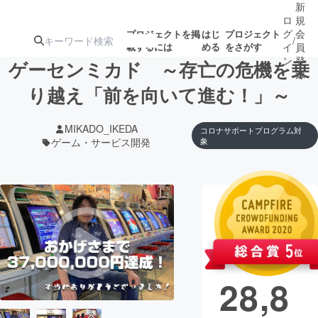
新
ロ
規
グ
会
プロジェクトを掲
はじ
プロジェクト
/
載するには
める
をさがす
イ
員
ン
登
ゲーセンミカド ～存亡の危機を乗
録
り越え「前を向いて進む！」～
人気のプロ
注目のリ
注目の新着プロ
募集終了が近いプ
もうすぐ公開
MIKADO_IKEDA
コロナサポートプログラム対
ジェクト
ターン
ジェクト
ロジェクト
されます
ゲーム・サービス開発
象
アート・写真
音楽
現在の支援総
額
テクノロジー・ガジェット
ゲーム・サ
37,3
映像・映画
書籍・雑誌
28,8
ビジネス・起業
チャレンジ