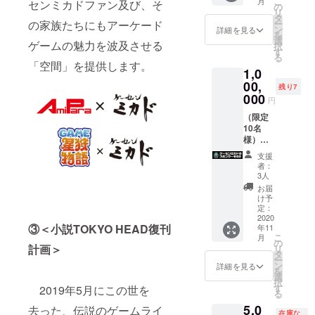
こ
月
センミカドファン及び、そ
第二の
ザ」を
の
リ
聖地」
「ゲー
タ
（ファ
ー
の家族たちにもアーケード
を東京
センミ
ン
イル便
詳細を見る
を
高田馬
カド別
選
等でお
ゲームの魅力を波及させる
択
場に創
館in白
す
送り致
る
造しま
鳥プラ
しま
「空間」を提供します。
1,0
す。
ザ」と
す。）
返礼：
してリ
00,
残り7
高田馬
ニュー
000
円
場ゲー
アル
センミ
オープ
（限定
カド“大
ンを計
10名
感謝祭
画。同
様）
FREE
店既存
ゲーセ
支援
PASS”
ライン
ンミカ
者：
ナップ
ドでは
3人
（1500
を一
「ゲー
お届
円相
新、
センミ
け予
当）を
「アー
カド別
定：
12回分
ケード
館in白
2020
③＜小説TOKYO HEAD復刊
年11
進呈致
ゲーム
鳥プラ
こ
月
しま
第二の
ザ」を
の
計画＞
リ
す。
聖地」
開店さ
タ
ー
を東京
せる為
ン
詳細を見る
を
＋“お
高田馬
に、ス
選
択
好きな
場に創
ポン
す
2019年5月にこの世を
る
配信タ
造しま
サー枠
5,0
イトル
す。
を設け
去った、伝説のゲームライ
在庫な