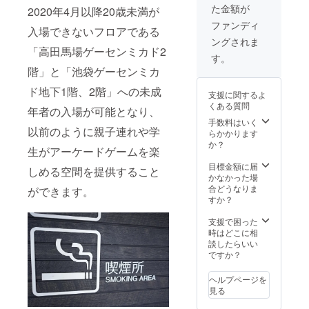
せん。
わる内
た金額が
2020年4月以降20歳未満が
−１ ※コ
カド別
・新宿
容でな
ロナウ
館in白
Naked
ファンディ
いか精
入場できないフロアである
イルス
鳥プラ
Loftで
査
ングされま
の影響
ザ」
実施の
「高田馬場ゲーセンミカド2
で開催
に、ス
場合
す。
さ
が難し
ポンサ
は、１
階」と「池袋ゲーセンミカ
せて頂
い場合
ドリン
きま
は、“高
ー様
クは実
ド地下1階、2階」への未成
す。
支援に関するよ
田馬場
専用筐
費でお
くある質問
ゲーセ
体を設
年者の入場が可能となり、
願い致
※掲示
ンミカ
置しま
しま
手数料はいく
期間は3
以前のように親子連れや学
ド”にて
す。
す。 ・
らかかります
年とし
開催。
高田馬
か？
ます
生がアーケードゲームを楽
★注意
＋“ス
場ゲー
が、お
事項★
ポン
センミ
目標金額に届
しめる空間を提供すること
名前の
・交通
サーＴ
カドで
かなかった場
掲示の
費の支
シャ
開催さ
合どうなりま
ができます。
みは
給はご
ツ”もプ
れる場
すか？
ざいま
レゼン
合は、
期
せん。
ト！
アル
支援で困った
間なく
・新宿
コール
時はどこに相
掲示致
Naked
※Ｔ
の持
談したらいい
しま
Loftで
シャツ
込・提
ですか？
す。
実施の
のデザ
供はで
場合
インは
きませ
ヘルプページを
※お届
は、１
作成中
ん。 ・
見る
けに関
ドリン
になり
招待券
しては
クは実
ます