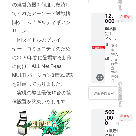
ます。
サイン
選
ります
択
の経営危機を何度も救済し
限定50
入り
す
名
ので、
る
名の早
入れ致
お楽し
てくれたアーケード対戦格
12,
い者勝
しま
みに。
在庫な
ちで
000
し
闘ゲーム「ギルティギアシ
す。
円
す。 休
スポ
50名限
業中の
リーズ」。
※大感
ンサー
定！
出来事
謝祭と
様のお
イケダ
同タイトルのプレイ
からク
は、定
名前及
ミノ
ラウド
額フ
びお好
支援
ヤー、コミュニティのため
ロック
ファン
者：
リープ
みの画
トーク
ディン
50人
レイと
像と共
に2020年春に登場する新作
Live！
グを始
お届
いう形
に、高
！その
めるに
け予
でみん
に向け、ALL.Net P-ras
２ ファ
至った
定：
田馬
ン必見
2020
経緯な
MULTI バージョン3筐体増設
な
場店・
年06
の限定
ど、盛
一緒に
池袋
こ
月
トーク
沢山の
を計画しておりました。
の
遊ぼう
店・白
リ
Liveを
内容
タ
よとい
鳥店の
ー
実現の際は最低10台の筐
実施し
で、皆
ン
詳細を見る
うイベ
各店に
を
ます。
様を楽
選
ントで
掲示さ
択
体設置を約束いたします。
限定50
しませ
す
す。
せて頂
る
名の早
てくれ
き
500
い者勝
ます。
ちで
,00
予定会
在庫な
ま
し
す。 休
場：新
0
す。
円
業中の
宿
出来事
（限定4
Naked
※掲示
からク
名様）