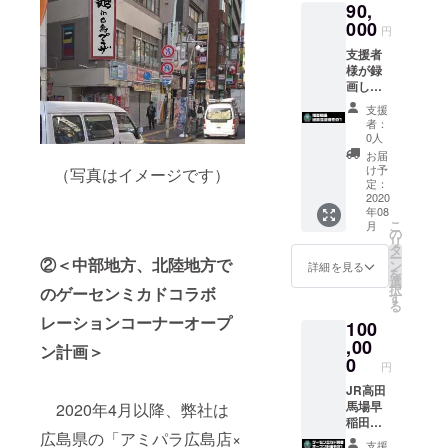
90,
道府県
たしま
000
のゲー
す。
円
ムセン
返礼：
支援者
ター様
60回プ
様が録
と今後
レイ回
画した
交渉を
数券
プレイ
進める
支援
動画
かは未
者：
ゲー
を、
定です
0人
センミ
ゲーセ
が、コ
お届
カド
ンミカ
ラボ店
け予
（写真はイメージです）
（高田
ドの
定：
舗は今
馬場・
チャン
2020
後増や
池袋）
年08
ネルを
してい
で
こ
月
使い、
の
きま
リ
配信致
タ
す！
ゲー
ー
しま
②＜中部地方、北陸地方で
ン
返礼：
詳細を見る
ムがで
を
す。 配
選
新しく
きる回
択
のゲーセンミカドコラボ
信時に
す
できた
数券で
る
「池田
コラボ
す。
レーションコーナーオープ
100
店長」
店舗の
がその
,00
横断幕
ン計画＞
動画を
0
に名入
円
見なが
れがさ
ら実況
JR高田
れ
致しま
馬場早
2020年4月以降、弊社は
す。 ※
稲田口
ま
広島県の「アミパラ広島店×
配信で
駅前に
す。
支援