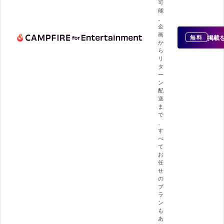
可
能
。
企
画
掲載
無料
か
ら
リ
タ
ー
ン
配
送
ま
で
、
す
べ
て
お
任
せ
の
プ
ラ
ン
も
あ