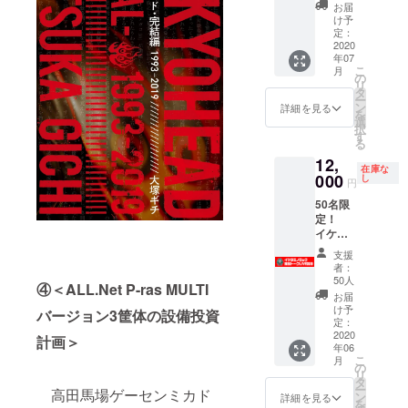
によ
付致し
大会に
送り致
及
お届
る、弊
ます。
は、タ
しま
び“スポ
け予
社マス
定：
イトル
す。）
ンサー
コット
2020
（定価
にお名
Ｔシャ
年07
キャラ
2,000
前を
＋“お
ツ”をお
こ
月
クター
円）＋
の
好きな
持ち
リ
『ミカ
某氏の
タ
名
配信タ
し、お
ー
ドちゃ
サイン
ン
入れ致
イトル
手元に
詳細を見る
を
ん』サ
入り
選
しま
指定
お
択
イン入
す
す。
券”を5
る
り色紙
※サイ
枚
届け
12,
を先着
ンは何
※大感
しま
在庫な
20名様
000
方にな
し
謝祭と
＋“お
す。
円
に差し
るかは
は、定
好きな
50名限
上げま
お楽し
額フ
大会タ
※Ｔ
定！
す。
みに。
リープ
イトル
シャツ
イケダ
返礼：
レイと
指定
のデザ
ミノ
ミカド
いう形
券”を1
インは
支援
ロック
ちゃん
でみん
枚
作成中
者：
トーク
色紙
50人
になり
④＜ALL.Net P-ras MULTI
Live！
（押切
な
※お好
ます
お届
！その
蓮介先
け予
一緒に
きな配
が、ミ
バージョン3筐体の設備投資
１ ファ
生サイ
定：
遊ぼう
信及び
カ
ン必見
2020
ン入
計画＞
よとい
大会に
年06
の限定
り）
うイベ
は、タ
ド
こ
月
トーク
の
ントで
イトル
らしい
リ
Liveを
＋池
タ
す。
にお名
Ｔシャ
ー
高田馬場ゲーセンミカド
実施し
田店長
ン
詳細を見る
前を
ツとな
を