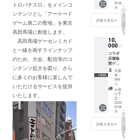
しま
年06
トロパチスロ」をメインコ
対戦格
す。）
こ
月
闘ゲー
の
リ
ンテンツとし「アーケード
ム「ギ
タ
ー
ルティ
ン
詳細を見る
ゲーム第二の聖地」を東京
を
ギアシ
選
択
リー
す
高田馬場に創造します。
る
ズ」。
10,
2020年
高田馬場ゲーセンミカド
000
春に登
円
と一線を画すラインナップ
場する
コラボ
新作に
のため、大会、配信等のコ
店舗協
向け、
賛ゲー
ALL.Ne
ンテンツ拡大を図り、さら
マー名
t P-ras
支援
入れ
MULTI
者：
に多くのお客様に楽しんで
権。 現
バー
989
在コラ
人
ジョン3
いただけるサービスを提供
ボ営業
筐体増
お届
は、大
け予
いたします。
設を計
阪府・
定：
画して
2020
広島
おりま
年08
県。
した。
こ
月
（計画
の
実現の
リ
進行中
タ
際は最
ー
が2県に
ン
詳細を見る
低10台
を
ありま
選
の筐体
択
す。）
す
設置を
る
どの都
約束い