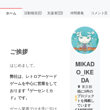
活動報告
支援者
仲間募集
コメント
ホーム
18
99+
1
ご挨拶
MIKAD
はじめまして。
O_IKE
弊社は、レトロアーケード
DA
ゲームを中心に営業をして
東京都
おります『ゲーセンミカ
他に3件の
プロジェク
ド』です。
トを掲載し
ています
ゲーム業界では大手に引け
CAMPFIRE