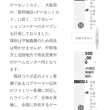
きない
ある
者：
ゲーセンミカド」、大阪府
ゲーム
ゲーム
自分
54人
タイト
セン
の名前
お届
の「星狩物語×ゲーセンミカ
ルもあ
ター
をゲー
け予
りま
「ゲー
定：
センミ
ド」に続く、コラボレー
す。
ムin白
2020
カドコ
年11
（要相
鳥プラ
ションコーナーのオープン
ラボ店
こ
月
談） ※
ザ」を
の
舗に刻
リ
を計画しておりました。
動画は
「ゲー
タ
める
ー
ファイ
センミ
ン
詳細を見る
を
場所は守秘義務のため現在
ル便ま
カド別
選
権利
択
たは郵
館in白
す
です。
は明かせませんが、中部地
る
送で
鳥プラ
300
送って
ザ」と
（今
方と北陸地方で現在営業中
頂きま
してリ
,00
後のコ
す。 ※
ニュー
0
のゲームセンター内となり
ラボ店
円
投稿
アル
舗全て
フォー
オープ
JR高田
ます。
に名入
ムは別
ンを計
馬場早
れされ
既存コラボ店のメイン客
途送信
画。同
稲田口
ま
致しま
店既存
駅前に
す。）
支援
層であるコアゲーマー以外
す。 ※
ライン
ある
者：
動画は
ナップ
ゲーム
＋池
8人
のファミリー客層に対応し
60分以
を一
セン
田店長
お届
内でお
新、
ター
からの
け予
たラインナップ、企画を実
願いし
「アー
「ゲー
定：
お礼動
ます。
ケード
ムin白
2020
施し、全国に存在するゲー
画
年11
ゲーム
鳥プラ