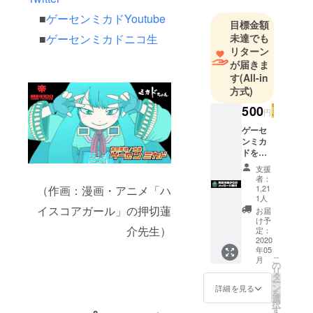
■
ゲーセンミカドYoutube
目標金額
未達でも
■
ゲーセンミカドニコ生
リターン
が届きま
す
(All-in
方式)
500
円
ゲーセ
ンミカ
ドを応
援（頑
支援
張ろう
者：
よ！）
（作画：漫画・アニメ「ハ
1,21
ゲーセ
1人
ンミカ
イスコアガール」の押切蓮
お届
ドをこ
け予
介先生）
よなく
定：
2020
愛する
年05
皆様か
こ
月
らの温
の
リ
かいご
タ
ー
支援あ
ン
詳細を見る
を
りがと
選
択
うござ
す