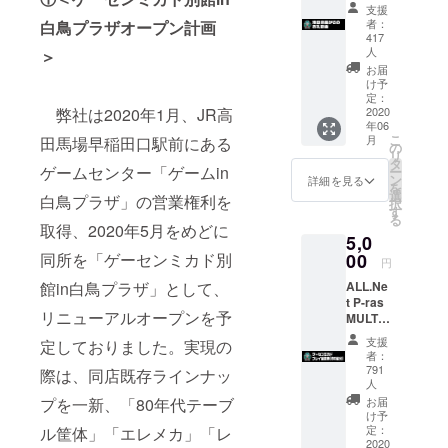
ロナか
カー
支援
ら救う
ド）
者：
白鳥プラザオープン計画
新規事
417
業計画
人
＞
はコロ
お届
ナ問題
け予
では止
定：
弊社は2020年1月、JR高
2020
めませ
年06
ん！
こ
月
田馬場早稲田口駅前にある
ゲーセ
の
リ
ンミカ
タ
ゲームセンター「ゲームin
ー
ドは、
ン
詳細を見る
を
常に前
選
白鳥プラザ」の営業権利を
択
を向い
す
る
て進ん
取得、2020年5月をめどに
5,0
でいき
同所を「ゲーセンミカド別
00
ます。
円
返
館in白鳥プラザ」として、
ALL.Ne
礼：池
t P-ras
田店長
リニューアルオープンを予
MULTI
からの
バー
お礼動
支援
定しておりました。実現の
ジョン3
画
者：
筐体の
791
際は、同店既存ラインナッ
設備投
人
（ファ
資計
プを一新、「80年代テーブ
イル便
お届
画。
け予
等でお
アー
定：
ル筐体」「エレメカ」「レ
送り致
2020
ケード