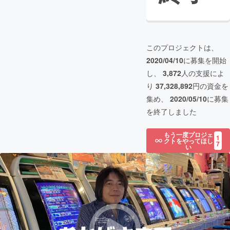
このプロジェクトは、
2020/04/10
に募集を開始
し、
3,872
人の支援によ
り
37,328,892
円の資金を
集め、
2020/05/10
に募集
を終了しました
もう一度プロジェ
1
クトをやってほし
7
い