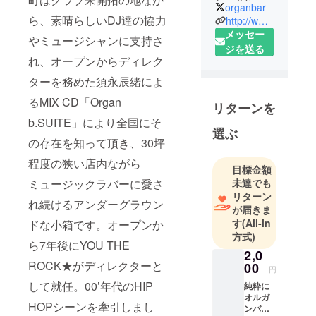
し、今年
organbar
2020年には
ら、素晴らしいDJ達の協力
http://www.organ-b.net/
25周年を迎
メッセー
やミュージシャンに支持さ
えます。
ジを送る
れ、オープンからディレク
ミックス
テープ
ターを務めた須永辰緒によ
「Organ
るMIX CD「Organ
リターンを
b.SUITE」は
b.SUITE」により全国にそ
「オルガン
選ぶ
バー系」と
の存在を知って頂き、30坪
いう新ジャ
程度の狭い店内ながら
目標金額
ンルを生み
未達でも
ミュージックラバーに愛さ
出し数々の
リターン
れ続けるアンダーグラウン
フォロアー
が届きま
も誕生しま
す
(All-in
ドな小箱です。オープンか
した。オー
方式)
ら7年後にYOU THE
プン当初か
2,0
ROCK★がディレクターと
ら人気実力
00
円
のあるDJが
して就任。00’年代のHIP
純粋に
集結し、そ
オルガ
HOPシーンを牽引しまし
ンバー
の20坪とい