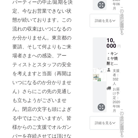
とのコ
パーティーの中止/延期を決
行をさ
タレントを
年06
ラボス
せて頂
こ
月
輩出し続け
定、今なお営業できない状
テッ
の
きま
リ
カーを
タ
ておりま
す。
ー
態が続いております。この
進呈さ
ン
詳細を見る
す。音楽と
を
せて頂
選
択
流れの収束はいつになるの
お酒、ガ
きま
す
る
す。 ・
ジェットに
か分かりません。東京都の
10,
コンピ
もこだわ
000
レー
要請、そして何よりもご来
円
ション
り、新しい
・キン
CD『V..
場者さまへの感染、アー
「クラブ」
ミヤ焼
A./Save
酎との
の提案も続
ティストとスタッフの安全
the
コラボ
Organ
け、お客様
支援
を考えますと当面（再開は
ステッ
b.』
者：
と音楽家た
カーを
（not
332
いつになるのか分かりませ
進呈さ
人
ちに愛され
for
せて頂
sale）
お届
ん）さらにこの先の見通し
続けたお店
きま
け予
を進呈
です。
す。 ・
定：
させて
も立ちようがございませ
2020
コンピ
頂きま
年06
レー
ん。閉店の文字も頭によぎ
す。 ※
こ
月
ション
の
ドリン
リ
る中ではございますが、皆
CD『V..
タ
クチ
ー
A./Save
ン
詳細を見る
ケット
を
様からのご支援でオルガン
the
選
はお手
択
Organ
す
元に届
る
バーを存続させては頂けな
b.』