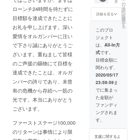
こ
月
を進呈
効） ・
ンバー
の
リ
させて
コンピ
フリー
ローンチ24時間を待たずに
タ
ー
頂きま
レー
パスの
ン
詳細を見る
を
目標額を達成できたことに
す。 サ
ション
VIPカー
選
択
イズは
CD『V..
ドを進
す
る
お礼を申し上げます。深い
S/M/L/X
A./Save
呈させ
このプロ
Lのどち
the
て頂き
愛情をオルガンバーに注い
ジェクト
らかで
Organ
ます。
お選び
b.』
（ご来
は、
All-In方
で下さり誠にありがとうご
頂けま
（not
場毎に
式
です。
す。 ・
for
ドリン
ざいます。重ねまして皆様
コミッ
sale）
クチ
目標金額に
のご声援の賜物にて目標を
ク『DJ
を進呈
ケット
関わらず、
道』で
させて
を2枚進
達成できたことは、オルガ
お馴染
頂きま
呈、お
2020/05/17
みの漫
す。 ・
手元に
ンバーの誇りであり、未曾
23:59:59
ま
画家ム
『SAVE
VIPカー
ラマツ
THE
ドが届
でに集まっ
有の危機から存続へ一筋の
ヒロキ
Organ
いてき
た金額が
先生
bar』T
てから3
光です。本当にありがとう
（オル
シャツ
年間有
ファンディ
ガン
を進呈
効） ・
ございます。
ングされま
バーで
させて
コンピ
もDJと
頂きま
レー
す。
ファーストステージ100,000
してレ
す。 サ
ション
ギュ
イズは
CD『V..
のリターンは事情により限
ラー
S/M/L/X
A./Save
支援に関するよ
パー
Lのどち
the