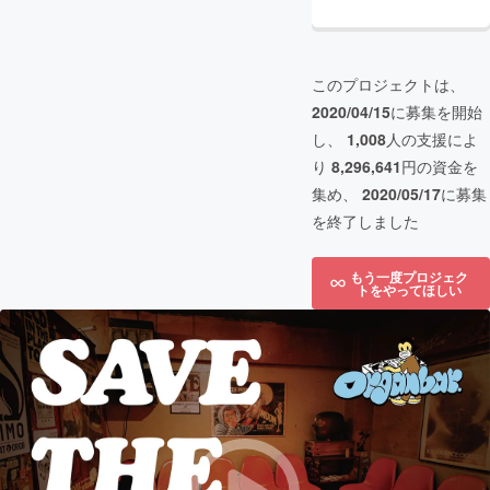
このプロジェクトは、
2020/04/15
に募集を開始
し、
1,008
人の支援によ
り
8,296,641
円の資金を
集め、
2020/05/17
に募集
を終了しました
もう一度プロジェク
トをやってほしい