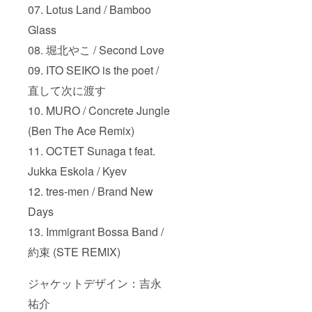
07. Lotus Land / Bamboo
Glass
08. 堀北やこ / Second Love
09. ITO SEIKO is the poet /
直して次に渡す
10. MURO / Concrete Jungle
(Ben The Ace Remix)
11. OCTET Sunaga t feat.
Jukka Eskola / Kyev
12. tres-men / Brand New
Days
13. Immigrant Bossa Band /
約束 (STE REMIX)
ジャケットデザイン：吉永
祐介