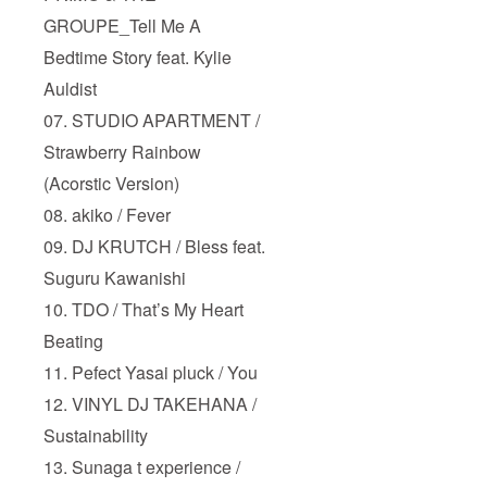
GROUPE_Tell Me A
Bedtime Story feat. Kylie
Auldist
07. STUDIO APARTMENT /
Strawberry Rainbow
(Acorstic Version)
08. akiko / Fever
09. DJ KRUTCH / Bless feat.
Suguru Kawanishi
10. TDO / That’s My Heart
Beating
11. Pefect Yasai pluck / You
12. VINYL DJ TAKEHANA /
Sustainability
13. Sunaga t experience /