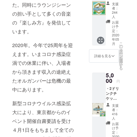
を助け
支援
た。同時にラウンジシーン
う小さな箱
て頂け
者：
る方は
は全国区と
244
の担い手として多くの音楽
こちら
人
なりまし
をお願
の『楽しみ方』を発信して
お届
た。オール
い致し
け予
います。
ます。
定：
ジャンルの
2020
お礼の
イベントが
年05
メッ
こ
月
2020年。今年で25周年を迎
開催され続
セージ
の
リ
と、キ
タ
け、クラブ
ー
えます。いまコロナ感染症
ンミヤ
ン
詳細を見る
を
ミュージッ
焼酎と
選
渦での休業に伴い、入場者
択
のコラ
クに留まら
す
る
ボス
から頂きます収入の途絶え
ず新しい音
5,0
テッ
楽箱として
00
カー郵
たオルガンバーは危機の最
円
送させ
の魅力を発
・2ドリ
中にあります。
て頂き
信し続けて
ンクチ
ます。
ケット
参りまし
※募集終
新型コロナウイルス感染拡
（1枚）
了時、
支援
た。更には
を進呈
営業再
者：
大により、東京都からのイ
新進気鋭の
させて
開の目
416
頂きま
人
処が立
DJやミュー
ベント開催自粛要請を受け
す。 ・
ち次第
お届
ジシャン、
キンミ
け予
リター
４月1日をもちまして全ての
ヤ焼酎
定：
ラッパー、
ンの履
2020