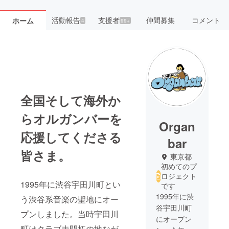
活動報告
支援者
仲間募集
コメント
ホーム
4
99+
全国そして海外か
らオルガンバーを
Organ
応援してくださる
bar
皆さま。
東京都
初めてのプ
ロジェクト
1995年に渋谷宇田川町とい
です
1995年に渋
う渋谷系音楽の聖地にオー
谷宇田川町
プンしました。当時宇田川
にオープン
町はクラブ未開拓の地なが