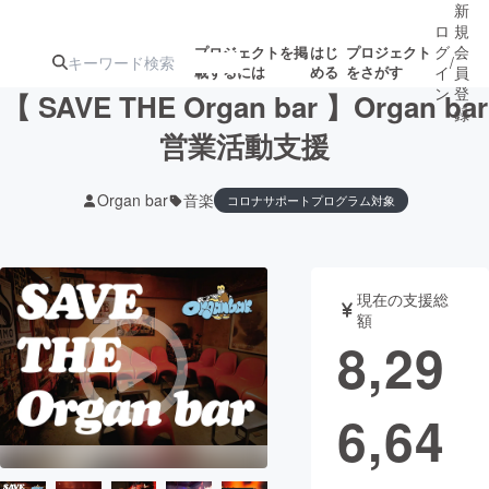
新
ロ
規
グ
会
プロジェクトを掲
はじ
プロジェクト
/
載するには
める
をさがす
イ
員
ン
登
【 SAVE THE Organ bar 】Organ bar
録
営業活動支援
人気のプロ
注目のリ
注目の新着プロ
募集終了が近いプ
もうすぐ公開
Organ bar
音楽
コロナサポートプログラム対象
ジェクト
ターン
ジェクト
ロジェクト
されます
アート・写真
音楽
現在の支援総
額
8,29
テクノロジー・ガジェット
ゲーム・サ
映像・映画
書籍・雑誌
6,64
ビジネス・起業
チャレンジ