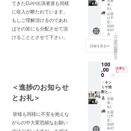
ますの
てきたDJや出演者達も同様
お手元
ステッ
外郵便
者：
で少し
にVIP
カーを
にてご
9人
お時間
に収入が断たれています。
カード
進呈さ
送付さ
お届
を頂き
が届い
せて頂
せて頂
け予
ます。
もしご理解頂けるのであれ
てきて
きま
定：
きま
から3年
す。 ・
2020
す。 ※
ばその皆にも分配させて頂
年07
間有
オルガ
募集終
こ
月
効） ・
ンバー
の
けることとさせて下さい。
了時、
リ
コンピ
フリー
タ
営業再
ー
レー
パスの
ン
開の目
詳細を見る
を
ション
VIPカー
選
処が立
択
CD『V..
ドを進
す
ち、か
る
A./Save
呈させ
つCDプ
100
the
て頂き
レスの
Organ
ます。
,00
在庫な
枚数が
し
b.』
（ご来
0
決定後
円
（not
場毎に
にプレ
for
ドリン
・キン
スを開
＜進捗のお知らせ
sale）
クチ
ミヤ焼
始致し
を進呈
ケット
酎との
ますの
とお礼＞
させて
を2枚進
コラボ
で少し
支援
頂きま
呈、お
ステッ
お時間
者：
す。 ・
手元に
カーを
を頂き
8人
『SAVE
VIPカー
進呈さ
ます。
お届
皆様も同様に不安を抱えな
THE
ドが届
せて頂
け予
Organ
いてき
きま
定：
がらの中大変恐縮なお願い
bar』T
てから3
す。 ・
2020
年07
シャツ
年間有
オルガ
ではございますが、まずは