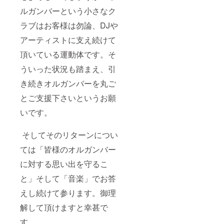
（オリ
リット7
ルガンバーという小さなク
ジナル
インチ
ジャ
アナロ
ラブはお客様は勿論、DJや
ケット
グシン
付き）
グル
アーティストに支え続けて
を進呈
（ダブ
させて
プレー
頂いている運動体です。そ
頂きま
ト）
ういった状況も踏まえ、引
す。ご
（オリ
支援頂
ジナル
き続きオルガンバーを丸ご
いた皆
ジャ
様だけ
ケット
とご支援下さいというお願
の限定
付き）
数での
を進呈
いです。
プレス
させて
になり
頂きま
ます。
す。ご
そしてそのリターンについ
※こちら
支援頂
ては「皆様のオルガンバー
はご指
いた皆
定のご
様だけ
に対する思い出を守るこ
住所宛
の限定
にクロ
数での
と」そして「音楽」でお答
ネコヤ
プレス
マト便
になり
えし続けて参ります。御理
（送料
ます。
込）に
※こちら
解して頂けますと幸甚で
てご送
はご指
付させ
定のご
す。