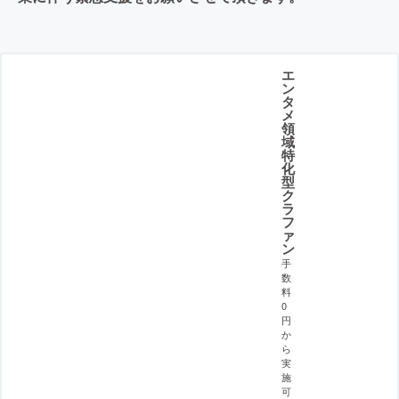
エ
ン
タ
メ
領
域
特
化
型
ク
ラ
フ
ァ
ン
手
数
料
0
円
か
ら
実
施
可