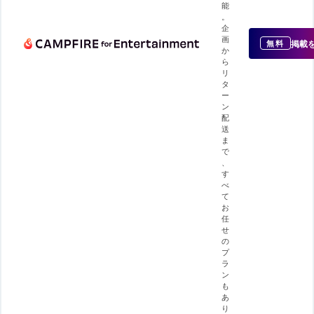
能
。
企
画
掲載
無料
か
ら
リ
タ
ー
ン
配
送
ま
で
、
す
べ
て
お
任
せ
の
プ
ラ
ン
も
あ
り