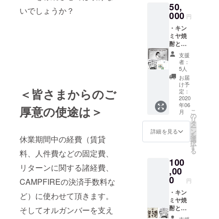
いてか
50,
（not
ら3年間
いでしょうか？
000
for
有効で
円
sale）
す。 ※
・キン
を進呈
こちら
ミヤ焼
させて
はご指
酎との
頂きま
定のご
コラボ
す。 ・
住所宛
支援
ステッ
『SAVE
者：
に定形
カーを
THE
5人
外郵便
進呈さ
Organ
お届
にてご
せて頂
bar』T
け予
送付さ
＜皆さまからのご
きま
定：
シャツ
せて頂
す。 ・
2020
を進呈
きま
年06
オルガ
厚意の使途は＞
させて
す。 ※
こ
月
ンバー
の
頂きま
募集終
リ
がフ
タ
す。 サ
了時、
ー
リーパ
ン
イズは
詳細を見る
営業再
を
スのVIP
休業期間中の経費（賃貸
選
S/M/L/X
開の目
択
カード
す
Lのどち
処が立
る
料、人件費などの固定費、
を進呈
らかで
ち、か
100
させて
お選び
つCDプ
リターンに関する諸経費、
頂きま
,00
頂けま
レスの
す（ド
0
す。 ※
枚数が
CAMPFIREの決済手数料な
円
リンク
こちら
決定後
代は別
・キン
はご指
ど）に使わせて頂きます。
にプレ
途ご負
ミヤ焼
定のご
スを開
担頂き
酎との
そしてオルガンバーを支え
住所宛
始 致し
ます、
コラボ
に定形
支援