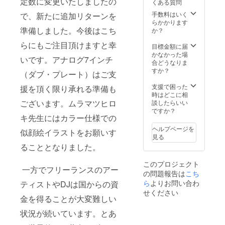
定数に変更いたしましたの
くある質問
ティを
らかで
Organ
主宰し
お選び
b.』
手数料はいく
で、新たに追加リターンを
てま
頂けま
（not
らかかります
す）が
す。 ・
for
準備しました。今後はこち
か？
オリジ
コミッ
sale）
らにもご注目頂けますと幸
ナルの
ク『DJ
を進呈
目標金額に届
似顔絵
道』で
させて
かなかった場
いです。アナログ7インチ
を描か
お馴染
頂きま
合どうなりま
せて頂
みの漫
す。 ・
すか？
（ダブ・プレート）はご支
きます
画家ム
『SAVE
（事前
ラマツ
THE
支援で困った
援を頂く限り承れる準備も
に写真
ヒロキ
Organ
時はどこに相
画像を
先生
bar』T
ございます。ムラマツヒロ
談したらいい
頂戴致
（オル
シャツ
ですか？
キ先生にはカラー仕様での
しま
ガン
を進呈
す） ※
バーで
させて
ヘルプページを
似顔絵イラストをお願いす
こちら
もDJと
頂きま
見る
はご指
してレ
す。 サ
ることとなりました。
定のご
ギュ
イズは
住所宛
ラー
S/M/L/X
このプロジェクト
にクロ
パー
Lのどち
一方でフリーランスのアー
の問題報告は
こち
ネコヤ
ティを
らかで
マト便
主宰し
お選び
ら
よりお問い合わ
ティストやDJは国からの資
（送料
てま
頂けま
せください
込）に
す）が
す。 ・
金を得ることが大変難しい
てご送
カラー
コミッ
状況が続いています。とあ
付させ
でオリ
ク『ギ
て頂き
ジナル
フト±』