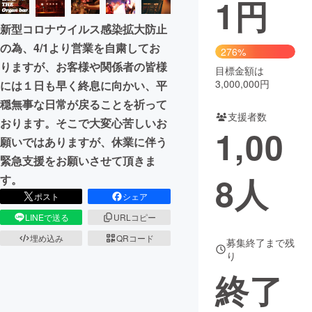
1
円
まちづくり・地域活性化
新型コロナウイルス感染拡大防止
の為、4/1より営業を自粛してお
276%
りますが、お客様や関係者の皆様
CAMPFIRE for Social Good
CAMPFIRE Creation
目標金額は
3,000,000円
には１日も早く終息に向かい、平
CAMPFIREふるさと納税
machi-ya
コミュニティ
穏無事な日常が戻ることを祈って
支援者数
おります。そこで大変心苦しいお
1,00
願いではありますが、休業に伴う
緊急支援をお願いさせて頂きま
8
人
す。
ポスト
シェア
LINEで送る
URLコピー
埋め込み
QRコード
募集終了まで残
り
終了