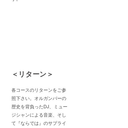
て頂き
住所宛
ます。
にクロ
※営業再
ネコヤ
開の目
マト便
処が立
（送料
ち、か
込）に
つCDプ
てご送
レス及
付させ
びダブ
て頂き
プレー
ます。
トのプ
※営業再
レス枚
開の目
数が決
処が立
定後に
ち、か
プレス
つCDプ
を開始
レス及
＜リターン＞
致しま
びダブ
すので
プレー
少しお
トのプ
各コースのリターンをご参
時間を
レス枚
頂きま
数が決
照下さい。オルガンバーの
す。
定後に
プレス
歴史を背負ったDJ、ミュー
を開始
致しま
ジシャンによる音楽、そし
すので
少しお
て『ならでは』のサプライ
時間を