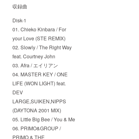
収録曲
Disk-1
01. Chieko Kinbara / For
your Love (STE REMIX)
02. Slowly / The Right Way
feat. Courtney John
03. Afra / エイリアン
04. MASTER KEY / ONE
LIFE (WON LIGHT) feat.
DEV
LARGE,SUIKEN,NIPPS
(DAYTONA 2001 MIX)
05. Little Big Bee / You & Me
06. PRIMO&GROUP /
PRIMO & THE