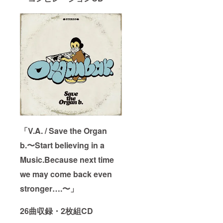
「V.A. / Save the Organ
b.〜Start believing in a
Music.Because next time
we may come back even
stronger….〜」
26曲収録・2枚組CD