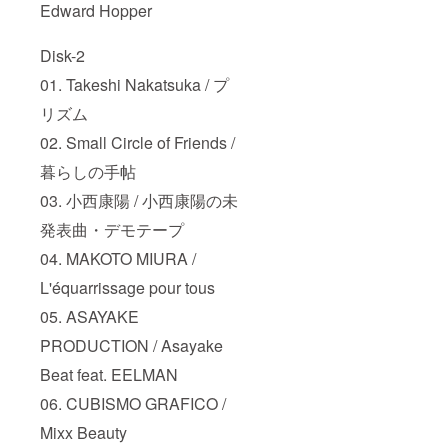
Edward Hopper
Disk-2
01. Takeshi Nakatsuka / プ
リズム
02. Small Circle of Friends /
暮らしの手帖
03. 小西康陽 / 小西康陽の未
発表曲・デモテープ
04. MAKOTO MIURA /
L'équarrissage pour tous
05. ASAYAKE
PRODUCTION / Asayake
Beat feat. EELMAN
06. CUBISMO GRAFICO /
Mixx Beauty