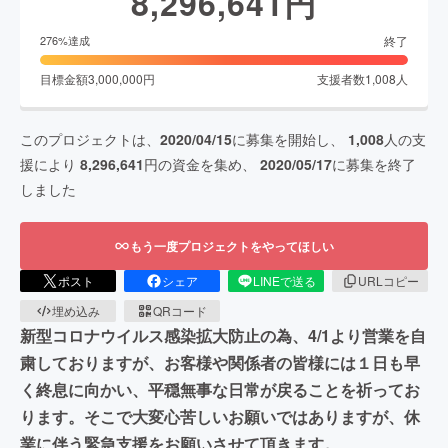
8,296,641
円
終了
276
%達成
目標金額
3,000,000
円
支援者数
1,008
人
このプロジェクトは、
2020/04/15
に募集を開始し、
1,008
人の支
援により
8,296,641
円の資金を集め、
2020/05/17
に募集を終了
しました
もう一度プロジェクトをやってほしい
ポスト
シェア
LINEで送る
URLコピー
埋め込み
QRコード
新型コロナウイルス感染拡大防止の為、4/1より営業を自
粛しておりますが、お客様や関係者の皆様には１日も早
く終息に向かい、平穏無事な日常が戻ることを祈ってお
ります。そこで大変心苦しいお願いではありますが、休
業に伴う緊急支援をお願いさせて頂きます。