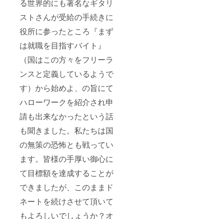
る世界的にも著名なギタリ
ます。
の似顔
でお馴
※募集終
絵を描
染みの
ストさんが受給の手続きに
了時、
かせて
漫画家
営業再
頂きま
ナガテ
役所に参ったところ『まず
開の目
す（事
ユキ先
処が立
前に写
生がオ
は就職を目指すバイト』
ち、か
真画像
リジナ
（国はこの方々をフリーラ
つCDプ
を頂戴
ルの似
レスの
致しま
顔絵を
ンスと定義しているようで
枚数が
す） ・
描かせ
決定後
STE+Or
て頂き
す）から始めよ、の旨にて
にプレ
gan
ます
スを開
b.Crew
（事前
ハローワークを紹介され申
始致し
『揺れ
に写真
ますの
な
画像を
請も出来なかったという話
で少し
い。』
頂戴致
も聞きました。私たちは国
お時間
LAMP
しま
を頂き
EYE『
す） ・
の無策の恐怖とも戦ってい
ます。
証言』
STE+Or
のスプ
gan
ます。皆様の手厚い御心に
リット7
b.Crew
インチ
『揺れ
て目標額を達成することが
アナロ
な
グシン
い。』
できましたが、このままド
グル
LAMP
（ダブ
EYE『
ネートを続けさせて頂いて
プレー
証言』
もよろしいでしょうか？オ
ト）
のスプ