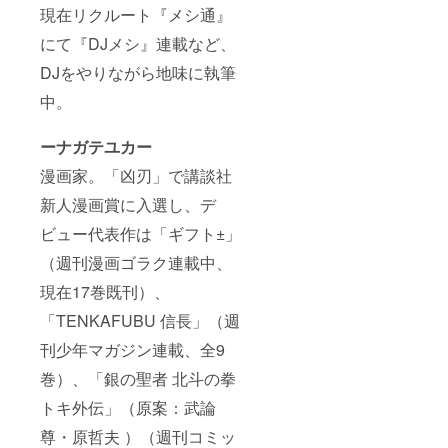
現在リクルート『メシ通』
にて『DJメシ』連載など、
DJをやりながら地味に執筆
中。
ーナガテユカー
漫画家。「凶刃」で講談社
新人漫画賞に入選し、デ
ビュー代表作は「ギフト±」
（週刊漫画ゴラク連載中、
現在17巻既刊）、
「TENKAFUBU 信長」（週
刊少年マガジン連載、全9
巻）、「銀の聖者 北斗の拳
トキ外伝」（原案：武論
尊・原哲夫 ）（週刊コミッ