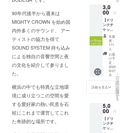
る
をお送
3,0
りしま
00
す。 ※
90年代後半から週末は
円
ご支援
【ドリ
MIGHTY CROWN を始め国
をして
ンクチ
いただ
ケット6
内外多くのサウンド、 アー
く際に
枚セッ
『上乗
支援
ティストの協力を得て
ト】 ex
せ支
者：
BODEG
援』を
171
SOUND SYSTEM 持ち込み
Aで使用
人
するこ
して頂
とがで
お届
による独自の音響空間と夜
けるド
け予
きま
リンク
定：
す。 ご
の文化を紹介して参りまし
2020
チケッ
都合許
年07
ト(1枚
た。
す場合
こ
月
500
の
は、リ
リ
円)×6枚
タ
ターン
ー
横浜の中でも特異な立地環
セット
ン
詳細を見る
の額に
を
をリ
選
上乗せ
択
境に成り立つこの空間を愛
ターン
す
して、
る
とさせ
ご支援
する愛好家の熱い民意を石
5,0
て頂き
頂けま
00
ます。 *
すと大
円
杖にこれまで運営してこれ
有効期
変あり
【ドリ
限：チ
た奇跡的な場所です。
がたい
ンクチ
ケット
です。
ケット
がお手
10枚