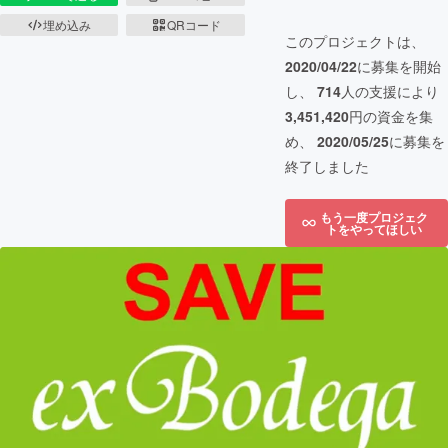
埋め込み
QRコード
このプロジェクトは、
2020/04/22
に募集を開始
し、
714
人の支援により
3,451,420
円の資金を集
め、
2020/05/25
に募集を
終了しました
もう一度プロジェク
トをやってほしい