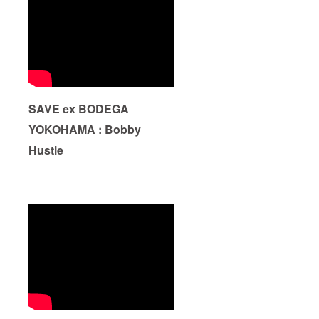
変あり
です。
さい。 *
いただ
がたい
店舗で
く際に
です。
の受け
『上乗
取り
せ支
は、営
援』を
業再開
するこ
してか
とがで
ら6ヶ月
きま
間を受
す。 ご
SAVE ex BODEGA
け取り
都合許
受付期
す場合
YOKOHAMA : Bobby
間とさ
は、リ
せてい
ターン
Hustle
ただき
の額に
ます。
上乗せ
(店頭に
して、
てお受
ご支援
け渡し
頂けま
の場合
すと大
はご本
変あり
人様確
がたい
認をさ
です。
せて頂
きます)
*ご支援
をして
いただ
く際に