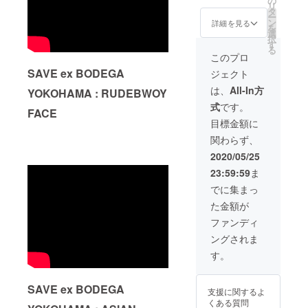
の
舗での
でお選
の場合
さい。
リ
ス1個】
りま
タ
受け取
びくだ
はご本
(受取期
ー
レ
す。 *白
ン
りの選
詳細を見る
さい。 *
人様確
間は営
を
ディー
ボ
選
択が可
店舗で
認をさ
業再開
択
スサイ
ディー
す
能です
の受け
せて頂
後より
る
ズから
になり
ので、
このプロ
取り
きます)
6ヶ月以
XXLサ
ます。 *
支援時
は、営
*ご支援
内) (店
SAVE ex BODEGA
ジェクト
イズま
サイズ
にプル
業再開
をして
頭にて
で幅広
はプル
ダウン
は、
All-In方
してか
YOKOHAMA : RUDEBWOY
いただ
お受け
くご用
ダウン
でお選
ら6ヶ月
く際に
渡しの
式
です。
意致し
から選
びくだ
FACE
間を受
『上乗
場合は
まし
択して
さい。 *
目標金額に
け取り
せ支
ご本人
た。 ex
くださ
店舗で
受付期
援』を
様確認
関わらず、
BODEG
い。 *リ
の受け
間とさ
するこ
をさせ
Aオリジ
ターン
取り
2020/05/25
せてい
とがで
て頂き
ナル
のお受
は、営
ただき
きま
ます) *
23:59:59
ま
ショッ
け取り
業再開
ます。
す。 ご
募集終
トグラ
は、郵
してか
でに集まっ
(店頭に
都合許
了時、
ス1個が
送もし
ら6ヶ月
てお受
す場合
営業再
た金額が
セット
くは店
間を受
け渡し
は、リ
開の目
になり
舗での
け取り
ファンディ
の場合
ターン
処が立
ます。 *
受け取
受付期
はご本
の額に
ち次
ングされま
ボ
りの選
間とさ
人様確
上乗せ
第、オ
ディー
択が可
せてい
す。
認をさ
して、
リジナ
カラー
能です
ただき
せて頂
ご支援
ルMIXの
（白or
ので、
ます。
きます)
頂けま
に制作
黒）は
支援時
(店頭に
SAVE ex BODEGA
*ご支援
すと大
を開始
支援に関するよ
プルダ
にプル
てお受
をして
変あり
致しま
くある質問
ウンか
ダウン