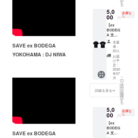
いた
けるド
す
場制限
のお受
業再開
る
為、限
リンク
をかけ
け取り
後より
5,0
定枚数
チケッ
させて
は、郵
6ヶ月以
在庫な
を追加
00
ト(1枚
し
いただ
送もし
円
内) (店
いたし
500
くこと
くは店
頭にて
【ex
まし
円)×2枚
があり
舗での
お受け
BODEG
た。 レ
がセッ
ます。
受け取
渡しの
A 支援
ディー
トにな
あらか
りの選
場合は
オリジ
スサイ
りま
じめご
択が可
支援
ご本人
SAVE ex BODEGA
ナルT
ズから
す。 *
了承く
者：
能です
様確認
シャツ
XXLサ
黒ボ
20人
ださ
ので、
をさせ
YOKOHAMA : DJ NIWA
（黒）
イズま
ディー
い。 *貸
お届
支援時
て頂き
+ドリン
で幅広
になり
け予
切イベ
にプル
ます) *
クチ
くご用
定：
ます。 *
ント時
ダウン
ご支援
ケット2
2020
意致し
サイズ
など入
でお選
をして
年07
枚】 レ
まし
はプル
場頂け
びくだ
いただ
こ
月
ディー
た。 ex
の
ダウン
ない場
さい。
く際に
リ
スサイ
BODEG
タ
から選
合もご
(受取期
『上乗
ー
ズから
Aで使用
ン
択して
詳細を見る
ざいま
間は営
せ支
を
XXLサ
して頂
選
くださ
す。あ
業再開
援』を
択
イズま
けるド
す
い。 *リ
らかじ
後より
するこ
る
で幅広
リンク
ターン
めご了
6ヶ月以
とがで
5,0
くご用
チケッ
のお受
承くだ
内) (店
在庫な
きま
意致し
00
ト(1枚
し
け取り
さい。
円
頭にて
す。 ご
まし
500
は、郵
*VIP
お受け
都合許
【ex
た。 ex
円)×2枚
送もし
カード
渡しの
す場合
BODEG
BODEG
がセッ
くは店
を紛失
場合は
は、リ
SAVE ex BODEGA
A 支援
Aで使用
トにな
舗での
された
ご本人
ターン
オリジ