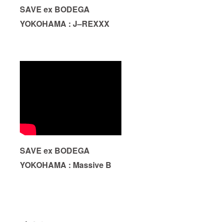
『上乗
SAVE ex BODEGA
せ支
YOKOHAMA : J–REXXX
援』を
するこ
とがで
きま
す。 ご
都合許
す場合
は、リ
ターン
の額に
上乗せ
して、
ご支援
頂けま
すと大
変あり
SAVE ex BODEGA
がたい
です。
YOKOHAMA : Massive B