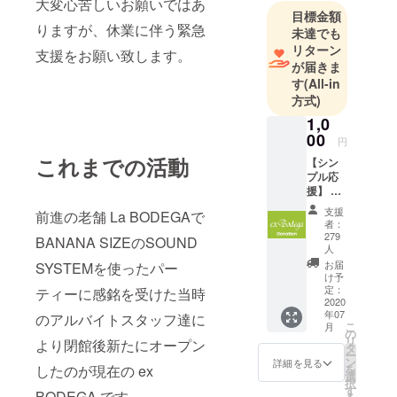
大変心苦しいお願いではあ
目標金額
りますが、休業に伴う緊急
未達でも
リターン
支援をお願い致します。
が届きま
す
(All-in
方式)
1,0
00
円
これまでの活動
【シン
プル応
援】 シ
ンプル
支援
前進の老舗 La BODEGAで
に応援
者：
して頂
279
BANANA SIZEのSOUND
ける方
人
はこち
お届
SYSTEMを使ったパー
らをお
け予
願い致
定：
ティーに感銘を受けた当時
2020
しま
年07
のアルバイトスタッフ達に
す。ス
こ
月
タッフ
の
リ
より閉館後新たにオープン
より感
タ
ー
謝の
ン
詳細を見る
したのが現在の ex
を
メッ
選
択
セージ
す
BODEGA です。