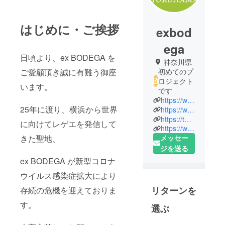
はじめに・ご挨拶
exbod
ega
日頃より、ex BODEGA を
神奈川県
ご愛顧頂き誠に有難う御座
初めてのプ
ロジェクト
います。
です
https://www.instagram.com/exbodega
25年に渡り、横浜から世界
https://www.facebook.com/ex.bodega
https://twitter.com/bodega_yokohama
に向けてレゲエを発信して
https://www.youtube.com/channel/UCpR7SKcqyj80_lscQu_zPRw
きた聖地、
メッセー
ジを送る
ex BODEGA が新型コロナ
ウイルス感染症拡大により
リターンを
存続の危機を迎えておりま
す。
選ぶ