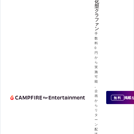
化
型
ク
ラ
フ
ァ
ン
手
数
料
0
円
か
ら
実
施
可
能
。
企
画
掲載
無料
か
ら
リ
タ
ー
ン
配
送