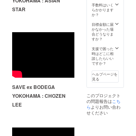
YOKOHAMA : ASIAN
け渡し
いただ
がたい
すので
ら選択
でお選
手数料はいく
の場合
く際に
です。
少しお
STAR
してく
びくだ
らかかります
はご本
『上乗
時間を
ださ
さい。 *
か？
人様確
せ支
頂きま
い。 *
店舗で
認をさ
援』を
す。 *ご
サイズ
の受け
目標金額に届
せて頂
するこ
支援を
はプル
取り
かなかった場
きます)
とがで
してい
ダウン
は、営
合どうなりま
*ご支援
きま
ただく
から選
業再開
すか？
をして
す。 ご
際に
択して
してか
いただ
都合許
『上乗
くださ
ら6ヶ月
支援で困った
く際に
す場合
せ支
い。 *リ
間を受
時はどこに相
『上乗
は、リ
援』を
ターン
け取り
談したらいい
せ支
ターン
するこ
のお受
受付期
ですか？
援』を
の額に
とがで
け取り
間とさ
するこ
上乗せ
きま
は、郵
せてい
とがで
して、
ヘルプページを
す。 ご
送もし
ただき
きま
ご支援
見る
都合許
くは店
ます。
す。 ご
頂けま
す場合
SAVE ex BODEGA
舗での
(店頭に
都合許
すと大
は、リ
受け取
てお受
す場合
変あり
ターン
YOKOHAMA : CHOZEN
このプロジェクト
りの選
け渡し
は、リ
がたい
の額に
の問題報告は
こち
択が可
の場合
ターン
です。
LEE
上乗せ
能です
ら
よりお問い合わ
はご本
の額に
して、
ので、
人様確
上乗せ
せください
ご支援
支援時
認をさ
して、
頂けま
にプル
せて頂
ご支援
すと大
ダウン
きます)
頂けま
変あり
でお選
*ご支援
すと大
がたい
びくだ
をして