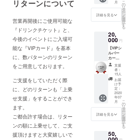
リターンについて
月間を
こ
月
カード
の
郵送も
受け取
リ
をお持
タ
しくは
り受付
ー
ちいた
ン
店舗で
詳細を見る
期間と
を
だけ
選
の受け
営業再開後にご使用可能な
させて
択
ば、全
す
取りの
いただ
る
てのイ
『ドリンクチケット』と、
選択が
きま
20,
ベント
可能で
す。 (店
今後のイベントにご入場可
に入場
000
すの
円
頭にて
できる
で、支
お受け
能な『VIPカード』を基本
【VIPシ
権利で
援時に
渡しの
ルバー
す。 *有
プルダ
場合は
に、数パターンのリターン
カード
効期
ウンで
ご本人
(1年間
限：VIP
お選び
をご用意しております。
支援
様確認
コー
カード
くださ
者：
をさせ
ス)】 営
がお手
15人
い。 *店
て頂き
業再開
元に届
ご支援をしていただく際
舗での
お届
ます) *
後1年
いてか
け予
受け取
ご支援
間、ご
に、どのリターンも「上乗
ら6ヶ月
定：
りは、
をして
来場時
2020
間 *混雑
営業再
いただ
年07
せ支援」をすることができ
にVIP
が予想
開して
く際に
こ
月
カード
される
の
から2ヶ
『上乗
リ
ます。
をお持
イベン
タ
月間を
せ支
ー
ちいた
トの場
ン
詳細を見る
受け取
ご都合許す場合は、リター
援』を
を
だけ
合は、
選
り受付
するこ
択
ば、全
入場制
す
ンの額に上乗せして、ご支
期間と
とがで
る
てのイ
限をか
させて
きま
50,
ベント
けさせ
援頂けますと大変嬉しいで
いただ
す。 ご
に入場
000
ていた
きま
円