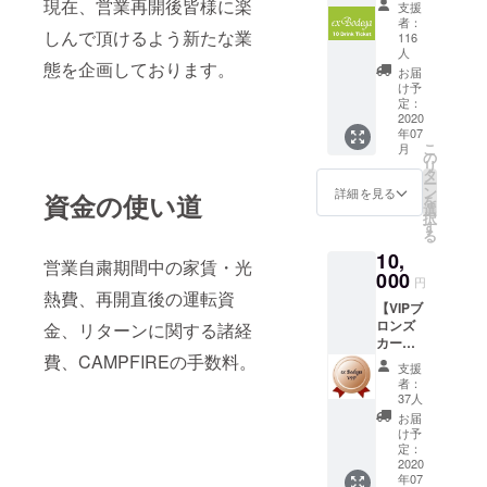
現在、営業再開後皆様に楽
元に届
支援
セッ
いてか
者：
ト】 ex
しんで頂けるよう新たな業
ら1年 *
116
BODEG
人
チケッ
態を企画しております。
Aで使用
トのお
お届
して頂
け予
受け取
けるド
定：
りは、
2020
リンク
郵送も
年07
チケッ
しくは
こ
月
ト(1枚
の
店舗で
リ
500
タ
の受け
ー
円)×10
ン
詳細を見る
取りの
資金の使い道
を
枚セッ
選
選択が
択
トをリ
す
可能で
る
ターン
すの
10,
とさせ
営業自粛期間中の家賃・光
で、支
000
て頂き
援時に
円
ます。 *
熱費、再開直後の運転資
プルダ
【VIPブ
有効期
ウンで
ロンズ
金、リターンに関する諸経
限：チ
お選び
カード
ケット
くださ
費、CAMPFIREの手数料。
(6ヶ月
がお手
い。 *店
支援
間コー
元に届
者：
舗での
ス)】 営
いてか
37人
受け取
業再開
ら1年 *
お届
りは、
後6ヶ月
チケッ
け予
営業再
間、ご
定：
トのお
開して
来場時
2020
受け取
から2ヶ
年07
にVIP
りは、