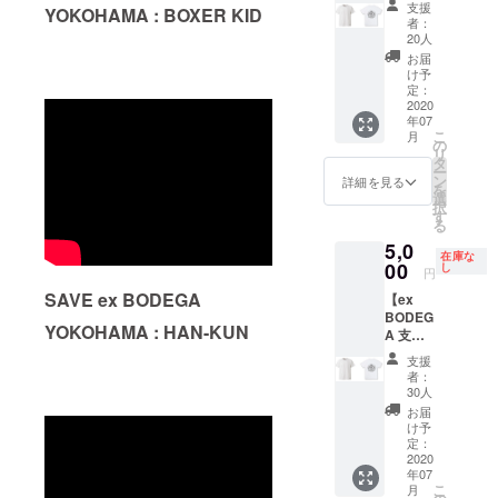
して頂
りま
受け取
場合の
支援
様確認
YOKOHAMA : BOXER KID
の額に
ナルT
けるド
す。 *
りの選
者：
再発行
をさせ
上乗せ
シャツ
リンク
白ボ
20人
択が可
はござ
て頂き
して、
（白）
チケッ
ディー
能です
お届
いませ
ます) *
ご支援
+ドリン
ト(1枚
になり
け予
ので、
ん。 *ご
ご支援
頂けま
クチ
500
定：
ます。 *
支援時
入場時
をして
すと大
ケット2
2020
円)×2枚
サイズ
にプル
のドリ
いただ
変あり
年07
枚】 レ
がセッ
はプル
ダウン
ンク代
く際に
こ
がたい
月
ディー
トにな
の
ダウン
でお選
は別途
『上乗
リ
です。
スサイ
りま
タ
から選
びくだ
頂きま
せ支
ー
ズから
す。 *黒
ン
択して
詳細を見る
さい。 *
す。 *リ
援』を
を
XXLサ
ボ
選
くださ
店舗で
ターン
するこ
択
イズま
ディー
す
い。 *リ
の受け
のお受
とがで
る
で幅広
になり
ターン
取り
け取り
きま
5,0
くご用
ます。 *
のお受
は、営
は、郵
在庫な
す。 ご
意致し
00
サイズ
し
け取り
業再開
円
送もし
都合許
まし
はプル
は、郵
してか
くは店
す場合
SAVE ex BODEGA
【ex
た。 ex
ダウン
送もし
ら6ヶ月
舗での
は、リ
BODEG
BODEG
から選
くは店
間を受
受け取
YOKOHAMA : HAN-KUN
ターン
A 支援
Aで使用
択して
舗での
け取り
りの選
の額に
オリジ
して頂
くださ
受け取
受付期
支援
択が可
上乗せ
ナルT
けるド
い。 *リ
りの選
者：
間とさ
能です
して、
シャツ
リンク
ターン
30人
択が可
せてい
ので、
ご支援
（白or
チケッ
のお受
能です
お届
ただき
支援時
頂けま
黒）+オ
ト(1枚
け取り
け予
ので、
ます。
にプル
すと大
リジナ
500
定：
は、郵
支援時
(店頭に
ダウン
変あり
ル
2020
円)×2枚
送もし
にプル
てお受
でお選
がたい
年07
ショッ
がセッ
くは店
ダウン
け渡し
びくだ
こ
です。
月
トグラ
トにな