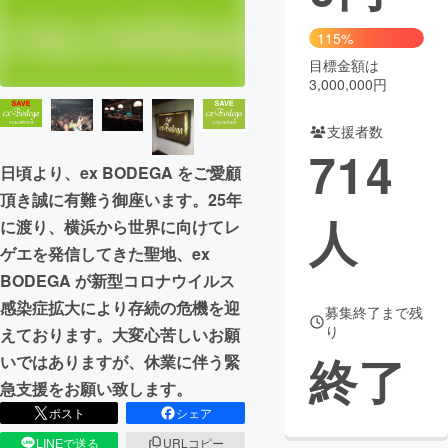
まちづくり・地域活性化
115%
目標金額は
3,000,000円
CAMPFIRE for Social Good
CAMPFIRE Creation
CAMPFIREふるさと納税
machi-ya
コミュニティ
支援者数
714
日頃より、ex BODEGA をご愛顧
頂き誠に有難う御座います。25年
人
に渡り、横浜から世界に向けてレ
ゲエを発信してきた聖地、ex
BODEGA が新型コロナウイルス
感染症拡大により存続の危機を迎
募集終了まで残
り
えております。大変心苦しいお願
終了
いではありますが、休業に伴う緊
急支援をお願い致します。
ポスト
シェア
LINEで送る
URLコピー