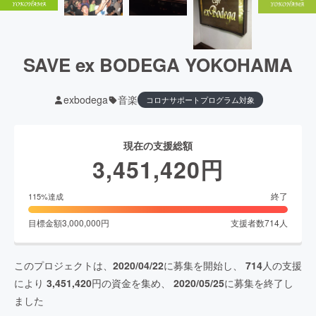
SAVE ex BODEGA YOKOHAMA
exbodega
音楽
コロナサポートプログラム対象
現在の支援総額
3,451,420
円
終了
115
%達成
目標金額
3,000,000
円
支援者数
714
人
このプロジェクトは、
2020/04/22
に募集を開始し、
714
人の支援
により
3,451,420
円の資金を集め、
2020/05/25
に募集を終了し
ました