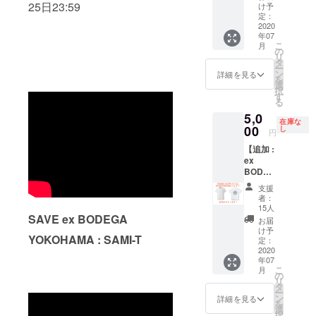
（黒）
25日23:59
ウン
切イベ
け予
いませ
ご支援
+ドリン
ロード
定：
ント時
ん。 *ご
頂けま
クチ
2020
コード
など入
入場時
すと大
年07
ケット2
（レ
場頂け
のドリ
変あり
こ
月
枚】 予
ギュ
の
ない場
ンク代
がたい
リ
想を超
ラーイ
タ
合もご
は別途
です。
ー
える反
ベント
ン
ざいま
詳細を見る
頂きま
を
響を頂
クルー
選
す。あ
す。 *リ
択
いた
による
す
らかじ
ターン
る
為、限
オリジ
めご了
のお受
5,0
定枚数
ナル
承くだ
け取り
在庫な
を追加
00
MIX）が
し
さい。
は、郵
円
いたし
セット
*VIP
送もし
【追加 :
まし
になり
カード
くは店
ex
た。 レ
ます。 *
を紛失
舗での
BODEG
ディー
有効期
された
受け取
A 支援
スサイ
限：VIP
場合の
りの選
支援
オリジ
ズから
カード
再発行
者：
択が可
ナルT
XXLサ
がお手
15人
はござ
能です
シャツ
SAVE ex BODEGA
イズま
元に届
いませ
お届
ので、
（白）
で幅広
いてか
け予
ん。 *ご
支援時
YOKOHAMA : SAMI-T
+ドリン
くご用
定：
ら1年間
入場時
にプル
クチ
2020
意致し
*混雑が
のドリ
ダウン
年07
ケット2
まし
予想さ
ンク代
でお選
こ
月
枚】 予
た。 ex
の
れるイ
は別途
びくだ
リ
想を超
BODEG
タ
ベント
頂きま
さい。
ー
える反
Aで使用
ン
の場合
詳細を見る
す。 *リ
(受取期
を
響を頂
して頂
選
は、入
ターン
間は営
択