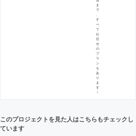
ま
で
、
す
べ
て
お
任
せ
の
プ
ラ
ン
も
あ
り
ま
す
！
このプロジェクトを見た人はこちらもチェックし
ています