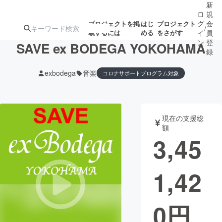
新
ロ
規
グ
会
プロジェクトを掲
はじ
プロジェクト
/
載するには
める
をさがす
イ
員
ン
登
SAVE ex BODEGA YOKOHAMA
録
exbodega
音楽
コロナサポートプログラム対象
人気のプロ
注目のリ
注目の新着プロ
募集終了が近いプ
もうすぐ公開
ジェクト
ターン
ジェクト
ロジェクト
されます
現在の支援総
額
アート・写真
音楽
3,45
テクノロジー・ガジェット
ゲーム・サ
1,42
映像・映画
書籍・雑誌
0
円
ビジネス・起業
チャレンジ