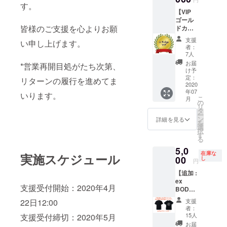
都合許
す。
できる
だくこ
す。 (店
す場合
【VIP
権利で
とがあ
頭にて
は、リ
ゴール
す。 *有
りま
お受け
ターン
皆様のご支援を心よりお願
ドカー
効期
す。あ
渡しの
の額に
ド(1年
限：VIP
らかじ
場合は
支援
い申し上げます。
上乗せ
間コー
カード
めご了
者：
ご本人
して、
ス)】 営
がお手
承くだ
7人
様確認
ご支援
業再開
元に届
さい。 *
お届
をさせ
*営業再開目処がたち次第、
頂けま
後1年
いてか
貸切イ
け予
て頂き
すと大
間、ご
ら1年間
定：
ベント
リターンの履行を進めてま
ます) *
変あり
来場時
2020
*混雑が
時など
ご支援
がたい
年07
にVIP
予想さ
いります。
入場頂
をして
こ
です。
月
カード
れるイ
の
けない
いただ
リ
をお持
ベント
タ
場合も
く際に
ー
ちいた
の場合
ン
ござい
詳細を見る
『上乗
を
だけ
は、入
選
ます。
せ支
択
ば、全
場制限
す
あらか
援』を
る
てのイ
をかけ
じめご
するこ
5,0
ベント
させて
了承く
とがで
在庫な
実施スケジュール
に入場
00
いただ
し
ださ
円
きま
できる
くこと
い。
す。 ご
【追加 :
権利
があり
*VIP
都合許
ex
に、オ
ます。
カード
す場合
支援受付開始：2020年4月
BODEG
リジナ
あらか
を紛失
は、リ
A 支援
ル
じめご
された
22日12:00
支援
ターン
オリジ
ショッ
了承く
場合の
者：
の額に
ナルT
トグラ
ださ
15人
支援受付締切：2020年5月
再発行
上乗せ
シャツ
ス、ダ
い。 *貸
はござ
お届
して、