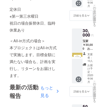
年06
きま
こ
月
す。 ※
の
定休日
リ
お店で
タ
ー
のご飲
ン
※第一第三水曜日
詳細を見る
を
食代と
選
択
してご
祝日の場合振替休日、臨時
す
る
利用い
休業あり
30,
ただけ
ます。
000
円
※食事券
＜All-in方式の場合＞
宝家
でお支
￥30,00
払いに
本プロジェクトはAll-in方式
0 お食
なる場
事券
合はお
で実施します。目標金額に
支援
30,000
釣りが
者：
円のお
発生致
10人
満たない場合も、計画を実
食事券
しませ
お届
を発送
行し、リターンをお届けし
ん。 ※
け予
させて
所持し
定：
ます。
いただ
2020
て頂い
年06
きま
ている
こ
月
す。 ※
食事券
の
最新の活動
リ
もっと
お店で
以上の
タ
ー
のご飲
ご飲食
ン
詳細を見る
を
報告
見る
食代と
代は別
選
択
してご
途追加
す
る
利用い
料金に
50,
ただけ
てお求