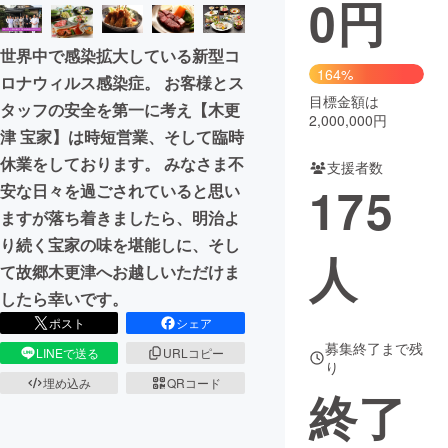
0
円
まちづくり・地域活性化
世界中で感染拡大している新型コ
164%
ロナウィルス感染症。 お客様とス
CAMPFIRE for Social Good
CAMPFIRE Creation
目標金額は
タッフの安全を第一に考え【木更
2,000,000円
CAMPFIREふるさと納税
machi-ya
コミュニティ
津 宝家】は時短営業、そして臨時
休業をしております。 みなさま不
支援者数
175
安な日々を過ごされていると思い
ますが落ち着きましたら、明治よ
り続く宝家の味を堪能しに、そし
人
て故郷木更津へお越しいただけま
したら幸いです。
ポスト
シェア
募集終了まで残
LINEで送る
URLコピー
り
埋め込み
QRコード
終了