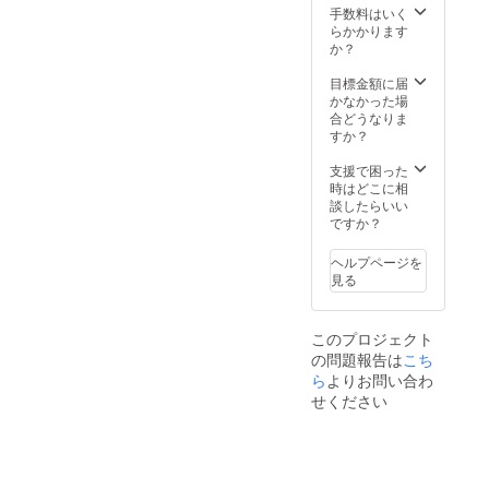
います
す。 ※
手数料はいく
した。まずは、わたく
ので、
他食事
らかかります
お席の
券や
し、若女将の背中を友
か？
ご予約
クーポ
人が押してくれ、商工
をおス
ン等、
目標金額に届
スメし
同時ご
かなかった場
会議所さんやらづBiz
ており
使用不
合どうなりま
さん、一心堂さんなど
ます。
可 ※
すか？
※食事券
コース
にもアドバイスをいた
の有効
のご利
支援で困った
だき、社内で打ち合わ
期限は
用は仕
時はどこに相
2020年
入れの
談したらいい
せを繰り返し、スター
6月～
関係で
ですか？
2021年
二日前
ト。それから、常連様
6月まで
までの
ヘルプページを
から、クラウドファン
となり
ご予約
見る
ます。
となり
ディングのやり方をわ
ます。
ざわざ聞きにご連絡を
※混雑す
このプロジェクト
ること
くださったり、偶然お
の問題報告は
こち
もござ
会いした方から「クラ
います
ら
よりお問い合わ
ので、
せください
ウドファンディングし
お席の
たよ」とおっしゃって
ご予約
をおス
いただいたり。また、
スメし
ており
今回初めてご縁をいた