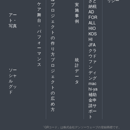
リシー
さと
ケ
プ
実
納税
ア
ロ
施
AD
アー
舞
ジ
事
FOR
ト・
台
ェ
例
ALL
写真
・
ク
HIO
パ
ト
KOS
フ
の
HI
ォ
作
JFA
ー
り
クラ
マ
方
ウド
ン
プ
統
ファ
ス
ロ
計
ン
ソー
ジ
デ
ディ
シャ
ェ
ー
ング
ル
ク
タ
mac
グッ
ト
hi-ya
ド
の
補助
広
金申
め
請サ
方
ポー
ト
「QRコード」は株式会社デンソーウェーブの登録商標です。