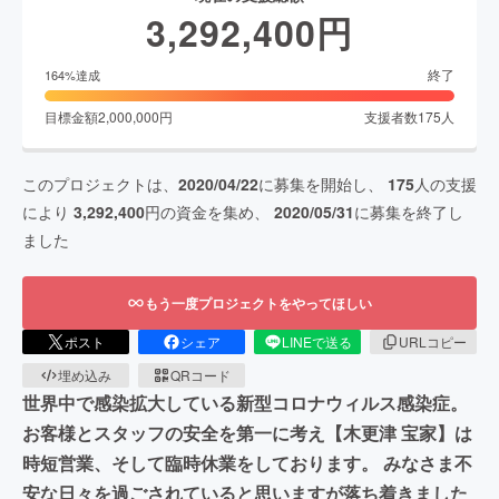
3,292,400
円
終了
164
%達成
目標金額
2,000,000
円
支援者数
175
人
このプロジェクトは、
2020/04/22
に募集を開始し、
175
人の支援
により
3,292,400
円の資金を集め、
2020/05/31
に募集を終了し
ました
もう一度プロジェクトをやってほしい
ポスト
シェア
LINEで送る
URLコピー
埋め込み
QRコード
世界中で感染拡大している新型コロナウィルス感染症。
お客様とスタッフの安全を第一に考え【木更津 宝家】は
時短営業、そして臨時休業をしております。 みなさま不
安な日々を過ごされていると思いますが落ち着きました