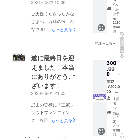
2021/05/22 13:38
しませ
円のお
使用不
スメし
2人
し、お陰様で宝家にも
ん。 ※
食事券
可 ※
ており
お届
所持し
を発送
コース
ご支援くださったみな
活気と笑顔が戻りつつ
ます。
け予
て頂い
させて
のご利
定：
※食事券
さまへ、万緑の候、み
あります。改めまして
ている
いただ
2020
用は仕
の有効
年06
食事券
きま
入れの
期限は
なさまいかがお過ごし
一昨年は、宝家クラウ
もっと見る
こ
月
以上の
す。 ※
関係で
の
2020年
リ
でしょうか。改めまし
ドファンディングを応
ご飲食
お店で
二日前
タ
6月～
ー
代は別
のご飲
までの
ン
2021年
詳細を見る
て昨年は宝家クラウド
援いただき心より御礼
を
途追加
食代と
ご予約
選
6月まで
択
ファンディングを応援
料金に
してご
を申し上げます。この
となり
す
となり
る
遂に最終日を迎
てお求
利用い
ます。
ます。
いただき誠にありがと
度は、お食事券の有効
300
めいた
ただけ
※混雑す
閉じる
えました！本当
だけま
ます。
,00
うございました。この
ること
期限のことでご連絡を
す。 ※
※食事券
もござ
0
円
にありがとうご
度は、お食事券の有効
させていただいており
他食事
でお支
います
券や
払いに
宝家
ので、
期限のことでご連絡を
ます。想像以上に世の
ざいます！
クーポ
なる場
￥300,0
お席の
させていただいており
中が落ち着いてくるの
ン等、
合はお
00 お
ご予約
2020/06/01 21:03
同時ご
釣りが
食事券
をおス
ます。まだ世の中が落
に時間がかかったのも
支援
使用不
発生致
300,000
スメし
者：
沢山の皆様に「宝家ク
ち着かない状況ですの
あり、まだご使用され
可 ※
しませ
円のお
ており
4人
コース
ん。 ※
食事券
ます。
ラウドファンディン
お届
で、未使用のチケット
ていないお客様もい
のご利
所持し
を発送
※食事券
け予
グ」を応援いただき、
もっと見る
用は仕
て頂い
させて
を、来年、令和4年の
らっしゃいます。来
の有効
定：
入れの
ている
いただ
2020
期限は
宝家一同心より御礼申
６月まで1年延長させ
年、令和5年の６月一
年06
関係で
食事券
きま
2020年
こ
月
し上げます。遂に最終
二日前
以上の
す。 ※
6月～
ていただきます。ぜひ
の
杯まで1年延長させて