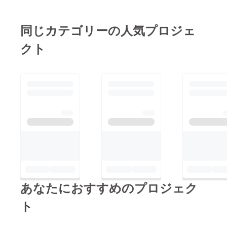
ます。
だいた方も多くいらっ
※食事券
の有効
しゃいました。
同じカテゴリーの人気プロジェ
期限は
TBS「爆報！THEフラ
2020年
クト
6月～
イデー」に取り上げて
2021年
いただいたことによっ
6月まで
となり
ていただいた反響も大
ます。
きく、この場を借りて
番組関係者のみなさま
にも御礼申し上げま
す。始めた当初はまさ
かこんなに多くの方に
応援いただけるとは
思っておらず、もう既
にゴール達成前からウ
あなたにおすすめのプロジェク
ルウルしっぱなしでし
た。数えきれないぐら
ト
いの方のお陰でここま
で来ることが出来感謝