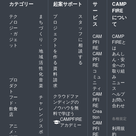
カテゴリー
起案サポート
サ
CAMP
ー
FIRE
テク
ま
プ
ス
ビ
につい
ノロ
ち
ロ
タ
ス
て
ジー
づ
ジ
ッ
・ガ
く
ェ
フ
CAM
CAMP
ジェ
り
ク
に
PFI
FIREと
ット
・
ト
相
RE
は
地
を
談
CAM
あんし
域
作
す
PFI
ん・安
活
る
る
RE
全への
性
資
コ
取り組
化
料
ミュ
み
プロ
音
請
ニ
ニュー
ダク
楽
求
ティ
ス
ト
CAM
ヘルプ
クラウドファ
フー
チ
PFI
お問い
ンディングの
ド・
ャ
RE
合わせ
ノウハウを無
飲食
レ
Crea
料で学ぼう
店
ン
tion
各種規定
CAMPFIRE
ジ
CAM
アカデミー
アニ
ス
利用規
PFI
メ・
ポ
約
RE