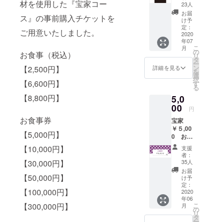
「Stay
材を使用した『宝家コー
23人
Strong!
お届
ス』の事前購入チケットを
」Tシャ
け予
ツ！ 若
定：
ご用意いたしました。
女将が
2020
年07
描いた
こ
月
油絵をT
の
お食事（税込）
リ
シャツ
タ
ー
デザイ
ン
【2,500円】
詳細を見る
を
ンに取
選
択
り入れ
【6,600円】
す
る
まし
【8,800円】
5,0
た。
（製作:
00
円
一心
お食事券
宝家
堂）
￥５,00
【5,000円】
0 お食
事券
【10,000円】
支援
5,000円
者：
のお食
35人
【30,000円】
事券を
お届
発送さ
【50,000円】
け予
せてい
定：
【100,000円】
ただき
2020
年06
ます。
こ
【300,000円】
月
※お店で
の
リ
のご飲
タ
ー