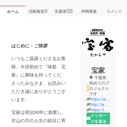
活動報告
支援者
仲間募集
コメント
ホーム
8
99+
はじめに・ご挨拶
いつもご贔屓くださるお客
様、今回初めて『味処 宝
宝家
家』に興味を持ってくだ
千葉県
さったみなさま、お読みい
初めてのプ
ロジェクト
ただき誠にありがとうござ
です
います。
https://www.facebook.com/Takaraya-1427370784177996/
http://takaraya.awk.jp/
https://twitter.com/kiekongjapan
宝家は明治30年に創業し、
メッセー
沢山の方の人生の節目に寄
ジを送る