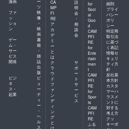
漫画
ー
CA
説
細則
for
ツ
MP
明
プライ
Soci
ファ
映
FI
会
バシー
al
ッ
像
RE
・
ポリ
Goo
ショ
・
ア
相
シー
d
ン
映
カ
談
特定商
CAM
画
デ
会
取引法
PFI
ゲー
書
ミ
に基づ
RE
ム・
籍
ー
く表記
for
サー
・
と
情報セ
Ente
ビス
雑
は
キュリ
rtain
開発
誌
ク
サ
ティ方
men
出
ラ
ポ
針
t
版
ウ
ー
反社基
CAM
ビジ
ビ
ド
ト
本方針
PFI
ネ
ュ
フ
サ
カスタ
RE
ス・
ー
ァ
ー
マーハ
for
起業
テ
ン
ビ
ラスメ
Spor
ィ
デ
ス
ントに
ts
ー
ィ
対する
CAM
・
ン
考え方
PFI
ヘ
グ
クッ
RE
ル
と
キーポ
ふる
ス
は