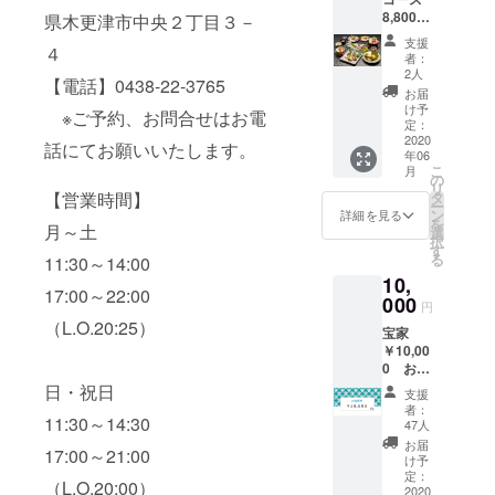
券や
8,800円
県木更津市中央２丁目３－
クーポ
（税
ン等、
支援
４
込）
同時ご
者：
（内容
使用不
2人
【電話】0438-22-3765
は時期
可 ※
お届
によっ
コース
け予
※ご予約、お問合せはお電
て変わ
定：
のご利
りま
2020
用は仕
話にてお願いいたします。
年06
す） 食
入れの
こ
月
材の関
の
関係で
リ
係で二
タ
【営業時間】
二日前
ー
日前ま
ン
までの
詳細を見る
を
でのご
月～土
選
ご予約
択
予約を
す
となり
る
11:30～14:00
お待ち
ます。
10,
申し上
17:00～22:00
げてお
000
円
りま
（L.O.20:25）
宝家
す。
￥10,00
0 お食
事券
日・祝日
支援
10,000
者：
円のお
11:30～14:30
47人
食事券
お届
17:00～21:00
を発送
け予
させて
定：
（L.O.20:00）
いただ
2020