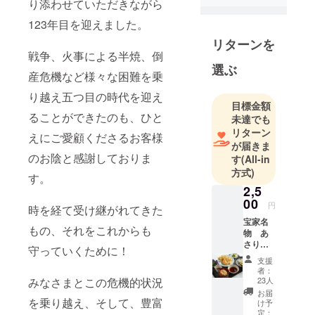
り添わせていただきながら
123年目を迎えました。
リターンを
戦争、火事による半焼、倒
選ぶ
産危機など様々な困難を乗
り越え五つ目の時代を迎え
目標金額
ることができたのも、ひと
未達でも
リターン
えにご愛顧くださるお客様
が届きま
のお陰と感謝しておりま
す
(All-in
方式)
す。
2,5
00
円
時を経て受け継がれてきた
宝家名
もの、それをこれからも
物 あ
さり御
守っていくために！
膳セッ
支援
ト
者：
2,500円
23人
みなさまとこの危機的状況
（税
お届
込）
を乗り越え、そして、豊富
け予
（内
定：