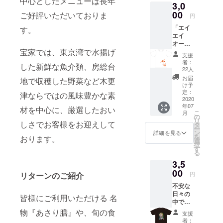
中心としたメニューは長年
3,0
ら】
00
ハーフ
ご好評いただいておりま
円
ハーフ:
「エイ
す。
裏メ
エイ
ニュー
オー！
あさり
宝家では、東京湾で水揚げ
」Tシャ
かき揚
支援
ツ 「み
げ（1
者：
した新鮮な魚介類、房総台
んなで
枚）あ
22人
共に乗
さりの
お届
地で収穫した野菜など木更
り越え
串揚げ
け予
よう」
定：
（2本）
津ならではの風味豊かな素
との想
2020
二つの
年07
いを込
材を中心に、厳選したおい
メイン
こ
月
めて！
の
が楽し
リ
（イラ
しさでお客様をお迎えして
タ
めるよ
ー
スト:マ
ン
うに
詳細を見る
を
おります。
ンガエ
選
なって
択
リー、
す
おりま
る
フォン
す！
3,5
ト:若女
将、製
00
円
リターンのご紹介
作:一心
不安な
堂）
日々の
皆様にご利用いただける 名
中でも
心を強
物『あさり膳』や、旬の食
支援
く
者：