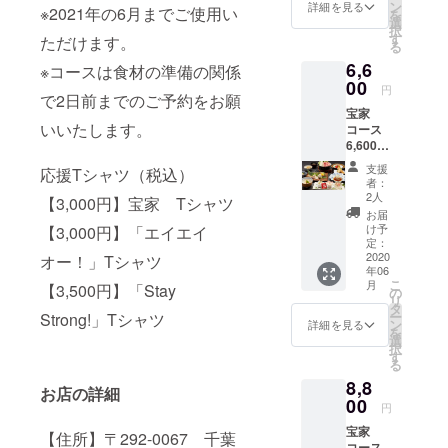
食代と
ン
詳細を見る
※2021年の6月までご使用い
を
してご
選
択
利用い
す
ただけます。
る
ただけ
6,6
ます。
※コースは食材の準備の関係
※食事券
00
円
で2日前までのご予約をお願
でお支
宝家
払いに
いいたします。
コース
なる場
6,600円
合はお
（税
釣りが
支援
応援Tシャツ（税込）
込）
発生致
者：
（内容
しませ
2人
【3,000円】宝家 Tシャツ
は時期
ん。 ※
お届
によっ
所持し
け予
【3,000円】「エイエイ
て変わ
て頂い
定：
りま
2020
ている
オー！」Tシャツ
年06
す） 食
食事券
こ
月
【3,500円】「Stay
材の関
以上の
の
リ
係で二
ご飲食
タ
ー
Strong!」Tシャツ
日前ま
代は別
ン
詳細を見る
を
でのご
途追加
選
択
予約を
料金に
す
る
お待ち
てお求
8,8
申し上
めいた
お店の詳細
げてお
00
だけま
円
りま
す。 ※
宝家
す。
他食事
【住所】〒292-0067 千葉
コース