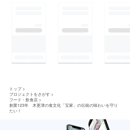
しております。数日前
より、夜の営業も段階
的に再開。お客様をお
迎えする為に、色々な
DIYをし、安全対策の
強化もさせていただき
ました。「未来お食事
券」を6月の下旬あた
りに送らせていただき
ますので、ぜひみなさ
まの安心と感じるタイ
ミングでお運びいただ
トップ
>
けましたら幸いです。
プロジェクトをさがす
>
フード・飲食店
>
Tシャツは、7月に発送
創業123年 木更津の食文化「宝家」の伝統の味わいを守り
予定です。暑い時期に
たい！
ご活用いただけたら嬉
しいです。それでは、
みなさまを宝家で、そ