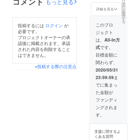
コメント
もっと見る
リ
までの
ご飲食
お店で
2021年
タ
日を迎え、不思議な気
ー
ゆっくりお越しになれ
いただきたく存じま
ご予約
代は別
のご飲
6月まで
ン
詳細を見る
を
持ちです。この1か
となり
途追加
食代と
となり
選
る際にご利用いただけ
す。ぜひゆっくりお越
択
ます。
料金に
してご
ます。
す
月、本当に色々なこと
る
たらと存じます。ご質
しになれる際にご利用
※混雑す
てお求
利用い
このプロ
投稿するには
ログイン
が
ること
めいた
ただけ
がありました。完全休
問等ございましたら、
いただけたら幸いで
必要です。
ジェクト
もござ
だけま
ます。
業からの、テイクアウ
プロジェクトオーナーの承
お気軽にお店までご連
います
す。 ※
※食事券
す。ご質問等ございま
は、
All-In方
ので、
他食事
でお支
認後に掲載されます。承認
ト中心のランチタイム
絡くださいませ。宝
したら、お気軽にお店
式
です。
お席の
券や
払いに
された内容を削除すること
の再開。不安な日々の
ご予約
クーポ
なる場
家:0438-22-3765時節
までご連絡くださいま
目標金額に
はできません。
をおス
ン等、
合はお
中で、175名の方に宝
柄みなさまくれぐれも
せ。宝家:0438-22-
関わらず、
スメし
同時ご
釣りが
※投稿する際の注意点
家を想っていただき目
ており
使用不
発生致
ご自愛ください。笑顔
3765梅雨に入り気候
2020/05/31
ます。
可 ※
しませ
標を大きく越えられた
で皆様にお目にかかれ
23:59:59
ま
が不安定ですので、み
※食事券
コース
ん。 ※
の有効
のご利
所持し
ことは、これから暖簾
でに集まっ
ますのをスタッフ一同
なさまくれぐれもご自
期限は
用は仕
て頂い
を守っていく上で、私
た金額が
楽しみにおておりま
愛ください。笑顔でみ
2020年
入れの
ている
6月～
関係で
食事券
共にとって大きな糧と
ファンディ
す。宝家
なさまにお目にかかれ
2021年
二日前
以上の
なりました。はじめて
ングされま
6月まで
までの
ご飲食
るのをスタッフ一同楽
となり
ご予約
代は別
の挑戦を手探りで始
す。
しみにしております。
ます。
となり
途追加
め、色んな方にご協力
ます。
料金に
宝家
※混雑す
てお求
いただきながら、ここ
支援に関するよ
ること
めいた
くある質問
まで来ることが出来ま
もござ
だけま