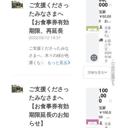
ます。
ご支援くださっ
000
めいた
円
※食事券
だけま
宝家
たみなさまへ
でお支
す。 ※
￥50,00
払いに
他食事
【お食事券有効
0 お食
なる場
券や
事券
合はお
クーポ
支援
期限、再延長
50,000
釣りが
ン等、
者：
円のお
発生致
同時ご
5人
2022/06/12 19:31
食事券
しませ
使用不
お届
を発送
ん。 ※
可 ※
け予
ご支援くださったみな
させて
所持し
定：
コース
いただ
2020
て頂い
のご利
さまへ、木々の緑が色
年06
きま
ている
用は仕
こ
月
す。 ※
濃くなる時期となりま
もっと見る
食事券
の
入れの
リ
お店で
以上の
タ
関係で
したが、みなさまお元
ー
のご飲
ご飲食
ン
二日前
詳細を見る
を
食代と
代は別
気でお過ごしですか。
選
までの
択
してご
途追加
す
ご予約
る
長い長いトンネルを抜
利用い
料金に
となり
ご支援くださっ
100
ただけ
てお求
ます。
け、コロナがようやく
ます。
,00
めいた
※混雑す
たみなさまへ
徐々に落ち着いてまい
※食事券
だけま
0
ること
円
でお支
す。 ※
もござ
【お食事券有効
りました。まだ感染防
払いに
宝家
他食事
います
止対策に気をつけなが
なる場
￥100,0
券や
期限延長のお知
ので、
合はお
00 お
クーポ
お席の
らではございますが、
釣りが
食事券
らせ】
ン等、
ご予約
支援
発生致
100,000
観光バスなども再開
同時ご
をおス
者：