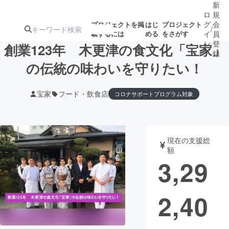
新
ロ
規
グ
会
プロジェクトを掲
はじ
プロジェクト
/
載するには
める
をさがす
イ
員
ン
登
創業123年 木更津の食文化「宝家」
録
の伝統の味わいを守りたい！
人気のプロ
注目のリ
注目の新着プロ
募集終了が近いプ
もうすぐ公開
宝家
フード・飲食店
コロナサポートプログラム対象
ジェクト
ターン
ジェクト
ロジェクト
されます
アート・写真
音楽
現在の支援総
額
3,29
テクノロジー・ガジェット
ゲーム・サ
映像・映画
書籍・雑誌
2,40
ビジネス・起業
チャレンジ