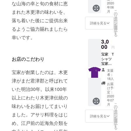
な山海の幸と旬の食材に恵
容：ア
2020
年06
サリ御
こ
まれた木更津の味わいを、
月
前
の
リ
2,200円
タ
落ち着いた後にご提供出来
ー
＋ソフ
ン
詳細を見る
を
トドリ
選
るようご協力賜れましたら
択
ンク
す
る
440円）
幸いです。
3,0
メイン
を5種類
00
円
より一
宝家 T
つお選
お店のこだわり
シャツ
びいた
宝家イ
だけま
ベントT
す 【あ
支援
宝家が創業したのは、木更
シャツ
さりの
者：
を着て
かき揚
18人
津がまだ君津郡と呼ばれて
お店を
げ（2
お届
応援！
枚）あ
け予
いた明治30年。以来100年
さりの
定：
2020
串揚げ
以上にわたり木更津伝統の
年07
（4
こ
月
味わいをお届けしてまいり
本）、
の
リ
ハーフ
タ
ー
ました。アサリ料理をはじ
ハー
ン
詳細を見る
を
フ、お
選
め、江戸前の近海魚介類を
択
刺身、
す
る
天ぷ