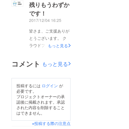
残りもうわずか
てクラウドファンディ
ミー14制作にあたり皆
です！
ングのリターンの進捗
様に満足してもらえる
を、AICファンクラ
2017/12/04 16:25
ものをとこだわった結
ブ・ニュースとしてお
果、 只今制作が遅れ
皆さま、ご支援ありが
届けすることとしまし
ている状況です。 申
とうございます。 ク
た。 毎月１～２回の
し訳ありませんが、も
ラウドファンディング
もっと見る
刊行を予定しておりま
うしばらくお待ち頂け
の期間はもうわずかに
す。 もし、万が一届
ます様によろしくお願
なって来ていますが、
コメント
もっと見る
いていない方がおられ
いします。 近々に
キャラクターデザイン
ましたら、個別にメー
て、活動報告などに状
作業はフィルム制作作
ルくださいますよう、
況をUPさせていただ
業に向けて、進んでき
よろしくお願いしま
投稿するには
ログイン
が
きます。 よりご満足
ています。 新キャラ
必要です。
す。 また、個別の
してもらえる作品を頑
クター魔法少女の清書
プロジェクトオーナーの承
メールについても返信
張っている最中です！
認後に掲載されます。承認
デザインです！ どの
が滞ってしまっており
お待たせしてしまい大
された内容を削除すること
ようなキャラクター性
はできません。
ましたが、順次対応さ
変申し訳ございませ
なのか、ぜひ完成した
せて頂きます。 よろ
ん。 精一杯頑張って
※投稿する際の注意点
PVで確認して下さ
しくお願い申し上げま
製作中ですので どう