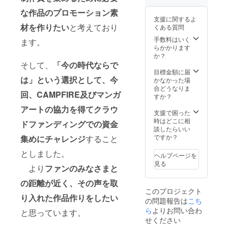
な作品のプロモーション素
支援に関するよ
材を作りたい
と考えており
くある質問
手数料はいく
ます。
らかかります
か？
そして、
「今の時代ならで
目標金額に届
は」という選択として、今
かなかった場
合どうなりま
回、CAMPFIRE及びマンガ
すか？
アートの協力を得てクラウ
支援で困った
時はどこに相
ドファンディングでの資金
談したらいい
ですか？
集めにチャレンジ
すること
としました。
ヘルプページを
見る
より
ファンのみ
なさまと
の距離が近く、その声を取
このプロジェクト
り入れた作品作りをしたい
の問題報告は
こち
ら
よりお問い合わ
と思っています。
せください