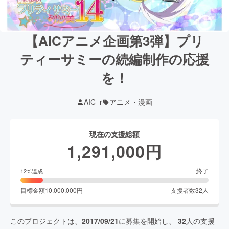
【AICアニメ企画第3弾】プリ
ティーサミーの続編制作の応援
を！
AIC_r
アニメ・漫画
現在の支援総額
1,291,000
円
終了
12
%達成
目標金額
10,000,000
円
支援者数
32
人
このプロジェクトは、
2017/09/21
に募集を開始し、
32
人の支援