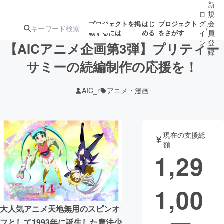
新
ロ
規
グ
会
プロジェクトを掲
はじ
プロジェクト
/
載するには
める
をさがす
イ
員
ン
登
【AICアニメ企画第3弾】プリティー
録
サミーの続編制作の応援を！
人気のプロ
注目のリ
注目の新着プロ
募集終了が近いプ
もうすぐ公開
AIC_r
アニメ・漫画
ジェクト
ターン
ジェクト
ロジェクト
されます
アート・写真
音楽
現在の支援総
額
1,29
テクノロジー・ガジェット
ゲーム・サ
1,00
映像・映画
書籍・雑誌
大人気アニメ天地無用のスピンオ
ビジネス・起業
チャレンジ
フとして1993年に誕生した魔法少