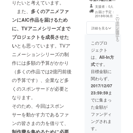
学+ARガヤ参加
りたいと考えています。
有り)を劇中に登
+ご指定のキャラ
支援者：0人
場させます。 ※
また、
多くのアニメファ
クターを描いた
お届け予定：
詳しい内容は
キャラクターデ
こ
2018年06月
の
MTGなどの相談
ンにAIC作品を届けるため
ザイナー直筆サ
リ
タ
の上、確定させ
イン+打ち上げ参
ー
に、TVアニメシリーズまで
ン
て頂きます
詳細を見る
加
を
選
択
プロジェクトを成長させた
す
る
このプロ
い
とも思っています。TVア
ジェクト
ニメーションシリーズの制
は、
All-In方
作には多額の予算がかかり
式
です。
（多くの作品では2億円前後
目標金額に
関わらず、
の予算です）、企業など多
2017/12/07
くのスポンサードが必要と
23:59:59
ま
なります。
でに集まっ
そのため、今回はスポン
た金額が
サーを動かす力であるファ
ファンディ
ングされま
ンの皆さまの力を借りて、
す。
制作費を集めるために必要