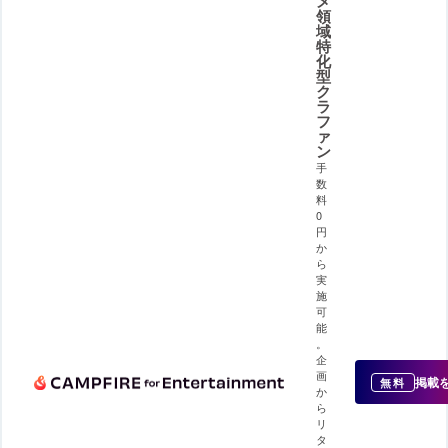
メ
領
域
特
化
型
ク
ラ
フ
ァ
ン
手
数
料
0
円
か
ら
実
施
可
能
。
企
画
掲載
無料
か
ら
リ
タ