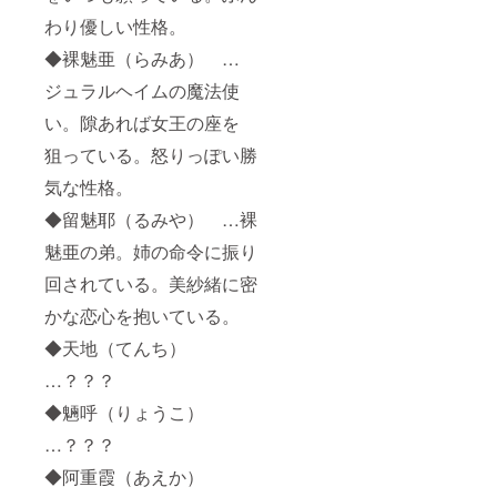
わり優しい性格。
◆裸魅亜（らみあ） …
ジュラルヘイムの魔法使
い。隙あれば女王の座を
狙っている。怒りっぽい勝
気な性格。
◆留魅耶（るみや） …裸
魅亜の弟。姉の命令に振り
回されている。美紗緒に密
かな恋心を抱いている。
◆天地（てんち）
…？？？
◆魎呼（りょうこ）
…？？？
◆阿重霞（あえか）