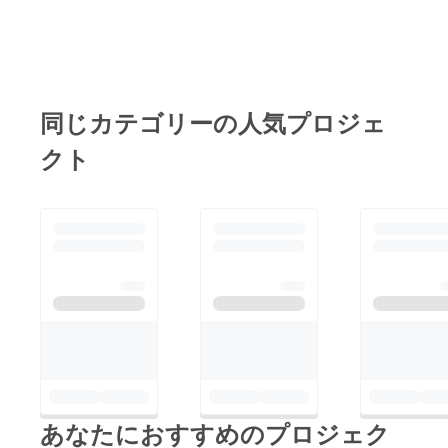
い！ 砂沙美ちゃんの
す。
ぞ宜しくおねがいしま
ラフ表情設定です。
す。 AIC
後姿も作っています。
鷲羽も登場します！
阿重霞や津名魅のラフ
同じカテゴリーの人気プロジェ
も以前公開させて頂い
クト
ていますが、他にも
TVシリーズのキャラ
クター、登場する予定
です！ 残りの期間、
ラストスパート、引き
続きご支援、ご声援、
よろしくお願い申し上
げます！
あなたにおすすめのプロジェク