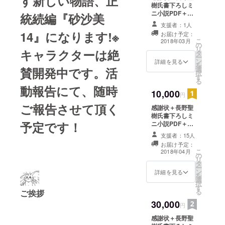
す新しい物語、正
を付けてくださ
放映中で
樹氏書下ろしミ
い。
ニ小説PDF＋動
す。よろし
統続編『砂沙美
画360Ｐ+クリア
くお願い申
支援者：1人
ファイル ※ミニ
14』になります!※
お届け予定：
し上げま
小説はPDFで、
こ
2018年03月
の
動画はAVIにて、
す。
リ
キャラクターは絶
タ
メールにてお送
ー
ン
りさせて頂く予
詳細を見る
を
賛開発中です。活
選
定です。 ※迷惑
択
す
メールなどで受
る
け取りが出来な
動報告にて、随時
10,000
いようにならな
円
いように気を付
ご報告させて頂く
感謝状＋長野聖
けてください。
樹氏書下ろしミ
予定です！
ニ小説PDF＋本
編映像DVD+限
支援者：15人
定Tシャツ+クリ
お届け予定：
アファイル ※ミ
こ
2018年04月
の
ニ小説はPDF
リ
タ
で、メールにて
ー
ン
お送りさせて頂
詳細を見る
を
選
く予定です。 ※
択
す
迷惑メールなど
る
ご挨拶
で受け取りが出
30,000
来ないようにな
円
らないように気
感謝状＋長野聖
を付けてくださ