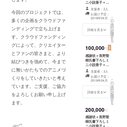
ニ小説冊子＋本
編映像DVD+ク
支援者：2人
今回のプロジェクトでは、
リアファイル+限
お届け予定：
定Tシャツ+設定
こ
2018年04月
多くの企画をクラウドファ
の
資料小冊子+PV
リ
タ
へのクレジット
ー
ンディングで立ち上げま
ン
表記(小)+上映会
詳細を見る
を
選
&ミニライブ+声
す。クラウドファンディン
択
す
優サイン色紙+ク
る
リエイターズサ
グによって、クリエイター
100,000
イン入りPV原画
円
（複製）×2（監
とファンの皆さまと、より
感謝状＋長野聖
督・キャラデザ
樹氏書下ろしミ
結びつきを強めて、今まで
イナー）
ニ小説冊子＋本
に無いかたちでのアニメづ
編映像DVD+ク
支援者：3人
リアファイル+限
お届け予定：
くりをしていきたいと考え
定Tシャツ+設定
こ
2018年04月
の
資料小冊子+PV
リ
ています。ご支援、ご協力
タ
へのクレジット
ー
ン
表記(中)+上映会
詳細を見る
をよろしくお願い申し上げ
を
選
&ミニライブ+声
択
す
優サイン入りシ
ます。
る
ナリオ台本+クリ
200,000
エイターズサイ
円
ン入りPV原画
感謝状＋長野聖
（複製）×2（監
樹氏書下ろしミ
督・キャラデザ
ニ小説冊子＋本