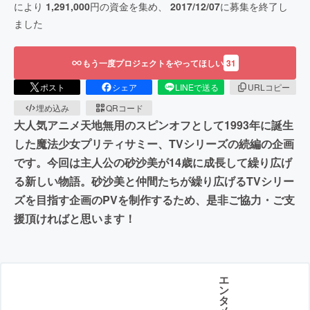
により
1,291,000
円の資金を集め、
2017/12/07
に募集を終了し
ました
もう一度プロジェクトをやってほしい
31
ポスト
シェア
LINEで送る
URLコピー
埋め込み
QRコード
大人気アニメ天地無用のスピンオフとして1993年に誕生
した魔法少女プリティサミー、TVシリーズの続編の企画
です。今回は主人公の砂沙美が14歳に成長して繰り広げ
る新しい物語。砂沙美と仲間たちが繰り広げるTVシリー
ズを目指す企画のPVを制作するため、是非ご協力・ご支
援頂ければと思います！
エ
ン
タ