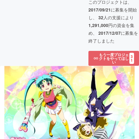
このプロジェクトは、
2017/09/21
に募集を開始
し、
32
人の支援により
1,291,000
円の資金を集
め、
2017/12/07
に募集を
終了しました
もう一度プロジェ
3
クトをやってほし
1
い