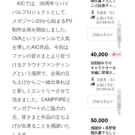
樹氏書下ろしミ
い。
AICでは、35周年リバイ
ニ小説冊子＋本
編映像DVD+ク
バルプロジェクトとして、
支援者：5人
リアファイル+限
お届け予定：
メガゾーン23から始まるPV
定Tシャツ+設定
こ
2018年04月
の
資料小冊子+PV
リ
制作企画を開始しました。
タ
へのクレジット
ー
ン
表記(小)+上映会
詳細を見る
を
OVAというジャンルで人気
選
&ミニライブ
択
す
を博したAIC作品。今回は
る
40,000
ファンの皆さまとより近づ
円
残り8
似顔絵&その
けるクラウドファンディン
キャラクターを
グという場所で、企画の立
本編に登場させ
ます+上映会&ミ
支援者：2人
ち上げからご一緒出来れば
ニライブ+PVへ
お届け予定：
のクレジット表
こ
2018年04月
と新しくエントリーさせて
の
記(小)
リ
タ
頂きました。CAMPFIREと
ー
ン
詳細を見る
を
選
マンガアートのご協力の
択
す
る
元、皆さまと作品の立ち上
50,000
円
げが出来ることを感謝いた
感謝状＋長野聖
樹氏書下ろしミ
します。