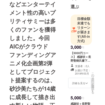
などエンターテイ
に活動して
選ぶ
おります。
メント性の高いプ
どうぞ宜し
目標金額
くお願い致
リティサミーは多
未達でも
します。
リターン
くのファンを獲得
が届きま
①クラウド
しました。今回
す
(All-in
ファンディ
方式)
AICがクラウド
ングについ
3,000
円
て、みなさ
ファンディングア
【3000円コー
まにお詫び
ス】 感謝状＋長
とご報告を
野聖樹氏書下ろ
ニメ化企画第2弾
しミニ小説PDF
いたしまし
支援者：2人
＋動画360Ｐ ※ミ
としてプロジェク
た。
お届け予定：
ニ小説はPDF
こ
2018年03月
の
②ＨＰを更
で、動画はAVIに
リ
ト提案するのは、
タ
て、メールにて
新しまし
ー
ン
お送りさせて頂
詳細を見る
を
た。ご覧下
砂沙美たちが14歳
選
く予定です。 ※
択
す
迷惑メールなど
さい。
る
で受け取りが出
に成長して描き出
③大運動会
5,000
来ないようにな
円
ReStart!!が
らないように気
感謝状＋長野聖