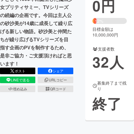
0
円
女プリティサミー、TVシリーズ
まちづくり・地域活性化
の続編の企画です。今回は主人公
12%
の砂沙美が14歳に成長して繰り広
目標金額は
CAMPFIRE for Social Good
CAMPFIRE Creation
げる新しい物語。砂沙美と仲間た
10,000,000円
CAMPFIREふるさと納税
machi-ya
コミュニティ
ちが繰り広げるTVシリーズを目
指す企画のPVを制作するため、
支援者数
32
人
是非ご協力・ご支援頂ければと思
います！
ポスト
シェア
LINEで送る
URLコピー
募集終了まで残
り
埋め込み
QRコード
終了