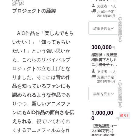
イナー）+AR見
編映像DVD+ク
学
支援者：1人
リアファイル+限
プロジェクトの経
緯
お届け予定：
定Tシャツ+設定
こ
2018年04月
の
資料小冊子+PV
リ
タ
へのクレジット
ー
ン
表記(中)+上映会
詳細を見る
を
AIC作品を「
楽し
んでもら
選
&ミニライブ+声
択
す
優サイン入りシ
る
いたい！
」「
知ってもらい
ナリオ台本+クリ
300,000
エイターズサイ
円
たい！
」という強い思いか
ン入りPV原画
感謝状＋長野聖
（複製）×2（監
ら、これらのリバイバルプ
樹氏書下ろしミ
督・キャラデザ
ニ小説冊子＋本
イナー）+AR見
ロジェクトの立ち上げとな
編映像DVD+ク
学+ARガヤ参加
支援者：1人
リアファイル+限
りました。そこには
昔の作
+ご指定のキャラ
お届け予定：
定Tシャツ+設定
こ
クターを描いた
2018年04月
の
資料小冊子+PV
品を知っているファンにも
リ
キャラクターデ
タ
へのクレジット
ー
ザイナー直筆サ
ン
表記(中)+上映会
認められるような作品
であ
詳細を見る
を
イン
選
&ミニライブ+声
択
りつつ、
新しいアニメファ
す
優サイン入りシ
る
ナリオ台本+クリ
ンにもAIC作品の面白さを伝
1,000,00
エイターズサイ
残り1
0
ン入りPV原画
円
えられる
、視ていてわくわ
（複製）×2（監
【聖地認定コー
督・キャラデザ
くするアニメフィルムを作
ス/100万円~】
イナー）+AR見
希望の場所(審査