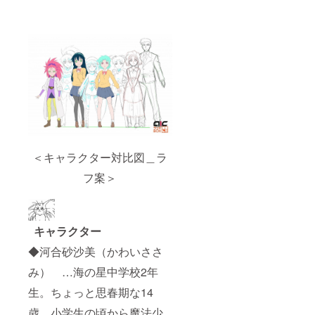
＜キャラクター対比図＿ラ
フ案＞
キャラクター
◆河合砂沙美（かわいささ
み） …海の星中学校2年
生。ちょっと思春期な14
歳。小学生の頃から魔法少