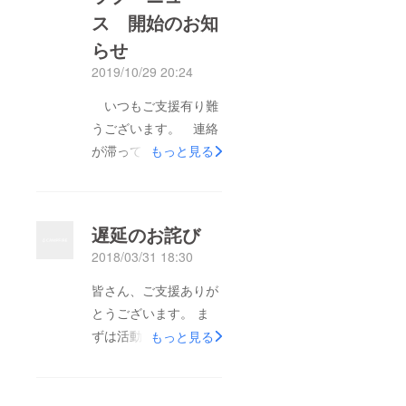
ス 開始のお知
らせ
2019/10/29 20:24
いつもご支援有り難
うございます。 連絡
が滞ってしまっており
もっと見る
まして、「いまどのよ
うな状況になっている
のか、分からず不安
遅延のお詫び
だ」という声を多数頂
2018/03/31 18:30
戴しております。本当
に申し訳ございませ
皆さん、ご支援ありが
ん。 本日より、現在
とうございます。 ま
のAIC、AICライツが
ずは活動報告などが遅
もっと見る
どのような活動を行っ
くなってしまったこと
ているか、今後何を予
を、お詫び致します。
定しているのか、そし
魔法少女プリティーサ