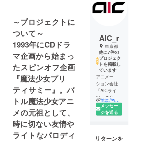
～プロジェクトに
ついて～
AIC_r
1993年にCDドラ
東京都
他に7件の
マ企画から始まっ
プロジェク
トを掲載し
たスピンオフ企画
ています
『魔法少女プリ
アニメー
ション会社
ティサミー』。バ
「AICライ
ツ」の公式
トル魔法少女アニ
http://www.aic-r.com/
アカウント
メッセー
メの元祖として、
です。
ジを送る
時に切ない友情や
テレビアニ
メやOVA企画
ライトなパロディ
リターンを
などを中心