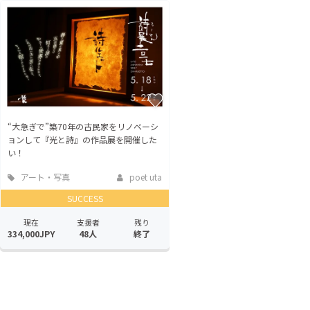
“大急ぎで”築70年の古民家をリノベーシ
ョンして『光と詩』の作品展を開催した
い！
アート・写真
poet uta
SUCCESS
現在
支援者
残り
334,000JPY
48人
終了