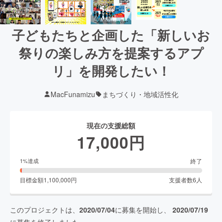
子どもたちと企画した「新しいお
祭りの楽しみ方を提案するアプ
リ」を開発したい！
MacFunamizu
まちづくり・地域活性化
現在の支援総額
17,000
円
終了
1
%達成
目標金額
1,100,000
円
支援者数
6
人
このプロジェクトは、
2020/07/04
に募集を開始し、
2020/07/19
に募集を終了しました