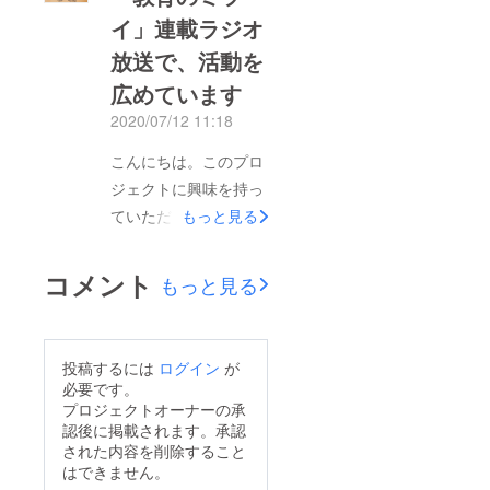
イ」連載ラジオ
放送で、活動を
広めています
2020/07/12 11:18
こんにちは。このプロ
ジェクトに興味を持っ
ていただいて、ありが
もっと見る
とうございます。今ま
でいっしょにこの企画
コメント
もっと見る
を作っていただいたお
子さんや大人の方々に
はいつも感謝していま
投稿するには
ログイン
が
す！この活動や私の教
必要です。
育のコンセプトについ
プロジェクトオーナーの承
認後に掲載されます。承認
て、Dabelというリア
された内容を削除すること
ルタイム音声配信アプ
はできません。
リを使って、さまざま