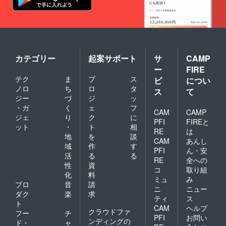
カテゴリー
起案サポート
サ
CAMP
ー
FIRE
テク
ま
プ
ス
ビ
につい
ノロ
ち
ロ
タ
ス
て
ジー
づ
ジ
ッ
・ガ
く
ェ
フ
CAM
CAMP
ジェ
り
ク
に
PFI
FIREと
ット
・
ト
相
RE
は
地
を
談
CAM
あんし
域
作
す
PFI
ん・安
活
る
る
RE
全への
性
資
コ
取り組
化
料
ミュ
み
プロ
音
請
ニ
ニュー
ダク
楽
求
ティ
ス
ト
CAM
ヘルプ
クラウドファ
フー
チ
PFI
お問い
ンディングの
ド・
ャ