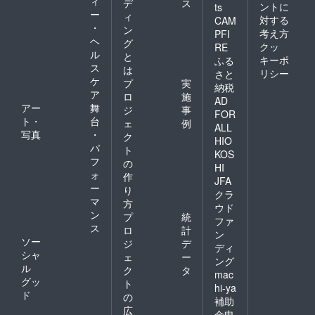
ィ
デ
ス
ントに
ts
ー
ィ
対する
CAM
・
ン
考え方
PFI
ヘ
グ
クッ
RE
ル
と
キーポ
ふる
ス
は
リシー
さと
ケ
プ
実
納税
ア
ロ
施
AD
アー
舞
ジ
事
FOR
ト・
台
ェ
例
ALL
写真
・
ク
HIO
パ
ト
KOS
フ
の
HI
ォ
作
JFA
ー
り
クラ
マ
方
ウド
ン
プ
統
ファ
ス
ロ
計
ン
ソー
ジ
デ
ディ
シャ
ェ
ー
ング
ル
ク
タ
mac
グッ
ト
hi-ya
ド
の
補助
広
金申