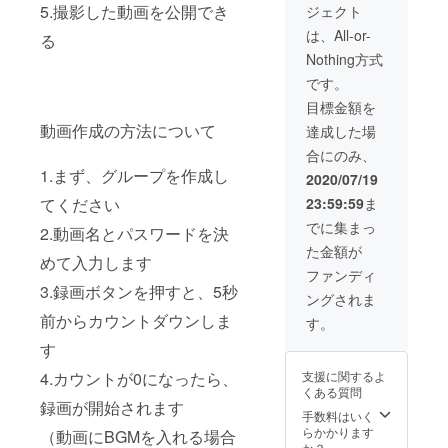
5.撮影した動画を公開でき
ジェクト
す。掲
に動画
載期間
を掲載
は、All-or-
る
は、ア
いたし
Nothing方式
プリリ
ます。
リース
お祭り
です。
より6ヶ
サイト
目標金額を
月間で
は、株
す。
式会社
動画作成の方法について
達成した場
（イ
あん
合にのみ、
メージ
ふぁに
1.まず、グループを作成し
や飛び
の「ダ
2020/07/19
先のリ
ビンチ
てください
23:59:59
ま
ンクな
クラ
どにつ
ブ」
でに集まっ
2.動画名とパスワードを決
きまし
ポータ
た金額が
ては、
ル内に
めて入力します
メール
特設い
ファンディ
でやり
たしま
3.録画ボタンを押すと、5秒
ングされま
とりさ
す。こ
せてい
前からカウントダウンしま
のリ
す。
ただき
ターン
す
ま
は１つ
す。）
の動画
4.カウントが0になったら、
支援に関するよ
支援
の掲載
くある質問
時、必
権利の
録画が開始されます
ず備考
みで
手数料はいく
欄にご
す。複
らかかります
（動画にBGMを入れる場合
希望の
数の動
か？