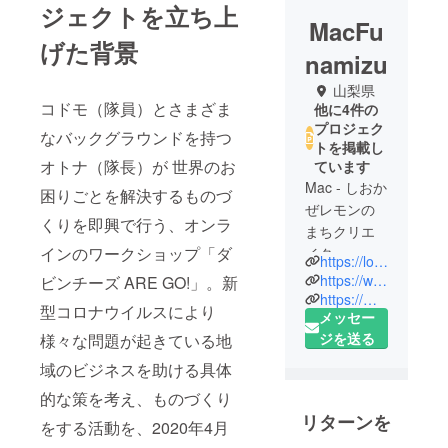
ジェクトを立ち上
MacFu
げた背景
namizu
山梨県
コドモ（隊員）とさまざま
他に4件の
プロジェク
なバックグラウンドを持つ
トを掲載し
オトナ（隊長）が 世界のお
ています
Mac - しおか
困りごとを解決するものづ
ぜレモンの
くりを即興で行う、オンラ
まちクリエ
インのワークショップ「ダ
イター
https://loveful-world.com/
https://www.instagram.com/lemonbreeze_town/
ビンチーズ ARE GO!」。新
海の宝物と
https://macfunamizu.myportfolio.com/
型コロナウイルスにより
メッセー
山の恵みを
ジを送る
様々な問題が起きている地
融合させ、
心癒される
域のビジネスを助ける具体
小さな世界
的な策を考え、ものづくり
を創造する
リターンを
をする活動を、2020年4月
アーティス