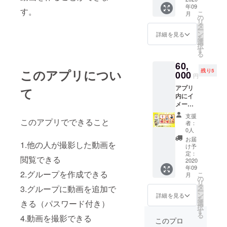
年09
「阿波
す。
こ
月
おどり
の
リ
頑張
タ
ー
れ」な
ン
詳細を見る
を
ど地元
選
択
の盆踊
す
る
りや夏
60,
祭りの
このアプリについ
残り5
応援
000
円
メッ
アプリ
セージ
て
内にイ
を動画
メー
に入
ジ・リ
れ、動
支援
ンク付
このアプリでできること
画デー
者：
きバ
タを
0人
ナーを
ファイ
お届
1.他の人が撮影した動画を
掲載で
ル転送
け予
きる権
サービ
定：
閲覧できる
利 アプ
2020
スで
年09
リ内
送って
2.グループを作成できる
こ
月
（メ
いただ
の
リ
ニュー
けれ
タ
3.グループに動画を追加で
ー
画面）
ば、お
ン
詳細を見る
を
に、バ
きる（パスワード付き）
祭りサ
選
択
ナーを
イトの
す
る
4.動画を撮影できる
掲載で
トップ
このプロ
きま
ページ