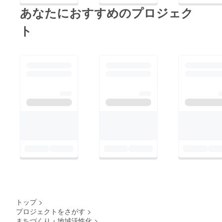
すますこういった動き
あなたにおすすめのプロジェク
を広め、文化にしてい
かなければならないと
ト
感じるようになりまし
た。今回のプロジェク
トの最終ゴールは、
ローカルビジネスが笑
顔になることです。ま
ず「新しいお祭りの楽
しみ方を提案するアプ
リ」をつくり、毎年そ
れをアップデートして
いくことで、人と人の
繋がりが深まり、地域
経済にも貢献できるよ
うな動きを作っていこ
うとしています。ぜ
トップ
>
ひ、拡散をお願いしま
プロジェクトをさがす
>
まちづくり・地域活性化
>