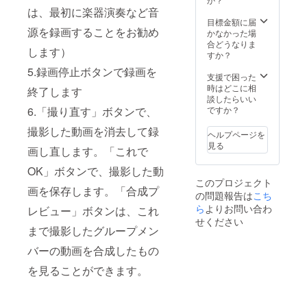
お名前
は、最初に楽器演奏など音
画を掲
をご記
載され
目標金額に届
源を録画することをお勧め
入くだ
たい場
かなかった場
さい。
合、掲
合どうなりま
します）
アプリ
載した
すか？
の試作
い分の
5.録画停止ボタンで録画を
品
権利を
支援で困った
https://i
ご購入
時はどこに相
終了します
nvis.io/
くださ
談したらいい
BQXLC
い。掲
6.「撮り直す」ボタンで、
ですか？
Z9YA7X
載期間
撮影した動画を消去して録
#/42059
は、サ
ヘルプページを
1639_T
イトリ
見る
画し直します。「これで
op2
リース
後3ヶ月
OK」ボタンで、撮影した動
間で
このプロジェクト
す。 こ
画を保存します。「合成プ
の問題報告は
こち
のアプ
ら
よりお問い合わ
リにて
レビュー」ボタンは、これ
動画を
せください
まで撮影したグループメン
作成
後、
バーの動画を合成したもの
Giga
ファイ
を見ることができます。
ル便な
どの
ファイ
ル転送