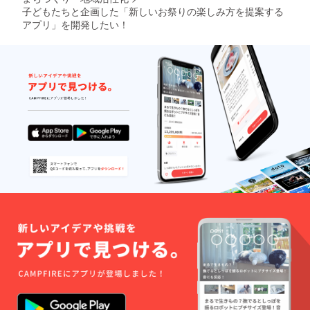
す。引き続き、応援の
子どもたちと企画した「新しいお祭りの楽しみ方を提案する
ほど、よろしくお願い
アプリ」を開発したい！
申し上げます！Dabel
ではとても面白いお話
が聴けますので、こち
らも合わせて聴いてみ
てください！
https://davinci-
club.enfani.com/?
page_id=3972Macフ
ナミズ（株）あんふぁ
に代表