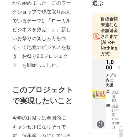
ト。貝殻の
から始めました。このワー
選ぶ
屋根を持つ
クショップで現在取り組ん
妖精の家々
目標金額
でいるテーマは「ローカル
は、自然と
未達なら
の調和と本
ビジネスを救え！」。新し
全額返金
来の生き方
されます
いお祭りの楽しみ方をつ
への気づき
(All-or-
くって地元のビジネスを救
Nothing
を静かに語
方式)
りかけま
う「お祭り2.0プロジェク
1,0
す。一つ一
ト」を開始しました。
00
つ丁寧に作
円
られた作品
アプリ
内に、
には、Macの
支援者
このプロジェクト
想いと共
として
支援
お名前
に、見る人
者：
で実現したいこと
を掲載
5人
それぞれの
できる
お届
物語が宿り
権利 ア
け予
プリ内
定：
ます。
今年のお祭りは全国的に
の「支
2020
年08
援者一
キャンセルになりそうで
こ
月
覧ペー
の
リ
ジ」
す。毎年楽しみにしている
タ