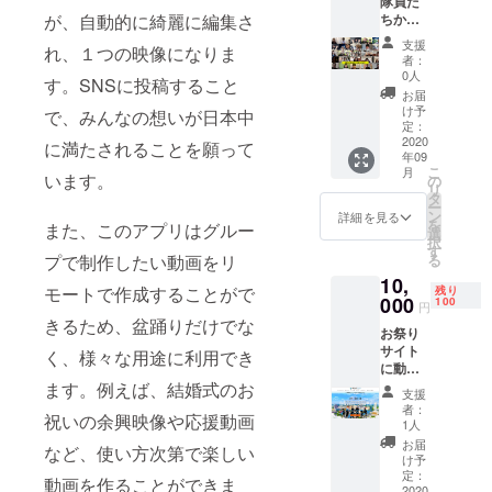
隊員た
欄にご
が、自動的に綺麗に編集さ
ちから
希望の
のお礼
お名前
支援
れ、１つの映像になりま
の動画
をご記
者：
メッ
入くだ
0人
す。SNSに投稿すること
セージ
さい。
お届
このプ
け予
で、みんなの想いが日本中
ロジェ
定：
クトに
2020
に満たされることを願って
年09
関わっ
こ
月
ている
います。
の
リ
コドモ
タ
ー
隊員か
ン
詳細を見る
を
また、このアプリはグルー
らの動
選
択
画メッ
す
プで制作したい動画をリ
る
セージ
10,
をお送
モートで作成することがで
残り
りしま
000
100
円
す
きるため、盆踊りだけでな
お祭り
（メー
サイト
ルアド
く、様々な用途に利用でき
に動画
レスが
を掲載
ます。例えば、結婚式のお
必要で
支援
できる
す）。
者：
祝いの余興映像や応援動画
権利 盆
1人
踊りの
お届
など、使い方次第で楽しい
動画を
け予
撮影す
定：
動画を作ることができま
る際、
2020