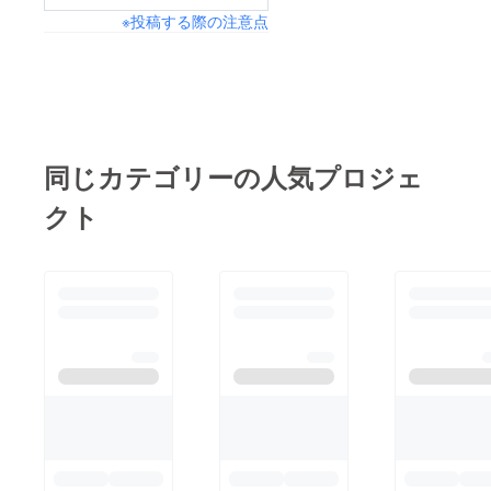
※投稿する際の注意点
な業界でご活躍の方と
お話しする番組を続け
ています。私は教育が
「これからの生き方を
学ぶ機会」であるべき
だと考えていて、「生
同じカテゴリーの人気プロジェ
きる意義」を「人を笑
クト
顔に、幸せにするこ
と」と定義しているの
ですが、Dabelでお話
しする方々全員がまさ
に同じ方向を向いて活
動されています。やり
方は違っても、ゴール
は同じ。私はこの活動
を通していろんな人と
の関わりを通して、ま