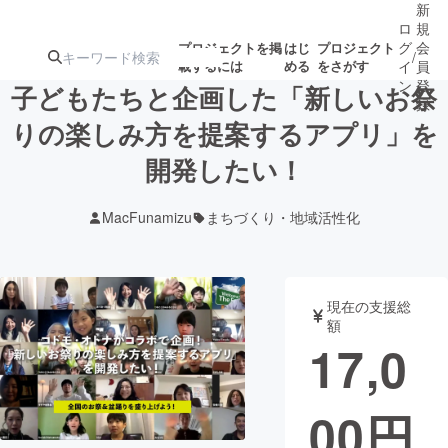
新
ロ
規
グ
会
プロジェクトを掲
はじ
プロジェクト
/
載するには
める
をさがす
イ
員
ン
登
子どもたちと企画した「新しいお祭
録
りの楽しみ方を提案するアプリ」を
開発したい！
人気のプロ
注目のリ
注目の新着プロ
募集終了が近いプ
もうすぐ公開
ジェクト
ターン
ジェクト
ロジェクト
されます
MacFunamizu
まちづくり・地域活性化
アート・写真
音楽
現在の支援総
テクノロジー・ガジェット
ゲーム・サ
額
17,0
映像・映画
書籍・雑誌
00
円
ビジネス・起業
チャレンジ