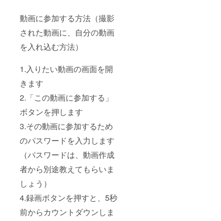
サービ
スに動
動画に参加する方法（撮影
画を
された動画に、自分の動画
アップ
ロード
を入れ込む方法）
し、指
定する
メール
1.入りたい動画の画面を開
アドレ
スにお
きます
送りく
ださ
2.「この動画に参加する」
い。
（メー
ボタンを押します
ルアド
3.その動画に参加するため
レスは
キャン
のパスワードを入力します
ペーン
成功後
（パスワードは、動画作成
に一斉
にお送
者から別途教えてもらいま
りしま
す。）
しょう）
支援
4.録画ボタンを押すと、5秒
時、必
ず備考
前からカウントダウンしま
欄にご
希望の