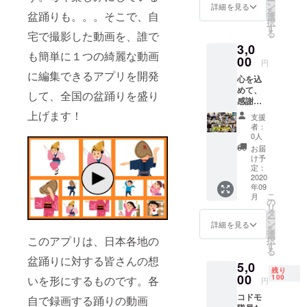
ー
に、お
ン
詳細を見る
を
盆踊りも。。。そこで、自
名前を
選
択
掲載で
す
る
宅で撮影した動画を、誰で
きま
3,0
す。掲
も簡単に１つの綺麗な動画
載期間
00
円
は、ア
に編集できるアプリを開発
心を込
プリリ
めて、
リース
して、全国の盆踊りを盛り
感謝の
より6ヶ
気持ち
月間で
上げます！
支援
をお手
す。
者：
紙でお
（掲載
0人
送りし
するテ
お届
ます
キスト
け予
（住
につき
定：
所・お
2020
まして
年09
名前が
は、
こ
月
必要で
メール
の
リ
す）。
でやり
タ
ー
とりさ
ン
詳細を見る
を
せてい
選
このアプリは、日本各地の
択
ただき
す
る
ま
盆踊りに対する皆さんの想
5,0
す。）
残り
00
支援
100
いを形にするものです。各
円
時、必
コドモ
自で録画する踊りの動画
ず備考