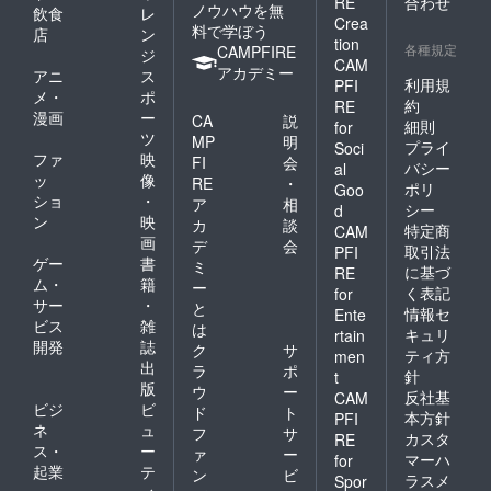
RE
合わせ
ノウハウを無
飲食
レ
Crea
料で学ぼう
店
ン
tion
各種規定
CAMPFIRE
ジ
CAM
アカデミー
アニ
ス
利用規
PFI
メ・
ポ
約
RE
漫画
ー
CA
説
細則
for
ツ
MP
明
プライ
Soci
ファ
映
FI
会
バシー
al
ッ
像
RE
・
ポリ
Goo
ショ
・
ア
相
シー
d
ン
映
カ
談
特定商
CAM
画
デ
会
取引法
PFI
ゲー
書
ミ
に基づ
RE
ム・
籍
ー
く表記
for
サー
・
と
情報セ
Ente
ビス
雑
は
キュリ
rtain
開発
誌
ク
サ
ティ方
men
出
ラ
ポ
針
t
版
ウ
ー
反社基
CAM
ビジ
ビ
ド
ト
本方針
PFI
ネ
ュ
フ
サ
カスタ
RE
ス・
ー
ァ
ー
マーハ
for
起業
テ
ン
ビ
ラスメ
Spor