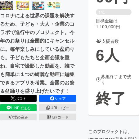
まちづくり・地域活性化
1%
コロナによる世界の課題を解決す
目標金額は
るため、子ども・大人・企業のコ
1,100,000円
CAMPFIRE for Social Good
CAMPFIRE Creation
ラボで進行中のプロジェクト。今
CAMPFIREふるさと納税
machi-ya
コミュニティ
年のお祭りは全国的にキャンセル
支援者数
6
人
に。毎年楽しみにしている盆踊り
も。子どもたちと企画会議を重
ね、自宅で撮影した動画を、誰で
も簡単に１つの綺麗な動画に編集
募集終了まで残
できるアプリを考案。全国のお祭
り
終了
＆盆踊りを盛り上げたいです！
ポスト
シェア
LINEで送る
URLコピー
埋め込み
QRコード
このプロジェクトは、