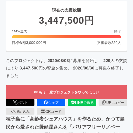
現在の支援総額
3,447,500
円
終了
114
%達成
目標金額
3,000,000
円
支援者数
229
人
このプロジェクトは、
2020/08/03
に募集を開始し、
229
人の支援
により
3,447,500
円の資金を集め、
2020/08/30
に募集を終了し
ました
もう一度プロジェクトをやってほしい
ポスト
シェア
LINEで送る
URLコピー
埋め込み
QRコード
種子島に「高齢者シェアハウス」を作るため、かつて島
民から愛された饅頭屋さんを「バリアフリーリノベー