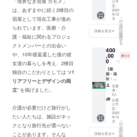
「境界なき宿屋 カモメ」
でとな
研修ツ
け予
ります
アー
定：
は、あずまやに続く2棟目の
※設備や
(studio
2020
年12
飲食業
KANRO
宿屋として現在工事が進め
こ
月
許可等
内野氏
の
リ
につい
による
タ
られています。医療・介
ー
ての詳
ガイド
ン
詳細を見る
を
細は後
付) １泊
選
護・福祉に関わるプロジェ
択
日打合
２日の
す
る
せをし
最大１
クトメンバーとの出会い
400
た上で
２名迄
や、10年後返還した後の彼
の出店
の宿泊
,00
残り3
となり
付 ※カ
0
円
女達の暮らしを考え、2棟目
ます ※
モメ４
エンド
名宿泊
【建
独自のこだわりとしては “
バ
ロール
予定・
築・福
へのお
泊まれ
祉・医
リアフリーとデザインの両
名前掲
る植物
療に関
支援
載は希
館あず
する企
立
” を掲げました。
者：
望者の
まや８
画・設
0人
みとな
名の最
計相談
お届
ります
大計12
プラ
け予
介護が必要だけど旅行がし
ので支
名まで
ン】 カ
定：
援時、
＋エン
モメプ
2020
たい人たちは、施設がネッ
年12
必ず備
ドロー
ロジェ
こ
月
考欄に
ルへの
クトメ
の
クとなり旅行先が選べない
リ
ご希望
お名前
ンバー
タ
ー
のお名
掲載 ※
による
ことがあります。そんな
ン
詳細を見る
を