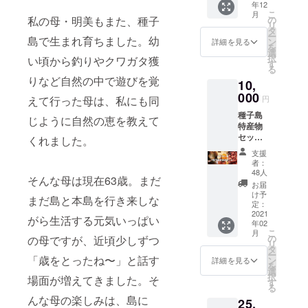
年12
へのお
日15時
こ
月
名前掲
スター
の
私の母・明美もまた、種子
リ
載 ＋お
トの立
タ
ー
礼の
島で生まれ育ちました。幼
食パー
ン
詳細を見る
を
メッ
ティー
選
択
い頃から釣りやクワガタ獲
セージ
形式と
す
る
※エンド
なりま
りなど自然の中で遊びを覚
10,
ロール
す ※
へのお
000
オープ
円
えて行った母は、私にも同
名前掲
ニング
種子島
載は希
イベン
じように自然の恵を教えて
特産物
望者の
トへの
セット
みとな
くれました。
交通費
「安納
ります
等は含
支援
芋２ｋ
ので支
まれて
者：
ｇ・黒
援時、
おりま
48人
そんな母は現在63歳。まだ
糖・お
必ず備
せん ※
お届
茶・種
考欄に
エンド
け予
まだ島と本島を行き来しな
子島焼
ご希望
定：
ロール
きコッ
2021
のお名
へのお
がら生活する元気いっぱい
年02
プ」 ＋
前をご
名前掲
こ
月
カモメ
記入く
の
載は希
の母ですが、近頃少しずつ
リ
オリジ
ださ
タ
望者の
ー
ナルス
「歳をとったね〜」と話す
い。
ン
みとな
詳細を見る
を
テッ
選
ります
択
場面が増えてきました。そ
カー ＋
す
ので支
る
カモメ
援時、
んな母の楽しみは、島に
25,
プロ
必ず備