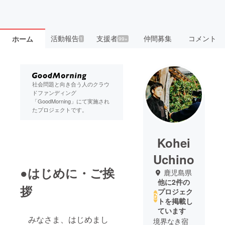
活動報告
支援者
仲間募集
コメント
ホーム
1
99+
社会問題と向き合う人のクラウ
ドファンディング
「GoodMorning」にて実施され
たプロジェクトです。
Kohei
Uchino
●はじめに・ご挨
鹿児島県
他に2件の
拶
プロジェク
トを掲載し
ています
みなさま、はじめまし
境界なき宿