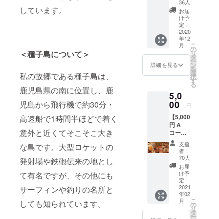
モメロ
36人
ゴ・車
しています。
お届
いす2枚
け予
組) ＋プ
定：
ロモー
2020
年12
ション
こ
月
ビデオ
の
リ
＜種子島について＞
のエン
タ
ー
ドロー
ン
詳細を見る
を
ルへの
選
私の故郷である種子島は、
択
お名前
す
る
掲載 ※
鹿児島県の南に位置し、鹿
5,0
エンド
ロール
00
児島から飛行機で約30分・
円
へのお
【5,000
高速船で1時間半ほどで着く
名前掲
円 A
載は希
意外と近くてそこそこ大き
コー
望者の
ス】 安
みとな
支援
な島です。大型ロケットの
納芋２
ります
者：
ｋｇ ＋
ので支
70人
発射場や鉄砲伝来の地とし
カモメ
援時、
お届
オリジ
必ず備
け予
て有名ですが、その他にも
ナルス
考欄に
定：
テッ
2021
ご希望
サーフィンや釣りの名所と
年02
カー(カ
のお名
こ
月
しても知られています。
モメロ
前をご
の
リ
ゴ・車
記入く
タ
ー
いす2枚