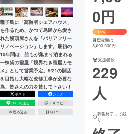
0
円
まちづくり・地域活性化
種子島に「高齢者シェアハウス」
を作るため、かつて島民から愛さ
CAMPFIRE for Social Good
CAMPFIRE Creation
114%
れた饅頭屋さんを「バリアフリー
CAMPFIREふるさと納税
machi-ya
コミュニティ
目標金額は
3,000,000円
リノベーション」します。最初の
10年間は、誰もが集まり泊まれる
支援者数
一棟貸の宿屋「境界なき宿屋カモ
229
メ」として営業予定。9/21の開店
を目指し大幅な改修工事が必要な
人
為、皆さんの力を貸して下さい！
ポスト
シェア
LINEで送る
URLコピー
埋め込み
QRコード
募集終了まで残
り