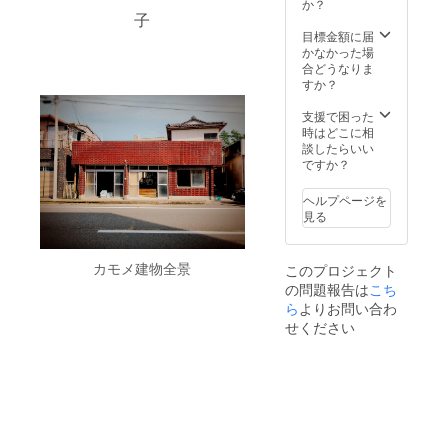
名前掲
か？
載は希
子
望者の
目標金額に届
みとな
かなかった場
ります
合どうなりま
ので支
すか？
援時、
必ず備
支援で困った
考欄に
時はどこに相
ご希望
談したらいい
のお名
ですか？
前をご
記入く
ヘルプページを
ださい
見る
カモメ建物全景
このプロジェクト
の問題報告は
こち
ら
よりお問い合わ
せください