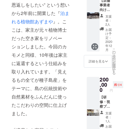
のお名
ページ
【店舗
恩返しをしたい” という想い
前をご
にはリ
事業者
記入く
ンク掲
向け貸
から2年前に開業した『
泊ま
ださ
載も致
し出し
支援
い。
します
プラ
者：
れる植物館あずまや
』。こ
※エンド
ン】 カ
2人
ロール
モメで
こは、家主が元々植物博士
お届
へのお
の宿泊
け予
名前掲
付き店
だった空き家をリノベー
定：
載は希
舗貸し
2020
ションしました。今回のカ
年12
望者の
出し券
こ
月
みとな
(３泊４
の
モメと同様、10年後は家主
リ
ります
日分) ＋
タ
ー
ので支
プロ
ン
詳細を見る
に返還するという仕組みを
を
援時、
モー
選
択
必ず備
ション
す
取り入れています。「見え
る
考欄に
ビデオ
200
ご希望
エンド
るもの全てが種子島産」を
のお名
ロール
,00
残り4
テーマに、島の伝統技術や
前をご
へのお
0
円
記入く
名前掲
自然素材をふんだんに使っ
ださ
載※希望
【研
い。
者のみ
修・視
たこだわりの空間に仕上げ
※チケッ
察プラ
ト有効
ン】 カ
ました。
支援
期限は
モメに
者：
2021年
関する
1人
12月ま
視察・
お届