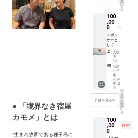
中)×1個
へのお
選
択
＋オリ
名前掲
す
る
ジナル
載は希
100
ステッ
望者の
カー ＋
,00
みとな
カモメ
ります
0
円
プロ
ので支
モー
スポン
援時、
ション
サーと
必ず備
ビデオ
してカ
考欄に
エンド
モメ公
ご希望
支援
ロール
式HP及
のお名
者：
へのお
びプロ
前をご
2人
名前掲
モー
記入く
お届
載 ※エ
ション
ださ
け予
ンド
ビデオ
い。
定：
ロール
エンド
2020
年12
へのお
ロール
こ
月
名前掲
へのロ
の
リ
載は希
ゴ・社
タ
ー
望者の
名・団
ン
詳細を見る
を
● 「境界なき宿屋
みとな
体・事
選
択
ります
業者
す
る
ので支
名・個
カモメ」とは
100
援時、
人名の
必ず備
掲載 ※
,00
残り8
考欄に
公式
0
円
“生まれ故郷である種子島に
ご希望
ホーム