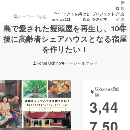
新
ロ
規
グ
会
プロジェクトを掲
はじ
プロジェクト
/
載するには
める
をさがす
イ
員
ン
登
島で愛された饅頭屋を再生し、10年
録
後に高齢者シェアハウスとなる宿屋
を作りたい！
人気のプロ
注目のリ
注目の新着プロ
募集終了が近いプ
もうすぐ公開
ジェクト
ターン
ジェクト
ロジェクト
されます
Kohei Uchino
ソーシャルグッド
アート・写真
音楽
現在の支援総
テクノロジー・ガジェット
ゲーム・サ
額
3,44
映像・映画
書籍・雑誌
7,50
ビジネス・起業
チャレンジ