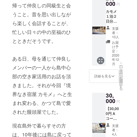
モー
000
考欄に
円
帰って仲良しの同級生と会
ション
ご希望
カモメ
ビデオ
のお名
うこと。昔を思い出しなが
１泊２
エンド
前をご
日分宿
ロール
ら楽しく会話することが、
記入く
泊券 ＋
へのお
ださ
支援
オリジ
忙しい日々の中の至福のひ
名前掲
い。
者：
ナルス
載※希望
10人
とときだそうです。
テッ
者のみ
お届
カー ＋
※エンド
け予
プロ
ロール
定：
モー
2020
へのお
ある日、母を通じて仲良し
年12
ション
名前掲
こ
月
ビデオ
載は希
の
メンバーの一人から島中心
リ
エンド
望者の
タ
ー
ロール
みとな
部の空き家活用のお話を頂
ン
詳細を見る
を
へのお
ります
選
択
きました。それが今回『境
名前掲
ので支
す
る
載 ※宿
援時、
界なき宿屋 カモメ』へと生
30,
泊券の
必ず備
有効期
000
考欄に
円
まれ変わる、かつて島で愛
限2021
ご希望
【30,00
年12月
のお名
された饅頭屋でした。
0円 A
まで ※
前をご
コー
エンド
記入く
ス】 陶
ロール
ださ
現在島外で暮らすその方
支援
磁器作
へのお
い。
者：
家・城
名前掲
は、10年後には島に戻って
4人