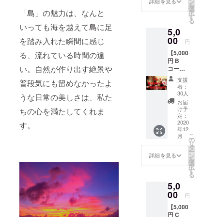
ださ
ン
詳細を見る
を
組) ＋プ
い。
選
「島」の魅力は、なんと
択
ロモー
す
る
ション
いっても海を越えて島に足
5,0
ビデオ
エンド
00
を踏み入れた瞬間に感じ
円
ロール
【5,000
へのお
る、流れている時間の違
円 B
名前掲
い。自然が作り出す絶景や
コー
載 ※エ
ス】 種
ンド
支援
普段気にも留めなかったよ
子島焼
ロール
者：
きの
へのお
30人
うな日常の美しさは、私た
コップ
名前掲
お届
＋種子
載は希
け予
ちの心を満たしてくれま
島産の
望者の
定：
緑茶
2020
みとな
す。
年12
セット
ります
こ
月
＋カモ
ので支
の
リ
メオリ
援時、
タ
ー
ジナル
必ず備
ン
詳細を見る
を
ステッ
考欄に
選
択
カー(カ
ご希望
す
る
モメロ
のお名
5,0
ゴ・車
前をご
いす2枚
00
記入く
円
組) ＋プ
ださ
【5,000
ロモー
い。
円 C
ション