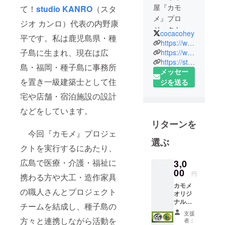
屋『カモ
て！
studio KANRO
（スタ
メ』プロ
ジオ カンロ）代表の内野康
ジェクト
cocacohey
平です。私は鹿児島県・種
1990年鹿児
https://www.kamome-tanegashima.com/
島県種子島
子島に生まれ、現在は広
https://www.azumaya-hotel.com/
https://studio-kanro.com/
生まれ
島・福岡・種子島に事務所
メッセー
一級建築
を置き一級建築士として住
ジを送る
士・
宅や店舗・宿泊施設の設計
studioKANR
O代表
などをしています。
広島・福
リターンを
岡・種子島
今回『カモメ』プロジェ
の3拠点で活
選ぶ
クトを実行するにあたり、
動
広島で医療・介護・福祉に
故郷種子島
3,0
00
では「泊ま
円
携わる方や大工・造作家具
れる植物館
カモメ
の職人さんとプロジェクト
オリジ
あずまや」
ナルス
チームを結成し、種子島の
を運営中！
テッ
支援
カー(カ
方々と連携しながら活動を
者：