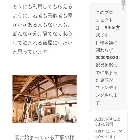
前をご
チケッ
建築・
選
択
方々にも利用してもらえる
記入く
ト有効
福祉・
す
る
ださ
期限は
医療に
このプロ
ように、若者も高齢者も障
い。
2021年
関する
ジェクト
12月ま
企画・
がいがある人もない人も、
でとな
設計相
は、
All-In方
ります
談(一部
皆んなが分け隔てなく安心
式
です。
※エンド
オンラ
ロール
イン) ＋
して泊まれる宿屋にしたい
目標金額に
へのお
プロ
関わらず、
名前掲
モー
と思っています。
載は希
ション
2020/08/30
望者の
ビデオ
23:59:59
ま
みとな
エンド
ります
ロール
でに集まっ
ので支
へのお
た金額が
援時、
名前掲
必ず備
載 ※チ
ファンディ
考欄に
ケット
ングされま
ご希望
有効期
のお名
限は
す。
前をご
2021年
記入く
12月ま
ださい
でとな
支援に関するよ
ります
くある質問
※エンド
ロール
手数料はいく
へのお
らかかります
既に始まっている工事の様