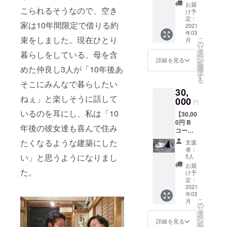
雅典氏
載は希
お届
こられるそうなので、空き
とコラ
望者の
け予
ボした
みとな
定：
家は10年間限定で借りる約
オリジ
2021
ります
年03
ナル福
ので支
束をしました。現在ひとり
こ
月
祉対応
援時、
の
リ
食器(試
必ず備
タ
暮らしをしている、母を含
ー
作中)カ
考欄に
ン
詳細を見る
を
レー皿1
ご希望
選
めた仲良し3人が「10年後あ
択
枚＋
のお名
す
る
スープ
そこにみんなで暮らしたい
前をご
30,
皿1枚
記入く
ねぇ」と楽しそうに話して
＋オリ
000
ださ
円
ジナル
い。
いるのを耳にし、私は「10
【30,00
ステッ
0円 B
カー ＋
年後の彼女達も喜んで住み
コー
カモメ
ス】 陶
プロ
たくなるような建築にした
支援
磁器作
モー
者：
家・城
ション
い」と思うようになりまし
5人
雅典氏
ビデオ
お届
とコラ
た。
エンド
け予
ボした
ロール
定：
オリジ
2021
へのお
年03
ナルペ
名前掲
こ
月
ンダン
載 ※エ
の
リ
トライ
ンド
タ
ー
ト(試作
ロール
ン
詳細を見る
を