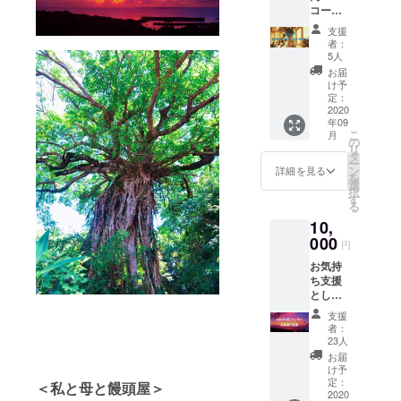
コー
ビデオ
ス】
エンド
支援
オープ
ロール
者：
ニング
へのお
5人
パー
名前掲
お届
ティー
載 ※エ
け予
チケッ
ンド
定：
ト ＋カ
2020
ロール
年09
モメオ
へのお
こ
月
リジナ
名前掲
の
リ
ルス
載は希
タ
ー
テッ
望者の
ン
詳細を見る
を
カー(カ
みとな
選
択
モメロ
ります
す
る
ゴ・車
ので支
10,
いす2枚
援時、
組) ＋プ
000
必ず備
円
ロモー
考欄に
お気持
ション
ご希望
ち支援
ビデオ
のお名
として
エンド
前をご
カモメ
ロール
記入く
支援
プロ
へのお
ださ
者：
モー
名前掲
い。
23人
ション
載 ※
お届
ビデオ
パー
け予
エンド
ティー
定：
＜私と母と饅頭屋＞
ロール
2020
は9月21