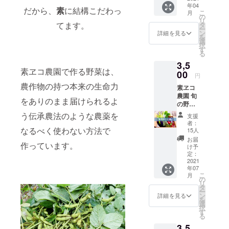
として
年04
ちゃん
業を始
も食べ
だから、
素
に結構こだわっ
こ
月
と一緒
める
の
てもよ
リ
に作っ
時って
てます。
タ
し、炒
ー
た旬の
こんな
ン
めたり
詳細を見る
を
野菜
感じな
選
茹でた
択
セッ
んだ」
す
りする
る
ト。 伝
と、な
と、ネ
3,5
承農法
かなか
バネバ
素ヱコ農園で作る野菜は、
などを
00
体験で
した食
円
駆使
きない
感が楽
農作物の持つ本来の生命力
素ヱコ
し、野
農家の
しめま
農園 旬
菜本来
立ち上
す。 ま
をありのまま届けられるよ
の野菜
の味を
げ初期
た、ア
セット
引き出
の現場
う伝承農法のような農薬を
ロエや
支援
(夏） ＋
す作り
での作
サボテ
者：
お礼の
方で、
なるべく使わない方法で
業は、
15人
ンと同
メッ
こだ
リアル
じCAM
お届
作っています。
セージ
わって
な学び
け予
植物で
スエ子
作った
定：
になる
日持ち
ばあ
2021
素ヱコ
ことで
もする
年07
ちゃん
農園の
しょ
し、乾
こ
月
と一緒
野菜
の
う。 帰
燥して
リ
に作っ
セット
タ
りに
保存す
ー
た旬の
です。
ン
は、農
詳細を見る
ること
を
野菜
春の味
選
作物が
ができ
択
セッ
を楽し
す
お土産
るので
る
ト。 伝
んでく
に。 一
非常に
3,5
承農法
ださ
緒に作