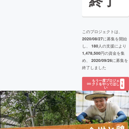
終了
このプロジェクトは、
2020/08/27
に募集を開始
し、
180
人の支援により
1,478,500
円の資金を集
め、
2020/09/26
に募集を
終了しました
もう一度プロジェ
1
クトをやってほし
6
い