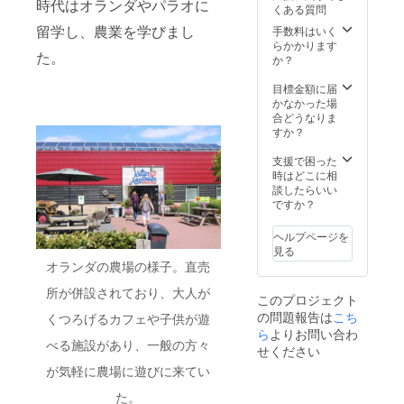
のびし
時代はオランダやパラオに
くある質問
触れて
てま
みませ
留学し、農業を学びまし
す。 ま
手数料はいく
んか？
た、餌
らかかります
た。
※備考欄
も緑餌
か？
にお名
（農薬
前・家
不使用
目標金額に届
族の人
の野菜
かなかった場
数・電
やスー
合どうなりま
話番号
パー
すか？
をご記
フード
入くだ
の五行
支援で困った
さい。
草）や
時はどこに相
日程や
伊万里
談したらいい
集合場
で出た
ですか？
所や当
イワシ
日の詳
や米糠
ヘルプページを
しい打
や米、
見る
ち合わ
麦、お
オランダの農場の様子。直売
せなど
からな
はメー
ど全て
所が併設されており、大人が
このプロジェクト
ルでや
自然由
の問題報告は
こち
り取り
くつろげるカフェや子供が遊
来のも
させて
ら
よりお問い合わ
のを使
べる施設があり、一般の方々
くださ
用して
せください
い。 有
いま
が気軽に農場に遊びに来てい
効期
す。 黄
限：
身はレ
た。
2020年