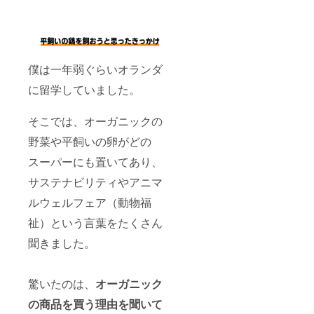
モンイ
10月〜
エロー
2021年
の色で
9月 ま
す。 臭
た、交
みのな
通費や
い自然
滞在費
僕は一年弱ぐらいオランダ
の味を
など、
楽しん
に留学していました。
農園に
でくだ
来るま
さい。
での経
※備考欄
そこでは、オーガニックの
費は支
にお名
援者負
前と電
野菜や平飼いの卵がどの
担でお
話番号
願いし
をご記
スーパーにも置いてあり、
ます。
入くだ
さい
サステナビリティやアニマ
ルウェルフェア（動物福
祉）という言葉をたくさん
聞きました。
驚いたのは、
オーガニック
の商品を買う理由を聞いて