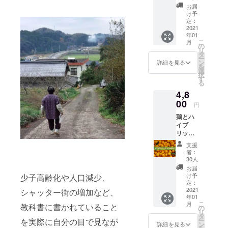
メッ
こだ
宅にお
お届
るもの
セージ
わって
届けし
け予
などの
スエ子
作った
定：
ます。
詳細
ばあ
2021
素ヱコ
は、
年01
ちゃん
農園の
メッ
こ
月
と一緒
野菜
の
セージ
リ
に作っ
セット
タ
にて。
ー
た旬の
です。
ン
詳細を見る
なお、
を
野菜
秋の味
選
農園に
択
セッ
を楽し
す
来るま
る
ト。 伝
んでく
での交
4,8
承農法
ださ
通費な
などを
00
い！
円
どの経
駆使
3500円
費は、
鶏とハ
し、野
（送料
支援者
イブ
菜本来
込み）
負担で
リッド
の味を
分の秋
お願い
で作ら
引き出
野菜を
支援
しま
れた我
す作り
あなた
者：
す。
がまま
方で、
のご自
30人
金柑
こだ
宅にお
お届
(2.5kg)
わって
届けし
け予
少子高齢化や人口減少、
＋サン
作った
定：
ます。
クス
2021
素ヱコ
シャッター街の増加など、
年01
メッ
農園の
こ
月
教科書に書かれていること
セージ
野菜
の
リ
ビタミ
セット
タ
ー
を実際に自分の目で見なが
ンCが豊
です。
ン
詳細を見る