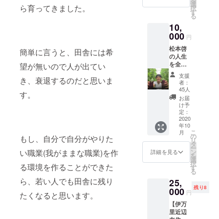
を
富な栄
冬の味
選
ら育ってきました。
択
養の宝
を楽し
す
る
庫であ
んでく
10,
る金柑
ださ
を、農
000
い！
円
薬を使
3500円
松本啓
わない
（送料
簡単に言うと、田舎には希
の人生
方法で
込み）
を全力
丹精込
望が無いので人が出てい
分の冬
で応援
めて作
野菜を
支援
き、衰退するのだと思いま
してく
り、あ
あなた
者：
ださる
なたの
のご自
45人
す。
方に向
家庭に
宅にお
お届
けて。
お届け
届けし
け予
お礼の
しま
定：
ます。
メッ
2020
す。 農
年10
セージ
薬使っ
こ
月
+ も
てない
の
もし、自分で自分がやりた
リ
し、お
ので、
タ
ー
会いし
皮ごと
ン
い職業(我がままな職業)を作
詳細を見る
を
た時に
安心し
選
択
は全力
る環境を作ることができた
て食べ
す
る
であり
られま
ら、若い人でも田舎に残り
25,
がとう
す。 そ
残り8
ござい
000
のまま
円
たくなると思います。
ます！
で食べ
【伊万
と伝え
てもよ
里近辺
ま
し。