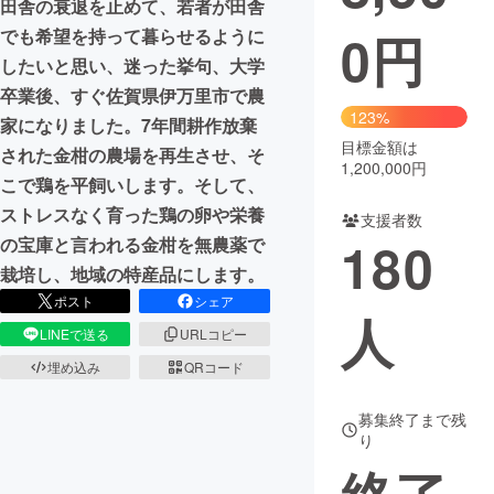
田舎の衰退を止めて、若者が田舎
0
円
でも希望を持って暮らせるように
まちづくり・地域活性化
したいと思い、迷った挙句、大学
卒業後、すぐ佐賀県伊万里市で農
CAMPFIRE for Social Good
CAMPFIRE Creation
123%
家になりました。7年間耕作放棄
CAMPFIREふるさと納税
machi-ya
コミュニティ
目標金額は
された金柑の農場を再生させ、そ
1,200,000円
こで鶏を平飼いします。そして、
ストレスなく育った鶏の卵や栄養
支援者数
180
の宝庫と言われる金柑を無農薬で
栽培し、地域の特産品にします。
ポスト
シェア
人
LINEで送る
URLコピー
埋め込み
QRコード
募集終了まで残
り