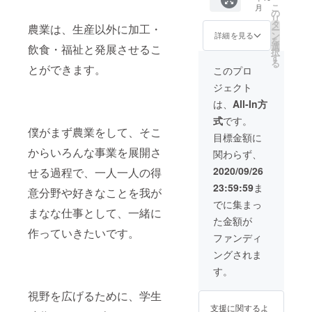
な卵を
こ
月
を集め
食べて
の
リ
たり、
ます
タ
農業は、生産以外に加工・
ー
種を植
か？ 素
ン
詳細を見る
を
えたり
ヱコ農
選
飲食・福祉と発展させるこ
択
すると
園で
す
る
いった
は、そ
とができます。
このプロ
命を扱
んな毎
ジェクト
う農作
日食べ
業をご
るもの
は、
All-In方
家族で
だから
式
です。
体験で
こそ、
僕がまず農業をして、そこ
きる貴
こだわ
目標金額に
重な権
りの卵
からいろんな事業を展開さ
関わらず、
利で
をあな
す。 夕
たに提
2020/09/26
せる過程で、一人一人の得
方は、
供しま
23:59:59
ま
実際に
す。 鶏
意分野や好きなことを我が
鶏をさ
は我が
でに集まっ
ばい
まなな仕事として、一緒に
ままに
た金額が
て、一
育って
作っていきたいです。
緒に
欲しい
ファンディ
BBQし
という
ングされま
ましょ
思いを
う。 リ
込め
す。
アルな
て、広
現場
い空間
視野を広げるために、学生
で、生
でのび
支援に関するよ
の命に