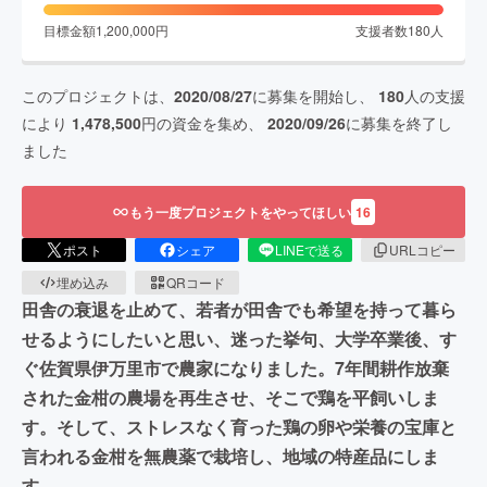
目標金額
1,200,000
円
支援者数
180
人
このプロジェクトは、
2020/08/27
に募集を開始し、
180
人の支援
により
1,478,500
円の資金を集め、
2020/09/26
に募集を終了し
ました
もう一度プロジェクトをやってほしい
16
ポスト
シェア
LINEで送る
URLコピー
埋め込み
QRコード
田舎の衰退を止めて、若者が田舎でも希望を持って暮ら
せるようにしたいと思い、迷った挙句、大学卒業後、す
ぐ佐賀県伊万里市で農家になりました。7年間耕作放棄
された金柑の農場を再生させ、そこで鶏を平飼いしま
す。そして、ストレスなく育った鶏の卵や栄養の宝庫と
言われる金柑を無農薬で栽培し、地域の特産品にしま
す。