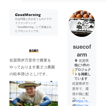
社会問題と向き合う人のクラウ
ドファンディング
「GoodMorning」にて実施され
たプロジェクトです。
suecof
arm
佐賀県伊万里市で農業を
佐賀県
他に1件の
やっております素ヱコ農園
プロジェク
の松本啓(さとし)です。
トを掲載し
ています
佐賀県伊万
里市で、環
境や鶏に配
慮した平飼
https://suecofarms.com/
い養鶏を
https://www.instagram.com/suecofarm/