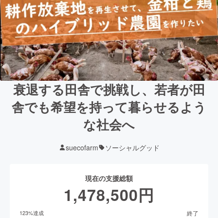
衰退する田舎で挑戦し、若者が田
舎でも希望を持って暮らせるよう
な社会へ
suecofarm
ソーシャルグッド
現在の支援総額
1,478,500
円
終了
123
%達成