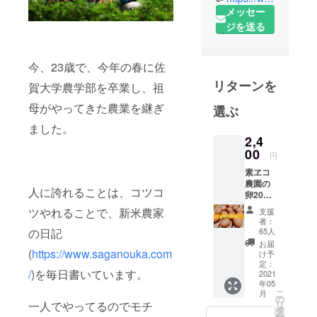
行っていま
メッセー
す。
ジを送る
今、23歳で、今年の春に佐
リターンを
賀大学農学部を卒業し、祖
母がやってきた農業を継ぎ
選ぶ
ました。
2,4
00
円
素ヱコ
農園の
人に誇れることは、コツコ
卵20個
＋お礼
ツやれることで、新米農家
支援
のメッ
者：
セージ
65人
の日記
ω3脂肪
お届
酸を豊
(
https://www.saganouka.com
け予
富に含
定：
/
)を毎日書いています。
んだ五
2021
年05
行草な
こ
月
どを混
の
リ
一人でやってるのでモチ
ぜた自
タ
ー