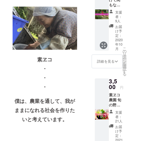
ている
もない
素ヱコ
素ヱコ
農園の
支援
農園で
スベリ
者：
日帰り
ヒユ。
9人
のお手
スベリ
お届
伝い＋
ヒユ
け予
農作物
は、植
定：
のお土
2020
物性ω3
年10
産 一緒
脂肪酸
こ
月
に農作
である
の
リ
業をす
α-リノ
タ
ー
素ヱコ
ること
レン酸
ン
詳細を見る
を
で、 ＜
（ALA
選
・
択
＜立ち
）含有
す
る
上げて
量が野
・
3,5
間もな
菜では
い農家
00
ダント
・
円
のカオ
ツで含
素ヱコ
ス感＞
まれて
農園 旬
僕は、農業を通して、我が
＞ を体
いて、
の野菜
験でき
スー
ままになれる社会を作りた
セット
るリ
パー
支援
(春） ＋
ターン
フード
者：
いと考えています。
お礼の
になっ
と呼ば
21人
メッ
てま
れてい
お届
セージ
す。
ます。
け予
スエ子
「実際
定：
サラダ
ばあ
2021
に、農