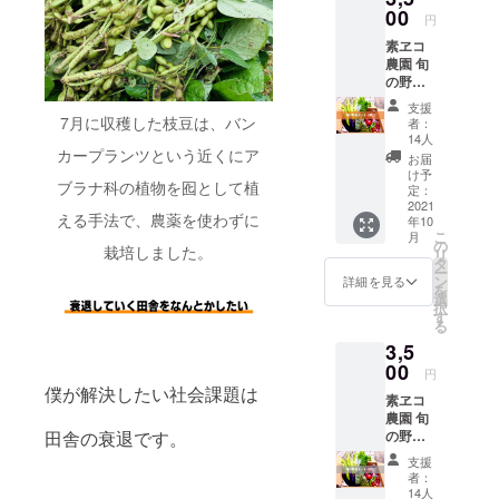
万能で
などを
00
い！
業した
す。 ぜ
円
駆使
3500円
こと
ひ、一
素ヱコ
し、野
（送料
で、食
度試し
農園 旬
菜本来
込み）
べる農
てみて
の野菜
の味を
分の春
作物も
くださ
セット
引き出
野菜を
また
い。 ※
支援
(秋） ＋
す作り
あなた
7月に収穫した枝豆は、バン
違った
者：
値段は
お礼の
方で、
のご自
14人
味わい
送料込
メッ
カープランツという近くにア
こだ
宅にお
がある
お届
みの値
セージ
わって
届けし
け予
こと間
段に
ブラナ科の植物を囮として植
スエ子
作った
定：
ます。
違いな
なって
ばあ
2021
素ヱコ
し。 ※
いま
える手法で、農薬を使わずに
年10
ちゃん
農園の
備考欄
す。
こ
月
と一緒
野菜
の
に本名
栽培しました。
リ
に作っ
セット
タ
と電話
ー
た旬の
です。
ン
詳細を見る
番号を
を
野菜
夏の味
選
書いて
択
セッ
を楽し
す
くださ
る
ト。 伝
んでく
い。 有
3,5
承農法
ださ
効期
などを
00
い！
限：
円
駆使
3500円
2020年
僕が解決したい社会課題は
素ヱコ
し、野
（送料
10月〜
農園 旬
菜本来
込み）
2021年
の野菜
田舎の衰退です。
の味を
分の夏
9月 日
セット
引き出
野菜を
程調節
支援
(冬） ＋
す作り
あなた
者：
や当日
お礼の
方で、
のご自
14人
持参す