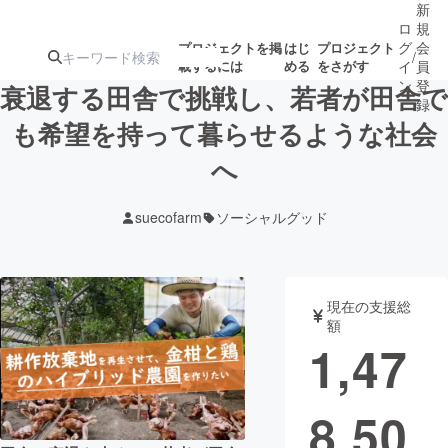
新
ロ
規
グ
会
プロジェクトを掲
はじ
プロジェクト
/
載するには
める
をさがす
イ
員
ン
登
衰退する田舎で挑戦し、若者が田舎で
録
も希望を持って暮らせるような社会
へ
人気のプロ
注目のリ
注目の新着プロ
募集終了が近いプ
もうすぐ公開
ジェクト
ターン
ジェクト
ロジェクト
されます
suecofarm
ソーシャルグッド
アート・写真
音楽
現在の支援総
テクノロジー・ガジェット
ゲーム・サ
額
1,47
映像・映画
書籍・雑誌
8,50
ビジネス・起業
チャレンジ