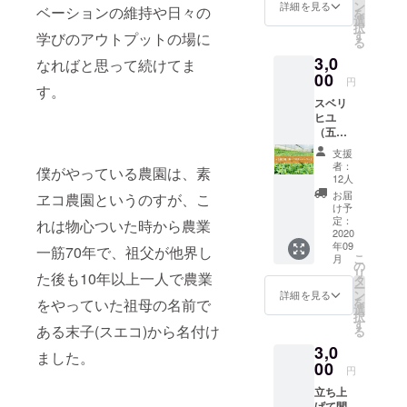
家配合
ン
詳細を見る
ベーションの維持や日々の
を
した餌
選
択
を食べ
す
学びのアウトプットの場に
る
させ
3,0
て、ス
なればと思って続けてま
トレス
00
円
す。
フリー
スベリ
の環境
ヒユ
で育て
（五行
た、五
草）
行鶏の
支援
1.0kg
しあわ
者：
僕がやっている農園は、素
＋お礼
せ卵を
12人
のメッ
お届け
お届
ヱコ農園というのすが、こ
セージ
しま
け予
ちょっ
す。 ※
定：
れは物心ついた時から農業
とした
2020
こちら
年09
酸味と
送料込
一筋70年で、祖父が他界し
こ
月
癖のな
みの値
の
リ
た後も10年以上一人で農業
い味や
段で
タ
ー
栄養価
す。
ン
詳細を見る
を
をやっていた祖母の名前で
が評価
選
択
され
す
ある末子(スエコ)から名付け
る
て、病
3,0
院の給
ました。
食や飲
00
円
食店で
立ち上
使われ
げて間