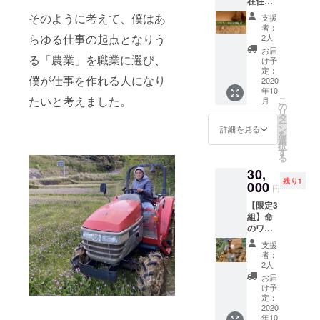
在住の
す！！
ジャム
方の
や甘露
そのように考えて、僕はあ
支援
み】新
煮、蜂
者：
鮮な卵
らゆる仕事の起点となりう
蜜漬
2人
の定期
け、金
お届
配達を
る「農業」を職業に選び、
柑酒な
け予
行いま
定：
どにし
僕が仕事を作れる人になり
す。 1
2020
て、食
年10
週間に1
べるの
たいと考えました。
こ
月
回、1
の
もおす
リ
パック
タ
すめで
ー
10個入
ン
す。 ※
詳細を見る
を
りの新
選
農薬を
択
鮮な卵
す
使って
る
をあな
ないた
30,
たのご
め、黒
残り1
自宅に
000
い点々
円
配達し
がつい
【限定3
ます。
てる場
組】命
日本人
合があ
のワー
は、ほ
ります
ク
ぼ毎日
が、ご
支援
ショッ
一個食
了承く
者：
プ <お
べると
2人
ださ
子様が
言われ
い。 送
お届
いるご
ている
け予
料込み
家族に
卵。 普
定：
の値段
向け>
2020
段どん
です。
年10
鶏の卵