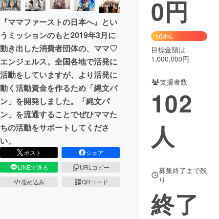
0
円
まちづくり・地域活性化
『ママファーストの日本へ』とい
うミッションのもと2019年3月に
104%
動き出した消費者団体の、ママ♡
CAMPFIRE for Social Good
CAMPFIRE Creation
目標金額は
1,000,000円
エンジェルス。全国各地で活発に
CAMPFIREふるさと納税
machi-ya
コミュニティ
活動をしていますが、より活発に
支援者数
動く活動資金を作るため「縄文パ
102
ン」を開発しました。「縄文パ
ン」を流通することでぜひママた
人
ちの活動をサポートしてくださ
い。
ポスト
シェア
LINEで送る
URLコピー
募集終了まで残
り
埋め込み
QRコード
終了