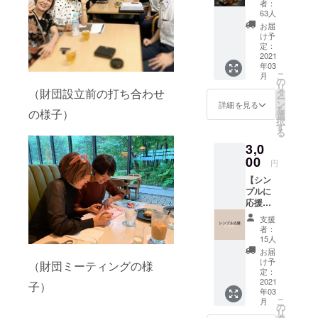
者：
ました。
みつス
63人
ティッ
お届
ク（岐
け予
みんなが
阜県産
定：
「こうあっ
ハニー
2021
年03
プリン
て欲し
こ
月
ス） “心
の
リ
い！」と
と体に
（財団設立前の打ち合わせ
タ
ー
美味し
思える社会
ン
詳細を見る
を
の様子）
い”をコ
選
にしていく
択
ンセプ
す
る
ため、市民
トに、
3,0
素材
自らアク
（オリ
00
円
ションして
ジナル
【シン
いくこと。
ブレン
プルに
ド）に
応援】
こだわ
批判やデモ
3000円
る。 地
支援
コース
域に寄
などではな
者：
・お礼
り添っ
15人
く、行政・
メール
た“焼き
お届
学校・病院
リター
たて食
け予
（財団ミーティングの様
ンは
パン”の
定：
等、
メール
2021
専門店
子）
様々な立場
年03
だけで
の『ぱ
こ
月
いいか
の方との対
んみ
の
リ
らと支
み』さ