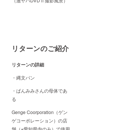
（激ヤバDVDⅡ撮影風景）
タヒチ
の休日
タヒチ
産モリ
ンダを
使用し
「自然
栽培」
で育て
た栃木
リターンのご紹介
の「コ
シヒカ
リ」で
す。 ノ
リターンの詳細
ニ
ジュー
ス等で
・縄文パン
知られ
る タヒ
チ産モ
・ぱんみみさんの母体であ
リンダ
る
を使用
して育
てた究
Genge Coorporation（ゲン
極のコ
シヒカ
ゲコーポレーション）の店
リ。​ 除
草剤、
舗（※愛知県内のみ）で使用