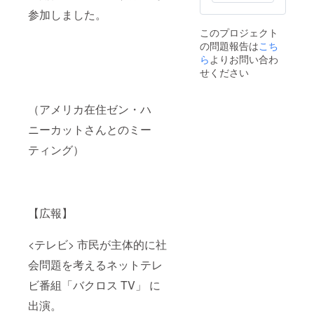
向の大
ル コ
もらえ
人の女
参加しました。
レク
るよ
性に
ション
う、 栽
このプロジェクト
ぴった
に位置
培に工
の問題報告は
こち
りで
し、 限
夫を凝
す。 た
ら
よりお問い合わ
定生産
らして
て1.2㍉
のプレ
せください
いま
×よこ8
ミアリ
す。 究
㍉ （ス
ミテッ
極のア
ライド
ドで
ンチエ
（アメリカ在住ゼン・ハ
式45セ
す。 マ
イジン
ンチの
マさん
ニーカットさんとのミー
グ米を
ベネチ
たちの
お楽し
ア
ティング）
中で、
み下さ
チェー
冷めて
い。 な
ン付）
も美味
かなか
しいと
口にす
大評判
ること
です！
のでき
【広報】
お弁当
ない貴
やおに
重なお
ぎりに
米。 ご
<テレビ> 市⺠が主体的に社
して
家族の
も、モ
会問題を考えるネットテレ
お祝い
チモチ
ごと
感がそ
ビ番組「バクロス TV」 に
や、大
のまま
切な方
出演。
でお子
へのプ