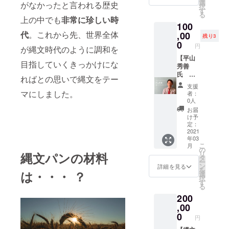
リジナ
ぬい
選
お出汁
がなかったと言われる歴史
スー
択
ジェ
ルブレ
た 2種
す
にあさ
パーオ
る
ラート
ンド）
類の自
上の中でも
非常に珍しい時
りの旨
キシド
(6個入
100
にこだ
然栽培
味をオ
活性消
り)
代
。これから先、世界全体
わる。
,00
米セッ
ン。 鮮
去値）
残り3
地域に
トをお
0
度の良
が2倍あ
円
が縄文時代のように調和を
寄り
届けし
い南ま
る「自
添っ
【平山
ます！
ぐろの
然栽
目指していくきっかけにな
た“焼き
秀善
王妃の
中トロ
培」 究
たて食
氏 ス
白い王
をサッ
極のア
ればとの思いで縄文をテー
パン”の
ペシャ
子様
とくぐ
ンチエ
支援
専門店
ルコン
(3kg)+
マにしました。
らせ 半
イジン
者：
の『ぱ
サル
王妃の
生状態
0人
グ米が
んみ
ティン
タヒチ
で召し
出来ま
お届
み』さ
グ】 マ
の休日
上がっ
け予
した！
んとコ
マ♡エ
(3kg)×2
定：
てくだ
除草
ラボし
ンジェ
2021
セット=
さい。
剤、殺
年03
てでき
ルス
合計
細く
虫剤、
こ
月
た 縄文
TEAM2
12kg ※
の
切った
消毒剤
リ
縄文パンの材料
パン 豆
600万の
精米方
タ
白ネギ
などの
ー
家グ
チェア
法はお
ン
との相
詳細を見る
農薬、
を
は・・・ ？
ループ
マンで
選びい
選
性が抜
化学肥
択
お食事
ある平
ただけ
す
群で
料、土
る
券
山秀善
ます 〇
す。
壌改良
200
（2500
さん。
王妃の
【内容
剤など
0円分）
今回の
,00
白い王
詳細】
一切不
セット
クラウ
子様
0
白ネギ
使用。
円
・豆家
ドファ
「ゆう
160g、
ゲノム