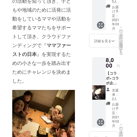
の活動を知って頂き、子ど
（5000
てくだ
ツで
5人
けスパ
まる 私
円分）
さっ
す。
ゲッ
お届
たちが
もや地域のために活発に活
“心と体
た、
（※女性
け予
ティ
生きる
に美味
Milksさ
定：
用 フ
「ヨコ
ために
動をしているママや活動を
しい”を
2021
んより
リーサ
イ」の
も大き
年03
コンセ
豊かな
イズ）
希望するママたちをサポー
ソース
く役割
こ
月
プト
自然に
の
の 元と
を果た
リ
に、素
恵まれ
トして頂き、クラウドファ
タ
なる秘
してく
ー
材（オ
た 西尾
ン
詳細を見る
伝のオ
れてる
を
ンディングで『
ママファー
リジナ
の牧場
選
リジナ
蜂か
択
ルブレ
で育っ
す
ルルー
ら、命
る
ストの日本
』を実現するた
ンド）
た搾り
を使用
の恵み
8,0
にこだ
たて生
し、豆
をいた
めの小さな一歩を踏み出す
わる。
00
乳から
板醤・
円
だきま
地域に
手作り
甜麺醤
ためにチャレンジを決めま
しょ
【コラ
寄り
された
等の王
う。 男
ボ×コラ
添っ
「搾り
した。
道中華
性で
ボ企
た“焼き
たて生
調味料
も、女
画 豆
たて食
乳の
を加え
支援
性でも
乳ジェ
パン”の
チーズ
者：
て仕上
喜ばれ
ラー
専門店
セッ
2人
げた、
る商品
ト】 今
の『ぱ
ト」を
お届
本格辛
とし
回のク
んみ
お届け
け予
旨の麻
て、と
ラウド
み』さ
定：
しま
婆ソー
ても人
ファン
2021
んとコ
す！ 早
スで
気の一
年03
ディン
ラボし
朝に乳
す。 寒
品で
こ
月
グで 縄
てでき
の
搾りし
い季
す！
リ
文パン
た 縄文
タ
た新鮮
節、温
ー
開発の