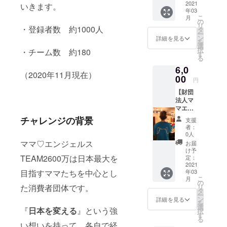
セッ
2021
蜜」と
いきます。
・豆家
年03
ト】 今
いう蜂
茶寮
こ
月
回のク
蜜をお
の
Blossa
リ
・登録者数 約1000人
ラウド
届けし
タ
・豆家
ー
ファン
ます！
ン
のりの
詳細を見る
を
ディン
千葉県
選
り ・豆
択
・チーム数 約180
グで 縄
袖ケ浦
す
家 別邸
る
文パン
で採れ
鶏とお
6,0
開発の
た、天
とうふ
（2020年11月現在）
ご協力
00
然非加
福福 ・
円
をして
熱生は
豆家 別
【財団
くだ
ちみつ
邸 しび
法人マ
さった
で、天
かま 花
マエン
豆家グ
然採蜜
蓮 で使
ジェル
ループ
したも
チャレンジの背景
えるお
支援
ス オ
さんと
のを、
得な食
者：
リジナ
のコラ
手を加
0人
事券で
ルTシャ
ボ企
ママ♡エンジェルス
えるこ
す。 ※
お届
ツ】 マ
画。 豆
となく
け予
使用期
マ♡エ
TEAM2600万は日本最大を
家さん
定：
そのま
限は
ンジェ
2021
が 代表
ま瓶詰
2021/6
目指すママたちを中心とし
年03
ルス
的な名
めして
月まで
こ
月
TEAM2
古屋め
の
おりま
た消費者団体です。
リ
600万の
し「あ
タ
す。 百
ー
活動を
んかけ
ン
花蜜は
詳細を見る
を
サポー
スパ
選
その年
『
日本を変える
』という強
択
トする
ゲッ
す
にしか
る
ために
ティ」
味わえ
い想いを持って、各自で経