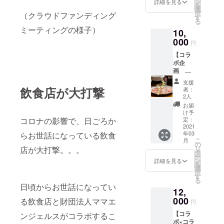
パン 豆
ン
な生乳
詳細を見る
かいお
を
ご協力
家グ
選
を 牧場
豆腐と
択
（クラウドファンディング
をして
ループ
す
すぐ近
一緒に
る
くだ
お食事
くの
お楽し
ミーティングの様子）
10,
さった
券
チーズ
みくだ
豆家グ
000
（2500
工房で
円
さい。
ループ
0円分）
加工さ
1箱
【コラ
さんと
セット
れてい
120g（
ボ企
のコラ
・豆家
らっ
3～4人
画 名
ボ企
本店
しゃい
前）×5
古屋
画。 豆
genge
ます。
支援
箱
コーチ
家さん
飲食店が大打撃
・豆家
もちろ
者：
ンしゃ
とご縁
茶寮
2人
ん、す
ぶしゃ
の深い
Blossa
べて手
お届
ぶ】 今
「四代
・豆家
け予
作り、
回のク
コロナの影響で、日ごろか
目 覚
定：
のりの
安心安
ラウド
2021
王山と
り ・豆
全で
年03
らお世話になっている飲食
ファン
うふ」
家 別邸
す！ フ
こ
月
ディン
さんよ
の
鶏とお
レッ
リ
店が大打撃。。。
グで 縄
り カロ
タ
とうふ
シュ
ー
文パン
リー控
ン
福福 ・
詳細を見る
チーズ
を
開発の
えめで
選
豆家 別
はその
択
ご協力
ヘル
す
邸 しび
まま出
る
をして
シー そ
かま 花
日頃からお世話になってい
荷、熟
12,
くだ
して 濃
蓮 で使
成させ
さった
000
厚な豆
る飲食店と財団法人ママエ
えるお
るもの
円
豆家グ
乳の味
得な食
は熟成
【コラ
ンジェルスがコラボするこ
ループ
わいで
事券で
後すぐ
ボ×コラ
さんと
なめら