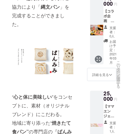
たちか
000
（2500
ださ
160g、
円
せんと
協力により「
縄文パン
」を
ら生ま
0円分）
い。
三つ葉
発信し
【コラ
れた
セット
20g、山
よ
完成することができまし
ボ企
「生産
・豆家
えのき
みゃー
画 し
者」と
本店
30g、わ
た。
と考え
びかま
「消費
genge
かめ
支援
てみた
本店名
者であ
・豆家
者：
20g、南
んだ
物 し
るマ
茶寮
0人
関揚げ8
て。
びしゃ
マ」が
Blossa
お届
切れ、
ほーし
ぶ】 今
直接つ
・豆家
け予
名古屋
たら辿
回のク
ながる
定：
のりの
コーチ
り着い
ラウド
2021
新たな
り ・豆
ンスラ
てまっ
年03
ファン
流通シ
家 別邸
イス
たの
こ
月
ディン
ステム
の
鶏とお
240g、
が、豆
リ
グで 縄
「ママ
タ
とうふ
鶏白湯
乳ジェ
ー
文パン
ゾン」
ン
福福 ・
詳細を見る
出汁
ラート
を
開発の
より こ
選
豆家 別
2000ml
なんだ
択
ご協力
だわり
す
邸 しび
、 柚子
わさ。
る
をして
ぬい
かま 花
胡椒、
まー、
25,
くだ
た 2種
蓮 で使
針生
ウッソ
“
心と体に美味しい
”をコンセ
さった
000
類の自
えるお
円
姜、ニ
み
豆家グ
然栽培
得な食
ンニク
プトに、素材（オリジナル
てぇー
【ママ
ループ
米セッ
事券で
スライ
（嘘み
エン
さんと
トをお
す。 ※
ブレンド）にこだわる。
ス （約
たい）
ジェル
のコラ
届けし
使用期
２人
に、 豆
ス 自
ボ企
ます！
地域に寄り添った“
焼きたて
限は
支援
前）
腐をた
然栽培
画。 豆
王妃の
2021/6
者：
べとる
米セッ
食パン”
の専門店の『
ぱんみ
家さん
白い王
1人
月まで
かしゃ