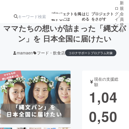
新
ロ
規
グ
会
プロジェクトを掲
はじ
プロジェクト
/
載するには
める
をさがす
イ
員
ン
登
ママたちの想いが詰まった「縄文パ
録
ン」を 日本全国に届けたい
人気のプロ
注目のリ
注目の新着プロ
募集終了が近いプ
もうすぐ公開
mamaen
フード・飲食店
コロナサポートプログラム対象
ジェクト
ターン
ジェクト
ロジェクト
されます
アート・写真
音楽
現在の支援総
額
1,04
テクノロジー・ガジェット
ゲーム・サ
映像・映画
書籍・雑誌
0,50
ビジネス・起業
チャレンジ