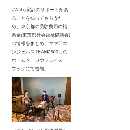
さんの
レゼン
食が進
トにい
<Web>家計のサポートがあ
むと
かがで
か。 生
しょう
ることを知ってもらうた
産者の
か
池田さ
(*^_^*)
め、東京都の受験費用の補
んは玄
？
米にし
助金(東京都社会福祉協議会)
ても美
の情報をまとめ、ママ♡エ
味しく
召し上
ンジェルスTEAM2600万の
がって
もらえ
ホームページやフェイス
るよ
う、 栽
ブックにて告知。
培に工
夫を凝
らして
いま
す。 究
極のア
ンチエ
イジン
グ米を
お楽し
み下さ
い。 〇
王妃の