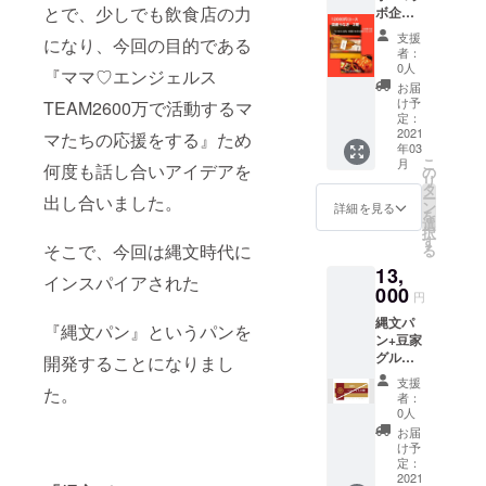
す。 ※
に出
とで、少しでも飲食店の力
ボ企
のコラ
かな こ
使用期
荷！
画 う
ボ企
だわり
限は
「新鮮
支援
になり、今回の目的である
なぎ登
画。 豆
の「豆
2021/6
者：
＝価
河の国
家さん
乳ジェ
0人
月まで
値」が
『ママ♡エンジェルス
産うな
の店舗
ラー
お届
コンセ
ぎ2尾】
で人気
ト」を
け予
TEAM2600万で活動するマ
プト！
今回の
の 「名
定：
お届け
・さけ
クラウ
2021
古屋
マたちの応援をする』ため
しま
るチー
年03
ドファ
コーチ
す！ ～
ズ ミル
こ
月
何度も話し合いアイデアを
ンディ
ンしゃ
の
よん
キー感
リ
ングで
ぶしゃ
タ
でゃー
たっぷ
ー
出し合いました。
縄文パ
ぶ」を
ン
（４
詳細を見る
り、裂
を
ン開発
ご自宅
選
代）に
いて楽
択
のご協
でも味
す
渡って
しめま
そこで、今回は縄文時代に
る
力をし
わって
まもり
す。 ・
13,
てくだ
いただ
つづけ
インスパイアされた
ゴーダ
さった
000
ける
と
円
チーズ
豆家グ
セット
りゃー
オラン
縄文パ
ループ
をお届
『縄文パン』というパンを
す 名古
ダ留学
ン+豆家
さんと
けしま
屋の老
で身に
グルー
のコラ
開発することになりまし
す！ 日
舗の豆
付けた
プお食
ボ企
本三大
腐屋だ
支援
技術を
た。
事券
画。 豆
地鶏の
て 覚王
者：
酪牧場
（1000
家さん
名古屋
0人
山日泰
用にア
0円分）
とご縁
コーチ
寺を南
お届
レンジ
“心と体
の深
ン。
け予
へ下る
して
に美味
い、名
定：
コーチ
とさい
作った
しい”を
2021
古屋う
ンなら
が 湧き