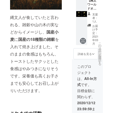
本店
ンディ
【縄文
だい２
三つ葉
編集で
genge
ングの
ワール
１」と
20g、山
ない、
・豆家
ために
ドオー
いう、
えのき
F1でな
茶寮
特別に
ダーオ
宇都宮
30g、わ
い、雄
支援
Blossa
提供し
リジナ
縄文人が食していたと言わ
大学が
かめ
性不稔
者：
・豆家
て頂い
ル 勾玉
育種し
20g、南
1人
でな
れる、雑穀や山の木の実な
のりの
た個人
18金ピ
た栃木
関揚げ8
い、遺
お届
り ・豆
向けの
ンク
県の銘
切れ、
け予
伝子組
どからイメージし、
国産小
家 別邸
コンサ
ゴール
柄米で
定：
南鮪中
み換え
鶏とお
ルティ
ドネッ
2021
す。
トロス
でない
麦
に
国産の18種類の雑穀
を
年03
とうふ
ングを
クレ
SOD（
ライス
苗で
こ
月
福福 ・
お届け
ス】 マ
SOD＝
の
120g（
入れて焼き上げました。そ
す。 ク
リ
豆家 別
しま
マ♡エ
スー
タ
約10
イーン
ー
邸 しび
す！ コ
ンジェ
のままの食感はもちろん、
パーオ
ン
枚）、
詳細を見る
ズ ス
を
かま 花
ンサル
ルス
キシド
選
メカジ
ペリ
択
トーストしたサクッとした
蓮 で使
ティン
TEAM2
活性消
す
キスラ
オー
る
えるお
グ内容
600万の
去値）
イス
このプロ
ル コ
食感はやみつきになりそう
得な食
は、個
活動を
が2倍あ
120g（
レク
ジェクト
事券で
人的な
サポー
る「自
約10
ション
です。栄養価も高くお子さ
す。 ※
ことか
トする
然栽
枚）、
は、
All-In方
に位置
使用期
ら事業
ために
培」 究
出汁
までも安心してお召し上が
し、 限
式
です。
限は
のこと
2020年
極のア
2000ml
定生産
2021/6
まで対
7月に設
ンチエ
りいただけます。
、あさ
目標金額に
のプレ
月まで
応して
立され
イジン
り4個、
ミアリ
関わらず、
頂けま
た 一般
グ米が
ポン酢
ミテッ
す。 平
財団法
出来ま
120ml
2020/12/12
ドで
山秀善
人ママ
した！
、もみ
す。 マ
23:59:59
ま
プロ
エン
除草
じおろ
マさん