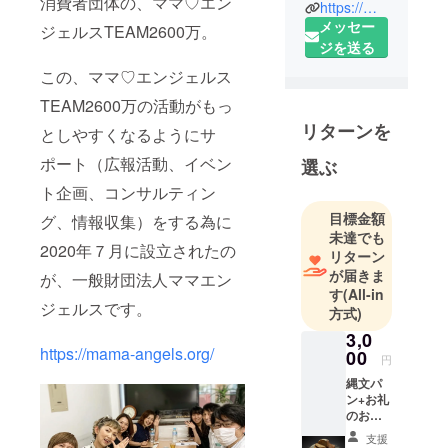
消費者団体の、ママ♡エン
https://mama-angels.com/
チーム以上
メッセー
ジェルスTEAM2600万。
あり
ジを送る
日本最大を
この、ママ♡エンジェルス
目指すママ
TEAM2600万の活動がもっ
を中心した
リターンを
消費者団体
としやすくなるようにサ
です。
ポート（広報活動、イベン
選ぶ
ト企画、コンサルティン
食、健康、
目標金額
グ、情報収集）をする為に
教育のこと
未達でも
等ママや市
2020年７月に設立されたの
リターン
民の声が反
が届きま
が、一般財団法人ママエン
映される
す
(All-in
ジェルスです。
「いのちが
方式)
優先される
3,0
https://mama-angels.org/
みんなが暮
00
円
らしやすい
縄文パ
社会」にし
ン+お礼
のお手
ていくため
紙+非加
に設立され
支援
熱はち