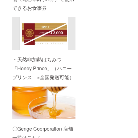
殺虫
剤、消
できるお食事券
毒剤な
どの農
薬、化
学肥
料、土
壌改良
剤など
一切不
使用の
お米で
・天然非加熱はちみつ
す。 ゲ
ノム編
「Honey Prince」（ハニー
集でな
い、F1
プリンス ※全国発送可能）
でな
い、雄
性不稔
でな
い、遺
伝子組
み換え
でない
苗で
す。 ク
〇Genge Coorporation 店舗
イーン
ズ ス
一覧はこちら