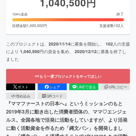
1,040,500
円
終了
104
%達成
目標金額
1,000,000
円
支援者数
102
人
このプロジェクトは、
2020/11/14
に募集を開始し、
102
人の支援
により
1,040,500
円の資金を集め、
2020/12/12
に募集を終了し
ました
もう一度プロジェクトをやってほしい
ポスト
シェア
LINEで送る
URLコピー
埋め込み
QRコード
『ママファーストの日本へ』というミッションのもと
2019年3月に動き出した消費者団体の、ママ♡エンジェ
ルス。全国各地で活発に活動をしていますが、より活発
に動く活動資金を作るため「縄文パン」を開発しまし