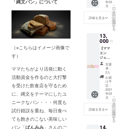
「縄文パン」について
ゴー
年03
コンセ
なぎの
ではの
出とる
ダ。 ・
こ
月
プト
名店、
の
しっか
伏流水
カチョ
リ
に、素
登河さ
タ
りした
を つか
カバロ
ー
材（オ
んより
ン
食べ応
詳細を見る
やーす
そのま
を
リジナ
国産う
選
え、凝
（使
までも
択
ルブレ
なぎを
す
縮され
う）こ
美味し
る
ンド）
お届け
た旨味
とで 生
いです
13,
にこだ
しま
が魅力
まれと
が、焼
わる。
000
す！ そ
です。
るとう
円
いた
地域に
の時期
健康志
ふのど
（※こちらはイメージ画像で
り、揚
【ママ
寄り
の鰻に
向の方
え
げたり
エン
添っ
合わせ
にも嬉
す）
りゃー
すると
ジェル
た“焼き
て備長
しい低
なーめ
更に美
ス こ
たて食
炭で焼
脂肪、
らか
支援
味しく
だわり
パン”の
き上げ
ママたちがより活発に動く
高タン
者：
な、舌
なりま
の自然
専門店
る鰻、
2人
パク食
触りが
す。 ワ
栽培米
活動資金を作るのと大打撃
の『ぱ
一本ず
材で
お届
特徴だ
インは
セッ
んみ
つ丁寧
け予
す。 自
わ。 こ
もちろ
を受けた飲食店を守るため
ト
み』さ
定：
に職人
慢の鶏
のどえ
んビー
6kg】
2021
んとコ
が焼き
白湯出
りゃー
に、縄文をテーマにしたユ
ルや日
年03
ママ♡
ラボし
上げて
汁とと
質のえ
こ
本酒に
月
エン
てでき
の
おりま
もにお
え
ニークなパン・・・何度も
リ
もぴっ
ジェル
た 縄文
タ
す。 御
楽しみ
よー、
ー
たりで
ス
パン 豆
ン
自宅で
詳細を見る
試行錯誤を重ね、毎日食べ
くださ
豆腐の
を
す。
TEAM2
家グ
選
も登河
い。
魅力を
択
600万で
ループ
ても飽きのこない美味しい
す
の鰻を
【内容
賞味期
る
活動す
お食事
是非ご
詳細】
限を気
14,
パン「
ぱんみみ
」さんのご
るママ
券
堪能く
白ネギ
にしー