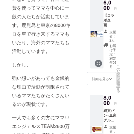
6,0
2020年
の元祖
ない、
7月に設
00
費を使ってママを中心に一
「スパ
様々な
円
立され
ゲッ
花の蜜
【コラ
般の人たちが活動していま
た 一般
ティハ
が混
ボ企
財団法
ウス・
じっ
す。鹿児島と東京の8000キ
画 搾
人ママ
ヨコ
た、貴
りたて
エン
イ」と
重な蜂
支援
ロを車で行き来するママも
生乳の
ジェル
コラボ
蜜で
者：
チーズ
ス 設立
レー
2人
す。 蜂
いたり、海外のママたちも
セッ
記念に
ション
の運ん
お届
ト】 ク
作った
された
け予
活動しています。
できた
ラウド
オリジ
定：
新なご
その年
ファン
2021
ナルT
やめし
にしか
年03
ディン
しかし、
シャツ
「ナゴ
味わえ
こ
月
グの
をお届
の
ヤあん
ない味
リ
キック
けいた
タ
かけ麻
を楽し
ー
強い想いがあっても金銭的
オフ
しま
ン
婆豆腐
詳細を見る
んでみ
を
パー
す！ 財
選
の素」
てはい
択
な理由で活動が制限されて
ティー
団法人
す
をお届
かがで
る
で 「さ
ママエ
けしま
しょう
いるママたちがたくさんい
8,0
ける
ンジェ
す！ 代
か？ 美
チーズ
00
ルスの
表的な
るのが現状です。
しさや
円
の実
テーマ
名古屋
健康
縄文パ
演」を
カラー
めしと
は、身
ン+豆家
してく
である
一人でも多くの方にママ♡
して愛
体をつ
グルー
ださり
ライト
されて
くる食
プお食
エンジェルスTEAM2600万
会を盛
ブルー
きた、
べ物か
支援
事券
り上げ
のTシャ
あんか
者：
らはじ