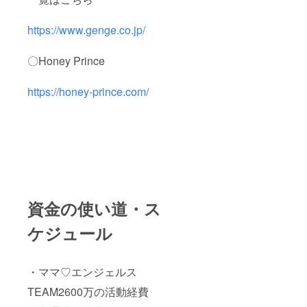
ペリ
オー
ル コ
https://www.genge.co.jp/
レク
ション
に位置
〇Honey Prince
し、 限
定生産
https://honey-prince.com/
のプレ
ミアリ
ミテッ
ドで
す。 な
かなか
口にす
ること
のでき
ない貴
重なお
資金の使い道・ス
米。 ご
家族の
ケジュール
お祝い
ごと
や、大
切な方
・ママ♡エンジェルス
へのプ
レゼン
TEAM2600万の活動経費
トにい