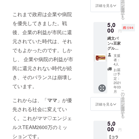
タ
話と提案に
ー
援して
んとコ
ン
詳細を見る
を
よって
いただ
ラボし
選
択
これまで政府は企業や病院
ける方
てでき
す
共感し合い
る
はこち
た 縄文
ながら素敵
を優先してきました。戦
5,0
らから
パンを
残り96
な未来を実
お願い
00
提供い
円
後、企業の利益が市民に還
しま
たしま
現してゆき
縄文パ
す。 お
す。 そ
元されていた時代は、それ
ましょう。
ン+豆家
礼メー
こにパ
グルー
ルと ご
でもよかったのです。しか
ンにあ
プお食
支援し
う非加
支援
事券
し、 企業や病院の利益が市
ていた
熱はち
者：
（2000
だける
みつス
4人
民に還元されない時代が続
円+500
金額は
ティッ
お届
円＝
申し込
ク（岐
け予
き、そのバランスは崩壊し
2500円
まれる
定：
阜県産
分） ※
2021
際に、
ハニー
ています。
年03
限定100
任意で
プリン
こ
月
セット
金額を
の
ス）を
リ
のみ “心
引き上
タ
セット
これからは、「
ママ
」が優
ー
と体に
げるこ
ン
でご提
詳細を見る
を
美味し
先される社会に変えてい
とが可
選
供させ
択
い”をコ
能で
す
ていた
る
く。これがママ♡エンジェ
ンセプ
す。 ご
だきま
5,0
トに、
支援い
す。
ルスTEAM2600万のミッ
素材
00
ただけ
円
（オリ
る金額
ションです。
【コラ
ジナル
を上乗