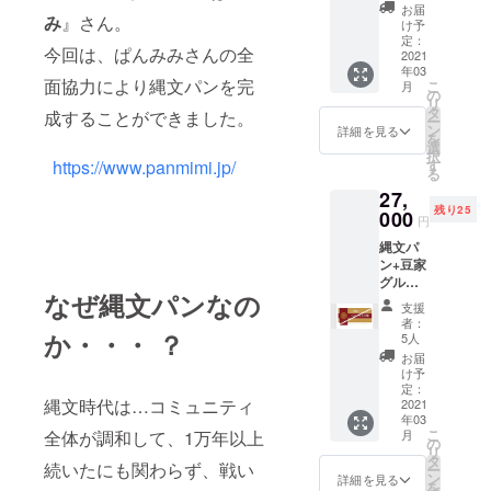
ト
の店
子様
お届
ん、と
み
』さん。
12kg】
舗 し
(3kg)+
け予
思って
ママ♡
びか
定：
王妃の
今回は、ぱんみみさんの全
まうく
エン
2021
ま で
タヒチ
らいの
年03
ジェル
人気の
の休日
面協力により縄文パンを完
こ
豆腐そ
月
ス
「天然
の
(3kg)=
リ
のもの
TEAM2
南まぐ
タ
合計6kg
成することができました。
ー
の味を
600万で
ろの
ン
※精米方
詳細を見る
を
ギュー
活動す
しゃぶ
選
法はお
択
っと凝
るママ
しゃ
https://www.panmimi.jp/
す
選びい
る
縮して
たちか
ぶ」を
ただけ
まった
27,
ら生ま
ご自宅
ます 〇
どえ
残り25
れた
000
で味
王妃の
円
りゃー
「生産
わって
白い王
濃厚な
縄文パ
者」と
いただ
子様
豆乳だ
ン+豆家
「消費
ける
「ゆう
けを使
グルー
者であ
セット
だい２
なぜ縄文パンなの
わせて
プお食
るマ
をお届
１」と
支援
まって
事券
マ」が
けしま
いう、
者：
作り上
（2500
か・・・ ？
直接つ
す！ 希
5人
宇都宮
げた渾
0円分）
ながる
少な天
大学が
お届
身の一
“心と体
新たな
然南ま
け予
育種し
品だも
に美味
流通シ
定：
ぐろの
た栃木
んで、
縄文時代は…コミュニティ
しい”を
2021
ステム
しゃぶ
県の銘
頼むで
年03
コンセ
「ママ
しゃ
柄米で
こ
全体が調和して、1万年以上
月
堪能し
プト
ゾン」
の
ぶ。 こ
す。
リ
て
に、素
より こ
タ
だわり
SOD（
続いたにも関わらず、戦い
ー
ちょー
材（オ
だわり
ン
抜いた
詳細を見る
SOD＝
を
～ 豆乳