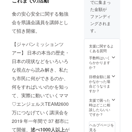
これまでの活動
フィー
ジェル
剤、殺
し、刻
でに集まっ
たちの
ル
ス これ
虫剤、
みネギ
中で、
た金額が
https://
から事
消毒剤
（約２
冷めて
食の安心安全に関する勉強
hiraya
業展開
などの
人前）
ファンディ
も美味
mahide
を予定
農薬、
しいと
会を県議会議員を講師とし
ングされま
yoshi.c
してお
化学肥
大評判
om/pro
ります
料、土
て招き開催。
す。
です！
file/
「縄文
壌改良
お弁当
ワール
剤など
やおに
ドオー
【ジャパンミッションツ
一切不
ぎりに
支援に関するよ
ダー」
使用。
して
くある質問
アー】 日本の本当の歴史・
から オ
ゲノム
も、モ
リジナ
編集で
手数料はいく
チモチ
日本の現状などをいろいろ
ルデザ
ない、
らかかります
感がそ
インの
F1でな
か？
のまま
な視点から読み解き、私た
勾玉
い、雄
でお子
ネック
性不稔
目標金額に届
ち市⺠に何ができるのか、
さんの
レスを
でな
かなかった場
食が進
お届け
い、遺
何をすればいいのかを知っ
合どうなりま
むと
いたし
伝子組
すか？
か。 生
て、実際に動いていくママ
ます！
み換え
産者の
18金ピ
でない
支援で困った
池田さ
♡エンジェルスTEAM2600
ンク
苗で
時はどこに相
んは玄
ゴール
す。 ク
談したらいい
米にし
万につなげていく講演会を
ドの
イーン
ですか？
ても美
ネック
ズ ス
味しく
2019 年一年間で 37 都市に
レスは
ペリ
召し上
ヘルプページを
本物志
オー
て開催、
述べ1000人以上
が
がって
見る