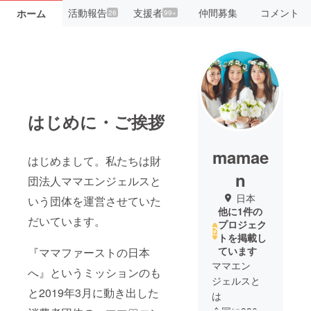
活動報告
支援者
仲間募集
コメント
ホーム
26
99+
はじめに・ご挨拶
mamae
はじめまして。私たちは財
n
団法人ママエンジェルスと
日本
いう団体を運営させていた
他に1件の
だいています。
プロジェク
トを掲載し
ています
『ママファーストの日本
ママエン
へ』というミッションのも
ジェルスと
と2019年3月に動き出した
は
全国に330