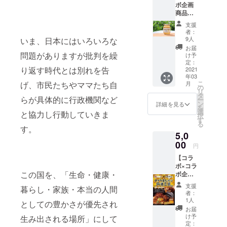
ボ企画
ブレン
せ支援
商品
ド）に
いただ
こだわ
こだわ
けます
支援
りはち
る。 地
と幸い
者：
みつ】
域に寄
です。
9人
いま、日本にはいろいろな
今回の
り添っ
お届
クラウ
問題がありますが批判を繰
た“焼き
け予
ドファ
たて食
定：
り返す時代とは別れを告
ンディ
2021
パン”の
年03
ングで
専門店
こ
げ、市民たちやママたち自
月
サポー
の『ぱ
の
リ
トをし
んみ
タ
らが具体的に行政機関など
ー
てくだ
み』さ
ン
詳細を見る
を
さって
んとコ
選
と協力し行動していきま
択
いる中
ラボし
す
る
島悟さ
てでき
す。
5,0
んとの
た 縄文
コラボ
00
パン 豆
円
企画。
家グ
【コラ
悟さん
ループ
ボ×コラ
が販売
お食事
この国を、「生命・健康・
ボ企
してお
券
画 名
られ
（2500
支援
暮らし・家族・本当の人間
古屋あ
る、 こ
円分）
者：
んかけ
だわり
セット
1人
としての豊かさが優先され
麻婆豆
にこだ
・豆家
お届
腐の
わった
本店
け予
生み出される場所」にして
素 5個
「百花
定：
genge