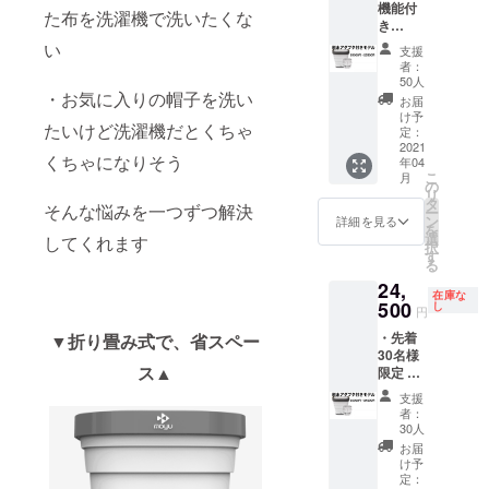
機能付
た布を洗濯機で洗いたくな
き
Mobile
い
支援
Washer
者：
１個を
50人
お届け
・お気に入りの帽子を洗い
お届
・全国
け予
たいけど洗濯機だとくちゃ
送料無
定：
料（離
2021
くちゃになりそう
年04
島除
こ
月
き）
の
リ
タ
そんな悩みを一つずつ解決
ー
ン
詳細を見る
を
選
してくれます
択
す
る
24,
在庫な
500
し
円
・先着
▼折り畳み式で、省スペー
30名様
ス▲
限定 ・
脱水機
支援
能付き
者：
Mobile
30人
Washer
お届
１個を
け予
お届け
定：