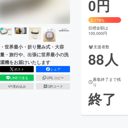
0
円
まちづくり・地域活性化
2,178%
目標金額は
CAMPFIRE for Social Good
CAMPFIRE Creation
100,000円
CAMPFIREふるさと納税
machi-ya
コミュニティ
・世界最小・折り畳み式・大容
支援者数
88
人
量・旅行や、出張に世界最小の洗
濯機をお届けいたします
ポスト
シェア
LINEで送る
URLコピー
募集終了まで残
り
埋め込み
QRコード
終了