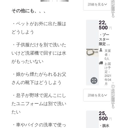
ー
島除き)
ン
詳細を見る
を
選
その他にも、、、
択
す
る
22,
・ペットがお外に出た服は
500
円
どうしよう
・ブー
スター
・子供服だけを別で洗いた
限定 ・
Mobile
支援
いけど洗濯機で回すには水
Washer
者：
１個を
0人
がもったいない
お届け
お届
・全国
け予
送料無
定：
・娘から煙たがられるお父
料（離
2021
年04
島除
さんの靴下はどうしよう
こ
月
き）
の
リ
タ
ー
・息子が野球で泥んこにし
ン
詳細を見る
を
選
択
たユニフォームは別で洗い
す
る
たい
25,
500
円
・車やバイクの洗車で使っ
・脱水