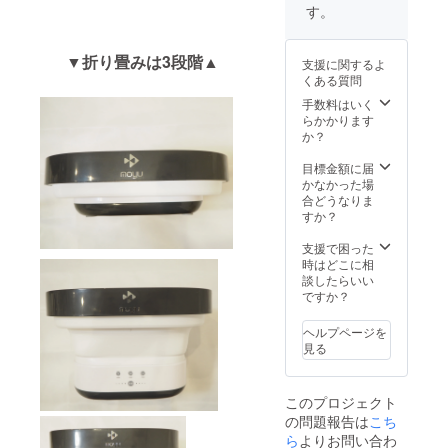
す。
▼折り畳みは3段階▲
支援に関するよ
くある質問
手数料はいく
らかかります
か？
目標金額に届
かなかった場
合どうなりま
すか？
支援で困った
時はどこに相
談したらいい
ですか？
ヘルプページを
見る
このプロジェクト
の問題報告は
こち
ら
よりお問い合わ