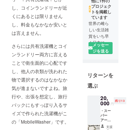
他に1件の
プロジェク
し、コインランドリーが近
トを掲載し
くにあるとは限りません
ています
世界の雌ら
し、料金もなかなか安いと
しい生活雑
は言えません。
貨をいち早
く日本にお
メッセー
さらには共有洗濯機とコイ
届けいたし
ジを送る
ンランドリー両方に言える
ます
ことで衛生面的に心配です
し、他人の衣類が洗われた
リターンを
物で選択するのはなかなか
選ぶ
気が進まないですよね。旅
行や、出張を想定し、旅行
20,
残り13
000
円
バックにもすっぽり入るサ
・スー
イズで作られた洗濯機がこ
パー
アー
の「MobileWasher」です。
リー
支援
バード