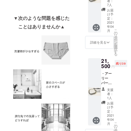
者：
・先着
7人
20名様
お届
専用 ・
け予
▼次のような問題を感じた
Mobile
定：
Washer
2021
ことはありませんか▲
年04
１個を
こ
月
お届け
の
リ
・全国
タ
ー
送料無
ン
詳細を見る
を
料（離
選
択
島除
す
る
き）
21,
残り39
500
円
・アー
リー
バード
・先着
支援
30名様
者：
専用 ・
1人
Mobile
お届
Washer
け予
１個を
定：
お届け
2021
年04
・全国
こ
月
送料無
の
リ
料（離
タ