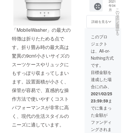
・全国
2021
年04
送料無
こ
月
料（離
の
リ
島除
タ
ー
き）
ン
詳細を見る
を
選
択
「MobileWasher」の最大の
す
る
このプロ
特徴は折りたためる点で
ジェクト
す。折り畳み時の最大高は
は、All-or-
驚異の9cm!小さいサイズの
Nothing方式
スーツケースやリュックに
です。
目標金額を
もすっぽり収まってしまい
達成した場
ます。設置面積が小さく、
合にのみ、
保管が容易で、直感的な操
2021/02/25
作方法で使いやすくコスト
23:59:59
ま
パフォーマンスが非常に高
でに集まっ
た金額が
く、現代の生活スタイルの
ファンディ
ニーズに適しています。
ングされま