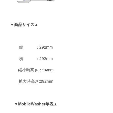
▼
商品サイズ
▲
縦 ：292mm
横 ：292mm
縮小時高さ：94mm
拡大時高さ:292mm
▼MobileWasher年表▲