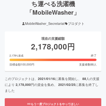
ち運べる洗濯機
「MobileWasher」
MobileWasher_Secretariat
プロダクト
現在の支援総額
2,178,000
円
終了
2,178
%達成
目標金額
100,000
円
支援者数
88
人
このプロジェクトは、
2021/01/16
に募集を開始し、
88
人の支援
により
2,178,000
円の資金を集め、
2021/02/25
に募集を終了し
ました
もう一度プロジェクトをやってほしい