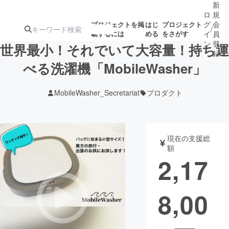
新
ロ
規
グ
会
プロジェクトを掲
はじ
プロジェクト
/
載するには
める
をさがす
イ
員
ン
登
世界最小！それでいて大容量！持ち運
録
べる洗濯機「MobileWasher」
人気のプロ
注目のリ
注目の新着プロ
募集終了が近いプ
もうすぐ公開
MobileWasher_Secretariat
プロダクト
ジェクト
ターン
ジェクト
ロジェクト
されます
アート・写真
音楽
現在の支援総
額
2,17
テクノロジー・ガジェット
ゲーム・サ
8,00
映像・映画
書籍・雑誌
ビジネス・起業
チャレンジ