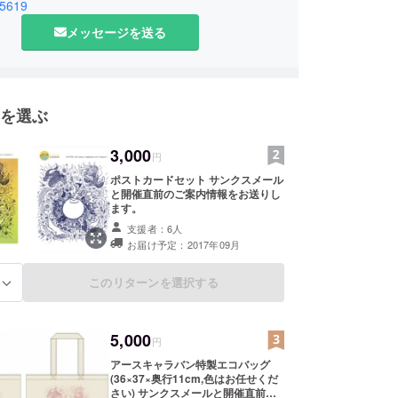
n5619
メッセージを送る
を選ぶ
3,000
円
ポストカードセット サンクスメール
と開催直前のご案内情報をお送りし
ます。
支援者：6人
お届け予定：2017年09月
このリターンを選択する
る
5,000
円
アースキャラバン特製エコバッグ
(36×37×奥行11cm,色はお任せくだ
さい) サンクスメールと開催直前の