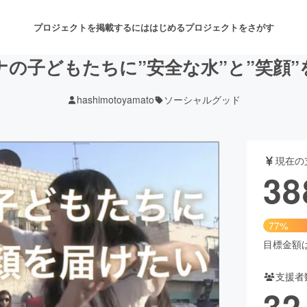
プロジェクトを掲載するには
はじめる
プロジェクトをさがす
ナの子どもたちに”安全な水”と”笑顔”
hashimotoyamato
ソーシャルグッド
注目のリターン
注目の新着プロジェクト
募集終了が近いプロジェクト
も
現在の
音楽
舞台・パフォーマンス
38
ゲーム・サービス開発
フード・飲食店
77%
書籍・雑誌出版
アニメ・漫画
目標金額は5
支援者
チャレンジ
ビューティー・ヘルスケ
32