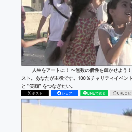
まちづくり・地域活性化
人生をアートに！ 〜無数の個性を輝かせよう！〜 誰
スト。あなたが主役です。100％チャリティイベント”ア
と ”笑顔” をつなぎたい。
ポスト
シェア
LINEで送る
URLコ