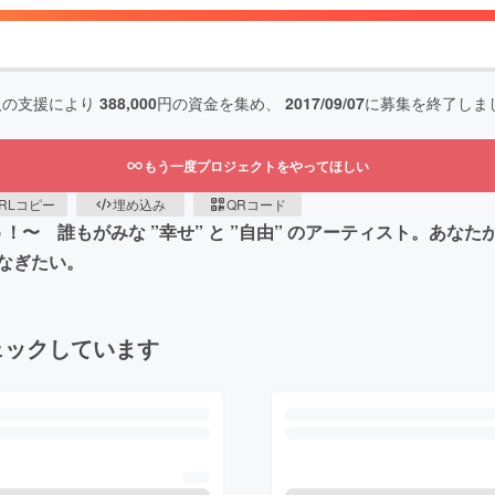
人の支援により
388,000
円の資金を集め、
2017/09/07
に募集を終了しま
もう一度プロジェクトをやってほしい
RLコピー
埋め込み
QRコード
 誰もがみな ”幸せ” と ”自由” のアーティスト。あなたが
をつなぎたい。
ェックしています