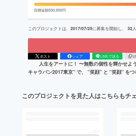
目標金額
500,000
円
このプロジェクトは、
2017/07/25
に募集を開始し、
32
ポスト
シェア
LINEで送る
U
人生をアートに！ 〜無数の個性を輝かせよう！〜
キャラバン2017東京” で、 ”笑顔” と ”笑顔” 
このプロジェクトを見た人はこちらもチ