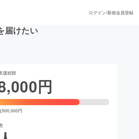
ログイン
/
新規会員登録
を届けたい
うすぐ公開されます
支援総額
プロダクト
8,000
円
ファッション
スポーツ
00,000円
数
ア
ソーシャルグッド
人