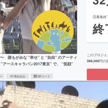
募集終
CAMPFIRE for Social Good
CAMPFIRE Creation
終
CAMPFIREふるさと納税
machi-ya
コミュニティ
このプロジェ
もがみな ”幸せ” と ”自由” のアーティ
388,000
円の
ースキャラバン2017東京” で、 ”笑顔”
ピー
埋め込み
QRコード