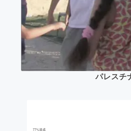
パレスチ
77
%達成